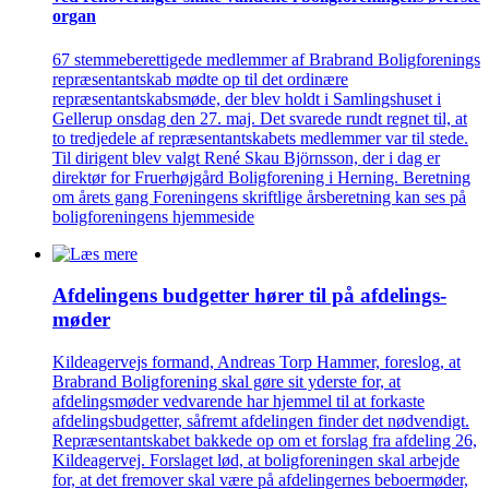
organ
67 stemmeberettigede medlemmer af Brabrand Boligforenings
repræsentantskab mødte op til det ordinære
repræsentantskabsmøde, der blev holdt i Samlingshuset i
Gellerup onsdag den 27. maj. Det svarede rundt regnet til, at
to tredjedele af repræsentantskabets medlemmer var til stede.
Til dirigent blev valgt René Skau Björnsson, der i dag er
direktør for Fruerhøjgård Boligforening i Herning. Beretning
om årets gang Foreningens skriftlige årsberetning kan ses på
boligforeningens hjemmeside
Afdelingens budgetter hører til på afdelings­
møder
Kildeagervejs formand, Andreas Torp Hammer, foreslog, at
Brabrand Boligforening skal gøre sit yderste for, at
afdelingsmøder vedvarende har hjemmel til at forkaste
afdelingsbudgetter, såfremt afdelingen finder det nødvendigt.
Repræsentantskabet bakkede op om et forslag fra afdeling 26,
Kildeagervej. Forslaget lød, at boligforeningen skal arbejde
for, at det fremover skal være på afdelingernes beboermøder,