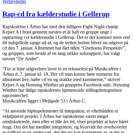
Webnyheder
Rap-cd fra kælderstudie i Gellerup
Rapskolerne i Århus har med den tidligere Fight Night champ
Kejser A i front gennem næsten et år haft en gruppe unge i
raptræning i et kælderstudie i Gellerup. Det er der kommet mere end
60 indspillede sange ud af, og de tretten bedste bliver nu udgivet på
cd den 7. januar. Albummet har fået titlen “Ghettoens Perspektiv”,
og gruppen, som består af en lang række solorappere, har valgt
navnet “De Andre”.
“For at fejre udgivelsen laver vi en releasefest på Musikcaféen i
Århus d. 7. januar kl. 18. Her vil man kunne høre numrene fra
albummet live, købe cd’en og snakke med kunstnerne,” skriver
Kejser A og Henning Winther på gruppens Facebook-side. Henning
Winther har ifølge rapskolernes hjemmeside stillingsbetegnelsen
rapcenterchef.
Musikcaféen ligger i Mejlgade 53 i Århus C.
“At anvende hiphopelementer til integration, er efterhånden et
velafprøvet projekt. I Århus har rapskolerne været meget
omdiskuterede, men efter et lille års tid, viser projektet at have båret
frugt. Om det har medført integration, og hvorvidt det overhovedet
er målbart er en anden sag, det der nu kan konstateres er, at der er