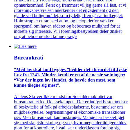
opmærksomhed. Først og fremmest vil jeg gerne slå fast, at vi
i foreningsbestyrelsen anerkender det engagement og den
glæde ved boligområdet, som tydeligt fremgår af indlægget.
Holmstrup er et rart sted at bo, og netop derfor vækker
spørgsmål om haver, råderet og beboernes mulighed for at
indrette sig interesse. Vi i foreningsbestyrelsen deler ønsket
om, at beboerne skal kunne præge
Bureaukrati
“Med lov skal land bygges ”hedder det i forordet til Jyske
Lov fra 1241. Mindre kendt er en af de næste sætninger:
“Var der ingen lov i landet, da havde den mest, som
kunne tilegne sig mest”.
Af Jens Skriver Ikke mindst for Socialdemokratiet var
bureaukrati et led i klassekampen. Der er indført bestemmelser
til beskyttelse af folk på arbejdspladserne, bestemmelser om
miljøbeskyttelse, begrænsninger af økonomiske transaktioner
osv. Men bureaukrati kan misbruges. Mange har beskæftiget
sig med slægtsforskning og ved, hvor meget der tidligere blev
gjort for at kontrollere, hvad især underklassen foretog sig.