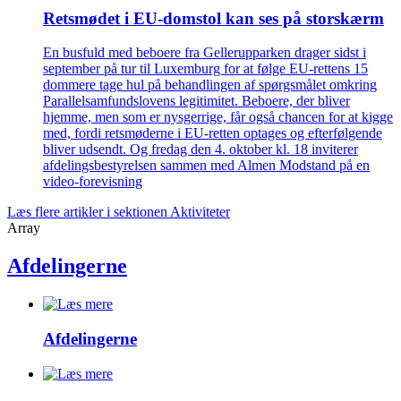
Retsmødet i EU-domstol kan ses på storskærm
En busfuld med beboere fra Gellerupparken drager sidst i
september på tur til Luxemburg for at følge EU-rettens 15
dommere tage hul på behandlingen af spørgsmålet omkring
Parallelsamfundslovens legitimitet. Beboere, der bliver
hjemme, men som er nysgerrige, får også chancen for at kigge
med, fordi retsmøderne i EU-retten optages og efterfølgende
bliver udsendt. Og fredag den 4. oktober kl. 18 inviterer
afdelingsbestyrelsen sammen med Almen Modstand på en
video-forevisning
Læs flere artikler i sektionen Aktiviteter
Array
Afdelingerne
Afdelingerne