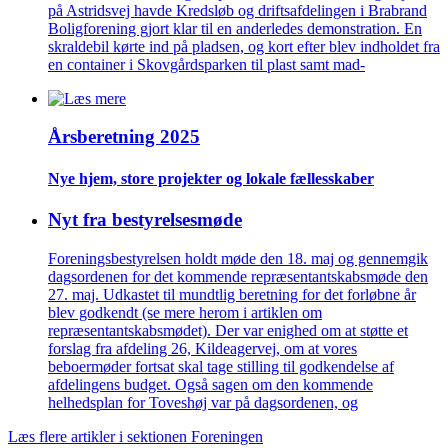
på Astridsvej havde Kredsløb og driftsafdelingen i Brabrand
Boligforening gjort klar til en anderledes demonstration. En
skraldebil kørte ind på pladsen, og kort efter blev indholdet fra
en container i Skovgårdsparken til plast samt mad-
Årsberetning 2025
Nye hjem, store projekter og lokale fælles­skaber
Nyt fra bestyrelsesmøde
Foreningsbestyrelsen holdt møde den 18. maj og gennemgik
dagsordenen for det kommende repræsentantskabsmøde den
27. maj. Udkastet til mundtlig beretning for det forløbne år
blev godkendt (se mere herom i artiklen om
repræsentantskabsmødet). Der var enighed om at støtte et
forslag fra afdeling 26, Kildeagervej, om at vores
beboermøder fortsat skal tage stilling til godkendelse af
afdelingens budget. Også sagen om den kommende
helhedsplan for Toveshøj var på dagsordenen, og
Læs flere artikler i sektionen Foreningen