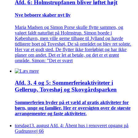
Afd. 6: Holmstrupfanen bliver løftet højt
Nye beboere skaber nyt liv
Maria Madsen og Simon Porse skulle flytte sammen, og
valget faldt naturligt på Holmstrup. Simon boede i
København, men ville gerne tilbage til Jylland og havde
tidligere boet på Toveshøj. De så området og blev ret solgte.
Her var et godt sted. De flytter ikke foreløbigt og har ikke
planer om andet. Det er let at betale, og det er et grønt
område. Simon: ”Det er svært
Afd. 3, 4 og 5: Sommer­ferie­aktiviteter i
Gellerup, Toveshøj og Skovgårds­parken
Sommer­ferien byder på et væld af gratis aktiviteter for
børn, unge og familier. Her er oversigten over de største
arrangementer og faste aktiviteter.
torsdag
13
.
august
Afd. 4: Åbent hus i renoveret opgang på
Gudrunsvej 66