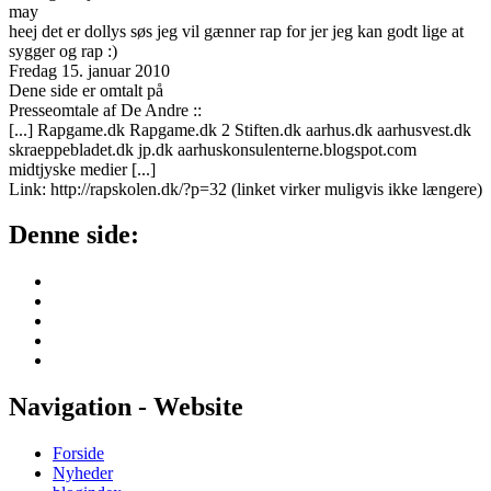
may
heej det er dollys søs jeg vil gænner rap for jer jeg kan godt lige at
sygger og rap :)
Fredag 15. januar 2010
Dene side er omtalt på
Presseomtale af De Andre :
:
[...] Rapgame.dk Rapgame.dk 2 Stiften.dk aarhus.dk aarhusvest.dk
skraeppebladet.dk jp.dk aarhuskonsulenterne.blogspot.com
midtjyske medier [...]
Link:
http://rapskolen.dk/?p=32
(linket virker muligvis ikke længere)
Denne side:
Navigation - Website
Forside
Nyheder