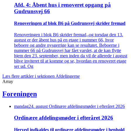
Afd. 4: Åbent hus i renoveret opgang på
Gudrunsvej 66
Renove­ringen af blok B6 på Gudrunsvej skrider fremad
Renoveringen i blok B6 skrider fremad,-og torsdag den 13.
august er der åbent hus på en etage i nummer 66, hvor
beboere og andre nysgerrige kan se resultatet. Beboerne i
nummer 66 på Gudrunsvej har fået varslet, at de kan flytte
hjem den 23. september, men inden da vil de allerede i august
blive inviteret til at komme og se, hvordan en renoveret etage
ser ud. Og
Læs flere artikler i sektionen Afdelingerne
Array
Foreningen
mandag
24
.
august
Ordinære afdelings­møder i efteråret 2026
Ordinære afdelings­møder i efteråret 2026
Herved indkaldes til ordinære afdelings­møder i henhold