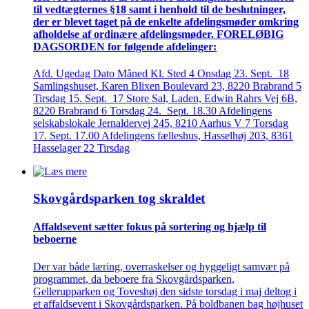
til vedtægternes §18 samt i henhold til de beslutninger,
der er blevet taget på de enkelte afdelings­møder omkring
afholdelse af ordinære afdelings­møder. FORELØBIG
DAGSORDEN for følgende afdelinger:
Afd. Ugedag Dato Måned Kl. Sted 4 Onsdag 23. Sept. 18
Samlingshuset, Karen Blixen Boulevard 23, 8220 Brabrand 5
Tirsdag 15. Sept. 17 Store Sal, Laden, Edwin Rahrs Vej 6B,
8220 Brabrand 6 Torsdag 24. Sept. 18.30 Afdelingens
selskabslokale Jernaldervej 245, 8210 Aarhus V 7 Torsdag
17. Sept. 17.00 Afdelingens fælleshus, Hasselhøj 203, 8361
Hasselager 22 Tirsdag
Skovgårds­parken tog skraldet
Affaldsevent sætter fokus på sortering og hjælp til
beboerne
Der var både læring, overraskelser og hyggeligt samvær på
programmet, da beboere fra Skovgårdsparken,
Gellerupparken og Toveshøj den sidste torsdag i maj deltog i
et affaldsevent i Skovgårdsparken. På boldbanen bag højhuset