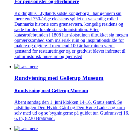
For pensionister og efterlønnere
Koldinghus - Jyllands sidste kongeborg - har gennem sin
mere end 750-årige eksistens spillet en væsentlig rolle i
Danmarks historie som grænseværn, kongelig residens og
sæde for den lokale statsadministration. Efter
katastrofebranden i 1808 har slotsruinen tiltrukket sig megen
opmærksomhed som malerisk ruin og inspirationskilde for
malere og digtere. I mere end 100 år har ruinen været
genstand for restaureringer og er gradvist blevet indrettet til
kulturhistorisk museum og hjemsted
Rundvisning med Gellerup Museum
Rundvisning med Gellerup Museum
Åbent søndag den 1. juni klokken 14-16. Gratis entré. Se
udstillingen Den Hvide Gård og Den Røde Lade - og kom
selv med ud og se bygningerne på guidet tur. Gudrunsvej 16,
6. th, 8220 Brabrand.