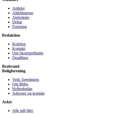
Artikler
Afdelingerne
Aktiviteter
Debat
Forening
Redaktion
Kolofon
Kontakt
Om Skræppe­bladet
Deadlines
Brabrand
Bolig­forening
Vedr. foreningen
Om Bbbo
Helheds­plan
Adresser og kontakt
Arkiv
Alle pdf-filer