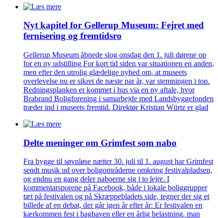
Nyt kapitel for Gellerup Museum: Fejret med
fernisering og fremtidsro
Gellerup Museum åbnede slog onsdag den 1. juli dørene op
for en ny udstilling For kort tid siden var situationen en anden,
men efter den utrolig glædelige nyhed om, at museets
overlevelse nu er sikret de næste par år, var stemningen i top.
Redningsplanken er kommet i hus via en ny aftale, hvor
Brabrand Boligforening i samarbejde med Landsbyggefonden
træder ind i museets fremtid. Direktør Kristian Würtz er glad
Delte meninger om Grimfest som nabo
Fra hygge til søvnløse nætter 30. juli til 1. august har Grimfest
sendt musik ud over boligområderne omkring festivalpladsen,
og endnu en gang deler naboerne sig i to lejre. I
kommentarsporene på Facebook, både i lokale boliggrupper
tæt på festivalen og på Skræppebladets side, tegner der sig et
billede af en debat, der går igen år efter år: Er festivalen en
kærkommen fest i baghaven eller en årlig belastning, man