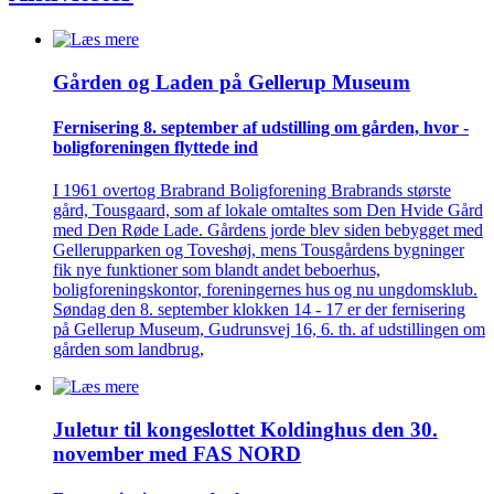
Gården og Laden på Gellerup Museum
Fernisering 8. september af ­udstilling om gården, hvor ­
bolig­foreningen flyttede ind
I 1961 overtog Brabrand Boligforening Brabrands største
gård, Tousgaard, som af lokale omtaltes som Den Hvide Gård
med Den Røde Lade. Gårdens jorde blev siden bebygget med
Gellerupparken og Toveshøj, mens Tousgårdens bygninger
fik nye funktioner som blandt andet beboerhus,
boligforeningskontor, foreningernes hus og nu ungdomsklub.
Søndag den 8. september klokken 14 - 17 er der fernisering
på Gellerup Museum, Gudrunsvej 16, 6. th. af udstillingen om
gården som landbrug,
Juletur til kongeslottet Koldinghus den 30.
november med FAS NORD