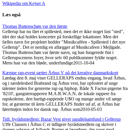
Wikipedia om Kejser A
Læs også
Thomas Buttenschøn var den første
Gellerup har nu fået et spillested, men det er ikke noget fast "sted",
idet der skal holdes koncerter på forskellige lokationer. Men det
fælles navn for projektet hedder "Musikcaféen - Spillested i det nye
Gellerup". Det er nemlig en aflægger af Musikcafeen i Mejlgade.
Thomas Buttenschøn var første navn, og han fungerede fint i
Gellerupscenens foyer, hvor selv 60 publikummer fyldte noget.
Mens han var den bløde, underfundige
2011-10-04
Kæmpe rap-event sætter Århus V på det kreative danmarkskort
Lørdag den 8. maj viser GELLERAPS endnu engang, hvad Århus,
og i særdeleshed Brabrand og Århus vest, har opfostret af unge
talenter inden for genrerne rap og hiphop. Både X Factor-pigerne fra
'8210', gangsterrapperen M.A.R.W.A.N, de lokale rappere fra
rapskolerne, den hurtigt-rappende U$O og mange andre vil sørge
for, at gæsterne til årets GELLERAPS finder ud af, at Århus har
førertrøjen inden for dansk rap. Århus som
2010-05-03
Tidl. byrådsmedlem: Bazar Vest giver parallelsamfund i Gellerup
Uffe Clausen i Århus C er tidligere byrådsmedlem og skriver i
dagens udgave af Jyllands-Posten et læserbrev, der raser mod