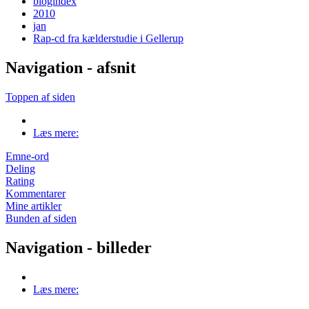
blogindex
2010
jan
Rap-cd fra kælderstudie i Gellerup
Navigation - afsnit
Toppen af siden
Læs mere:
Emne-ord
Deling
Rating
Kommentarer
Mine artikler
Bunden af siden
Navigation - billeder
Læs mere: