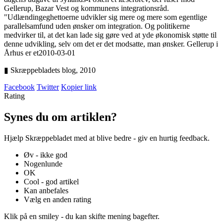
Gellerup, Bazar Vest og kommunens integrationsråd.
"Udlændingeghettoerne udvikler sig mere og mere som egentlige
parallelsamfund uden ønsker om integration. Og politikerne
medvirker til, at det kan lade sig gøre ved at yde økonomisk støtte til
denne udvikling, selv om det er det modsatte, man ønsker. Gellerup i
Århus er et
2010-03-01
▮ Skræppebladets blog,
2010
Facebook
Twitter
Kopier link
Rating
Synes du om artiklen?
Hjælp Skræppebladet med at blive bedre - giv en hurtig feedback.
Øv - ikke god
Nogenlunde
OK
Cool - god artikel
Kan anbefales
Vælg en anden rating
Klik på en smiley - du kan skifte mening bagefter.