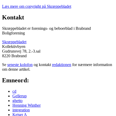
Læs mere om copyright på Skræppebladet
Kontakt
Skræppebladet er forenings- og beboerblad i Brabrand
Boligforening
Skræppebladet
Kollektivbyen
Gudrunsvej 78, 2.-3.sal
8220 Brabrand
Se
seneste kolofon
og kontakt
redaktionen
for nærmere information
om denne artikel.
Emneord:
cd
Gellerup
ghetto
Henning Winther
integration
Kejser A