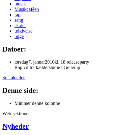
musik
Musikcaféen
rap
sang
skoler
udgivelse
unge
Datoer:
torsdag
7
.
januar
2010
kl. 18 releaseparty
Rap-cd fra kælderstudie i Gellerup
Se kalender
Denne side:
Minimer denne kolonne
Web-sektioner
Nyheder