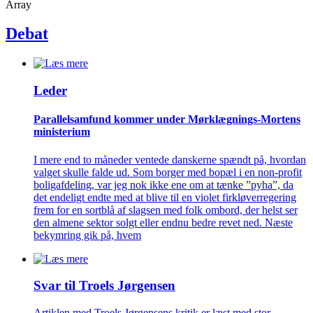
Array
Debat
Leder
Parallelsamfund kommer under Mørklægnings-Mortens
ministerium
I mere end to måneder ventede danskerne spændt på, hvordan
valget skulle falde ud. Som borger med bopæl i en non-profit
boligafdeling, var jeg nok ikke ene om at tænke ”pyha”, da
det endeligt endte med at blive til en violet firkløverregering
frem for en sortblå af slagsen med folk ombord, der helst ser
den almene sektor solgt eller endnu bedre revet ned. Næste
bekymring gik på, hvem
Svar til Troels Jørgensen
Artiklen med Troels Jørgensens kritik er læst med stor