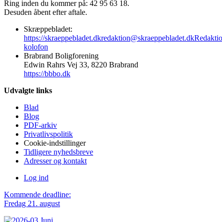
Ring inden du kommer på: 42 95 63 18.
Desuden åbent efter aftale.
Skræppebladet:
https://skraeppebladet.dk
redaktion@skraeppebladet.dk
Redakti
kolofon
Brabrand Boligforening
Edwin Rahrs Vej 33, 8220 Brabrand
https://bbbo.dk
Udvalgte links
Blad
Blog
PDF-arkiv
Privatlivspolitik
Cookie-indstillinger
Tidligere nyhedsbreve
Adresser og kontakt
Log ind
Kommende deadline:
Fredag 21. august