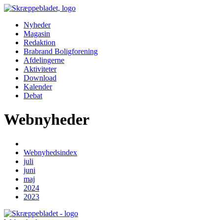
Nyheder
Magasin
Redaktion
Brabrand Boligforening
Afdelingerne
Aktiviteter
Download
Kalender
Debat
Webnyheder
Webnyhedsindex
juli
juni
maj
2024
2023