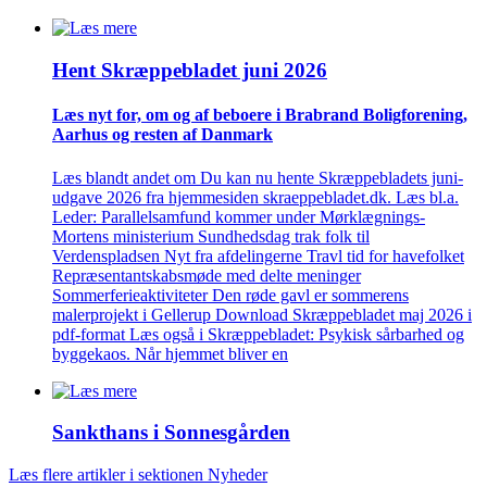
Hent Skræppe­bladet juni 2026
Læs nyt for, om og af beboere i Brabrand Bolig­forening,
Aarhus og resten af Danmark
Læs blandt andet om Du kan nu hente Skræppebladets juni-
udgave 2026 fra hjemmesiden skraeppebladet.dk. Læs bl.a.
Leder: Parallelsamfund kommer under Mørklægnings-
Mortens ministerium Sundhedsdag trak folk til
Verdenspladsen Nyt fra afdelingerne Travl tid for havefolket
Repræsentantskabsmøde med delte meninger
Sommerferieaktiviteter Den røde gavl er sommerens
malerprojekt i Gellerup Download Skræppebladet maj 2026 i
pdf-format Læs også i Skræppebladet: Psykisk sårbarhed og
byggekaos. Når hjemmet bliver en
Sankthans i Sonnes­gården
Læs flere artikler i sektionen Nyheder