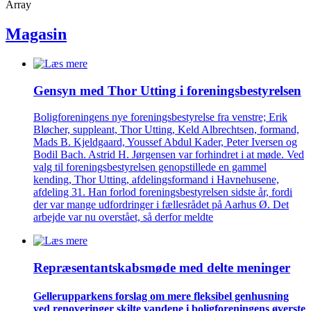
Array
Magasin
Gensyn med Thor Utting i forenings­bestyrelsen
Boligforeningens nye foreningsbestyrelse fra venstre; Erik
Bløcher, suppleant, Thor Utting, Keld Albrechtsen, formand,
Mads B. Kjeldgaard, Youssef Abdul Kader, Peter Iversen og
Bodil Bach. Astrid H. Jørgensen var forhindret i at møde. Ved
valg til foreningsbestyrelsen genopstillede en gammel
kending, Thor Utting, afdelingsformand i Havnehusene,
afdeling 31. Han forlod foreningsbestyrelsen sidste år, fordi
der var mange udfordringer i fællesrådet på Aarhus Ø. Det
arbejde var nu overstået, så derfor meldte
Repræsentant­skabs­møde med delte meninger
Gellerup­parkens forslag om mere fleksibel genhusning
ved renove­ringer skilte vandene i bolig­foreningens øverste