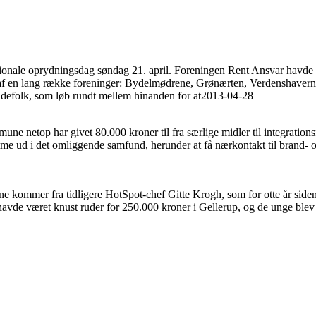
ale oprydningsdag søndag 21. april. Foreningen Rent Ansvar havde taget
af en lang række foreninger: Bydelmødrene, Grønærten, Verdenshavern
aldefolk, som løb rundt mellem hinanden for at
2013-04-28
etop har givet 80.000 kroner til fra særlige midler til integrationsfo
e ud i det omliggende samfund, herunder at få nærkontakt til brand- og
ommer fra tidligere HotSpot-chef Gitte Krogh, som for otte år siden va
havde været knust ruder for 250.000 kroner i Gellerup, og de unge ble