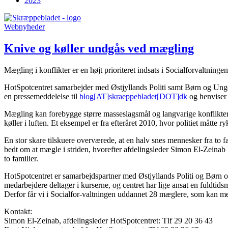
2023
Webnyheder
Knive og køller undgås ved mægling
Mægling i konflikter er en højt prioriteret indsats i Socialforvaltning
HotSpotcentret samarbejder med Østjyllands Politi samt Børn og Un
en pressemeddelelse til
blog[AT]skraeppebladet[DOT]dk
og henviser 
Mægling kan forebygge større masseslagsmål og langvarige konflikter, d
køller i luften. Et eksempel er fra efteråret 2010, hvor politiet måtte
En stor skare tilskuere overværede, at en halv snes mennesker fra to f
bedt om at mægle i striden, hvorefter afdelingsleder Simon El-Zeinab 
to familier.
HotSpotcentret er samarbejdspartner med Østjyllands Politi og Børn
medarbejdere deltager i kurserne, og centret har lige ansat en fuldtid
Derfor får vi i Socialfor-valtningen uddannet 28 mæglere, som kan med
Kontakt:
Simon El-Zeinab, afdelingsleder HotSpotcentret: Tlf 29 20 36 43