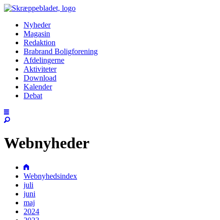
Nyheder
Magasin
Redaktion
Brabrand Boligforening
Afdelingerne
Aktiviteter
Download
Kalender
Debat
Webnyheder
Webnyhedsindex
juli
juni
maj
2024