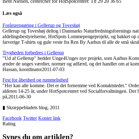
Bent Nielsen, centerchef for HotSpotcentret: Tlf 29 20 36 65
Læs også
Forårsrengøring i Gellerup og Toveshøj
Gellerup og Toveshøj deltog i Danmarks Naturfredningsforenings nation
afdelingsbestyrelserne, HotSpots Lommepengeprojekt, og bakket op 
farverige T-shirts og gule veste fra Ren By Aarhus til alle de små skr
Trygheden forbedres i Gellerup
"Ud af Gellerup" hedder Unge4Unges nye projekt, som Aarhus Kommune n
ændre de unges værdier, normer og adfærd, og det handler om at komm
Hassan, koordinator
2011-07-03
Fest for åbenhed og rummelighed
"Her kan alle komme. Det er det fornemme ved Kontaktstedet." Ordene k
alderen 14-25 år, under HotSpotcentret ved Socialforvaltningen. Der 
på,
2011-06-30
▮ Skræppebladets blog,
2011
Facebook
Twitter
Kopier link
Rating
Synes du om artiklen?