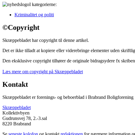
I kategorierne:
Kriminalitet og politi
©
Copyright
Skræppebladet har copyright til denne artikel.
Det er ikke tilladt at kopiere eller viderebringe elementer uden skriftlig
Den eksklusive copyright tilhører de originale bidragsydere fx skriben
Læs mere om copyright på Skræppebladet
Kontakt
Skræppebladet er forenings- og beboerblad i Brabrand Boligforening
Skræppebladet
Kollektivbyen
Gudrunsvej 78, 2.-3.sal
8220 Brabrand
Se
seneste kolofon
og kontakt
redaktionen
for nærmere information om