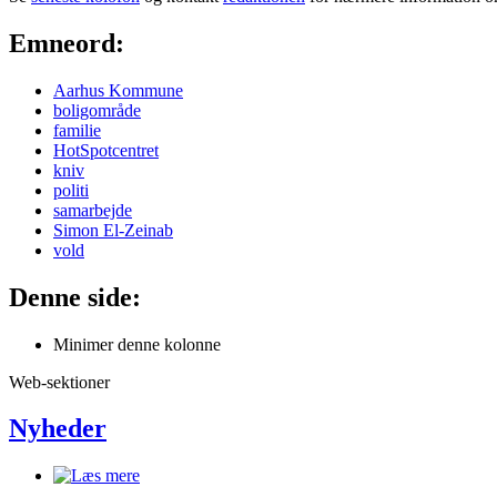
Emneord:
Aarhus Kommune
boligområde
familie
HotSpotcentret
kniv
politi
samarbejde
Simon El-Zeinab
vold
Denne side:
Minimer denne kolonne
Web-sektioner
Nyheder