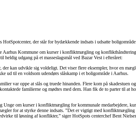
ens HotSpotcenter, der står for bydækkende indsats i udsatte boligområde
ge Aarhus Kommune om kurser i konfliktmægling og konflikthåndtering
til heldig udgang på et masseslagsmål ved Bazar Vest i efteråret:
er kan udvikle sig voldeligt. Det viser flere eksempler, hvor en mægler
 rykke ud til en voldsom udendørs slåskamp i et boligområde i Aarhus.
amilier var oppe at slås og truede hinanden. Flere kom på skadestuen og 
kontaktede familierne og mødtes med dem. Han fik de to parter til at h
 og Unge om kurser i konfliktmægling for kommunale medarbejdere, kurs
smægler for at styrke denne indsats. ”Det er vigtigt med konfliktmægling 
virke til løsning af konflikter,” siger HotSpots centerchef Bent Nielse