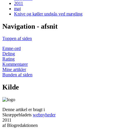
2011
maj
Knive og køller undgås ved mægling
Navigation - afsnit
Toppen af siden
Emne-ord
Deling
Rating
Kommentarer
Mine artikler
Bunden af siden
Kilde
Denne artikel er bragt i
Skræppebladets
webnyheder
2011
af Blogredaktionen