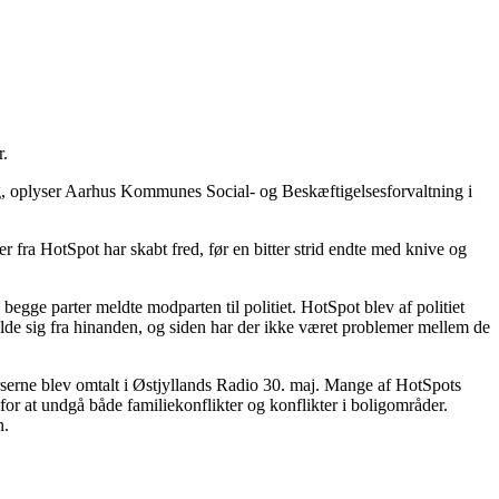
r.
, oplyser Aarhus Kommunes Social- og Beskæftigelsesforvaltning i
 fra HotSpot har skabt fred, før en bitter strid endte med knive og
begge parter meldte modparten til politiet. HotSpot blev af politiet
olde sig fra hinanden, og siden har der ikke været problemer mellem de
erne blev omtalt i Østjyllands Radio 30. maj. Mange af HotSpots
for at undgå både familiekonflikter og konflikter i boligområder.
n.