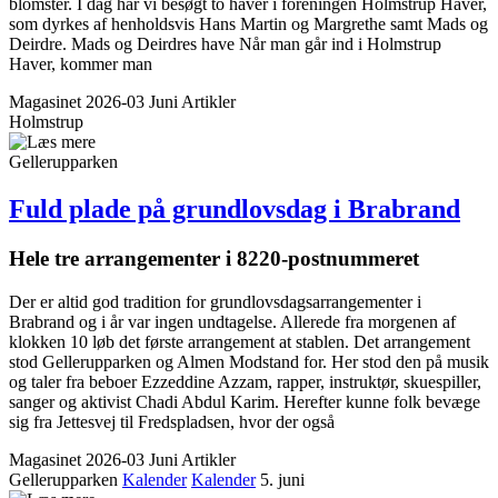
blomster. I dag har vi besøgt to haver i foreningen Holmstrup Haver,
som dyrkes af henholdsvis Hans Martin og Margrethe samt Mads og
Deirdre. Mads og Deirdres have Når man går ind i Holmstrup
Haver, kommer man
Magasinet 2026-03 Juni
Artikler
Holmstrup
Gellerupparken
Fuld plade på grundlovsdag i Brabrand
Hele tre arrangementer i 8220-postnummeret
Der er altid god tradition for grundlovsdagsarrangementer i
Brabrand og i år var ingen undtagelse. Allerede fra morgenen af
klokken 10 løb det første arrangement at stablen. Det arrangement
stod Gellerupparken og Almen Modstand for. Her stod den på musik
og taler fra beboer Ezzeddine Azzam, rapper, instruktør, skuespiller,
sanger og aktivist Chadi Abdul Karim. Herefter kunne folk bevæge
sig fra Jettesvej til Fredspladsen, hvor der også
Magasinet 2026-03 Juni
Artikler
Gellerupparken
Kalender
Kalender
5. juni