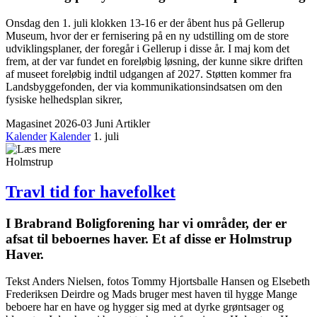
Onsdag den 1. juli klokken 13-16 er der åbent hus på Gellerup
Museum, hvor der er fernisering på en ny udstilling om de store
udviklingsplaner, der foregår i Gellerup i disse år. I maj kom det
frem, at der var fundet en foreløbig løsning, der kunne sikre driften
af museet foreløbig indtil udgangen af 2027. Støtten kommer fra
Landsbyggefonden, der via kommunikationsindsatsen om den
fysiske helhedsplan sikrer,
Magasinet 2026-03 Juni
Artikler
Kalender
Kalender
1. juli
Holmstrup
Travl tid for havefolket
I Brabrand Bolig­forening har vi områder, der er
afsat til beboernes haver. Et af disse er Holmstrup
Haver.
Tekst Anders Nielsen, fotos Tommy Hjortsballe Hansen og Elsebeth
Frederiksen Deirdre og Mads bruger mest haven til hygge Mange
beboere har en have og hygger sig med at dyrke grøntsager og