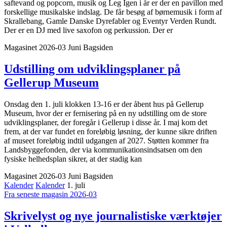
saftevand og popcorn, musik og Leg Igen i år er der en pavillon med
forskellige musikalske indslag. De får besøg af børnemusik i form af
Skrallebang, Gamle Danske Dyrefabler og Eventyr Verden Rundt.
Der er en DJ med live saxofon og perkussion. Der er
Magasinet 2026-03 Juni
Bagsiden
Udstilling om udviklings­planer på
Gellerup Museum
Onsdag den 1. juli klokken 13-16 er der åbent hus på Gellerup
Museum, hvor der er fernisering på en ny udstilling om de store
udviklingsplaner, der foregår i Gellerup i disse år. I maj kom det
frem, at der var fundet en foreløbig løsning, der kunne sikre driften
af museet foreløbig indtil udgangen af 2027. Støtten kommer fra
Landsbyggefonden, der via kommunikationsindsatsen om den
fysiske helhedsplan sikrer, at der stadig kan
Magasinet 2026-03 Juni
Bagsiden
Kalender
Kalender
1. juli
Fra seneste magasin 2026-03
Skrivelyst og nye journalistiske værktøjer