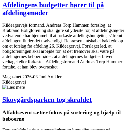
Afdelingens budgetter hører til på
afdelings­møder
Kildeagervejs formand, Andreas Torp Hammer, foreslog, at
Brabrand Boligforening skal gøre sit yderste for, at afdelingsmøder
vedvarende har hjemmel til at forkaste afdelingsbudgetter, såfremt
afdelingen finder det nødvendigt. Repræsentantskabet bakkede op
om et forslag fra afdeling 26, Kildeagervej. Forslaget lød, at
boligforeningen skal arbejde for, at det fremover skal være på
afdelingernes beboermøder, at afdelingernes budgetter bliver
vedtaget eller forkastet. Afdelingsformand Andreas Torp Hammer
fortalte, at han blev overrasket,
Magasinet 2026-03 Juni
Artikler
Kildeagervej
Skovgårds­parken tog skraldet
Affaldsevent sætter fokus på sortering og hjælp til
beboerne
Der var både læring, overraskelser og hyggeligt samvær på