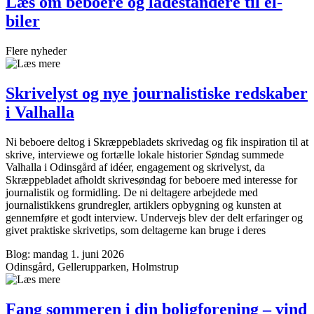
Læs om beboere og ladestandere til el-
biler
Flere nyheder
Skrivelyst og nye journalistiske redskaber
i Valhalla
Ni beboere deltog i Skræppebladets skrivedag og fik inspiration til at
skrive, interviewe og fortælle lokale historier Søndag summede
Valhalla i Odinsgård af idéer, engagement og skrivelyst, da
Skræppebladet afholdt skrivesøndag for beboere med interesse for
journalistik og formidling. De ni deltagere arbejdede med
journalistikkens grundregler, artiklers opbygning og kunsten at
gennemføre et godt interview. Undervejs blev der delt erfaringer og
givet praktiske skrivetips, som deltagerne kan bruge i deres
Blog: mandag 1. juni 2026
Odinsgård, Gellerupparken, Holmstrup
Fang sommeren i din bolig­forening – vind