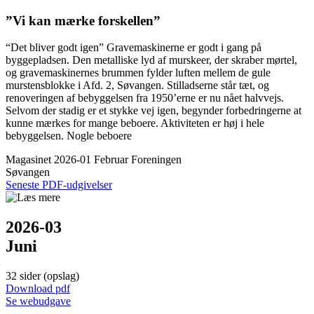
”Vi kan mærke forskellen”
“Det bliver godt igen” Gravemaskinerne er godt i gang på
byggepladsen. Den metalliske lyd af murskeer, der skraber mørtel,
og gravemaskinernes brummen fylder luften mellem de gule
murstensblokke i Afd. 2, Søvangen. Stilladserne står tæt, og
renoveringen af bebyggelsen fra 1950’erne er nu nået halvvejs.
Selvom der stadig er et stykke vej igen, begynder forbedringerne at
kunne mærkes for mange beboere. Aktiviteten er høj i hele
bebyggelsen. Nogle beboere
Magasinet 2026-01 Februar
Foreningen
Søvangen
Seneste PDF-udgivelser
2026-03
Juni
32 sider (opslag)
Down­load pdf
Se web­udgave