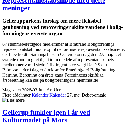
Repræsentant­skabs­møde med delte
meninger
Gellerup­parkens forslag om mere fleksibel
genhusning ved renove­ringer skilte vandene i bolig­
foreningens øverste organ
67 stemmeberettigede medlemmer af Brabrand Boligforenings
repræsentantskab mødte op til det ordinære repræsentantskabsmøde,
der blev holdt i Samlingshuset i Gellerup onsdag den 27. maj. Det
svarede rundt regnet til, at to tredjedele af repræsentantskabets
medlemmer var til stede. Til dirigent blev valgt René Skau
Björnsson, der i dag er direktør for Fruerhøjgård Boligforening i
Herning. Beretning om årets gang Foreningens skriftlige
årsberetning kan ses på boligforeningens hjemmeside
Magasinet 2026-03 Juni
Artikler
Flere afdelinger
Kalender
Kalender
27. maj
Debat-omtale
Gellerup funkler igen i år ved
Kulturmødet på Mors