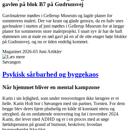
gavlen på blok B7 på Gudrunsvej
Gavlmalerne mødtes i Gellerup Museum og lagde planer for
sommerens maleri. Der var kram og glade gensyn, da en halv snes
gavlmalere i starten af juni mødtes i Gellerup Museum for at lægge
planer for sommerens store malerprojekt. I snart syv år har de haft
drømmen om at male en rød gavl på en af de otte-etager høje blokke
på Gudrunsvej, og nu er tiden endelig kommet.
Magasinet 2026-03 Juni
Artikler
Søvangen
Psykisk sårbarhed og byggekaos
Når hjemmet bliver en mental kampzone
Karin i sin lejlighed, som under renoveringen ikke længere er et
helle. Karin Holt bor i Søvangen med sin partner, Torsten. For dem
begge blev deres hjem pludselig en kilde til konstant stress og
utryghed, da en omfattende renovering tog fat i november 2024.
Karin, der lever med ADHD og er i en proces med at søge
førtidspension på grund af burnout, beskriver, hvordan
byggearbejdet ikke blot