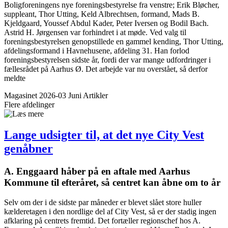
Boligforeningens nye foreningsbestyrelse fra venstre; Erik Bløcher,
suppleant, Thor Utting, Keld Albrechtsen, formand, Mads B.
Kjeldgaard, Youssef Abdul Kader, Peter Iversen og Bodil Bach.
Astrid H. Jørgensen var forhindret i at møde. Ved valg til
foreningsbestyrelsen genopstillede en gammel kending, Thor Utting,
afdelingsformand i Havnehusene, afdeling 31. Han forlod
foreningsbestyrelsen sidste år, fordi der var mange udfordringer i
fællesrådet på Aarhus Ø. Det arbejde var nu overstået, så derfor
meldte
Magasinet 2026-03 Juni
Artikler
Flere afdelinger
Lange udsigter til, at det nye City Vest
genåbner
A. Enggaard håber på en aftale med Aarhus
Kommune til efteråret, så centret kan åbne om to år
Selv om der i de sidste par måneder er blevet slået store huller
kælderetagen i den nordlige del af City Vest, så er der stadig ingen
afklaring på centrets fremtid. Det fortæller regionschef hos A.