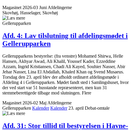
Magasinet 2026-03 Juni
Afdelingerne
Skovhøj, Hasselager, Skovhøj
Gellerupparken
Afd. 4: Lav tilslutning til afdelings­mødet i
Gellerup­parken
Gellerupparkens bestyrelse: (fra venstre) Mohamed Shirwa, Helle
Hansen, Akhyar Awad, Ali Khalil, Youssef Kader, Ezzeddine
Azzam, Ingrid Kristiansen, Chadi Ali Kayed, Souhier Nasser, Abir
Jehar Nasser, Lina El Abdallah, Khaled Khan og Svend Musaeus.
Torsdag den 23. april blev der afholdt ordinært afdelingsmøde i
Afdeling 4 i Gellerupparken. Mødet fandt sted i Samlingshuset, hvor
der ved start var 51 husstande repræsenteret, men kun 31
stemmeberettigede tilbage mod slutningen. Flere
Magasinet 2026-02 Maj
Afdelingerne
Gellerupparken
Kalender
Kalender
23. april
Debat-omtale
Afd. 31: Stor tillid til bestyrelsen i Havne­