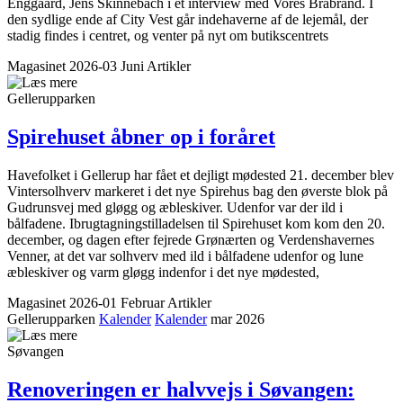
Enggaard, Jens Skinnebach i et interview med Vores Brabrand. I
den sydlige ende af City Vest går indehaverne af de lejemål, der
stadig findes i centret, og venter på nyt om butikscentrets
Magasinet 2026-03 Juni
Artikler
Gellerupparken
Spirehuset åbner op i foråret
Havefolket i Gellerup har fået et dejligt mødested 21. december blev
Vintersolhverv markeret i det nye Spirehus bag den øverste blok på
Gudrunsvej med gløgg og æbleskiver. Udenfor var der ild i
bålfadene. Ibrugtagningstilladelsen til Spirehuset kom kom den 20.
december, og dagen efter fejrede Grønærten og Verdenshavernes
Venner, at det var solhverv med ild i bålfadene udenfor og lune
æbleskiver og varm gløgg indenfor i det nye mødested,
Magasinet 2026-01 Februar
Artikler
Gellerupparken
Kalender
Kalender
mar 2026
Søvangen
Renove­ringen er halvvejs i Søvangen: