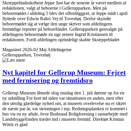
Skræppebladsskribent Jeppe Just har de seneste år været medlem af
redaktionen, valgt af beboerne i Gellerupparken. Men på
beboermødet i afdeling 5 blev det offentliggjort, at Jeppe midt i april
flyttede over Edwin Rahrs Vej til Toveshøj. Derfor skyndte
beboermødet sig at vælge den unge skriver som afdelingens
fremtidige reporter på beboerbladet. Gellerupparken genvalgte på
afdelingens beboermøde en uge senere Ingrid Kristiansen til
redaktionen. Fordi afdelingen oprindeligt skabte Skræppebladet
Magasinet 2026-02 Maj
Afdelingerne
Gellerupparken, Toveshøj
Nyt kapitel for Gellerup Museum: Fejret
med fernisering og fremtidsro
Gellerup Museum åbnede slog onsdag den 1. juli dørene op for en
ny udstilling For kort tid siden var situationen en anden, men efter
den utrolig glædelige nyhed om, at museets overlevelse nu er sikret
de næste par år, var stemningen i top. Redningsplanken er kommet i
hus via en ny aftale, hvor Brabrand Boligforening i samarbejde med
Landsbyggefonden træder ind i museets fremtid. Direktør Kristian
Würtz er glad