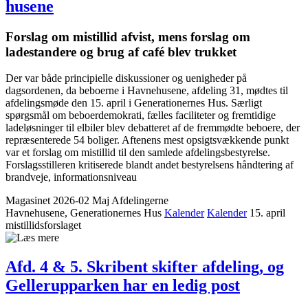
husene
Forslag om mistillid afvist, mens forslag om
ladestandere og brug af café blev trukket
Der var både principielle diskussioner og uenigheder på
dagsordenen, da beboerne i Havnehusene, afdeling 31, mødtes til
afdelingsmøde den 15. april i Generationernes Hus. Særligt
spørgsmål om beboerdemokrati, fælles faciliteter og fremtidige
ladeløsninger til elbiler blev debatteret af de fremmødte beboere, der
repræsenterede 54 boliger. Aftenens mest opsigtsvækkende punkt
var et forslag om mistillid til den samlede afdelingsbestyrelse.
Forslagsstilleren kritiserede blandt andet bestyrelsens håndtering af
brandveje, informationsniveau
Magasinet 2026-02 Maj
Afdelingerne
Havnehusene, Generationernes Hus
Kalender
Kalender
15. april
mistillidsforslaget
Afd. 4 & 5. Skribent skifter afdeling, og
Gellerup­parken har en ledig post