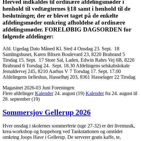
Herved indkaldes til ordinære afdelings­møder i
henhold til vedtægternes §18 samt i henhold til de
beslutninger, der er blevet taget på de enkelte
afdelings­møder omkring afholdelse af ordinære
afdelings­møder. FORELØBIG DAGSORDEN for
følgende afdelinger:
Afd. Ugedag Dato Måned Kl. Sted 4 Onsdag 23. Sept. 18
Samlingshuset, Karen Blixen Boulevard 23, 8220 Brabrand 5
Tirsdag 15. Sept. 17 Store Sal, Laden, Edwin Rahrs Vej 6B, 8220
Brabrand 6 Torsdag 24. Sept. 18.30 Afdelingens selskabslokale
Jernaldervej 245, 8210 Aarhus V 7 Torsdag 17. Sept. 17.00
Afdelingens fælleshus, Hasselhøj 203, 8361 Hasselager 22 Tirsdag
Magasinet 2026-03 Juni
Foreningen
Flere afdelinger
Kalender
24. august
(19)
Kalender
fra 24. august til
28. september
(19)
Sommersjov Gellerup 2026
Hver onsdag i skolernes sommerferie (uge 27-32) er der livemusik,
krea-workshop og hoppeborg ved Tankstationen og området
omkring Joops Have i Gellerup. De serverer gratis kaffe, te,