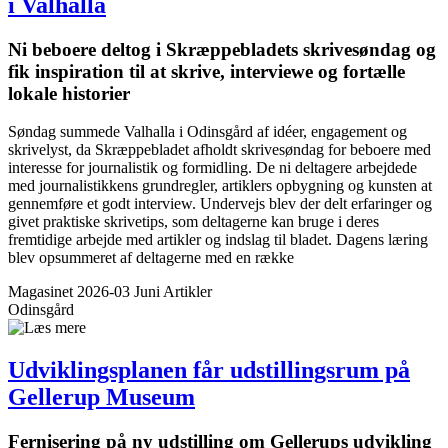
i Valhalla
Ni beboere deltog i Skræppe­bladets skrivesøndag og
fik inspiration til at skrive, interviewe og fortælle
lokale historier
Søndag summede Valhalla i Odinsgård af idéer, engagement og
skrivelyst, da Skræppebladet afholdt skrivesøndag for beboere med
interesse for journalistik og formidling. De ni deltagere arbejdede
med journalistikkens grundregler, artiklers opbygning og kunsten at
gennemføre et godt interview. Undervejs blev der delt erfaringer og
givet praktiske skrivetips, som deltagerne kan bruge i deres
fremtidige arbejde med artikler og indslag til bladet. Dagens læring
blev opsummeret af deltagerne med en række
Magasinet 2026-03 Juni
Artikler
Odinsgård
Udviklings­planen får udstillingsrum på
Gellerup Museum
Fernisering på ny udstilling om Gellerups udvikling