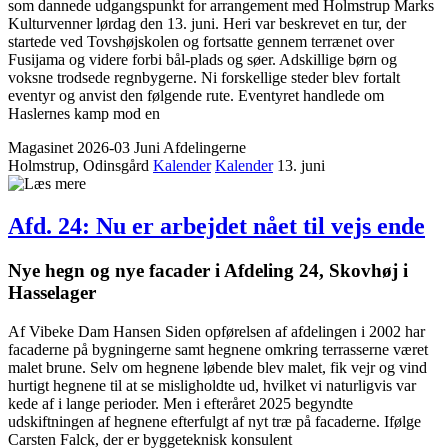
som dannede udgangspunkt for arrangement med Holmstrup Marks
Kulturvenner lørdag den 13. juni. Heri var beskrevet en tur, der
startede ved Tovshøjskolen og fortsatte gennem terrænet over
Fusijama og videre forbi bål-plads og søer. Adskillige børn og
voksne trodsede regnbygerne. Ni forskellige steder blev fortalt
eventyr og anvist den følgende rute. Eventyret handlede om
Haslernes kamp mod en
Magasinet 2026-03 Juni
Afdelingerne
Holmstrup, Odinsgård
Kalender
Kalender
13. juni
Afd. 24: Nu er arbejdet nået til vejs ende
Nye hegn og nye facader i Afdeling 24, Skovhøj i
Hasselager
Af Vibeke Dam Hansen Siden opførelsen af afdelingen i 2002 har
facaderne på bygningerne samt hegnene omkring terrasserne været
malet brune. Selv om hegnene løbende blev malet, fik vejr og vind
hurtigt hegnene til at se misligholdte ud, hvilket vi naturligvis var
kede af i lange perioder. Men i efteråret 2025 begyndte
udskiftningen af hegnene efterfulgt af nyt træ på facaderne. Ifølge
Carsten Falck, der er byggeteknisk konsulent