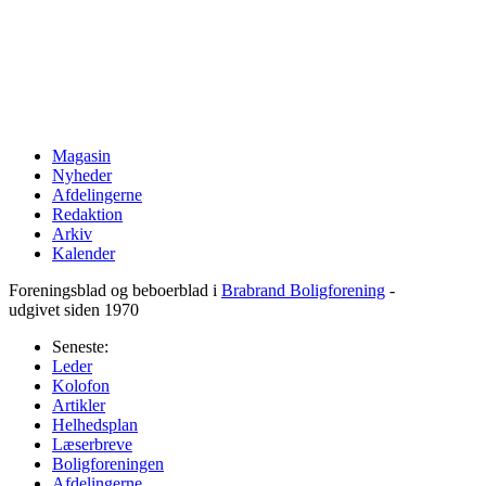
Magasin
Nyheder
Afdelingerne
Redaktion
Arkiv
Kalender
Foreningsblad og beboerblad i
Brabrand Boligforening
-
udgivet siden 1970
Seneste:
Leder
Kolofon
Artikler
Helhedsplan
Læserbreve
Boligforeningen
Afdelingerne