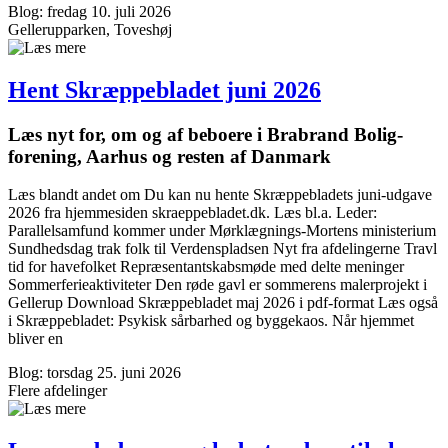
Blog: fredag 10. juli 2026
Gellerupparken, Toveshøj
Hent Skræppe­bladet juni 2026
Læs nyt for, om og af beboere i Brabrand Bolig­
forening, Aarhus og resten af Danmark
Læs blandt andet om Du kan nu hente Skræppebladets juni-udgave
2026 fra hjemmesiden skraeppebladet.dk. Læs bl.a. Leder:
Parallelsamfund kommer under Mørklægnings-Mortens ministerium
Sundhedsdag trak folk til Verdenspladsen Nyt fra afdelingerne Travl
tid for havefolket Repræsentantskabsmøde med delte meninger
Sommerferieaktiviteter Den røde gavl er sommerens malerprojekt i
Gellerup Download Skræppebladet maj 2026 i pdf-format Læs også
i Skræppebladet: Psykisk sårbarhed og byggekaos. Når hjemmet
bliver en
Blog: torsdag 25. juni 2026
Flere afdelinger