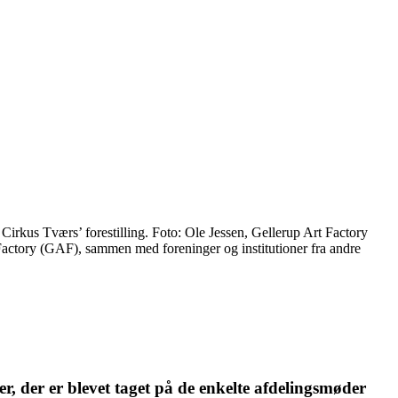
irkus Tværs’ forestilling. Foto: Ole Jessen, Gellerup Art Factory
t Factory (GAF), sammen med foreninger og institutioner fra andre
r, der er blevet taget på de enkelte afdelings­møder