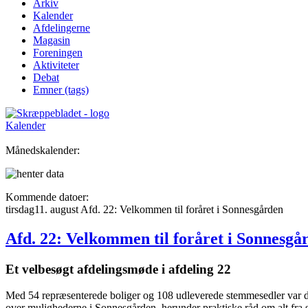
Arkiv
Kalender
Afdelingerne
Magasin
Foreningen
Aktiviteter
Debat
Emner (tags)
Kalender
Månedskalender:
Kommende datoer:
tirsdag
11
.
august
Afd. 22: Velkommen til foråret i Sonnes­gården
Afd. 22: Velkommen til foråret i Sonnes­gå
Et velbesøgt afdelings­møde i afdeling 22
Med 54 repræsenterede boliger og 108 udleverede stemmesedler var der
over mulighederne i Sonnesgården, herunder praktiske råd om alt fra 