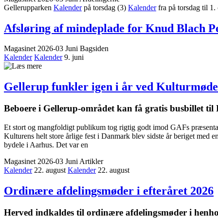
Gellerupparken
Kalender
på torsdag
(3)
Kalender
fra på torsdag til 1
Afsløring af mindeplade for Knud Blach P
Magasinet 2026-03 Juni
Bagsiden
Kalender
Kalender
9. juni
Gellerup funkler igen i år ved Kulturmød
Beboere i Gellerup-området kan få gratis busbillet ti
Et stort og mangfoldigt publikum tog rigtig godt imod GAFs præsentat
Kulturens helt store årlige fest i Danmark blev sidste år beriget med
bydele i Aarhus. Det var en
Magasinet 2026-03 Juni
Artikler
Kalender
22. august
Kalender
22. august
Ordinære afdelings­møder i efteråret 2026
Herved indkaldes til ordinære afdelings­møder i henhol