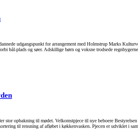
n
nnede udgangspunkt for arrangement med Holmstrup Marks Kulturvenner
bi bål-plads og søer. Adskillige børn og voksne trodsede regnbygerne. N
rden
 stor opbakning til mødet. Velkomstpjece til nye beboere Bestyrelsen 
sortering til rensning af afløbet i køkkenvasken. Pjecen er udviklet i