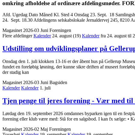
omkring afholdelse af ordinære afdelings­møder. 
Afd. Ugedag Dato Måned Kl. Sted 4 Onsdag 23. Sept. 18 Samlingshu
24. Sept. 18.30 Afdelingens selskabslokale Jernaldervej 245, 8210 A
Magasinet 2026-03 Juni
Foreningen
Flere afdelinger
Kalender
24. august
(19)
Kalender
fra 24. august til
Udstilling om udviklings­planer på Gelle
Onsdag den 1. juli klokken 13-16 er der åbent hus på Gellerup Museum, 
fundet en foreløbig løsning, der kunne sikre driften af museet forel
der stadig kan
Magasinet 2026-03 Juni
Bagsiden
Kalender
Kalender
1. juli
Tjen penge til jeres forening - Vær med t
Lørdag den 19. september 2026 omdannes byparken igen til en festplads m
forening eller klub være med: Stå for en salgsbod. I kan fx sælge: • K
Magasinet 2026-02 Maj
Foreningen
Toveshøj
Kalender
19. september
Kalender
19. september