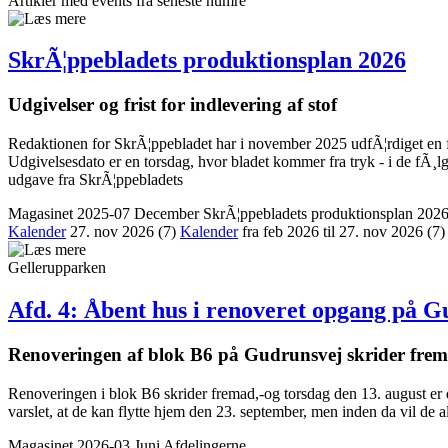
Artikler med events fra seneste numre
SkrÃ¦ppe­bladets produktions­plan 2026
Udgivelser og frist for indlevering af stof
Redaktionen for SkrÃ¦ppebladet har i november 2025 udfÃ¦rdiget en fo
Udgivelsesdato er en torsdag, hvor bladet kommer fra tryk - i de fÃ¸lge
udgave fra SkrÃ¦ppebladets
Magasinet 2025-07 December
SkrÃ¦ppebladets produktionsplan 202
Kalender
27. nov 2026
(7)
Kalender
fra feb 2026 til 27. nov 2026
(7)
Gellerupparken
Afd. 4: Åbent hus i renoveret opgang på G
Renove­ringen af blok B6 på Gudrunsvej skrider fre
Renoveringen i blok B6 skrider fremad,-og torsdag den 13. august er 
varslet, at de kan flytte hjem den 23. september, men inden da vil de a
Magasinet 2026-03 Juni
Afdelingerne