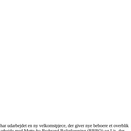
har udarbejdet en ny velkomstpjece, der giver nye beboere et overblik
 samarbejde med Mette fra Brabrand Boligforening (BBBO) og Lis, der