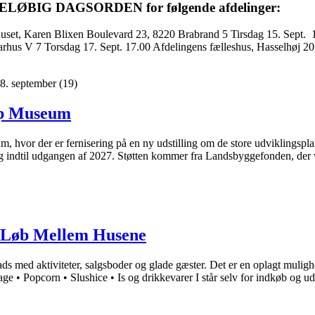
FORELØBIG DAGSORDEN for følgende afdelinger:
set, Karen Blixen Boulevard 23, 8220 Brabrand 5 Tirsdag 15. Sept. 
arhus V 7 Torsdag 17. Sept. 17.00 Afdelingens fælleshus, Hasselhøj 2
 28. september
(19)
rup Museum
hvor der er fernisering på en ny udstilling om de store udviklingsplaner
øbig indtil udgangen af 2027. Støtten kommer fra Landsbyggefonden, der
il Løb Mellem Husene
ed aktiviteter, salgsboder og glade gæster. Det er en oplagt mulighed fo
age • Popcorn • Slushice • Is og drikkevarer I står selv for indkøb og u