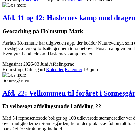
Afd. 11 og 12: Haslernes kamp mod drage
Geocaching på Holmstrup Mark
Aarhus Kommune har udgivet en app, der hedder Natureventyr, som da
Tovshøjskolen og fortsatte gennem terrænet over Fusijama og videre for
Eventyret handlede om Haslernes kamp mod en
Magasinet 2026-03 Juni
Afdelingerne
Holmstrup, Odinsgård
Kalender
Kalender
13. juni
Sonnesgården
Afd. 22: Velkommen til foråret i Sonnes­gå
Et velbesøgt afdelings­møde i afdeling 22
Med 54 repræsenterede boliger og 108 udleverede stemmesedler var der
over mulighederne i Sonnesgården, herunder praktiske råd om alt fra 
har stået for struktur og indhold.