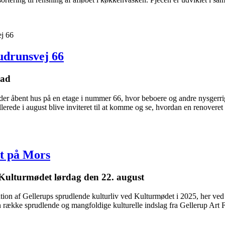
ej 66
udrunsvej 66
mad
der åbent hus på en etage i nummer 66, hvor beboere og andre nysgerri
llerede i august blive inviteret til at komme og se, hvordan en renoveret
et på Mors
l Kulturmødet lørdag den 22. august
ion af Gellerups sprudlende kulturliv ved Kulturmødet i 2025, her ved C
 en række sprudlende og mangfoldige kulturelle indslag fra Gellerup Ar