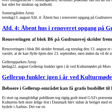
har stået for struktur og indhold.
Sonnesgården
Array
torsdag
13
.
august
Afd. 4: Åbent hus i renoveret opgang på Gudrunsv
Afd. 4: Åbent hus i renoveret opgang på G
Renove­ringen af blok B6 på Gudrunsvej skrider fre
Renoveringen i blok B6 skrider fremad,-og torsdag den 13. august er 
varslet, at de kan flytte hjem den 23. september, men inden da vil de a
Gellerupparken
Array
lørdag
22
.
august
Gellerup funkler igen i år ved Kulturmødet på Mors
Gellerup funkler igen i år ved Kulturmød
Beboere i Gellerup-området kan få gratis busbillet ti
Et stort og mangfoldigt publikum tog rigtig godt imod GAFs præsentat
Kulturens helt store årlige fest i Danmark blev sidste år beriget med
bydele i Aarhus. Det var en