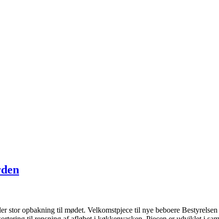
rden
 stor opbakning til mødet. Velkomstpjece til nye beboere Bestyrelsen 
sortering til rensning af afløbet i køkkenvasken. Pjecen er udviklet i