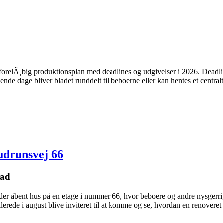
relÃ¸big produktionsplan med deadlines og udgivelser i 2026. Deadline
nde dage bliver bladet runddelt til beboerne eller kan hentes et central
6
udrunsvej 66
mad
der åbent hus på en etage i nummer 66, hvor beboere og andre nysgerri
llerede i august blive inviteret til at komme og se, hvordan en renoveret