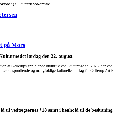
. oktober
(3)
Utilfredshed-omtale
etersen
et på Mors
l Kulturmødet lørdag den 22. august
ion af Gellerups sprudlende kulturliv ved Kulturmødet i 2025, her ved C
 en række sprudlende og mangfoldige kulturelle indslag fra Gellerup Ar
d til vedtægternes §18 samt i henhold til de beslutninge