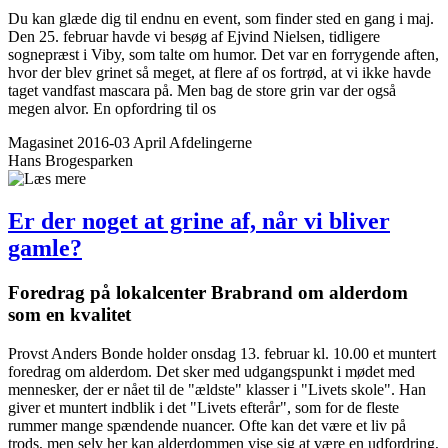
Du kan glæde dig til endnu en event, som finder sted en gang i maj.
Den 25. februar havde vi besøg af Ejvind Nielsen, tidligere
sognepræst i Viby, som talte om humor. Det var en forrygende aften,
hvor der blev grinet så meget, at flere af os fortrød, at vi ikke havde
taget vandfast mascara på. Men bag de store grin var der også
megen alvor. En opfordring til os
Magasinet 2016-03 April
Afdelingerne
Hans Brogesparken
Er der noget at grine af, når vi bliver
gamle?
Foredrag på lokalcenter Brabrand om alderdom
som en kvalitet
Provst Anders Bonde holder onsdag 13. februar kl. 10.00 et muntert
foredrag om alderdom. Det sker med udgangspunkt i mødet med
mennesker, der er nået til de "ældste" klasser i "Livets skole". Han
giver et muntert indblik i det "Livets efterår", som for de fleste
rummer mange spændende nuancer. Ofte kan det være et liv på
trods, men selv her kan alderdommen vise sig at være en udfordring,