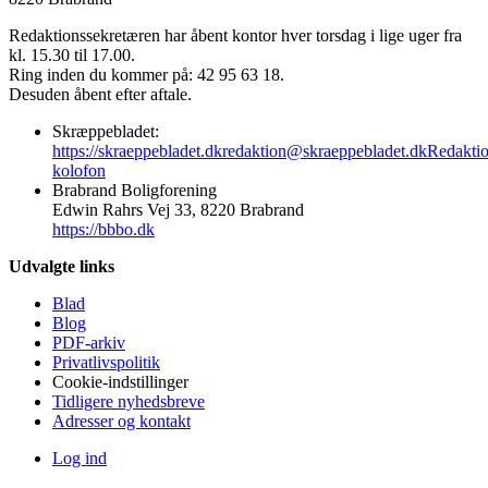
Redaktionssekretæren har åbent kontor hver torsdag i lige uger fra
kl. 15.30 til 17.00.
Ring inden du kommer på: 42 95 63 18.
Desuden åbent efter aftale.
Skræppebladet:
https://skraeppebladet.dk
redaktion@skraeppebladet.dk
Redakti
kolofon
Brabrand Boligforening
Edwin Rahrs Vej 33, 8220 Brabrand
https://bbbo.dk
Udvalgte links
Blad
Blog
PDF-arkiv
Privatlivspolitik
Cookie-indstillinger
Tidligere nyhedsbreve
Adresser og kontakt
Log ind