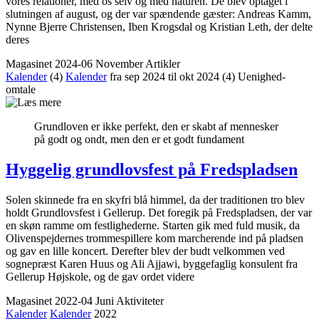
vores relationer, med os selv og med naturen. De blev optaget i
slutningen af august, og der var spændende gæster: Andreas Kamm,
Nynne Bjerre Christensen, Iben Krogsdal og Kristian Leth, der delte
deres
Magasinet 2024-06 November
Artikler
Kalender
(4)
Kalender
fra sep 2024 til okt 2024
(4)
Uenighed-
omtale
Grundloven er ikke perfekt, den er skabt af mennesker
på godt og ondt, men den er et godt fundament
Hyggelig grundlovsfest på Fredspladsen
Solen skinnede fra en skyfri blå himmel, da der traditionen tro blev
holdt Grundlovsfest i Gellerup. Det foregik på Fredspladsen, der var
en skøn ramme om festlighederne. Starten gik med fuld musik, da
Olivenspejdernes trommespillere kom marcherende ind på pladsen
og gav en lille koncert. Derefter blev der budt velkommen ved
sognepræst Karen Huus og Ali Ajjawi, byggefaglig konsulent fra
Gellerup Højskole, og de gav ordet videre
Magasinet 2022-04 Juni
Aktiviteter
Kalender
Kalender
2022