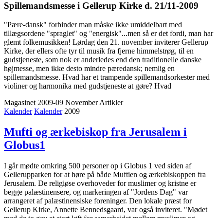
Spillemandsmesse i Gellerup Kirke d. 21/11-2009
"Pære-dansk" forbinder man måske ikke umiddelbart med
tillægsordene "spraglet" og "energisk"...men så er det fordi, man har
glemt folkemusikken! Lørdag den 21. november inviterer Gellerup
Kirke, der ellers ofte tyr til musik fra fjerne himmelstrøg, til en
gudstjeneste, som nok er anderledes end den traditionelle danske
højmesse, men ikke desto mindre pæredansk; nemlig en
spillemandsmesse. Hvad har et trampende spillemandsorkester med
violiner og harmonika med gudstjeneste at gøre? Hvad
Magasinet 2009-09 November
Artikler
Kalender
Kalender
2009
Mufti og ærkebiskop fra Jerusalem i
Globus1
I går mødte omkring 500 personer op i Globus 1 ved siden af
Gellerupparken for at høre på både Muftien og ærkebiskoppen fra
Jerusalem. De religiøse overhoveder for muslimer og kristne er
begge palæstinensere, og markeringen af "Jordens Dag" var
arrangeret af palæstinensiske foreninger. Den lokale præst for
Gellerup Kirke, Annette Bennedsgaard, var også inviteret. "Mødet