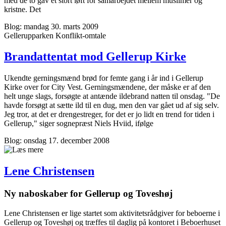
med de to gav et stort løft for samarbejdet mellem muslimer og
kristne. Det
Blog: mandag 30. marts 2009
Gellerupparken
Konflikt-omtale
Brandattentat mod Gellerup Kirke
Ukendte gerningsmænd brød for femte gang i år ind i Gellerup
Kirke over for City Vest. Gerningsmændene, der måske er af den
helt unge slags, forsøgte at antænde ildebrand natten til onsdag. "De
havde forsøgt at sætte ild til en dug, men den var gået ud af sig selv.
Jeg tror, at det er drengestreger, for det er jo lidt en trend for tiden i
Gellerup," siger sognepræst Niels Hviid, ifølge
Blog: onsdag 17. december 2008
Lene Christensen
Ny naboskaber for Gellerup og Toveshøj
Lene Christensen er lige startet som aktivitetsrådgiver for beboerne i
Gellerup og Toveshøj og træffes til daglig på kontoret i Beboerhuset