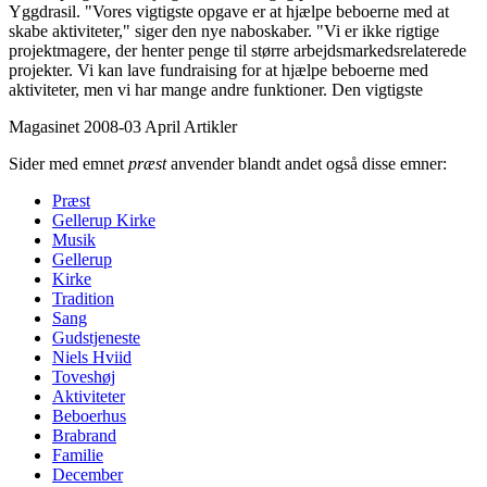
Yggdrasil. "Vores vigtigste opgave er at hjælpe beboerne med at
skabe aktiviteter," siger den nye naboskaber. "Vi er ikke rigtige
projektmagere, der henter penge til større arbejdsmarkedsrelaterede
projekter. Vi kan lave fundraising for at hjælpe beboerne med
aktiviteter, men vi har mange andre funktioner. Den vigtigste
Magasinet 2008-03 April
Artikler
Sider med emnet
præst
anvender blandt andet også disse emner:
Præst
Gellerup Kirke
Musik
Gellerup
Kirke
Tradition
Sang
Gudstjeneste
Niels Hviid
Toveshøj
Aktiviteter
Beboerhus
Brabrand
Familie
December