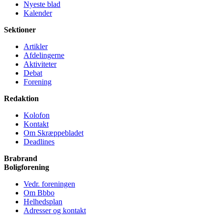
Nyeste blad
Kalender
Sektioner
Artikler
Afdelingerne
Aktiviteter
Debat
Forening
Redaktion
Kolofon
Kontakt
Om Skræppe­bladet
Deadlines
Brabrand
Bolig­forening
Vedr. foreningen
Om Bbbo
Helheds­plan
Adresser og kontakt