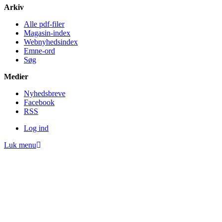
Arkiv
Alle pdf-filer
Magasin-index
Webnyhedsindex
Emne-ord
Søg
Medier
Nyheds­breve
Facebook
RSS
Log ind
Luk menu