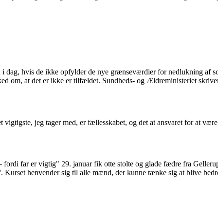
 i dag, hvis de ikke opfylder de nye grænseværdier for nedlukning af so
 om, at det er ikke er tilfældet. Sundheds- og Ældreministeriet skriver
vigtigste, jeg tager med, er fælles­skabet, og det at ansvaret for at være
 fordi far er vigtig" 29. januar fik otte stolte og glade fædre fra Gelle
'. Kurset henvender sig til alle mænd, der kunne tænke sig at blive bed