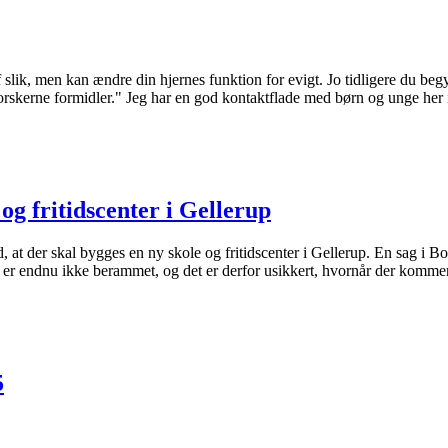
slik, men kan ændre din hjernes funktion for evigt. Jo tidligere du begy
Forskerne formidler." Jeg har en god kontaktflade med børn og unge her
 og fritidscenter i Gellerup
t der skal bygges en ny skole og fritidscenter i Gellerup. En sag i Bo
en er endnu ikke berammet, og det er derfor usikkert, hvornår der komm
5