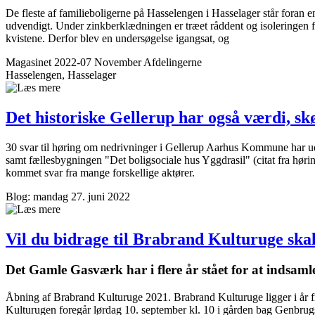
De fleste af familieboligerne på Hasselengen i Hasselager står foran 
udvendigt. Under zinkberklædningen er træet råddent og isoleringen fu
kvistene. Derfor blev en undersøgelse igangsat, og
Magasinet 2022-07 November
Afdelingerne
Hasselengen, Hasselager
Det historiske Gellerup har også værdi, s
30 svar til høring om nedrivninger i Gellerup Aarhus Kommune har uda
samt fællesbygningen "Det boligsociale hus Yggdrasil" (citat fra høri
kommet svar fra mange forskellige aktører.
Blog: mandag 27. juni 2022
Vil du bidrage til Brabrand Kulturuge skal
Det Gamle Gasværk har i flere år stået for at indsaml
Åbning af Brabrand Kulturuge 2021. Brabrand Kulturuge ligger i år fr
Kulturugen foregår lørdag 10. september kl. 10 i gården bag Genbrugs