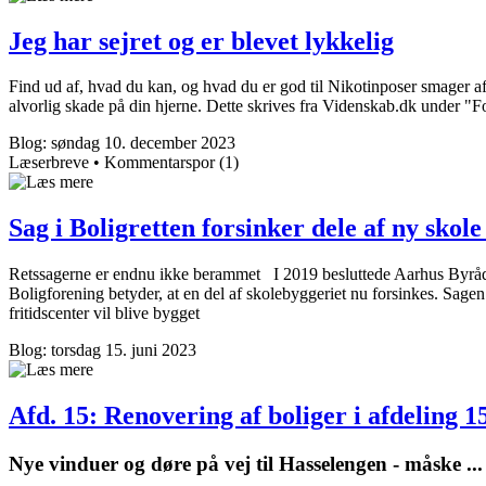
Jeg har sejret og er blevet lykkelig
Find ud af, hvad du kan, og hvad du er god til Nikotinposer smager af 
alvorlig skade på din hjerne. Dette skrives fra Videnskab.dk under "
Blog: søndag 10. december 2023
Læser­breve • Kommentar­spor (1)
Sag i Boligretten forsinker dele af ny skole
Retssagerne er endnu ikke berammet I 2019 besluttede Aarhus Byråd, a
Boligforening betyder, at en del af skolebyggeriet nu forsinkes. Sag
fritidscenter vil blive bygget
Blog: torsdag 15. juni 2023
Afd. 15: Renove­ring af boliger i afdeling 1
Nye vinduer og døre på vej til Hasselengen - måske ...