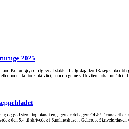
turuge 2025
Brabrand Kulturuge, som løber af stablen fra lørdag den 13. september ti
eller anden kulturel aktivitet, som du gerne vil invitere lokalområdet til 
æppe­bladet
ring og god stemning blandt engagerede deltagere OBS! Denne artikel er
ørdag den 5.4 til skrivedag i Samlingshuset i Gellerup. Skrivelørdagen v