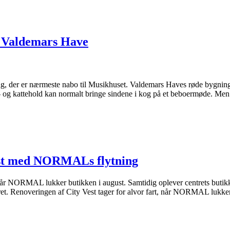
i Valdemars Have
ing, der er nærmeste nabo til Musikhuset. Valdemars Haves røde bygning
e- og kattehold kan normalt bringe sindene i kog på et beboermøde. Men
Vest med NORMALs flytning
, når NORMAL lukker butikken i august. Samtidig oplever centrets buti
ntret. Renoveringen af City Vest tager for alvor fart, når NORMAL lukker 