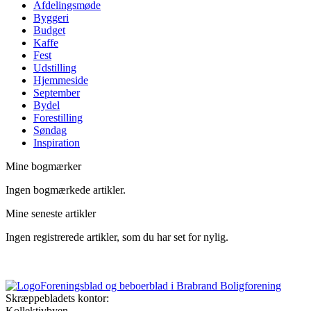
Afdelings­møde
Byggeri
Budget
Kaffe
Fest
Udstilling
Hjemmeside
September
Bydel
Forestilling
Søndag
Inspiration
Mine bogmærker
Ingen bogmærkede artikler.
Mine seneste artikler
Ingen registrerede artikler, som du har set for nylig.
Foreningsblad og beboerblad i Brabrand Boligforening
Skræppebladets kontor:
Kollektivbyen