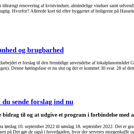
en tiltrængt renovering af kvistvinduer, almindelige vinduer samt udve
gtig. Hvorfor? Allerede kort tid efter byggeriet af boligerne på Hasse
kønhed og brugbarhed
rbejdet et forslag til den fremtidige anvendelse af lokalplanområdet G
ngen). Denne høringsfase er nu slut og der er kommet 30 svar. 28 af dem
 du sende forslag ind nu
e bidrag til og at udgive et program i forbindelse med
a lørdag 10. september 2022 til søndag 18. september 2022. Det er grat
en på Det gør de også i hovedgaden, hvor der serveres morgenkaffe og r