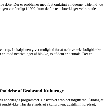
ndige døre. Der er problemer med fugt omkring vinduerne, både ind- og
lengen var færdigt i 1992, kom de første beboerklager vedrørende
ellerup. Lokalplanen giver mulighed for at nedrive seks boligblokke
 er imod nedrivninger af blokke, to af dem er neutrale. Der er
 afholdelse af Brabrand Kulturuge
is at deltage i programmet. Gasværket afholder udgifterne. Åbning af
undstykke. Har du et indslag i kulturugen, udstilling, foredrag,