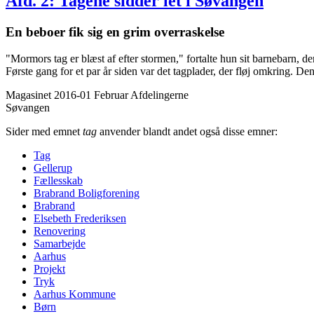
Afd. 2: Tagene sidder let i Søvangen
En beboer fik sig en grim overraskelse
"Mormors tag er blæst af efter stormen," fortalte hun sit barnebarn, d
Første gang for et par år siden var det tagplader, der fløj omkring. Den
Magasinet 2016-01 Februar
Afdelingerne
Søvangen
Sider med emnet
tag
anvender blandt andet også disse emner:
Tag
Gellerup
Fælles­skab
Brabrand Bolig­forening
Brabrand
Elsebeth Frederiksen
Renove­ring
Samarbejde
Aarhus
Projekt
Tryk
Aarhus Kommune
Børn