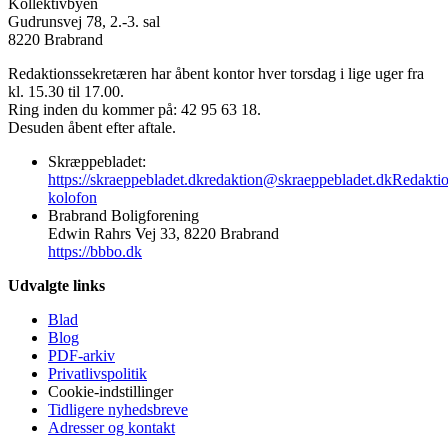
Kollektivbyen
Gudrunsvej 78, 2.-3. sal
8220 Brabrand
Redaktionssekretæren har åbent kontor hver torsdag i lige uger fra
kl. 15.30 til 17.00.
Ring inden du kommer på: 42 95 63 18.
Desuden åbent efter aftale.
Skræppebladet:
https://skraeppebladet.dk
redaktion@skraeppebladet.dk
Redakti
kolofon
Brabrand Boligforening
Edwin Rahrs Vej 33, 8220 Brabrand
https://bbbo.dk
Udvalgte links
Blad
Blog
PDF-arkiv
Privatlivspolitik
Cookie-indstillinger
Tidligere nyhedsbreve
Adresser og kontakt