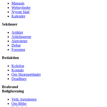
Magasin
Webnyheder
Nyeste blad
Kalender
Sektioner
Artikler
Afdelingerne
Aktiviteter
Debat
Forening
Redaktion
Kolofon
Kontakt
Om Skræppe­bladet
Deadlines
Brabrand
Bolig­forening
Vedr. foreningen
Om Bbbo