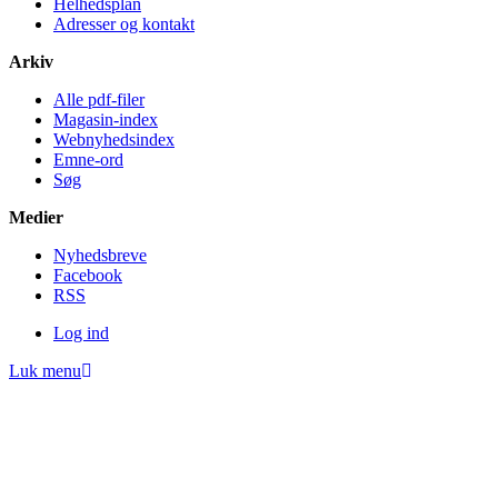
Helheds­plan
Adresser og kontakt
Arkiv
Alle pdf-filer
Magasin-index
Webnyhedsindex
Emne-ord
Søg
Medier
Nyheds­breve
Facebook
RSS
Log ind
Luk menu