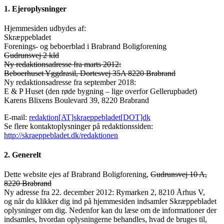
1. Ejeroplysninger
Hjemmesiden udbydes af:
Skræppebladet
Forenings- og beboerblad i Brabrand Boligforening
Gudrunsvej 2 kld
Ny redaktionsadresse fra marts 2012:
Beboerhuset Yggdrasil, Dortesvej 35A 8220 Brabrand
Ny redaktionsadresse fra september 2018:
E & P Huset (den røde bygning – lige overfor Gellerupbadet)
Karens Blixens Boulevard 39, 8220 Brabrand
E-mail:
redaktion[AT]skraeppebladet[DOT]dk
Se flere kontaktoplysninger på redaktionssiden:
http://skraeppebladet.dk/redaktionen
2. Generelt
Dette website ejes af Brabrand Boligforening,
Gudrunsvej 10 A,
8220 Brabrand
Ny adresse fra 22. december 2012: Rymarken 2, 8210 Århus V,
og når du klikker dig ind på hjemmesiden indsamler Skræppebladet
oplysninger om dig. Nedenfor kan du læse om de informationer der
indsamles, hvordan oplysningerne behandles, hvad de bruges til,