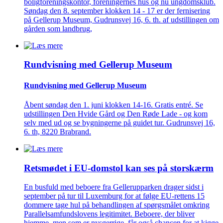
boligforeningskontor, foreningernes hus og nu ungdomsklub.
Søndag den 8. september klokken 14 - 17 er der fernisering
på Gellerup Museum, Gudrunsvej 16, 6. th. af udstillingen om
gården som landbrug,
Rundvisning med Gellerup Museum
Rundvisning med Gellerup Museum
Åbent søndag den 1. juni klokken 14-16. Gratis entré. Se
udstillingen Den Hvide Gård og Den Røde Lade - og kom
selv med ud og se bygningerne på guidet tur. Gudrunsvej 16,
6. th, 8220 Brabrand.
Retsmødet i EU-domstol kan ses på storskærm
En busfuld med beboere fra Gellerupparken drager sidst i
september på tur til Luxemburg for at følge EU-rettens 15
dommere tage hul på behandlingen af spørgsmålet omkring
Parallelsamfundslovens legitimitet. Beboere, der bliver
hjemme, men som er nysgerrige, får også chancen for at kigge