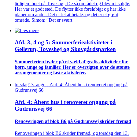
tidligere boet på Toveshøj. De så området og blev ret solgte.
Her var et godt sted. De flytter ikke foreløbigt og har ikke
planer om andet. Det er let at betale, og det er et grønt
område. Simon: ”Det er svært
Afd. 3, 4 og 5: Sommer­ferie­aktiviteter i
Gellerup, Toveshøj og Skovgårds­parken
Sommer­ferien byder på et væld af gratis aktiviteter for
børn, unge og familier. Her er oversigten over de største
arrangementer og faste aktiviteter.
torsdag
13
.
august
Afd. 4: Åbent hus i renoveret opgang på
Gudrunsvej 66
Afd. 4: Åbent hus i renoveret opgang på
Gudrunsvej 66
Renove­ringen af blok B6 på Gudrunsvej skrider fremad
Renoveringen i blok B6 skrider fremad,-og torsdag den 13.