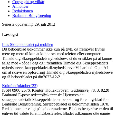
Copyright og vilkår
Annoncer
Redaktionen
Brabrand Boligforening
Seneste opdatering: 29. juli 2012
Læs også
Læs Skræppe­bladet på mobilen
Dit beboerblad udkommer ikke kun på tryk, og fremover flyttes
mere og mere til kun at kunne ses med telefon eller computer.
Tilmeld dig Skræppebladets nyhedsbrev, så du er sikker på at kunne
følge med - både i dag og i fremtiden Tilmeld dig Skræppebladets
nyhedsbreve skraeppebladet.dk/nyhedsbreve Vi har bedt OpenAI
om at skrive en opfordring Tilmeld dig Skræppebladets nyhedsbreve
og få beboerbladet på din
2023-12-21
Kolofon (oktober '23)
ISSN 0906-267X Kontor: Kollektivbyen, Gudrunsvej 78, 3, 8220
Brabrand E-post: red***@skr***.d* Hjemmeside:
skraeppebladet.dk Skræppebladet er beboer- og foreningsblad for
Brabrand Boligforening. Skræppebladet er udkommet siden 1970.
Redaktionen er valgt på beboermøderne. Bladets be­styrelse er den til
enhver tid valgte foreningsbestyrelse. Bladet udkommer otte gange