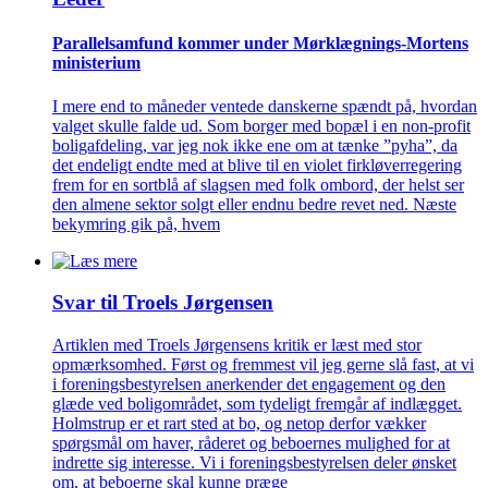
Parallelsamfund kommer under Mørklægnings-Mortens
ministerium
I mere end to måneder ventede danskerne spændt på, hvordan
valget skulle falde ud. Som borger med bopæl i en non-profit
boligafdeling, var jeg nok ikke ene om at tænke ”pyha”, da
det endeligt endte med at blive til en violet firkløverregering
frem for en sortblå af slagsen med folk ombord, der helst ser
den almene sektor solgt eller endnu bedre revet ned. Næste
bekymring gik på, hvem
Svar til Troels Jørgensen
Artiklen med Troels Jørgensens kritik er læst med stor
opmærksomhed. Først og fremmest vil jeg gerne slå fast, at vi
i foreningsbestyrelsen anerkender det engagement og den
glæde ved boligområdet, som tydeligt fremgår af indlægget.
Holmstrup er et rart sted at bo, og netop derfor vækker
spørgsmål om haver, råderet og beboernes mulighed for at
indrette sig interesse. Vi i foreningsbestyrelsen deler ønsket
om, at beboerne skal kunne præge