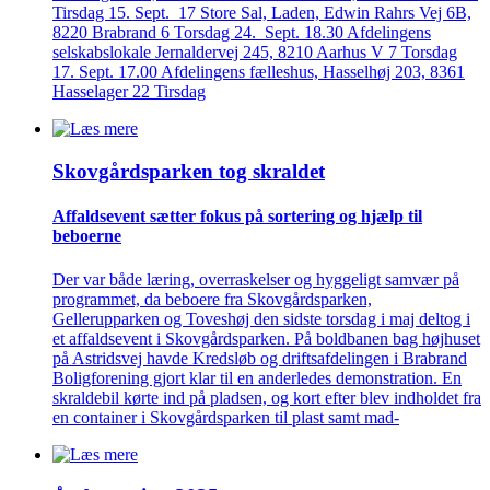
Tirsdag 15. Sept. 17 Store Sal, Laden, Edwin Rahrs Vej 6B,
8220 Brabrand 6 Torsdag 24. Sept. 18.30 Afdelingens
selskabslokale Jernaldervej 245, 8210 Aarhus V 7 Torsdag
17. Sept. 17.00 Afdelingens fælleshus, Hasselhøj 203, 8361
Hasselager 22 Tirsdag
Skovgårds­parken tog skraldet
Affaldsevent sætter fokus på sortering og hjælp til
beboerne
Der var både læring, overraskelser og hyggeligt samvær på
programmet, da beboere fra Skovgårdsparken,
Gellerupparken og Toveshøj den sidste torsdag i maj deltog i
et affaldsevent i Skovgårdsparken. På boldbanen bag højhuset
på Astridsvej havde Kredsløb og driftsafdelingen i Brabrand
Boligforening gjort klar til en anderledes demonstration. En
skraldebil kørte ind på pladsen, og kort efter blev indholdet fra
en container i Skovgårdsparken til plast samt mad-