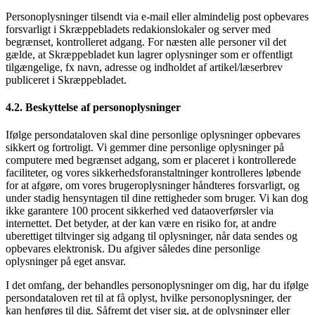
Personoplysninger tilsendt via e-mail eller almindelig post opbevares
forsvarligt i Skræppebladets redakionslokaler og server med
begrænset, kontrolleret adgang. For næsten alle personer vil det
gælde, at Skræppebladet kun lagrer oplysninger som er offentligt
tilgængelige, fx navn, adresse og indholdet af artikel/læserbrev
publiceret i Skræppebladet.
4.2. Beskyttelse af personoplysninger
Ifølge persondataloven skal dine personlige oplysninger opbevares
sikkert og fortroligt. Vi gemmer dine personlige oplysninger på
computere med begrænset adgang, som er placeret i kontrollerede
faciliteter, og vores sikkerhedsforanstaltninger kontrolleres løbende
for at afgøre, om vores brugeroplysninger håndteres forsvarligt, og
under stadig hensyntagen til dine rettigheder som bruger. Vi kan dog
ikke garantere 100 procent sikkerhed ved dataoverførsler via
internettet. Det betyder, at der kan være en risiko for, at andre
uberettiget tiltvinger sig adgang til oplysninger, når data sendes og
opbevares elektronisk. Du afgiver således dine personlige
oplysninger på eget ansvar.
I det omfang, der behandles personoplysninger om dig, har du ifølge
persondataloven ret til at få oplyst, hvilke personoplysninger, der
kan henføres til dig. Såfremt det viser sig, at de oplysninger eller