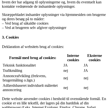
hvem der har adgang til oplysningerne og, hvem du eventuelt kan
kontakte vedrørende de indsamlede oplysninger.
Skræppebladet indsamler oplysninger via hjemmesiden om brugerne
og deres besøg på to måder:
– Ved brug af såkaldte cookies
– Ved at brugeren selv afgiver oplysninger
3. Cookies
Deklaration af websitets brug af cookies:
Interne
Eksterne
Formål med brug af cookies:
cookies
cookies
Teknisk funktionalitet
JA
JA
Trafikmåling
nej
JA
Annonceafvikling (frekvens,
nej
nej
brugermåling o.lign.)
Adfærdsbaseret individuelt målrettet
nej
nej
annoncering
Dette website anvender cookies i henhold til ovenstående formål. En
cookie er en lille tekstfil, der lagres på din harddisk af din
webbrowser (f.eks. Internet Explorer, Firefox, Chrome, Safari,