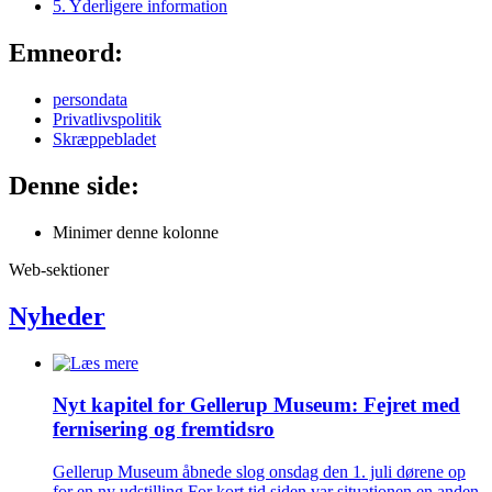
5. Yderligere information
Emneord:
persondata
Privatlivspolitik
Skræppebladet
Denne side:
Minimer denne kolonne
Web-sektioner
Nyheder
Nyt kapitel for Gellerup Museum: Fejret med
fernisering og fremtidsro
Gellerup Museum åbnede slog onsdag den 1. juli dørene op
for en ny udstilling For kort tid siden var situationen en anden,