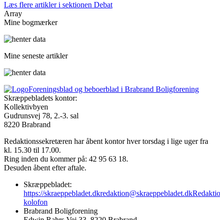
Læs flere artikler i sektionen Debat
Array
Mine bogmærker
Mine seneste artikler
Foreningsblad og beboerblad i Brabrand Boligforening
Skræppebladets kontor:
Kollektivbyen
Gudrunsvej 78, 2.-3. sal
8220 Brabrand
Redaktionssekretæren har åbent kontor hver torsdag i lige uger fra
kl. 15.30 til 17.00.
Ring inden du kommer på: 42 95 63 18.
Desuden åbent efter aftale.
Skræppebladet:
https://skraeppebladet.dk
redaktion@skraeppebladet.dk
Redakti
kolofon
Brabrand Boligforening
Edwin Rahrs Vej 33, 8220 Brabrand