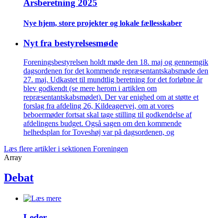
Årsberetning 2025
Nye hjem, store projekter og lokale fælles­skaber
Nyt fra bestyrelsesmøde
Foreningsbestyrelsen holdt møde den 18. maj og gennemgik
dagsordenen for det kommende repræsentantskabsmøde den
27. maj. Udkastet til mundtlig beretning for det forløbne år
blev godkendt (se mere herom i artiklen om
repræsentantskabsmødet). Der var enighed om at støtte et
forslag fra afdeling 26, Kildeagervej, om at vores
beboermøder fortsat skal tage stilling til godkendelse af
afdelingens budget. Også sagen om den kommende
helhedsplan for Toveshøj var på dagsordenen, og
Læs flere artikler i sektionen Foreningen
Array
Debat
Leder