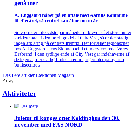
genåbner
A. Enggaard håber på en aftale med Aarhus Kommune
til efteråret, så centret kan åbne om to år
Selv om der i de sidste par måneder er blevet slået store huller
kælderetagen i den nordlige del af City Vest, så er der stadig
ingen afklaring på centrets fremtid. Det fortæller regionschef
hos A. Enggaard, Jens Skinnebach i et interview med Vores
Brabrand. I den sydlige ende af City Vest går indehaverne af
de lejemål, der stadig findes i centret, og venter på nyt om
butikscentrets
Læs flere artikler i sektionen Magasin
Array
Aktiviteter
Juletur til kongeslottet Koldinghus den 30.
november med FAS NORD