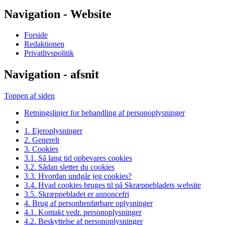
Navigation - Website
Forside
Redaktionen
Privatlivspolitik
Navigation - afsnit
Toppen af siden
Retningslinjer for behandling af personoplysninger
1. Ejeroplysninger
2. Generelt
3. Cookies
3.1. Så lang tid opbevares cookies
3.2. Sådan sletter du cookies
3.3. Hvordan undgår jeg cookies?
3.4. Hvad cookies bruges til på Skræppebladets website
3.5. Skræppebladet er annoncefri
4. Brug af personhenførbare oplysninger
4.1. Kontakt vedr. personoplysninger
4.2. Beskyttelse af personoplysninger