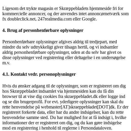
Ligesom det trykte magasin er Skræppebladets hjemmeside fri for
kommercielle annoncer, og der anvendes intet annoncørnetværk som
fx doubleclick.net, 247realmedia.com eller Google.
4. Brug af personhenførbare oplysninger
Personhenførbare oplysninger afgives aldrig til tredjepart, med
mindre du selv udtrykkeligt giver tilsagn hertil, og vi indsamler
aldrig personhenførbare oplysninger, uden at du selv har givet os
disse oplysninger ved registrering eller deltagelse i en undersøgelse
m.v.
4.1. Kontakt vedr. personoplysninger
Hvis du ønsker adgang til de oplysninger, som er registreret om dig
hos Skræppebladet indsamlet via hjemmesiden kan du få din
browser til at vise dig cookies fra skraeppebladet.dk eller logge ind
og se din brugerprofil. For evt. yderligere oplysninger kan skal du
rette henvendelse på webmaster[AT]skraeppebladet[DOT]dk. Er der
registreret forkerte data, eller har du andre indsigelser, kan du rette
henvendelse samme sted. Du har mulighed for at få indsigt i, hvilke
informationer der er registreret om dig, og du kan gøre indsigelse
mod en registrering i henhold til reglerne i Persondataloven.