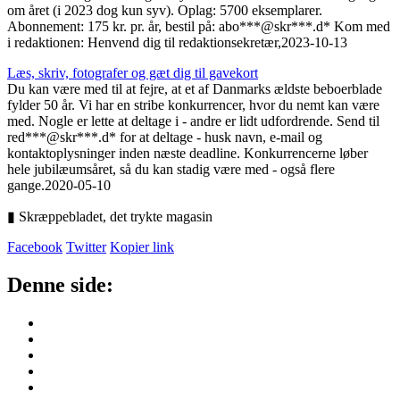
om året (i 2023 dog kun syv). Oplag: 5700 eksemplarer.
Abonnement: 175 kr. pr. år, bestil på: abo***@skr***.d* Kom med
i redaktionen: Henvend dig til redaktionsekretær,
2023-10-13
Læs, skriv, fotografer og gæt dig til gavekort
Du kan være med til at fejre, at et af Danmarks ældste beboerblade
fylder 50 år. Vi har en stribe konkurrencer, hvor du nemt kan være
med. Nogle er lette at deltage i - andre er lidt udfordrende. Send til
red***@skr***.d* for at deltage - husk navn, e-mail og
kontaktoplysninger inden næste deadline. Konkurrencerne løber
hele jubilæumsåret, så du kan stadig være med - også flere
gange.
2020-05-10
▮ Skræppebladet, det trykte magasin
Facebook
Twitter
Kopier link
Denne side: