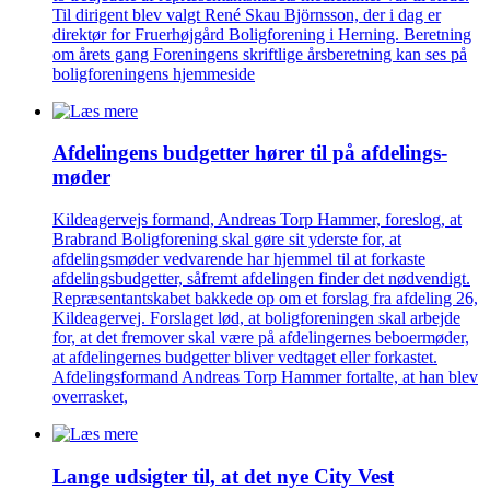
Til dirigent blev valgt René Skau Björnsson, der i dag er
direktør for Fruerhøjgård Boligforening i Herning. Beretning
om årets gang Foreningens skriftlige årsberetning kan ses på
boligforeningens hjemmeside
Afdelingens budgetter hører til på afdelings­
møder
Kildeagervejs formand, Andreas Torp Hammer, foreslog, at
Brabrand Boligforening skal gøre sit yderste for, at
afdelingsmøder vedvarende har hjemmel til at forkaste
afdelingsbudgetter, såfremt afdelingen finder det nødvendigt.
Repræsentantskabet bakkede op om et forslag fra afdeling 26,
Kildeagervej. Forslaget lød, at boligforeningen skal arbejde
for, at det fremover skal være på afdelingernes beboermøder,
at afdelingernes budgetter bliver vedtaget eller forkastet.
Afdelingsformand Andreas Torp Hammer fortalte, at han blev
overrasket,
Lange udsigter til, at det nye City Vest