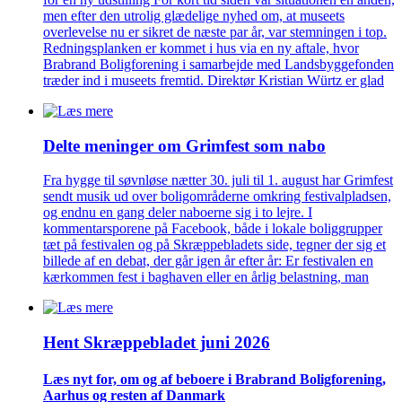
men efter den utrolig glædelige nyhed om, at museets
overlevelse nu er sikret de næste par år, var stemningen i top.
Redningsplanken er kommet i hus via en ny aftale, hvor
Brabrand Boligforening i samarbejde med Landsbyggefonden
træder ind i museets fremtid. Direktør Kristian Würtz er glad
Delte meninger om Grimfest som nabo
Fra hygge til søvnløse nætter 30. juli til 1. august har Grimfest
sendt musik ud over boligområderne omkring festivalpladsen,
og endnu en gang deler naboerne sig i to lejre. I
kommentarsporene på Facebook, både i lokale boliggrupper
tæt på festivalen og på Skræppebladets side, tegner der sig et
billede af en debat, der går igen år efter år: Er festivalen en
kærkommen fest i baghaven eller en årlig belastning, man
Hent Skræppe­bladet juni 2026
Læs nyt for, om og af beboere i Brabrand Bolig­forening,
Aarhus og resten af Danmark