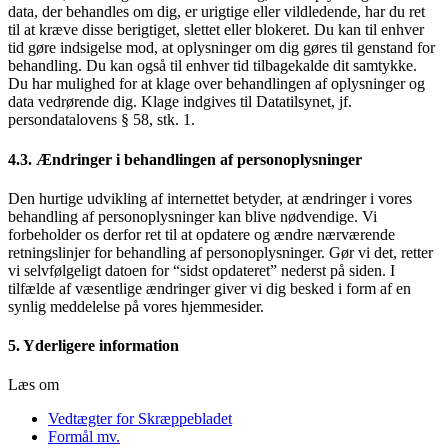
data, der behandles om dig, er urigtige eller vildledende, har du ret
til at kræve disse berigtiget, slettet eller blokeret. Du kan til enhver
tid gøre indsigelse mod, at oplysninger om dig gøres til genstand for
behandling. Du kan også til enhver tid tilbagekalde dit samtykke.
Du har mulighed for at klage over behandlingen af oplysninger og
data vedrørende dig. Klage indgives til Datatilsynet, jf.
persondatalovens § 58, stk. 1.
4.3. Ændringer i behandlingen af personoplysninger
Den hurtige udvikling af internettet betyder, at ændringer i vores
behandling af personoplysninger kan blive nødvendige. Vi
forbeholder os derfor ret til at opdatere og ændre nærværende
retningslinjer for behandling af personoplysninger. Gør vi det, retter
vi selvfølgeligt datoen for “sidst opdateret” nederst på siden. I
tilfælde af væsentlige ændringer giver vi dig besked i form af en
synlig meddelelse på vores hjemmesider.
5. Yderligere information
Læs om
Vedtægter for Skræppebladet
Formål mv.