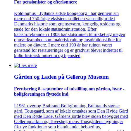
For pensionister og efterlønnere
Koldinghus - Jyllands sidste kongeborg - har gennem sin
mere end 750-årige eksistens spillet en væsentlig rolle i
Danmarks historie som grænseværn, kongelig residens og
sæde for den lokale statsadministration. Efter
katastrofebranden i 1808 har slotsruinen tiltrukket sig megen
opmærksomhed som malerisk ruin og inspirationskilde for
malere og digtere. I mere end 100 år har ruinen været
genstand for restaureringer og er gradvist blevet indrettet til
kulturhistorisk museum og hjemsted
Gården og Laden på Gellerup Museum
Fernisering 8. september af ­udstilling om gården, hvor ­
bolig­foreningen flyttede ind
I 1961 overtog Brabrand Boligforening Brabrands største
gård, Tousgaard, som af lokale omtaltes som Den Hvide Gård
med Den Røde Lade. Gårdens jorde blev siden bebygget med
Gellerupparken og Toveshøj, mens Tousgårdens bygninger
fik nye funktioner som blandt andet beboerhus,