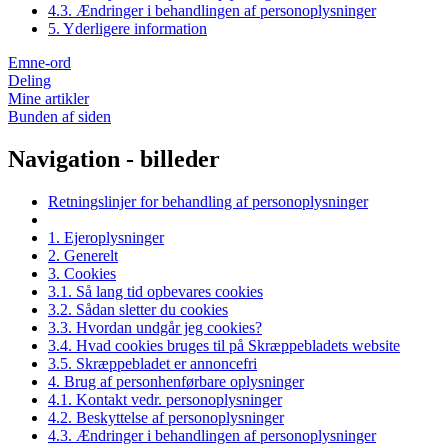
4.3. Ændringer i behandlingen af personoplysninger
5. Yderligere information
Emne-ord
Deling
Mine artikler
Bunden af siden
Navigation - billeder
Retningslinjer for behandling af personoplysninger
1. Ejeroplysninger
2. Generelt
3. Cookies
3.1. Så lang tid opbevares cookies
3.2. Sådan sletter du cookies
3.3. Hvordan undgår jeg cookies?
3.4. Hvad cookies bruges til på Skræppebladets website
3.5. Skræppebladet er annoncefri
4. Brug af personhenførbare oplysninger
4.1. Kontakt vedr. personoplysninger
4.2. Beskyttelse af personoplysninger
4.3. Ændringer i behandlingen af personoplysninger