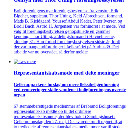
Boligforeningens nye foreningsbestyrelse fra venstre; Erik
Bløcher, suppleant, Thor Utting, Keld Albrechtsen, formand,
Mads B. Kjeldgaard, Youssef Abdul Kader, Peter Iversen og
Bodil Bach. Astrid H. Jørgensen var forhindret i at møde. Ved
valg til foreningsbestyrelsen genopstillede en gammel
kending, Thor Utting, afdelingsformand i Havnehusene,
afdeling 31. Han forlod foreningsbestyrelsen sidste år, fordi
der var mange udfordringer i fællesrådet på Aarhus Ø. Det
arbejde var nu overstået, så derfor meldte
Repræsentant­skabs­møde med delte meninger
Gellerup­parkens forslag om mere fleksibel genhusning
ved renove­ringer skilte vandene i bolig­foreningens øverste
organ
67 stemmeberettigede medlemmer af Brabrand Boligforenings
repræsentantskab mødte op til det ordinære
repræsentantskabsmøde, der blev holdt i Samlingshuset i
Gellerup onsdag den 27. maj. Det svarede rundt regnet til, at
to tredjedele af repræsentantskabets medlemmer var til stede.