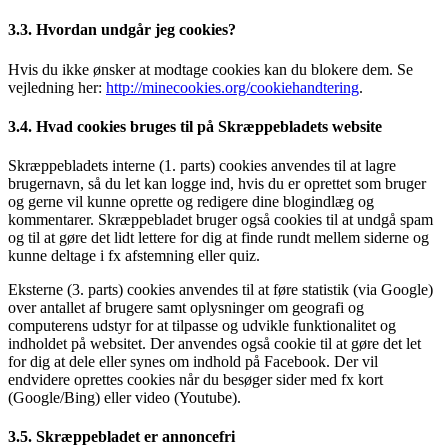
3.3. Hvordan undgår jeg cookies?
Hvis du ikke ønsker at modtage cookies kan du blokere dem. Se
vejledning her:
http://minecookies.org/cookiehandtering
.
3.4. Hvad cookies bruges til på Skræppebladets website
Skræppebladets interne (1. parts) cookies anvendes til at lagre
brugernavn, så du let kan logge ind, hvis du er oprettet som bruger
og gerne vil kunne oprette og redigere dine blogindlæg og
kommentarer. Skræppebladet bruger også cookies til at undgå spam
og til at gøre det lidt lettere for dig at finde rundt mellem siderne og
kunne deltage i fx afstemning eller quiz.
Eksterne (3. parts) cookies anvendes til at føre statistik (via Google)
over antallet af brugere samt oplysninger om geografi og
computerens udstyr for at tilpasse og udvikle funktionalitet og
indholdet på websitet. Der anvendes også cookie til at gøre det let
for dig at dele eller synes om indhold på Facebook. Der vil
endvidere oprettes cookies når du besøger sider med fx kort
(Google/Bing) eller video (Youtube).
3.5. Skræppebladet er annoncefri