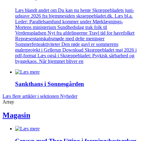
Læs blandt andet om Du kan nu hente Skræppebladets juni-
udgave 2026 fra hjemmesiden skraeppebladet.dk. Læs bl.a.
Leder: Parallelsamfund kommer under Mørklægnings-
Mortens ministerium Sundhedsdag trak folk til
Verdenspladsen Nyt fra afdelingerne Travl tid for havefolket
Repræsentantskabsmøde med delte meninger
Sommerferieaktiviteter Den røde gavl er sommerens
malerprojekt i Gellerup Download Skræppebladet maj 2026 i
pdf-format Læs også i Skræppebladet: Psykisk sårbarhed og
byggekaos. Når hjemmet bliver en
Sankthans i Sonnes­gården
Læs flere artikler i sektionen Nyheder
Array
Magasin
Gensyn med Thor Utting i forenings­bestyrelsen