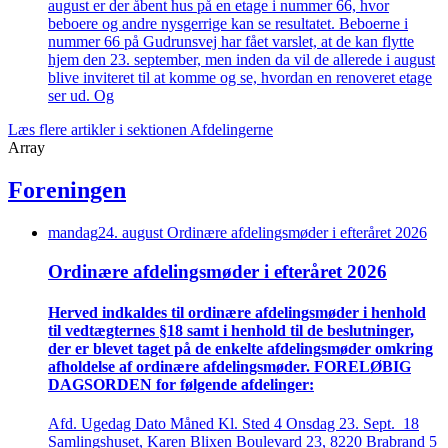
august er der åbent hus på en etage i nummer 66, hvor
beboere og andre nysgerrige kan se resultatet. Beboerne i
nummer 66 på Gudrunsvej har fået varslet, at de kan flytte
hjem den 23. september, men inden da vil de allerede i august
blive inviteret til at komme og se, hvordan en renoveret etage
ser ud. Og
Læs flere artikler i sektionen Afdelingerne
Array
Foreningen
mandag
24
.
august
Ordinære afdelings­møder i efteråret 2026
Ordinære afdelings­møder i efteråret 2026
Herved indkaldes til ordinære afdelings­møder i henhold
til vedtægternes §18 samt i henhold til de beslutninger,
der er blevet taget på de enkelte afdelings­møder omkring
afholdelse af ordinære afdelings­møder. FORELØBIG
DAGSORDEN for følgende afdelinger:
Afd. Ugedag Dato Måned Kl. Sted 4 Onsdag 23. Sept. 18
Samlingshuset, Karen Blixen Boulevard 23, 8220 Brabrand 5