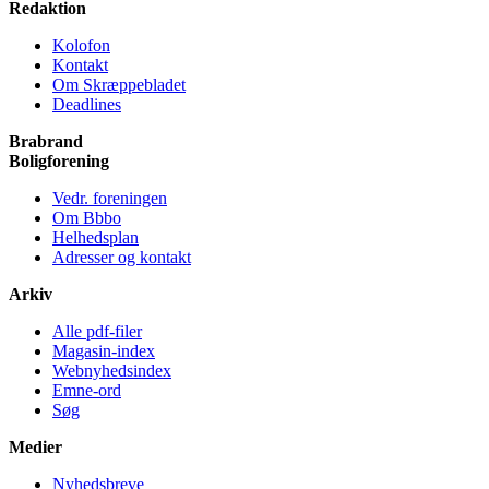
Redaktion
Kolofon
Kontakt
Om Skræppe­bladet
Deadlines
Brabrand
Bolig­forening
Vedr. foreningen
Om Bbbo
Helheds­plan
Adresser og kontakt
Arkiv
Alle pdf-filer
Magasin-index
Webnyhedsindex
Emne-ord
Søg
Medier
Nyheds­breve