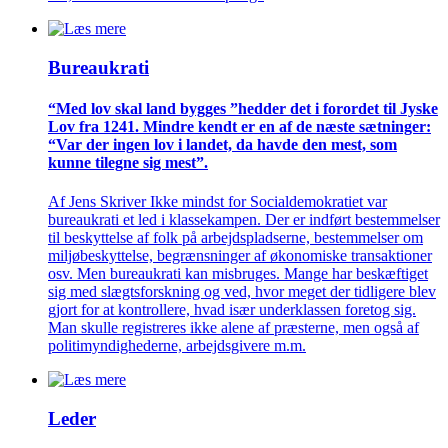
Bureaukrati
“Med lov skal land bygges ”hedder det i forordet til Jyske
Lov fra 1241. Mindre kendt er en af de næste sætninger:
“Var der ingen lov i landet, da havde den mest, som
kunne tilegne sig mest”.
Af Jens Skriver Ikke mindst for Socialdemokratiet var
bureaukrati et led i klassekampen. Der er indført bestemmelser
til beskyttelse af folk på arbejdspladserne, bestemmelser om
miljøbeskyttelse, begrænsninger af økonomiske transaktioner
osv. Men bureaukrati kan misbruges. Mange har beskæftiget
sig med slægtsforskning og ved, hvor meget der tidligere blev
gjort for at kontrollere, hvad især underklassen foretog sig.
Man skulle registreres ikke alene af præsterne, men også af
politimyndighederne, arbejdsgivere m.m.
Leder