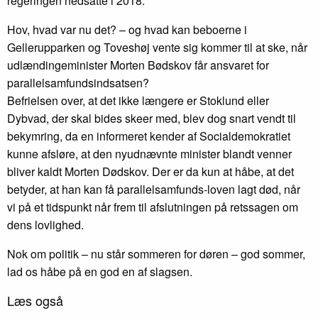
regeringen nedsatte i 2018.
Hov, hvad var nu det? – og hvad kan beboerne i
Gellerupparken og Toveshøj vente sig kommer til at ske, når
udlændingeminister Morten Bødskov får ansvaret for
parallelsamfundsindsatsen?
Befrielsen over, at det ikke længere er Stoklund eller
Dybvad, der skal bides skeer med, blev dog snart vendt til
bekymring, da en informeret kender af Socialdemokratiet
kunne afsløre, at den nyudnævnte minister blandt venner
bliver kaldt Morten Dødskov. Der er da kun at håbe, at det
betyder, at han kan få parallelsamfunds-loven lagt død, når
vi på et tidspunkt når frem til afslutningen på retssagen om
dens lovlighed.
Nok om politik – nu står sommeren for døren – god sommer,
lad os håbe på en god en af slagsen.
Læs også