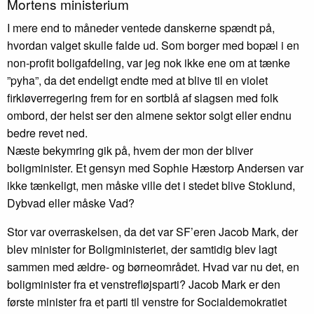
Mortens ministerium
I mere end to måneder ventede danskerne spændt på,
hvordan valget skulle falde ud. Som borger med bopæl i en
non-profit boligafdeling, var jeg nok ikke ene om at tænke
”pyha”, da det endeligt endte med at blive til en violet
firkløverregering frem for en sortblå af slagsen med folk
ombord, der helst ser den almene sektor solgt eller endnu
bedre revet ned.
Næste bekymring gik på, hvem der mon der bliver
boligminister. Et gensyn med Sophie Hæstorp Andersen var
ikke tænkeligt, men måske ville det i stedet blive Stoklund,
Dybvad eller måske Vad?
Stor var overraskelsen, da det var SF’eren Jacob Mark, der
blev minister for Boligministeriet, der samtidig blev lagt
sammen med ældre- og børneområdet. Hvad var nu det, en
boligminister fra et venstrefløjsparti? Jacob Mark er den
første minister fra et parti til venstre for Socialdemokratiet