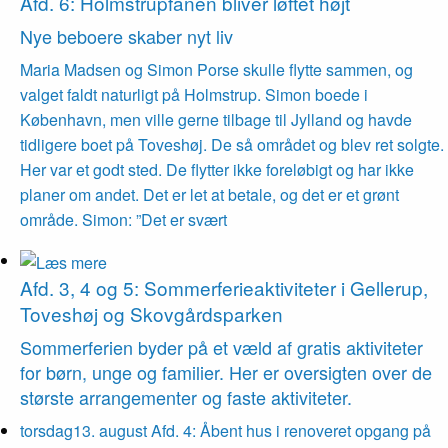
Afd. 6: Holmstrupfanen bliver løftet højt
Nye beboere skaber nyt liv
Maria Madsen og Simon Porse skulle flytte sammen, og
valget faldt naturligt på Holmstrup. Simon boede i
København, men ville gerne tilbage til Jylland og havde
tidligere boet på Toveshøj. De så området og blev ret solgte.
Her var et godt sted. De flytter ikke foreløbigt og har ikke
planer om andet. Det er let at betale, og det er et grønt
område. Simon: ”Det er svært
Afd. 3, 4 og 5: Sommer­ferie­aktiviteter i Gellerup,
Toveshøj og Skovgårds­parken
Sommer­ferien byder på et væld af gratis aktiviteter
for børn, unge og familier. Her er oversigten over de
største arrangementer og faste aktiviteter.
torsdag
13
.
august
Afd. 4: Åbent hus i renoveret opgang på