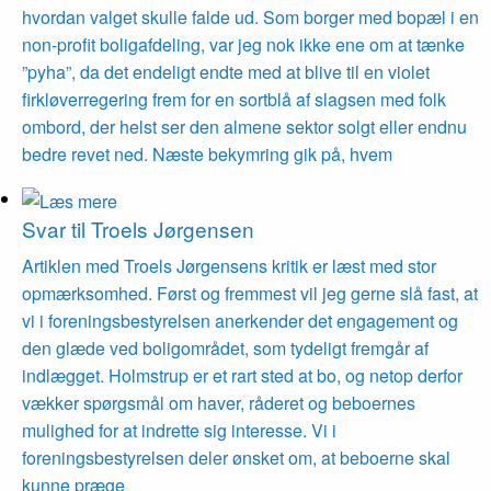
hvordan valget skulle falde ud. Som borger med bopæl i en
non-profit boligafdeling, var jeg nok ikke ene om at tænke
”pyha”, da det endeligt endte med at blive til en violet
firkløverregering frem for en sortblå af slagsen med folk
ombord, der helst ser den almene sektor solgt eller endnu
bedre revet ned. Næste bekymring gik på, hvem
Svar til Troels Jørgensen
Artiklen med Troels Jørgensens kritik er læst med stor
opmærksomhed. Først og fremmest vil jeg gerne slå fast, at
vi i foreningsbestyrelsen anerkender det engagement og
den glæde ved boligområdet, som tydeligt fremgår af
indlægget. Holmstrup er et rart sted at bo, og netop derfor
vækker spørgsmål om haver, råderet og beboernes
mulighed for at indrette sig interesse. Vi i
foreningsbestyrelsen deler ønsket om, at beboerne skal
kunne præge