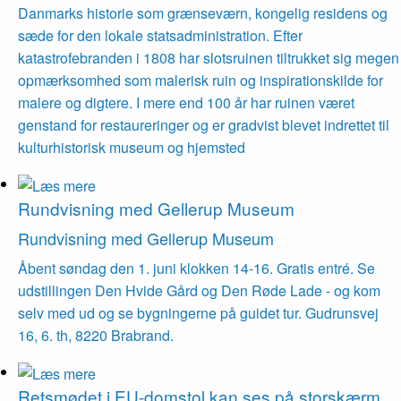
Danmarks historie som grænseværn, kongelig residens og
sæde for den lokale statsadministration. Efter
katastrofebranden i 1808 har slotsruinen tiltrukket sig megen
opmærksomhed som malerisk ruin og inspirationskilde for
malere og digtere. I mere end 100 år har ruinen været
genstand for restaureringer og er gradvist blevet indrettet til
kulturhistorisk museum og hjemsted
Rundvisning med Gellerup Museum
Rundvisning med Gellerup Museum
Åbent søndag den 1. juni klokken 14-16. Gratis entré. Se
udstillingen Den Hvide Gård og Den Røde Lade - og kom
selv med ud og se bygningerne på guidet tur. Gudrunsvej
16, 6. th, 8220 Brabrand.
Retsmødet i EU-domstol kan ses på storskærm