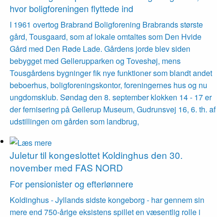
hvor ­bolig­foreningen flyttede ind
I 1961 overtog Brabrand Boligforening Brabrands største
gård, Tousgaard, som af lokale omtaltes som Den Hvide
Gård med Den Røde Lade. Gårdens jorde blev siden
bebygget med Gellerupparken og Toveshøj, mens
Tousgårdens bygninger fik nye funktioner som blandt andet
beboerhus, boligforeningskontor, foreningernes hus og nu
ungdomsklub. Søndag den 8. september klokken 14 - 17 er
der fernisering på Gellerup Museum, Gudrunsvej 16, 6. th. af
udstillingen om gården som landbrug,
Juletur til kongeslottet Koldinghus den 30.
november med FAS NORD
For pensionister og efterlønnere
Koldinghus - Jyllands sidste kongeborg - har gennem sin
mere end 750-årige eksistens spillet en væsentlig rolle i