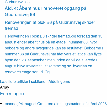
Gudrunsvej 66
Afd. 4: Åbent hus i renoveret opgang på
Gudrunsvej 66
Renove­ringen af blok B6 på Gudrunsvej skrider
fremad
Renoveringen i blok B6 skrider fremad,-og torsdag den 13.
august er der åbent hus på en etage i nummer 66, hvor
beboere og andre nysgerrige kan se resultatet. Beboerne i
nummer 66 på Gudrunsvej har fået varslet, at de kan flytte
hjem den 23. september, men inden da vil de allerede i
august blive inviteret til at komme og se, hvordan en
renoveret etage ser ud. Og
Læs flere artikler i sektionen Afdelingerne
Array
Foreningen
mandag
24
.
august
Ordinære afdelings­møder i efteråret 2026