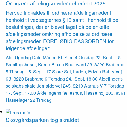
Ordinære afdelings­møder i efteråret 2026
Herved indkaldes til ordinære afdelings­møder i
henhold til vedtægternes §18 samt i henhold til de
beslutninger, der er blevet taget på de enkelte
afdelings­møder omkring afholdelse af ordinære
afdelings­møder. FORELØBIG DAGSORDEN for
følgende afdelinger:
Afd. Ugedag Dato Måned Kl. Sted 4 Onsdag 23. Sept. 18
Samlingshuset, Karen Blixen Boulevard 23, 8220 Brabrand
5 Tirsdag 15. Sept. 17 Store Sal, Laden, Edwin Rahrs Vej
6B, 8220 Brabrand 6 Torsdag 24. Sept. 18.30 Afdelingens
selskabslokale Jernaldervej 245, 8210 Aarhus V 7 Torsdag
17. Sept. 17.00 Afdelingens fælleshus, Hasselhøj 203, 8361
Hasselager 22 Tirsdag
Skovgårds­parken tog skraldet