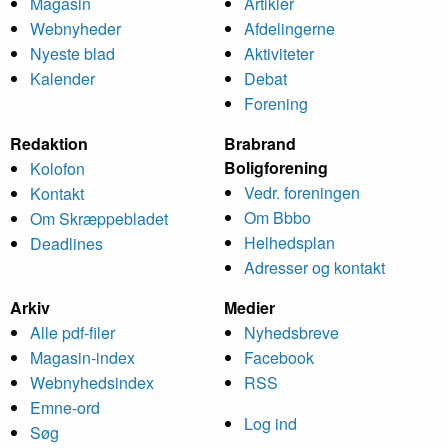
Magasin
Artikler
Webnyheder
Afdelingerne
Nyeste blad
Aktiviteter
Kalender
Debat
Forening
Redaktion
Brabrand
Bolig­forening
Kolofon
Vedr. foreningen
Kontakt
Om Bbbo
Om Skræppe­bladet
Helheds­plan
Deadlines
Adresser og kontakt
Arkiv
Medier
Alle pdf-filer
Nyheds­breve
Magasin-index
Facebook
Webnyhedsindex
RSS
Emne-ord
Log ind
Søg