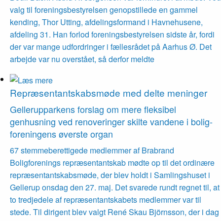
valg til foreningsbestyrelsen genopstillede en gammel
kending, Thor Utting, afdelingsformand i Havnehusene,
afdeling 31. Han forlod foreningsbestyrelsen sidste år, fordi
der var mange udfordringer i fællesrådet på Aarhus Ø. Det
arbejde var nu overstået, så derfor meldte
Repræsentant­skabs­møde med delte meninger
Gellerup­parkens forslag om mere fleksibel
genhusning ved renove­ringer skilte vandene i bolig­
foreningens øverste organ
67 stemmeberettigede medlemmer af Brabrand
Boligforenings repræsentantskab mødte op til det ordinære
repræsentantskabsmøde, der blev holdt i Samlingshuset i
Gellerup onsdag den 27. maj. Det svarede rundt regnet til, at
to tredjedele af repræsentantskabets medlemmer var til
stede. Til dirigent blev valgt René Skau Björnsson, der i dag