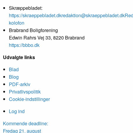
Skræppebladet:
https://skraeppebladet.dk
redaktion@skraeppebladet.dk
Red
kolofon
Brabrand Boligforening
Edwin Rahrs Vej 33, 8220 Brabrand
https://bbbo.dk
Udvalgte links
Blad
Blog
PDF-arkiv
Privatlivspolitik
Cookie-indstillinger
Log ind
Kommende deadline:
Fredag 21. august