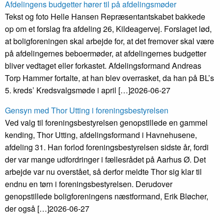
Afdelingens budgetter hører til på afdelingsmøder
Tekst og foto Helle Hansen Repræsentantskabet bakkede
op om et forslag fra afdeling 26, Kildeagervej. Forslaget lød,
at boligforeningen skal arbejde for, at det fremover skal være
på afdelingernes beboermøder, at afdelingernes budgetter
bliver vedtaget eller forkastet. Afdelingsformand Andreas
Torp Hammer fortalte, at han blev overrasket, da han på BL’s
5. kreds’ Kredsvalgsmøde i april […]
2026-06-27
Gensyn med Thor Utting i foreningsbestyrelsen
Ved valg til foreningsbestyrelsen genopstillede en gammel
kending, Thor Utting, afdelingsformand i Havnehusene,
afdeling 31. Han forlod foreningsbestyrelsen sidste år, fordi
der var mange udfordringer i fællesrådet på Aarhus Ø. Det
arbejde var nu overstået, så derfor meldte Thor sig klar til
endnu en tørn i foreningsbestyrelsen. Derudover
genopstillede boligforeningens næstformand, Erik Bløcher,
der også […]
2026-06-27