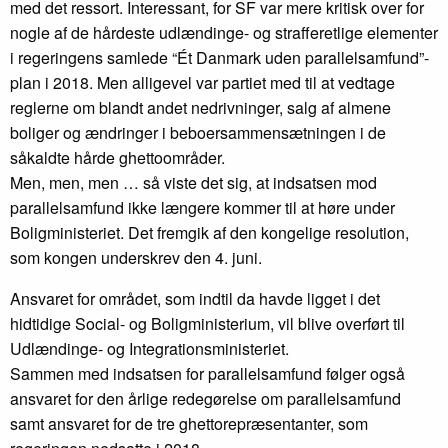
med det ressort. Interessant, for SF var mere kritisk over for
nogle af de hårdeste udlændinge- og strafferetlige elementer
i regeringens samlede “Ét Danmark uden parallelsamfund”-
plan i 2018. Men alligevel var partiet med til at vedtage
reglerne om blandt andet nedrivninger, salg af almene
boliger og ændringer i beboersammensætningen i de
såkaldte hårde ghettoområder.
Men, men, men … så viste det sig, at indsatsen mod
parallelsamfund ikke længere kommer til at høre under
Boligministeriet. Det fremgik af den kongelige resolution,
som kongen underskrev den 4. juni.
Ansvaret for området, som indtil da havde ligget i det
hidtidige Social- og Boligministerium, vil blive overført til
Udlændinge- og Integrationsministeriet.
Sammen med indsatsen for parallelsamfund følger også
ansvaret for den årlige redegørelse om parallelsamfund
samt ansvaret for de tre ghettorepræsentanter, som