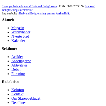
Skræppebladet udgives af Brabrand Boligforening
ISSN: 0906-267X. Se
Brabrand
Boligforenings hjemmeside
.
Søg om bolig i
Brabrand Boligforening gennem AarhusBolig
Aktuelt
Magasin
Webnyheder
Nyeste blad
Kalender
Sektioner
Artikler
Afdelingerne
Aktiviteter
Debat
Forening
Redaktion
Kolofon
Kontakt
Om Skræppe­bladet
Deadlines