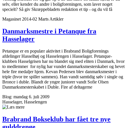
selv, eller kender du andre i boligforeningen, som laver noget
specielt? Så giv Skræppebladets redaktion et tip - og du vil få
Magasinet 2014-02 Marts
Artikler
Danmarksmestre i Petanque fra
Hasselager
Petanque er en populær aktivitet i Brabrand Boligforenings
afdelinger Hasselhøj og Hasselengen i Hasselager. Petanque-
klubben Hasselgrisen har nu blandet sig med eliten i Danmark, hvor
to medlemmer for nylig har vundet danmarksmesterskaber og hevet
hele fire medaljer hjem. Kevan Pedersen blev danmarksmester i
triple (hvor tre spiller sammen). Han vandt samtidig sølv i single og
Bronce i duble. Blandt de yngre juniorer vandt Sofie Olsen
Danmarksmesterskabet i Duble. Fire af deltagerne
Blog: mandag 6. juli 2009
Hasselager, Hasselengen
Brabrand Bokseklub har fået tre nye
gulddrenge