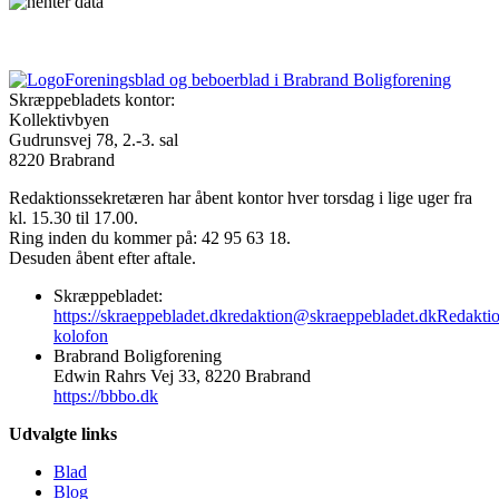
Foreningsblad og beboerblad i Brabrand Boligforening
Skræppebladets kontor:
Kollektivbyen
Gudrunsvej 78, 2.-3. sal
8220 Brabrand
Redaktionssekretæren har åbent kontor hver torsdag i lige uger fra
kl. 15.30 til 17.00.
Ring inden du kommer på: 42 95 63 18.
Desuden åbent efter aftale.
Skræppebladet:
https://skraeppebladet.dk
redaktion@skraeppebladet.dk
Redakti
kolofon
Brabrand Boligforening
Edwin Rahrs Vej 33, 8220 Brabrand
https://bbbo.dk
Udvalgte links
Blad
Blog