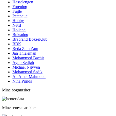
Hasselengen
Forening
Fugle
Petanque
Hobby
Nørd
Holland
Boksning
Brabrand BokseKlub
BBK
Reda Zam Zam
Jan Thieleman
Mohammed Bachir
Ayup Sedigh
Michael Ngyyen
Mohammed Sadik
Ali Amer Mahmoud
Nina Prinds
Mine bogmærker
Mine seneste artikler