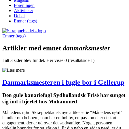
Magasin
Foreningen
Aktiviteter
Debat
Emner (tags)
Emner (tags)
Artikler med emnet
danmarksmester
I alt 3 sider blev fundet. Her vises 0 (resultatside 1)
Danmarksmesteren i fugle bor i Gellerup
Den gule kanariefugl Sydhollandsk Frisé har sunget
sig ind i hjertet hos Mohammed
Månedens nørd Skræppebladets nye artikelserie "Månedens nørd"
handler om beboere, som har en hobby, en passion eller et stort
engagement, der er ud over det sædvanlige. Noget, personen
virkelig brænder for og går op i. Er din nabo en sådan nørd, er du