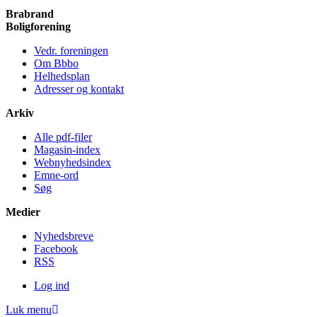
Brabrand
Bolig­forening
Vedr. foreningen
Om Bbbo
Helheds­plan
Adresser og kontakt
Arkiv
Alle pdf-filer
Magasin-index
Webnyhedsindex
Emne-ord
Søg
Medier
Nyheds­breve
Facebook
RSS
Log ind
Luk menu