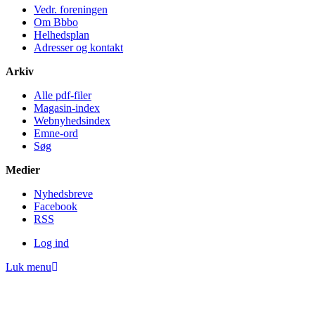
Vedr. foreningen
Om Bbbo
Helheds­plan
Adresser og kontakt
Arkiv
Alle pdf-filer
Magasin-index
Webnyhedsindex
Emne-ord
Søg
Medier
Nyheds­breve
Facebook
RSS
Log ind
Luk menu