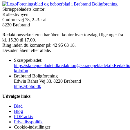
Foreningsblad og beboerblad i Brabrand Boligforening
Skræppebladets kontor:
Kollektivbyen
Gudrunsvej 78, 2.-3. sal
8220 Brabrand
Redaktionssekretæren har åbent kontor hver torsdag i lige uger fra
kl. 15.30 til 17.00.
Ring inden du kommer på: 42 95 63 18.
Desuden åbent efter aftale.
Skræppebladet:
https://skraeppebladet.dk
redaktion@skraeppebladet.dk
Redakti
kolofon
Brabrand Boligforening
Edwin Rahrs Vej 33, 8220 Brabrand
https://bbbo.dk
Udvalgte links
Blad
Blog
PDF-arkiv
Privatlivspolitik
Cookie-indstillinger