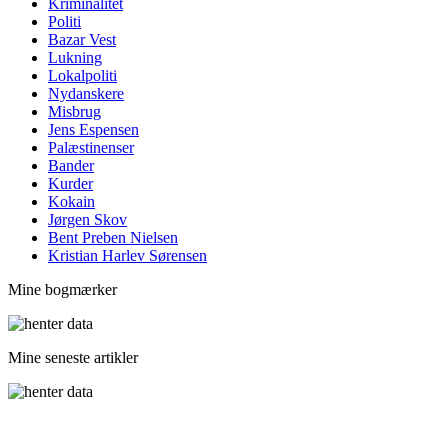
Kriminalitet
Politi
Bazar Vest
Lukning
Lokalpoliti
Nydanskere
Misbrug
Jens Espensen
Palæstinenser
Bander
Kurder
Kokain
Jørgen Skov
Bent Preben Nielsen
Kristian Harlev Sørensen
Mine bogmærker
Mine seneste artikler