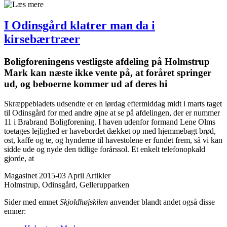
I Odinsgård klatrer man da i
kirsebærtræer
Bolig­foreningens vestligste afdeling på Holmstrup
Mark kan næste ikke vente på, at foråret springer
ud, og beboerne kommer ud af deres hi
Skræppebladets udsendte er en lørdag eftermiddag midt i marts taget
til Odinsgård for med andre øjne at se på afdelingen, der er nummer
11 i Brabrand Boligforening. I haven udenfor formand Lene Olms
toetages lejlighed er havebordet dækket op med hjemmebagt brød,
ost, kaffe og te, og hynderne til havestolene er fundet frem, så vi kan
sidde ude og nyde den tidlige forårssol. Et enkelt telefonopkald
gjorde, at
Magasinet 2015-03 April
Artikler
Holmstrup, Odinsgård, Gellerupparken
Sider med emnet
Skjoldhøjskilen
anvender blandt andet også disse
emner: