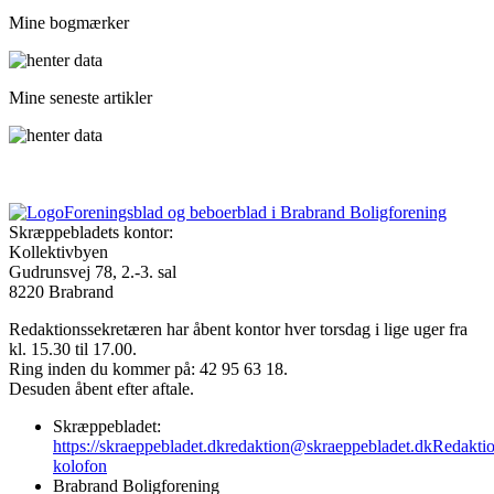
Mine bogmærker
Mine seneste artikler
Foreningsblad og beboerblad i Brabrand Boligforening
Skræppebladets kontor:
Kollektivbyen
Gudrunsvej 78, 2.-3. sal
8220 Brabrand
Redaktionssekretæren har åbent kontor hver torsdag i lige uger fra
kl. 15.30 til 17.00.
Ring inden du kommer på: 42 95 63 18.
Desuden åbent efter aftale.
Skræppebladet:
https://skraeppebladet.dk
redaktion@skraeppebladet.dk
Redakti
kolofon
Brabrand Boligforening