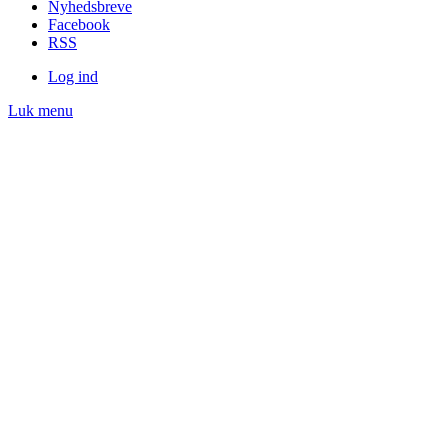
Nyheds­breve
Facebook
RSS
Log ind
Luk menu