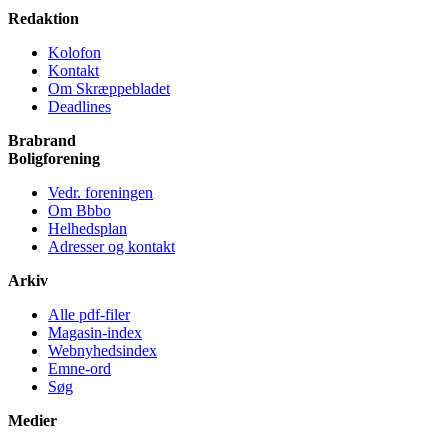
Redaktion
Kolofon
Kontakt
Om Skræppe­bladet
Deadlines
Brabrand
Bolig­forening
Vedr. foreningen
Om Bbbo
Helheds­plan
Adresser og kontakt
Arkiv
Alle pdf-filer
Magasin-index
Webnyhedsindex
Emne-ord
Søg
Medier