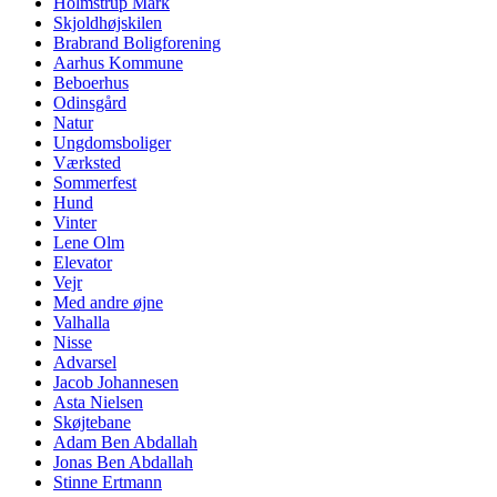
Holmstrup Mark
Skjoldhøjskilen
Brabrand Bolig­forening
Aarhus Kommune
Beboerhus
Odinsgård
Natur
Ungdomsboliger
Værksted
Sommerfest
Hund
Vinter
Lene Olm
Elevator
Vejr
Med andre øjne
Valhalla
Nisse
Advarsel
Jacob Johannesen
Asta Nielsen
Skøjtebane
Adam Ben Abdallah
Jonas Ben Abdallah
Stinne Ertmann