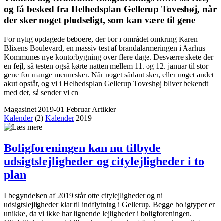
og få besked fra Helheds­plan Gellerup Toveshøj, når
der sker noget pludseligt, som kan være til gene
For nylig opdagede beboere, der bor i området omkring Karen
Blixens Boulevard, en massiv test af brandalarmeringen i Aarhus
Kommunes nye kontorbygning over flere dage. Desværre skete der
en fejl, så testen også kørte natten mellem 11. og 12. januar til stor
gene for mange mennesker. Når noget sådant sker, eller noget andet
akut opstår, og vi i Helhedsplan Gellerup Toveshøj bliver bekendt
med det, så sender vi en
Magasinet 2019-01 Februar
Artikler
Kalender
(2)
Kalender
2019
Bolig­foreningen kan nu tilbyde
udsigtslejligheder og citylejligheder i to
plan
I begyndelsen af 2019 står otte citylejligheder og ni
udsigtslejligheder klar til indflytning i Gellerup. Begge boligtyper er
unikke, da vi ikke har lignende lejligheder i boligforeningen.