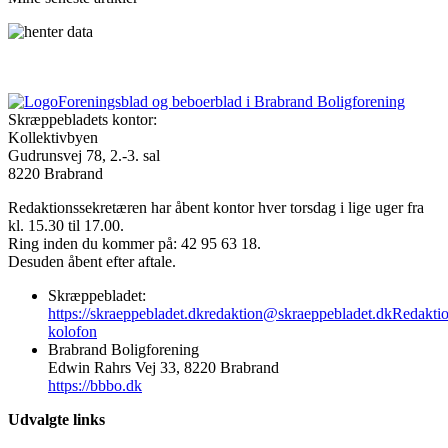
Foreningsblad og beboerblad i Brabrand Boligforening
Skræppebladets kontor:
Kollektivbyen
Gudrunsvej 78, 2.-3. sal
8220 Brabrand
Redaktionssekretæren har åbent kontor hver torsdag i lige uger fra
kl. 15.30 til 17.00.
Ring inden du kommer på: 42 95 63 18.
Desuden åbent efter aftale.
Skræppebladet:
https://skraeppebladet.dk
redaktion@skraeppebladet.dk
Redakti
kolofon
Brabrand Boligforening
Edwin Rahrs Vej 33, 8220 Brabrand
https://bbbo.dk
Udvalgte links