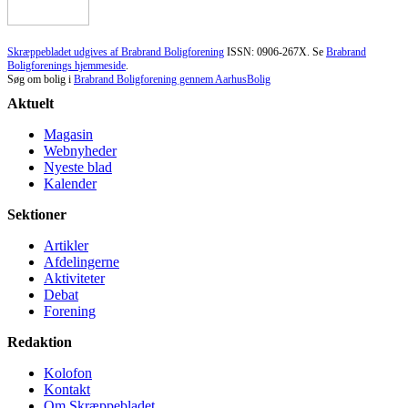
Skræppebladet udgives af Brabrand Boligforening
ISSN: 0906-267X. Se
Brabrand
Boligforenings hjemmeside
.
Søg om bolig i
Brabrand Boligforening gennem AarhusBolig
Aktuelt
Magasin
Webnyheder
Nyeste blad
Kalender
Sektioner
Artikler
Afdelingerne
Aktiviteter
Debat
Forening
Redaktion
Kolofon
Kontakt
Om Skræppe­bladet