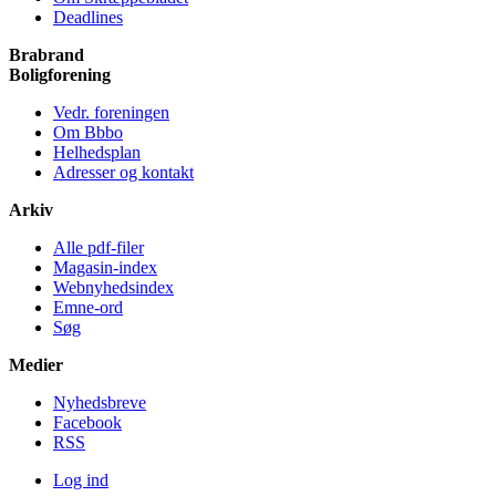
Deadlines
Brabrand
Bolig­forening
Vedr. foreningen
Om Bbbo
Helheds­plan
Adresser og kontakt
Arkiv
Alle pdf-filer
Magasin-index
Webnyhedsindex
Emne-ord
Søg
Medier
Nyheds­breve
Facebook
RSS
Log ind