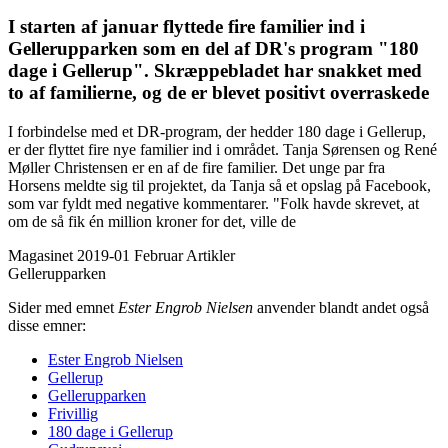
I starten af januar flyttede fire familier ind i
Gellerup­parken som en del af DR's program "180
dage i Gellerup". Skræppe­bladet har snakket med
to af familierne, og de er blevet positivt overraskede
I forbindelse med et DR-program, der hedder 180 dage i Gellerup,
er der flyttet fire nye familier ind i området. Tanja Sørensen og René
Møller Christensen er en af de fire familier. Det unge par fra
Horsens meldte sig til projektet, da Tanja så et opslag på Facebook,
som var fyldt med negative kommentarer. "Folk havde skrevet, at
om de så fik én million kroner for det, ville de
Magasinet 2019-01 Februar
Artikler
Gellerupparken
Sider med emnet
Ester Engrob Nielsen
anvender blandt andet også
disse emner:
Ester Engrob Nielsen
Gellerup
Gellerup­parken
Frivillig
180 dage i Gellerup