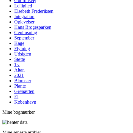
Gudrunsvej
Lejlighed
Elsebeth Frederiksen
Integration
Oplevelser
Hans Brogesparken
Genhusning
September
Kage
Flytning
Udsigten
Støtte
Tv
Altan
2021
Blomster
Plante
Grønærten
El
København
Mine bogmærker
Mine seneste artikler