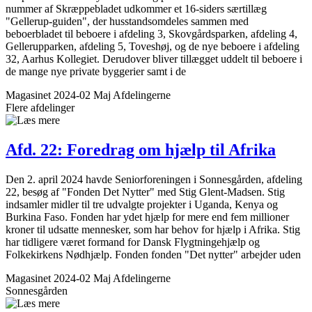
nummer af Skræppebladet udkommer et 16-siders særtillæg
"Gellerup-guiden", der husstandsomdeles sammen med
beboerbladet til beboere i afdeling 3, Skovgårdsparken, afdeling 4,
Gellerupparken, afdeling 5, Toveshøj, og de nye beboere i afdeling
32, Aarhus Kollegiet. Derudover bliver tillægget uddelt til beboere i
de mange nye private byggerier samt i de
Magasinet 2024-02 Maj
Afdelingerne
Flere afdelinger
Afd. 22: Foredrag om hjælp til Afrika
Den 2. april 2024 havde Seniorforeningen i Sonnesgården, afdeling
22, besøg af "Fonden Det Nytter" med Stig Glent-Madsen. Stig
indsamler midler til tre udvalgte projekter i Uganda, Kenya og
Burkina Faso. Fonden har ydet hjælp for mere end fem millioner
kroner til udsatte mennesker, som har behov for hjælp i Afrika. Stig
har tidligere været formand for Dansk Flygtningehjælp og
Folkekirkens Nødhjælp. Fonden fonden "Det nytter" arbejder uden
Magasinet 2024-02 Maj
Afdelingerne
Sonnesgården