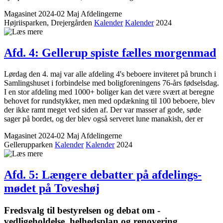
Magasinet 2024-02 Maj
Afdelingerne
Højriisparken, Drejergården
Kalender
Kalender
2024
Afd. 4: Gellerup spiste fælles morgenmad
Lørdag den 4. maj var alle afdeling 4's beboere inviteret på brunch i
Samlingshuset i forbindelse med boligforeningens 76-års fødselsdag.
I en stor afdeling med 1000+ boliger kan det være svært at beregne
behovet for rundstykker, men med opdækning til 100 beboere, blev
der ikke ramt meget ved siden af. Der var masser af gode, søde
sager på bordet, og der blev også serveret lune manakish, der er
Magasinet 2024-02 Maj
Afdelingerne
Gellerupparken
Kalender
Kalender
2024
Afd. 5: Længere debatter på ­afdelings­
mødet på Toveshøj
Fredsvalg til bestyrelsen og debat om ­
vedligeholdelse, helheds­plan og renove­ring