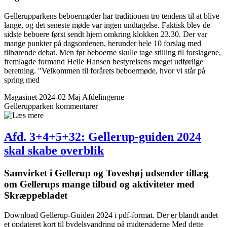
Gellerupparkens beboermøder har traditionen tro tendens til at blive
lange, og det seneste møde var ingen undtagelse. Faktisk blev de
sidste beboere først sendt hjem omkring klokken 23.30. Der var
mange punkter på dagsordenen, herunder hele 10 forslag med
tilhørende debat. Men før beboerne skulle tage stilling til forslagene,
fremlagde formand Helle Hansen bestyrelsens meget udførlige
beretning. "Velkommen til forårets beboermøde, hvor vi står på
spring med
Magasinet 2024-02 Maj
Afdelingerne
Gellerupparken
kommentarer
Afd. 3+4+5+32: Gellerup-guiden 2024
skal skabe overblik
Samvirket i Gellerup og Toveshøj udsender tillæg
om Gellerups mange tilbud og aktiviteter med
Skræppe­bladet
Download Gellerup-Guiden 2024 i pdf-format. Der er blandt andet
et opdateret kort til bydelsvandring på midtersiderne Med dette