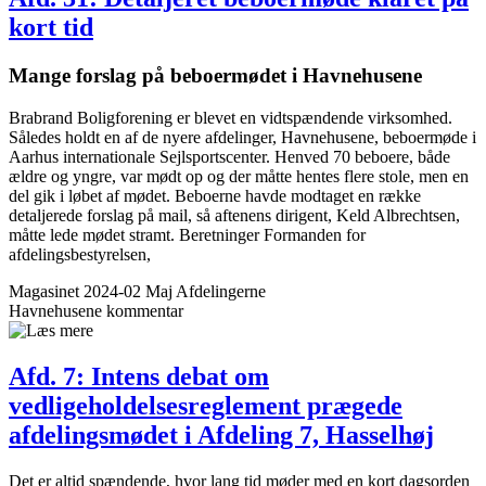
kort tid
Mange forslag på beboer­mødet i Havne­husene
Brabrand Boligforening er blevet en vidtspændende virksomhed.
Således holdt en af de nyere afdelinger, Havnehusene, beboermøde i
Aarhus internationale Sejlsportscenter. Henved 70 beboere, både
ældre og yngre, var mødt op og der måtte hentes flere stole, men en
del gik i løbet af mødet. Beboerne havde modtaget en række
detaljerede forslag på mail, så aftenens dirigent, Keld Albrechtsen,
måtte lede mødet stramt. Beretninger Formanden for
afdelingsbestyrelsen,
Magasinet 2024-02 Maj
Afdelingerne
Havnehusene
kommentar
Afd. 7: Intens debat om
vedligeholdelsesreglement ­prægede
afdelings­mødet i Afdeling 7, Hasselhøj
Det er altid spændende, hvor lang tid møder med en kort dagsorden