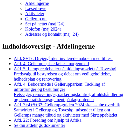
Afdelingerne
Læserbreve
Aktiviteter
Gellerup.nu
Set på nettet (maj '24)
Kolofon (maj 2024)
Adresser og kontakt (maj '24)
Indholdsoversigt - Afdelingerne
Afd. 8+17: Drejer­gården inviterede naboen med til fest
Afd. 4: Gellerup spiste fælles morgenmad
Afd. 5: Længere debatter på ­afdelings­mødet på Toveshøj
Fredsvalg til bestyrelsen og debat om ­vedligeholdelse,
helheds­plan og renove­ring
Afd. 4: Beboer­møde i Gellerup­parken: Tackling af
udfordringer og beslutninger
Retssager, renove­ringer, parkeringskontrol, affaldshåndtering
og demokratisk engagement på dagsordenen
Afd. 3+4+5+32: Gellerup-guiden 2024 skal skabe overblik
Samvirket i Gellerup og Toveshøj udsender tillæg om
Gellerups mange tilbud og aktiviteter med Skræppe­bladet
Afd. 22: Foredrag om hjælp til Afrika
Se din afdelings dokumenter