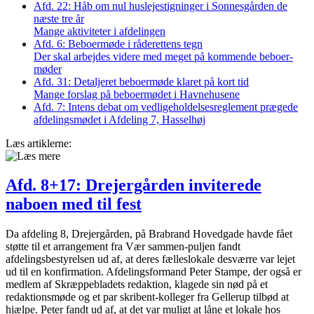
Afd. 22: Håb om nul husleje­stigninger i ­Sonnes­gården de
næste tre år
Mange aktiviteter i afdelingen
Afd. 6: Beboer­møde i råderettens tegn
Der skal arbejdes videre med meget på kommende beboer­
møder
Afd. 31: Detaljeret beboer­møde klaret på kort tid
Mange forslag på beboer­mødet i Havne­husene
Afd. 7: Intens debat om vedligeholdelsesreglement ­prægede
afdelings­mødet i Afdeling 7, Hasselhøj
Læs artiklerne:
Afd. 8+17: Drejer­gården inviterede
naboen med til fest
Da afdeling 8, Drejergården, på Brabrand Hovedgade havde fået
støtte til et arrangement fra Vær sammen-puljen fandt
afdelingsbestyrelsen ud af, at deres fælleslokale desværre var lejet
ud til en konfirmation. Afdelingsformand Peter Stampe, der også er
medlem af Skræppebladets redaktion, klagede sin nød på et
redaktionsmøde og et par skribent-kolleger fra Gellerup tilbød at
hjælpe. Peter fandt ud af, at det var muligt at låne et lokale hos