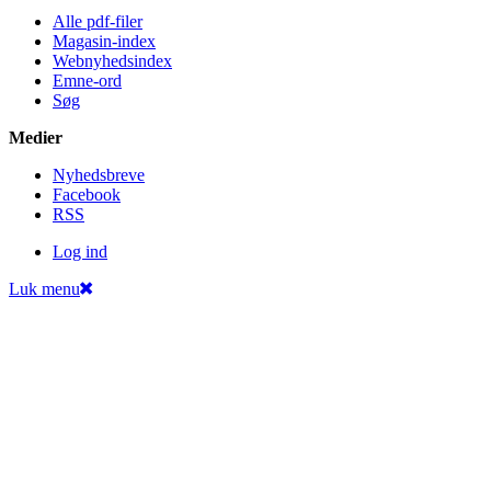
Alle pdf-filer
Magasin-index
Webnyhedsindex
Emne-ord
Søg
Medier
Nyheds­breve
Facebook
RSS
Log ind
Luk menu