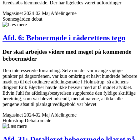
Kredsløbs hjemmeside. Der har ligeledes været udfordringer
Magasinet 2024-02 Maj
Afdelingerne
Sonnesgården
debat
Afd. 6: Beboer­møde i råderettens tegn
Der skal arbejdes videre med meget på kommende
beboer­møder
Den interesserede forsamling. Selv om der var mange vigtige
punkter på dagsordenen, var kun omkring et halvt hundrede beboere
mødt op til det ordinære afdelingsmøde i Holmstrup, så aftenens
dirigent Erik Bløcher havde ikke besvær med at få mødet afviklet.
Edvin Juhl fra afdelingsbestyrelsen supplerede den fyldige skriftlige
beretning, som var blevet udsendt, med at nævne, at ikke alle
pengene afsat til planlagt vedligehold var blevet
Magasinet 2024-02 Maj
Afdelingerne
Holmstrup
Debat-omtale
Afd. 31: Detaljeret beboer­møde klaret på