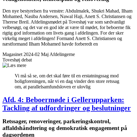
Den nye bestyrelsen fra venstre: Abdulmalek, Shukri Mahad, Ilham
Mohamed, Nasiba Andersen, Nawal Haji, Anett S. Christiansen og
Therese Breil. Afdelingsmødet på Toveshøj var som sædvanligt
velbesøgt, og det var en god ide at være til mødet, for beboerne fik
rigtig god information om livets gang i afdelingen. For der sker
virkelig meget i afdelingen! Formand Anett S. Christiansen og
næstformand Ilham Mohamed havde forberedt en
Magasinet 2024-02 Maj
Afdelingerne
Toveshøj
debat
Vi må så se, om det skal føre til en erstatningssag mod
bolig­foreningen, når vi en dag vinder den store retssag
om, at parallelsamfundsloven er ulovlig
Afd. 4: Beboer­møde i Gellerup­parken:
Tackling af udfordringer og beslutninger
Retssager, renove­ringer, parkeringskontrol,
affaldshåndtering og demokratisk engagement på
dagsordenen