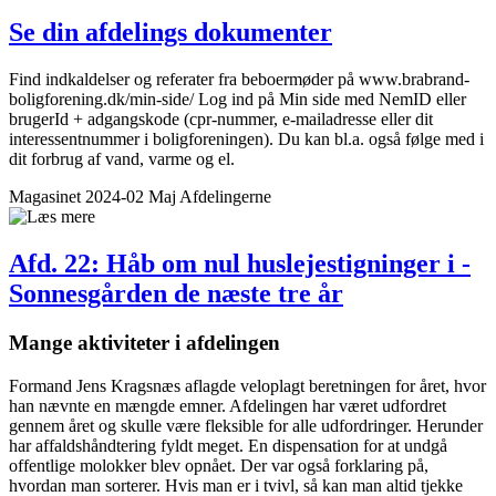
Se din afdelings dokumenter
Find indkaldelser og referater fra beboermøder på www.brabrand-
boligforening.dk/min-side/ Log ind på Min side med NemID eller
brugerId + adgangskode (cpr-nummer, e-mailadresse eller dit
interessentnummer i boligforeningen). Du kan bl.a. også følge med i
dit forbrug af vand, varme og el.
Magasinet 2024-02 Maj
Afdelingerne
Afd. 22: Håb om nul husleje­stigninger i ­
Sonnes­gården de næste tre år
Mange aktiviteter i afdelingen
Formand Jens Kragsnæs aflagde veloplagt beretningen for året, hvor
han nævnte en mængde emner. Afdelingen har været udfordret
gennem året og skulle være fleksible for alle udfordringer. Herunder
har affaldshåndtering fyldt meget. En dispensation for at undgå
offentlige molokker blev opnået. Der var også forklaring på,
hvordan man sorterer. Hvis man er i tvivl, så kan man altid tjekke