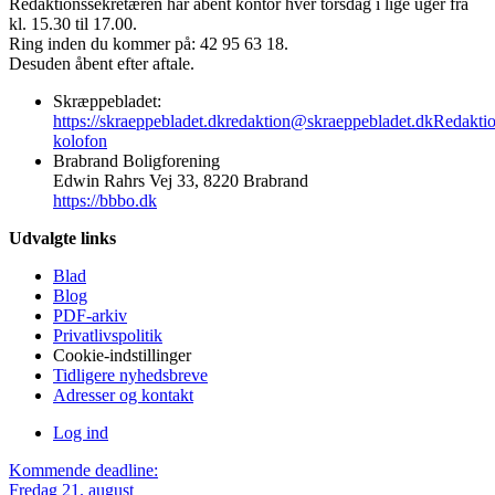
Redaktionssekretæren har åbent kontor hver torsdag i lige uger fra
kl. 15.30 til 17.00.
Ring inden du kommer på: 42 95 63 18.
Desuden åbent efter aftale.
Skræppebladet:
https://skraeppebladet.dk
redaktion@skraeppebladet.dk
Redakti
kolofon
Brabrand Boligforening
Edwin Rahrs Vej 33, 8220 Brabrand
https://bbbo.dk
Udvalgte links
Blad
Blog
PDF-arkiv
Privatlivspolitik
Cookie-indstillinger
Tidligere nyhedsbreve
Adresser og kontakt
Log ind
Kommende deadline:
Fredag 21. august