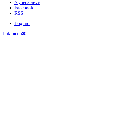
Nyheds­breve
Facebook
RSS
Log ind
Luk menu