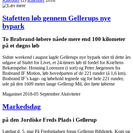
Kalender
(2)
Kalender
2018
Stafetten løb gennem Gellerups nye
bypark
To Brabrand-løbere nåede mere end 100 kilometer
på et døgns løb
Sidste weekend i august lagde Gellerups nye bypark stier til dette års
udgave af Stafet for Livet, et 24-timers løb til fordel for Kræftens
Bekæmpelse. Henning Lorenzen (i sort) og Peter Jørgensen fra
Brabrand IF Motion, løb hovedparten af de 221 runder (á 1,6 km).
Brabrand IF´s kage- og løbehold tegnede sig for hele 221 runder,
ude på den 1609 meter lange Gellerup Mil, der førte løberne
Magasinet 2018-05 September
Aktiviteter
Markedsdag
på den Jordiske Freds Plads i Gellerup
Lørdag d. 5. maj På Fredspladsen foran Gellerup Bibliotek. Kom og