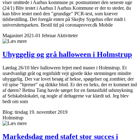
viser smittede i Aarhus kommune pr. postnummer den seneste uge
(24/1) Bliv testet i Aarhus I Aarhus Kommune er der to steder, du
kan blive testet med den "grundige" PCR-test, som kræver
tidsbestilling. Det foregår enten på Skejby Sygehus eller midt i
universitetsparken. Bestil tid på coronaprover.dk Mobile
Magasinet 2021-01 februar
Aktiviteter
Uhyggelig og grå halloween i Holmstrup
Lørdag 26/10 blev halloween fejret med maner i Holmstrup. Et
usædvanligt gråt og regnfuldt vejr gjorde ikke stemningen mindre
uhyggelig. Der var lovet besøg af hekse, spøgelser og zombier, der
vil spise "hjerner" og drikke blod. Er det en heks, der er kommet ind
af døren? Betina Tang havde sørget for en fantasifuld udsmykning
af Selskabslokalet, og nogle af deltagerne var klædt ud. Jeg blev
bedt om som
Blog: tirsdag 19. november 2019
Holmstrup
Markedsdag med stafet stor succes i