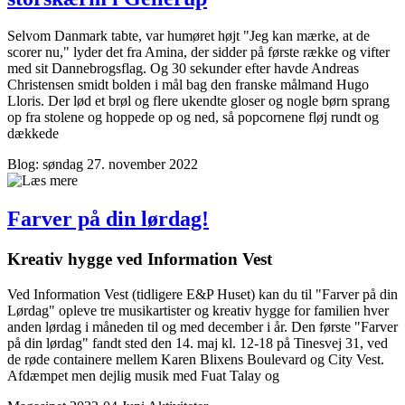
Selvom Danmark tabte, var humøret højt "Jeg kan mærke, at de
scorer nu," lyder det fra Amina, der sidder på første række og vifter
med sit Dannebrogsflag. Og 30 sekunder efter havde Andreas
Christensen smidt bolden i mål bag den franske målmand Hugo
Lloris. Der lød et brøl og flere ukendte gloser og nogle børn sprang
op fra stolene og hoppede op og ned, så popcornene fløj rundt og
dækkede
Blog: søndag 27. november 2022
Farver på din lørdag!
Kreativ hygge ved Information Vest
Ved Information Vest (tidligere E&P Huset) kan du til "Farver på din
Lørdag" opleve tre musikartister og kreativ hygge for familien hver
anden lørdag i måneden til og med december i år. Den første "Farver
på din lørdag" fandt sted den 14. maj kl. 12-18 på Tinesvej 31, ved
de røde containere mellem Karen Blixens Boulevard og City Vest.
Afdæmpet men dejlig musik med Fuat Talay og