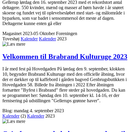
Gellerup lørdag den 16. september 2023 med et rekordstort antal
deltagere. 550 kvinder, mænd og masser af børn havde i år snøret
skoene og fundet vej til oplevelsesløbet med start- og målområde i
byparken, som var badet i sensommersol det meste af dagen.
Deltagerne kunne enten gå eller
Magasinet 2023-05 Oktober
Foreningen
Toveshøj
Kalender
Kalender
2023
Velkommen til Brabrand Kulturuge 2023
I år med fest på Hovedgaden På lørdag den 9. september, klokken
10, begynder Brabrand Kulturuge med den officielle åbning, hvor
der er dækker op til kaffebord i gården bagved Genbrugsbutikken i
Hovedgaden 58. Billede fra åbningen i 2022 Efter åbningen
fortsætter "Byfest i Brabrand" flere steder på hovedgaden. Du kan
se programmet her: Søndag den 10. september kl. 14-16, er der
fernisering på udstillingen "Gellerups grønne haver".
Blog: mandag 4. september 2023
Kalender
(2)
Kalender
2023