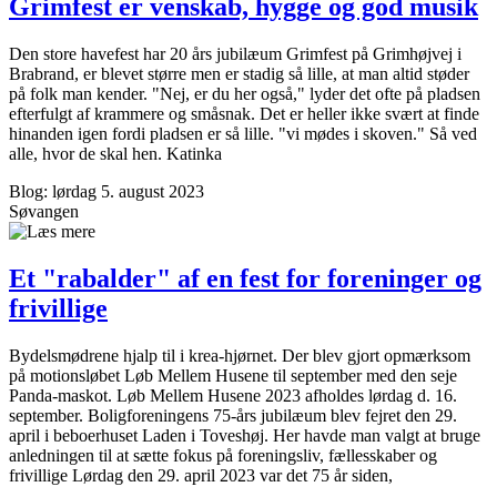
Grimfest er venskab, hygge og god musik
Den store havefest har 20 års jubilæum Grimfest på Grimhøjvej i
Brabrand, er blevet større men er stadig så lille, at man altid støder
på folk man kender. "Nej, er du her også," lyder det ofte på pladsen
efterfulgt af krammere og småsnak. Det er heller ikke svært at finde
hinanden igen fordi pladsen er så lille. "vi mødes i skoven." Så ved
alle, hvor de skal hen. Katinka
Blog: lørdag 5. august 2023
Søvangen
Et "rabalder" af en fest for foreninger og
frivillige
Bydelsmødrene hjalp til i krea-hjørnet. Der blev gjort opmærksom
på motionsløbet Løb Mellem Husene til september med den seje
Panda-maskot. Løb Mellem Husene 2023 afholdes lørdag d. 16.
september. Boligforeningens 75-års jubilæum blev fejret den 29.
april i beboerhuset Laden i Toveshøj. Her havde man valgt at bruge
anledningen til at sætte fokus på foreningsliv, fællesskaber og
frivillige Lørdag den 29. april 2023 var det 75 år siden,