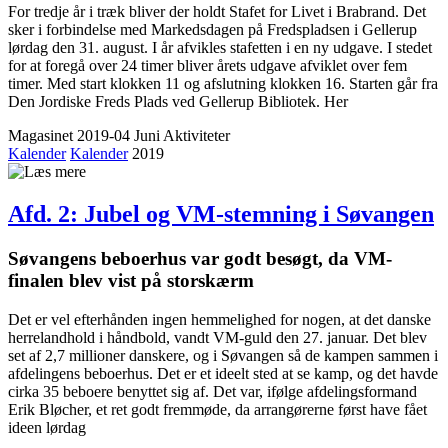
For tredje år i træk bliver der holdt Stafet for Livet i Brabrand. Det
sker i forbindelse med Markedsdagen på Fredspladsen i Gellerup
lørdag den 31. august. I år afvikles stafetten i en ny udgave. I stedet
for at foregå over 24 timer bliver årets udgave afviklet over fem
timer. Med start klokken 11 og afslutning klokken 16. Starten går fra
Den Jordiske Freds Plads ved Gellerup Bibliotek. Her
Magasinet 2019-04 Juni
Aktiviteter
Kalender
Kalender
2019
Afd. 2: Jubel og VM-stemning i Søvangen
Søvangens beboerhus var godt besøgt, da VM-
finalen blev vist på storskærm
Det er vel efterhånden ingen hemmelighed for nogen, at det danske
herrelandhold i håndbold, vandt VM-guld den 27. januar. Det blev
set af 2,7 millioner danskere, og i Søvangen så de kampen sammen i
afdelingens beboerhus. Det er et ideelt sted at se kamp, og det havde
cirka 35 beboere benyttet sig af. Det var, ifølge afdelingsformand
Erik Bløcher, et ret godt fremmøde, da arrangørerne først have fået
ideen lørdag