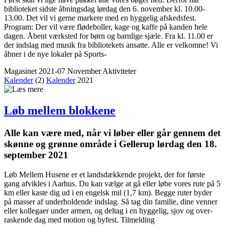
biblioteket sidste åbningsdag lørdag den 6. november kl. 10.00-
13.00. Det vil vi gerne markere med en hyggelig afskedsfest.
Program: Der vil være flødeboller, kage og kaffe på kanden hele
dagen. Åbent værksted for børn og barnlige sjæle. Fra kl. 11.00 er
der indslag med musik fra bibliotekets ansatte. Alle er velkomne! Vi
åbner i de nye lokaler på Sports-
Magasinet 2021-07 November
Aktiviteter
Kalender
(2)
Kalender
2021
Løb mellem blokkene
Alle kan være med, når vi løber eller går gennem det
skønne og grønne område i Gellerup lørdag den 18.
september 2021
Løb Mellem Husene er et landsdækkende projekt, der for første
gang afvikles i Aarhus. Du kan vælge at gå eller løbe vores rute på 5
km eller kaste dig ud i en engelsk mil (1,7 km). Begge ruter byder
på masser af underholdende indslag. Så tag din familie, dine venner
eller kollegaer under armen, og deltag i en hyggelig, sjov og over­
raskende dag med motion og byfest. Tilmelding