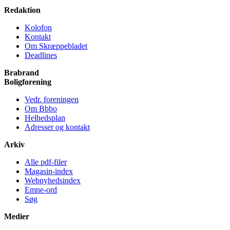
Redaktion
Kolofon
Kontakt
Om Skræppe­bladet
Deadlines
Brabrand
Bolig­forening
Vedr. foreningen
Om Bbbo
Helheds­plan
Adresser og kontakt
Arkiv
Alle pdf-filer
Magasin-index
Webnyhedsindex
Emne-ord
Søg
Medier