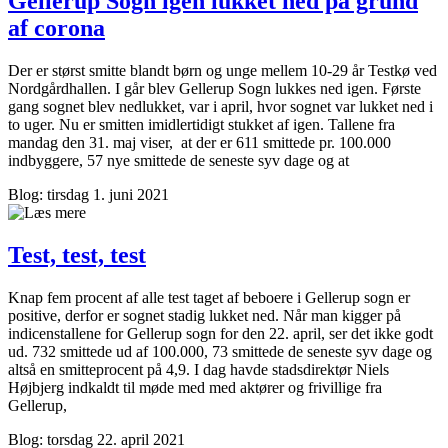
Gellerup Sogn igen lukket ned på grund
af corona
Der er størst smitte blandt børn og unge mellem 10-29 år Testkø ved
Nordgårdhallen. I går blev Gellerup Sogn lukkes ned igen. Første
gang sognet blev nedlukket, var i april, hvor sognet var lukket ned i
to uger. Nu er smitten imidlertidigt stukket af igen. Tallene fra
mandag den 31. maj viser, at der er 611 smittede pr. 100.000
indbyggere, 57 nye smittede de seneste syv dage og at
Blog: tirsdag 1. juni 2021
Test, test, test
Knap fem procent af alle test taget af beboere i Gellerup sogn er
positive, derfor er sognet stadig lukket ned. Når man kigger på
indicenstallene for Gellerup sogn for den 22. april, ser det ikke godt
ud. 732 smittede ud af 100.000, 73 smittede de seneste syv dage og
altså en smitteprocent på 4,9. I dag havde stadsdirektør Niels
Højbjerg indkaldt til møde med med aktører og frivillige fra
Gellerup,
Blog: torsdag 22. april 2021