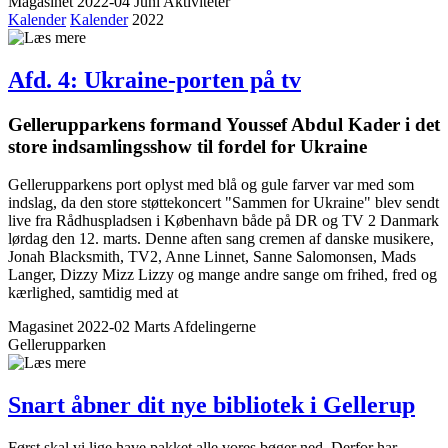
Magasinet 2022-04 Juni
Aktiviteter
Kalender
Kalender
2022
Afd. 4: Ukraine-porten på tv
Gellerup­parkens formand Youssef Abdul Kader i det
store indsamlingsshow til fordel for Ukraine
Gellerupparkens port oplyst med blå og gule farver var med som
indslag, da den store støttekoncert "Sammen for Ukraine" blev sendt
live fra Rådhuspladsen i København både på DR og TV 2 Danmark
lørdag den 12. marts. Denne aften sang cremen af danske musikere,
Jonah Blacksmith, TV2, Anne Linnet, Sanne Salomonsen, Mads
Langer, Dizzy Mizz Lizzy og mange andre sange om frihed, fred og
kærlighed, samtidig med at
Magasinet 2022-02 Marts
Afdelingerne
Gellerupparken
Snart åbner dit nye bibliotek i Gellerup
Først skal vi lige have pakket alle vores bøger ned. Derfor har