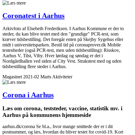
Coronatest i Aarhus
Arkivfoto af Elsebeth Frederiksen. I Aarhus Kommune er der to
steder, du kan blive testet med den "grundige" PCR-test, som
kræver tidsbestilling. Det foregår enten på Skejby Sygehus eller
midt i universitetsparken. Bestil tid på coronaprover.dk Mobile
testenheder (også PCR-test, men uden tidsbestilling): Risskov,
Aarhus V, Tilst, Viby. Hver lørdag og søndag er det i
Nordgårdhallen ved siden af City Vest. Strakstest med og uden
tidsbestilling flere steder i Aarhus.
Magasinet 2021-02 Marts
Aktiviteter
Corona i Aarhus
Læs om corona, teststeder, vaccine, statistik mv. i
Aarhus på kommunens hjemmeside
aarhus.dk/corona Se bl.a., hvor mange smittede der er i dit
postnummer, og læs, hvordan du bliver testet for covid-19. Kort