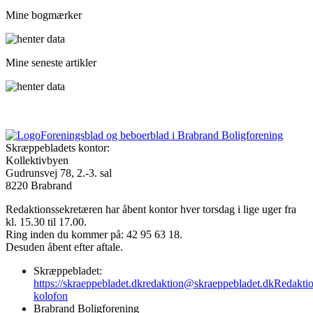
Mine bogmærker
Mine seneste artikler
Foreningsblad og beboerblad i Brabrand Boligforening
Skræppebladets kontor:
Kollektivbyen
Gudrunsvej 78, 2.-3. sal
8220 Brabrand
Redaktionssekretæren har åbent kontor hver torsdag i lige uger fra
kl. 15.30 til 17.00.
Ring inden du kommer på: 42 95 63 18.
Desuden åbent efter aftale.
Skræppebladet:
https://skraeppebladet.dk
redaktion@skraeppebladet.dk
Redakti
kolofon
Brabrand Boligforening