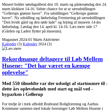
Museet holder søndagsåbent den 10. marts og påskesøndag den 24.
marts klokken 14-16. Sidste chance for at se særudstillingen
"Gellerups grønne haver". Fra udstillingen "Gellerups grønne
haver". Ny udstilling og fødselsdag Fernisering på særudstillingen
"Den hvide gård og den røde lade" og fejring af museets 14-års
fødselsdag. Lørdag den 14. april kl. 14-16. Læs mere side 17
(Gården og Laden flytter på museum).
Magasinet 2024-01 Marts
Aktiviteter
Kalender
(3)
Kalender
2024
(3)
Rekordmange deltagere til Løb Mellem
Husene: "Det har været en kæmpe
oplevelse"
Med 550 ­tilmeldte var der udsolgt af startnumre til ­
dette års ­oplevelsesløb med start og mål ved ­
byparken i Gellerup
For tredje år i træk afholdt Brabrand Boligforening og Aarhus
Kommune sammen med lokale foreninger Løb Mellem Husene i