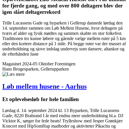
for fjerde gang, og med over 800 deltagere blev der
igen slået deltagerrekord
Trille Lucassens Gade og byparken i Gellerup dannede lørdag den
14. september rammen om Løb Mellem Husene, hvor deltagere på
tværs af alder og fysik mødtes og sammen skabte en stor folkefest.
Traditionen tro kunne løbere og gående vælge mellem ruter på 5 km
eller den kortere distance på 1 mile. På begge ruter var der masser af
underholdning og sjove indslag undervejs som dansere, altankor og
de efterhånden faste
Magasinet 2024-05 Oktober
Foreningen
Hans Brogesparken, Gellerupparken
Løb mellem husene - Aarhus
Et oplevelsesløb for hele familien
Lørdag d. 14. september 2024 kl. 13 Byparken, Trille Lucassens
Gade, 8220 Brabrand I år med endnu mere underholdning bl.a. DJ
Vicktor K, sørger for fede beats! Trylleshow med Jesper Grønkjær
Koncert med HipSomHap madboder og aktiviteter Pikachu og