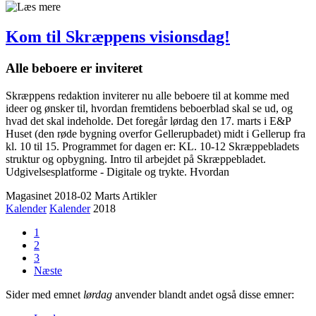
Kom til Skræppens visionsdag!
Alle beboere er inviteret
Skræppens redaktion inviterer nu alle beboere til at komme med
ideer og ønsker til, hvordan fremtidens beboerblad skal se ud, og
hvad det skal indeholde. Det foregår lørdag den 17. marts i E&P
Huset (den røde bygning overfor Gellerupbadet) midt i Gellerup fra
kl. 10 til 15. Programmet for dagen er: KL. 10-12 Skræppebladets
struktur og opbygning. Intro til arbejdet på Skræppebladet.
Udgivelsesplatforme - Digitale og trykte. Hvordan
Magasinet 2018-02 Marts
Artikler
Kalender
Kalender
2018
1
2
3
Næste
Sider med emnet
lørdag
anvender blandt andet også disse emner: