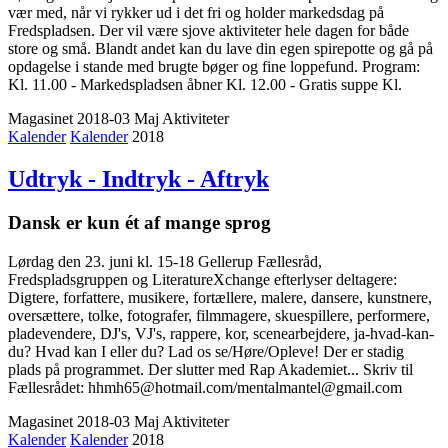
vær med, når vi rykker ud i det fri og holder markedsdag på
Fredspladsen. Der vil være sjove aktiviteter hele dagen for både
store og små. Blandt andet kan du lave din egen spirepotte og gå på
opdagelse i stande med brugte bøger og fine loppefund. Program:
Kl. 11.00 - Markedspladsen åbner Kl. 12.00 - Gratis suppe Kl.
Magasinet 2018-03 Maj
Aktiviteter
Kalender
Kalender
2018
Udtryk - Indtryk - Aftryk
Dansk er kun ét af mange sprog
Lørdag den 23. juni kl. 15-18 Gellerup Fællesråd,
Fredspladsgruppen og LiteratureXchange efterlyser deltagere:
Digtere, forfattere, musikere, fortællere, malere, dansere, kunstnere,
oversættere, tolke, fotografer, filmmagere, skuespillere, performere,
pladevendere, DJ's, VJ's, rappere, kor, scenearbejdere, ja-hvad-kan-
du? Hvad kan I eller du? Lad os se/Høre/Opleve! Der er stadig
plads på programmet. Der slutter med Rap Akademiet... Skriv til
Fællesrådet: hhmh65@hotmail.com/mentalmantel@gmail.com
Magasinet 2018-03 Maj
Aktiviteter
Kalender
Kalender
2018