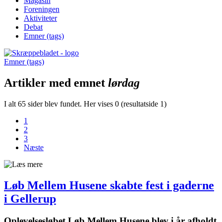
Magasin
Foreningen
Aktiviteter
Debat
Emner (tags)
Emner (tags)
Artikler med emnet
lørdag
I alt 65 sider blev fundet. Her vises 0 (resultatside 1)
1
2
3
Næste
Løb Mellem Husene skabte fest i gaderne
i Gellerup
Oplevelsesløbet Løb Mellem Husene blev i år afholdt