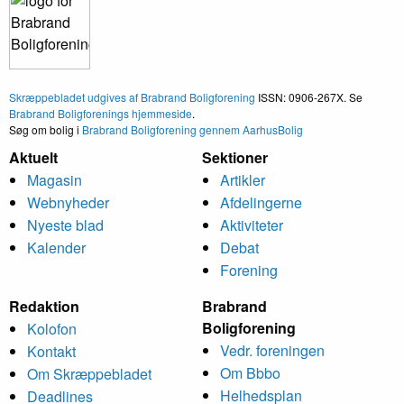
Skræppebladet udgives af Brabrand Boligforening
ISSN: 0906-267X. Se
Brabrand Boligforenings hjemmeside
.
Søg om bolig i
Brabrand Boligforening gennem AarhusBolig
Aktuelt
Sektioner
Magasin
Artikler
Webnyheder
Afdelingerne
Nyeste blad
Aktiviteter
Kalender
Debat
Forening
Redaktion
Brabrand
Bolig­forening
Kolofon
Vedr. foreningen
Kontakt
Om Bbbo
Om Skræppe­bladet
Helheds­plan
Deadlines