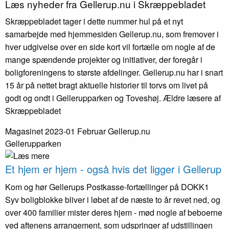
Læs nyheder fra Gellerup.nu i Skræppe­bladet
Skræppebladet tager i dette nummer hul på et nyt
samarbejde med hjemmesiden Gellerup.nu, som fremover i
hver udgivelse over en side kort vil fortælle om nogle af de
mange spændende projekter og initiativer, der foregår i
boligforeningens to største afdelinger. Gellerup.nu har i snart
15 år på nettet bragt aktuelle historier til torvs om livet på
godt og ondt i Gellerupparken og Toveshøj. Ældre læsere af
Skræppebladet
Magasinet 2023-01 Februar
Gellerup.nu
Gellerupparken
Et hjem er hjem - også hvis det ligger i Gellerup
Kom og hør Gellerups Postkasse-fortællinger på DOKK1
Syv boligblokke bliver i løbet af de næste to år revet ned, og
over 400 familier mister deres hjem - mød nogle af beboerne
ved aftenens arrangement, som udspringer af udstillingen