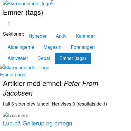
Emner (tags)
Sektioner:
Nyheder
Arkiv
Kalender
Afdelingerne
Magasin
Foreningen
Aktiviteter
Debat
Emner (tags)
Emner (tags)
Artikler med emnet
Peter From
Jacobsen
I alt 6 sider blev fundet. Her vises 0 (resultatside 1)
Lup på Gellerup og omegn