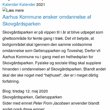
Kalender
Kalender
2021
Aarhus Kommune ønsker omdannelse af
Skovgårds­parken
Skovgårdsparken er på vippen til i år at blive udpeget som
ghettoområde for femte gang i træk. Det vil betyde, at
boligområdet skal igennem den samme voldsomme
omdannelse som Gellerupparken og Toveshøj. Derfor vil
Aarhus Kommune nu i gang med en helhedsplan for
Skovgårdsparken. Fysiske og sociale tiltag skal supplere
hinanden i omdannelsen af Skovgårdsparken. Blandt andet
skal der ske noget med "højhuset", der er i meget dårlig
forfatning.
Blog: tirsdag 12. maj 2020
Skovgårdsparken, Gellerupparken
Sider med emnet
Peter From Jacobsen
anvender blandt
andet også disse emner: