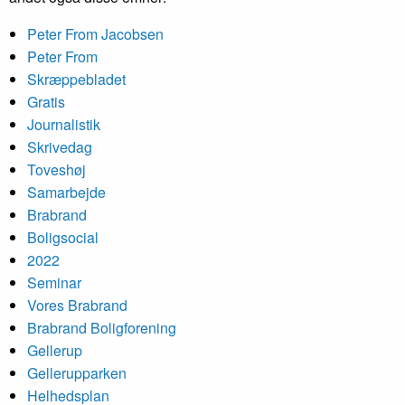
Peter From Jacobsen
Peter From
Skræppe­bladet
Gratis
Journalistik
Skrivedag
Toveshøj
Samarbejde
Brabrand
Boligsocial
2022
Seminar
Vores Brabrand
Brabrand Bolig­forening
Gellerup
Gellerup­parken
Helheds­plan