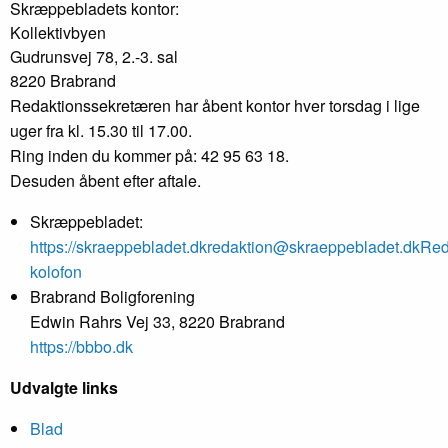
Skræppebladets kontor:
Kollektivbyen
Gudrunsvej 78, 2.-3. sal
8220 Brabrand
Redaktionssekretæren har åbent kontor hver torsdag i lige
uger fra kl. 15.30 til 17.00.
Ring inden du kommer på: 42 95 63 18.
Desuden åbent efter aftale.
Skræppebladet:
https://skraeppebladet.dk
redaktion@skraeppebladet.dk
Red
kolofon
Brabrand Boligforening
Edwin Rahrs Vej 33, 8220 Brabrand
https://bbbo.dk
Udvalgte links
Blad