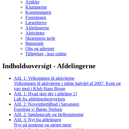
Artikler
Klummerne
Kommentaren
Foreningen
Læserbreve
Afdelingerne
Aktiviteter
Skræppens tavle
Børneside
Obs og adresser
Tilføjelser - kun online
Indholdsoversigt - Afdelingerne
Afd. 1: Velkommen til aktiviterne
Velkommen til aktiviterne i sidste halvdel af 2007. Kom og
vær med i Klub Hans Broge
Afd. 1: Hvad sker der i afdeling 1?
Lidt fra afdelings­bestyrelsen
Afd. 2: Novembertilbud i Søvangen
Foredrag v/ Børge Nielsen
Afd. 2: Søndags­cafe og fællesspisning
Afd. 3: Nyt fra afdelingen
Nye på posterne og meget mere