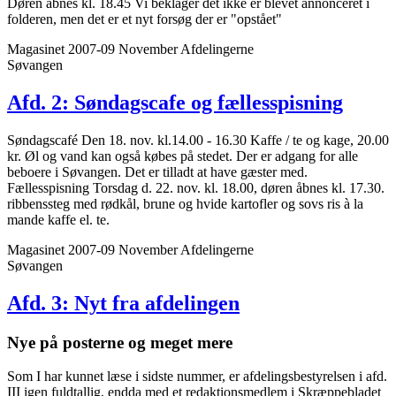
Døren åbnes kl. 18.45 Vi beklager det ikke er blevet annonceret i
folderen, men det er et nyt forsøg der er "opstået"
Magasinet 2007-09 November
Afdelingerne
Søvangen
Afd. 2: Søndags­cafe og fællesspisning
Søndagscafé Den 18. nov. kl.14.00 - 16.30 Kaffe / te og kage, 20.00
kr. Øl og vand kan også købes på stedet. Der er adgang for alle
beboere i Søvangen. Det er tilladt at have gæster med.
Fællesspisning Torsdag d. 22. nov. kl. 18.00, døren åbnes kl. 17.30.
ribbenssteg med rødkål, brune og hvide kartofler og sovs ris à la
mande kaffe el. te.
Magasinet 2007-09 November
Afdelingerne
Søvangen
Afd. 3: Nyt fra afdelingen
Nye på posterne og meget mere
Som I har kunnet læse i sidste nummer, er afdelingsbestyrelsen i afd.
III igen fuldtallig, endda med et redaktionsmedlem i Skræppebladet