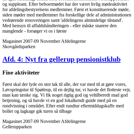
og suppleant. Efter beboermødet har der været livlig mødeaktivitet
for afdelingsbestyrelsens medlemmer. Først et konstituerende møde,
siden møder med medlemmer fra forskellige dele af administrationen
vedrørende renoveringen samt 'afdelingens almindelige tilstand'.
Med hensyn til affaldshåndteringen - eller måske snarere den
manglende - forsøger vi os i første
Magasinet 2007-09 November
Afdelingerne
Skovgårdsparken
Afd. 4: Nyt fra gellerup pensionistklub
Fine aktiviteter
Først skal der lyde en stor tak til alle, der var med til at gøre vores,
Løvspringstur til Spøttrup, til en dejlig tur, vi havde det flotteste vejr,
man kan tænke sig. Vi fik noget rigtig god og veltilberedt mad god
betjening, og så havde vi en god lokalkendt guide med på en
rundvisning i området. Efter endt rundtur eftermiddagskaffe med
boller og lagkage gik turen så tilbage
Magasinet 2007-09 November
Afdelingerne
Gellerupparken