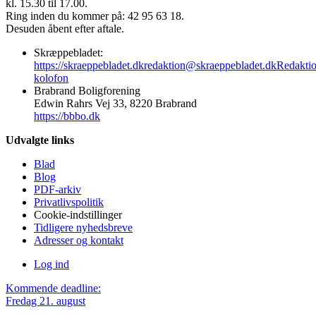
kl. 15.30 til 17.00.
Ring inden du kommer på: 42 95 63 18.
Desuden åbent efter aftale.
Skræppebladet:
https://skraeppebladet.dk
redaktion@skraeppebladet.dk
Redakti
kolofon
Brabrand Boligforening
Edwin Rahrs Vej 33, 8220 Brabrand
https://bbbo.dk
Udvalgte links
Blad
Blog
PDF-arkiv
Privatlivspolitik
Cookie-indstillinger
Tidligere nyhedsbreve
Adresser og kontakt
Log ind
Kommende deadline:
Fredag 21. august