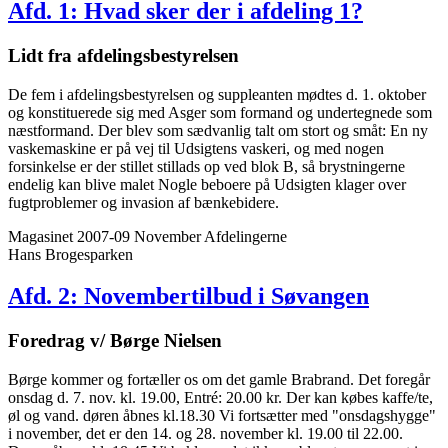
Afd. 1: Hvad sker der i afdeling 1?
Lidt fra afdelings­bestyrelsen
De fem i afdelingsbestyrelsen og suppleanten mødtes d. 1. oktober
og konstituerede sig med Asger som formand og undertegnede som
næstformand. Der blev som sædvanlig talt om stort og småt: En ny
vaskemaskine er på vej til Udsigtens vaskeri, og med nogen
forsinkelse er der stillet stillads op ved blok B, så brystningerne
endelig kan blive malet Nogle beboere på Udsigten klager over
fugtproblemer og invasion af bænkebidere.
Magasinet 2007-09 November
Afdelingerne
Hans Brogesparken
Afd. 2: Novembertilbud i Søvangen
Foredrag v/ Børge Nielsen
Børge kommer og fortæller os om det gamle Brabrand. Det foregår
onsdag d. 7. nov. kl. 19.00, Entré: 20.00 kr. Der kan købes kaffe/te,
øl og vand. døren åbnes kl.18.30 Vi fortsætter med "onsdagshygge"
i november, det er den 14. og 28. november kl. 19.00 til 22.00.