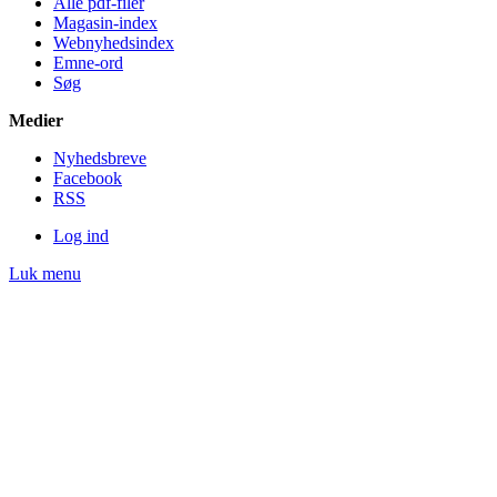
Alle pdf-filer
Magasin-index
Webnyhedsindex
Emne-ord
Søg
Medier
Nyheds­breve
Facebook
RSS
Log ind
Luk menu