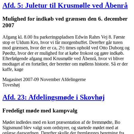
Afd. 5: Juletur til Krusmølle ved Åbenrå
Mulighed for indkøb ved grænsen den 6. december
2007
Afgang kl. 8.00 fra parkeringspladsen Edwin Rahrs Vej 8. Første
stop er Uldum Kro, hvor vi får morgenbuffet. Derefter går turen
mod grænsen, hvor der er ca, 2½ times ophold ved Otto Duborg og
Pøedtz, hvor der er mulighed for at købe frokost og gøre indkøb.
Efterfølgende afgang mod Krusmølle ved Åbenrå, hvor vi bliver
modtaget af en fortæller, der beretter om møllens historie. Så er der
kaffe, kage
Magasinet 2007-09 November
Afdelingerne
Toveshøj
Afd. 23: Afdelings­møde i Skovhøj
Fredeligt møde med kampvalg
Mødet indledes med en kort præsentation af de fremmødte, Bo
Sigismund blev valgt som ordstyrer, og startede mødet med at
oplæse dagsordnen. Derefter skulle der fremlægges beretning fra