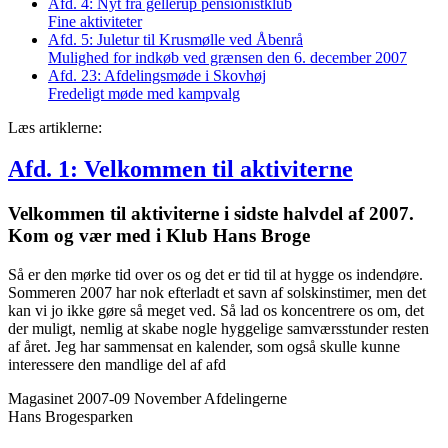
Afd. 4: Nyt fra gellerup pensionistklub
Fine aktiviteter
Afd. 5: Juletur til Krusmølle ved Åbenrå
Mulighed for indkøb ved grænsen den 6. december 2007
Afd. 23: Afdelings­møde i Skovhøj
Fredeligt møde med kampvalg
Læs artiklerne:
Afd. 1: Velkommen til aktiviterne
Velkommen til aktiviterne i sidste halvdel af 2007.
Kom og vær med i Klub Hans Broge
Så er den mørke tid over os og det er tid til at hygge os indendøre.
Sommeren 2007 har nok efterladt et savn af solskinstimer, men det
kan vi jo ikke gøre så meget ved. Så lad os koncentrere os om, det
der muligt, nemlig at skabe nogle hyggelige samværsstunder resten
af året. Jeg har sammensat en kalender, som også skulle kunne
interessere den mandlige del af afd
Magasinet 2007-09 November
Afdelingerne
Hans Brogesparken