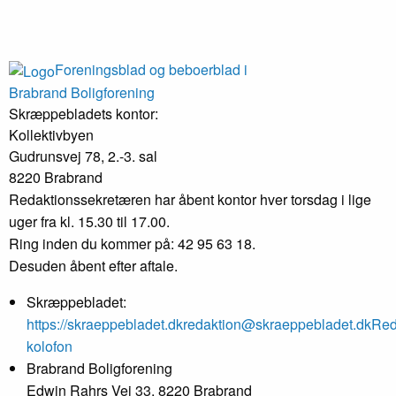
Foreningsblad og beboerblad i
Brabrand Boligforening
Skræppebladets kontor:
Kollektivbyen
Gudrunsvej 78, 2.-3. sal
8220 Brabrand
Redaktionssekretæren har åbent kontor hver torsdag i lige
uger fra kl. 15.30 til 17.00.
Ring inden du kommer på: 42 95 63 18.
Desuden åbent efter aftale.
Skræppebladet:
https://skraeppebladet.dk
redaktion@skraeppebladet.dk
Red
kolofon
Brabrand Boligforening
Edwin Rahrs Vej 33, 8220 Brabrand