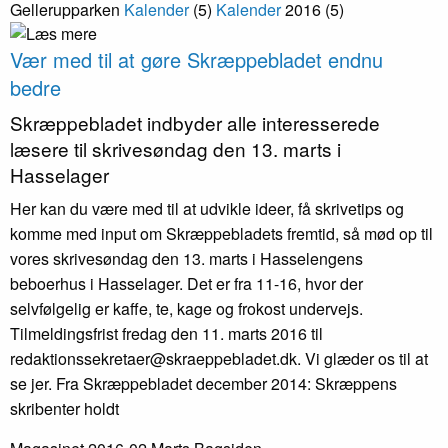
Gellerupparken
Kalender
(5)
Kalender
2016
(5)
Vær med til at gøre Skræppe­bladet endnu
bedre
Skræppe­bladet indbyder alle interesserede
læsere til skrivesøndag den 13. marts i
Hasselager
Her kan du være med til at udvikle ideer, få skrivetips og
komme med input om Skræppebladets fremtid, så mød op til
vores skrivesøndag den 13. marts i Hasselengens
beboerhus i Hasselager. Det er fra 11-16, hvor der
selvfølgelig er kaffe, te, kage og frokost undervejs.
Tilmeldingsfrist fredag den 11. marts 2016 til
redaktionssekretaer@skraeppebladet.dk. Vi glæder os til at
se jer. Fra Skræppebladet december 2014: Skræppens
skribenter holdt