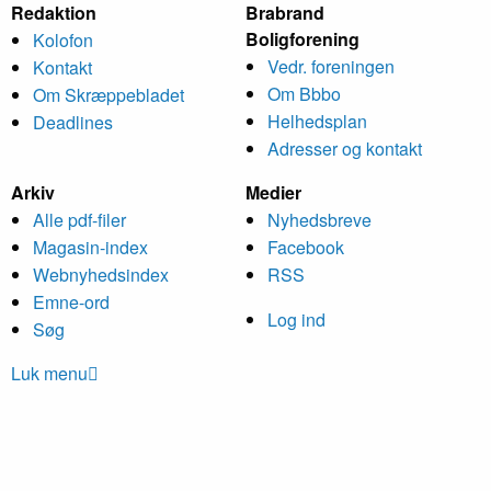
Redaktion
Brabrand
Bolig­forening
Kolofon
Vedr. foreningen
Kontakt
Om Bbbo
Om Skræppe­bladet
Helheds­plan
Deadlines
Adresser og kontakt
Arkiv
Medier
Alle pdf-filer
Nyheds­breve
Magasin-index
Facebook
Webnyhedsindex
RSS
Emne-ord
Log ind
Søg
Luk menu