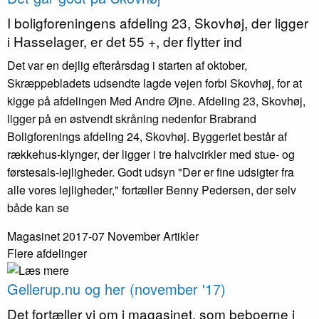
I bolig­foreningens afdeling 23, Skovhøj, der ligger
i Hasselager, er det 55 +, der flytter ind
Det var en dejlig efterårsdag i starten af oktober,
Skræppebladets udsendte lagde vejen forbi Skovhøj, for at
kigge på afdelingen Med Andre Øjne. Afdeling 23, Skovhøj,
ligger på en østvendt skråning nedenfor Brabrand
Boligforenings afdeling 24, Skovhøj. Byggeriet består af
rækkehus-klynger, der ligger i tre halvcirkler med stue- og
førstesals-lejligheder. Godt udsyn "Der er fine udsigter fra
alle vores lejligheder," fortæller Benny Pedersen, der selv
både kan se
Magasinet 2017-07 November
Artikler
Flere afdelinger
Gellerup.nu og her (november '17)
Det fortæller vi om i magasinet, som beboerne i