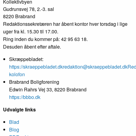
Kollektivbyen
Gudrunsvej 78, 2.-3. sal
8220 Brabrand
Redaktionssekretæren har åbent kontor hver torsdag i lige
uger fra kl. 15.30 til 17.00.
Ring inden du kommer på: 42 95 63 18.
Desuden åbent efter aftale.
Skræppebladet:
https://skraeppebladet.dk
redaktion@skraeppebladet.dk
Red
kolofon
Brabrand Boligforening
Edwin Rahrs Vej 33, 8220 Brabrand
https://bbbo.dk
Udvalgte links
Blad
Blog