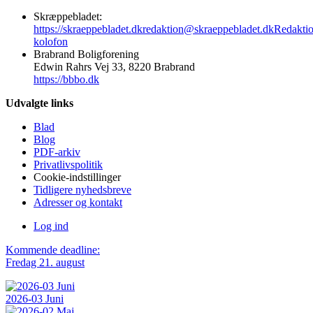
Skræppebladet:
https://skraeppebladet.dk
redaktion@skraeppebladet.dk
Redakti
kolofon
Brabrand Boligforening
Edwin Rahrs Vej 33, 8220 Brabrand
https://bbbo.dk
Udvalgte links
Blad
Blog
PDF-arkiv
Privatlivspolitik
Cookie-indstillinger
Tidligere nyhedsbreve
Adresser og kontakt
Log ind
Kommende deadline:
Fredag 21. august
2026-03 Juni