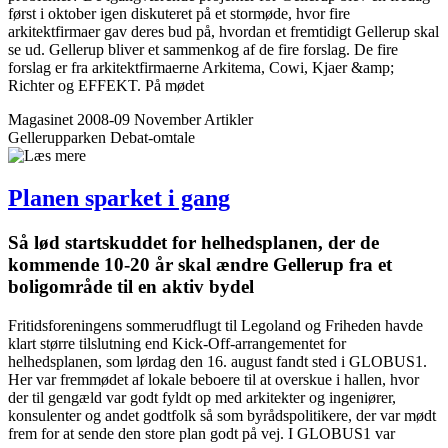
først i oktober igen diskuteret på et stormøde, hvor fire
arkitektfirmaer gav deres bud på, hvordan et fremtidigt Gellerup skal
se ud. Gellerup bliver et sammenkog af de fire forslag. De fire
forslag er fra arkitektfirmaerne Arkitema, Cowi, Kjaer &amp;
Richter og EFFEKT. På mødet
Magasinet 2008-09 November
Artikler
Gellerupparken
Debat-omtale
Planen sparket i gang
Så lød startskuddet for helheds­planen, der de
kommende 10-20 år skal ændre Gellerup fra et
boligområde til en aktiv bydel
Fritidsforeningens sommerudflugt til Legoland og Friheden havde
klart større tilslutning end Kick-Off-arrangementet for
helhedsplanen, som lørdag den 16. august fandt sted i GLOBUS1.
Her var fremmødet af lokale beboere til at overskue i hallen, hvor
der til gengæld var godt fyldt op med arkitekter og ingeniører,
konsulenter og andet godtfolk så som byrådspolitikere, der var mødt
frem for at sende den store plan godt på vej. I GLOBUS1 var