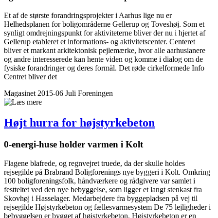
Et af de største forandringsprojekter i Aarhus lige nu er
Helhedsplanen for boligområderne Gellerup og Toveshøj. Som et
synligt omdrejningspunkt for aktiviteterne bliver der nu i hjertet af
Gellerup etableret et informations- og aktivitetscenter. Centeret
bliver et markant arkitektonisk pejlemærke, hvor alle aarhusianere
og andre interesserede kan hente viden og komme i dialog om de
fysiske forandringer og deres formål. Det røde cirkelformede Info
Centret bliver det
Magasinet 2015-06 Juli
Foreningen
Højt hurra for højstyrkebeton
0-energi-huse holder varmen i Kolt
Flagene blafrede, og regnvejret truede, da der skulle holdes
rejsegilde på Brabrand Boligforenings nye byggeri i Kolt. Omkring
100 boligforeningsfolk, håndværkere og rådgivere var samlet i
festteltet ved den nye bebyggelse, som ligger et langt stenkast fra
Skovhøj i Hasselager. Medarbejdere fra byggepladsen på vej til
rejsegilde Højstyrkebeton og fællesvarmesystem De 75 lejligheder i
bebyggelsen er bygget af højstyrkebeton. Højstyrkebeton er en