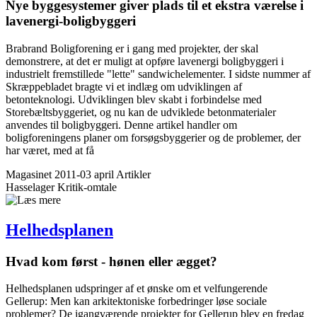
Nye byggesystemer giver plads til et ekstra værelse i
lavenergi-boligbyggeri
Brabrand Boligforening er i gang med projekter, der skal
demonstrere, at det er muligt at opføre lavenergi boligbyggeri i
industrielt fremstillede "lette" sandwichelementer. I sidste nummer af
Skræppebladet bragte vi et indlæg om udviklingen af
betonteknologi. Udviklingen blev skabt i forbindelse med
Storebæltsbyggeriet, og nu kan de udviklede betonmaterialer
anvendes til boligbyggeri. Denne artikel handler om
boligforeningens planer om forsøgsbyggerier og de problemer, der
har været, med at få
Magasinet 2011-03 april
Artikler
Hasselager
Kritik-omtale
Helheds­planen
Hvad kom først - hønen eller ægget?
Helhedsplanen udspringer af et ønske om et velfungerende
Gellerup: Men kan arkitektoniske forbedringer løse sociale
problemer? De igangværende projekter for Gellerup blev en fredag