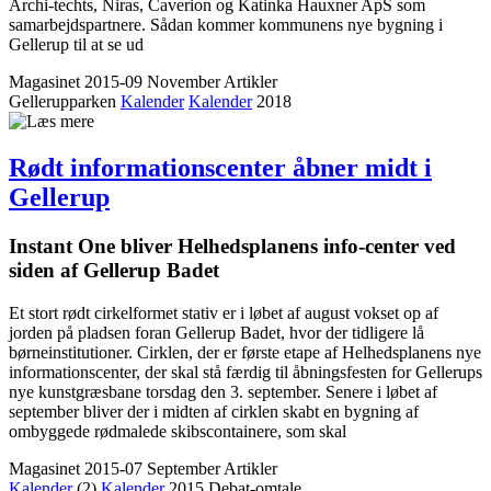
Archi-techts, Niras, Caverion og Katinka Hauxner ApS som
samarbejdspartnere. Sådan kommer kommunens nye bygning i
Gellerup til at se ud
Magasinet 2015-09 November
Artikler
Gellerupparken
Kalender
Kalender
2018
Rødt informations­center åbner midt i
Gellerup
Instant One bliver Helheds­planens info-center ved
siden af Gellerup Badet
Et stort rødt cirkelformet stativ er i løbet af august vokset op af
jorden på pladsen foran Gellerup Badet, hvor der tidligere lå
børneinstitutioner. Cirklen, der er første etape af Helhedsplanens nye
informationscenter, der skal stå færdig til åbningsfesten for Gellerups
nye kunstgræsbane torsdag den 3. september. Senere i løbet af
september bliver der i midten af cirklen skabt en bygning af
ombyggede rødmalede skibscontainere, som skal
Magasinet 2015-07 September
Artikler
Kalender
(2)
Kalender
2015
Debat-omtale