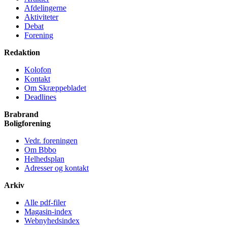
Afdelingerne
Aktiviteter
Debat
Forening
Redaktion
Kolofon
Kontakt
Om Skræppe­bladet
Deadlines
Brabrand
Bolig­forening
Vedr. foreningen
Om Bbbo
Helheds­plan
Adresser og kontakt
Arkiv
Alle pdf-filer
Magasin-index
Webnyhedsindex