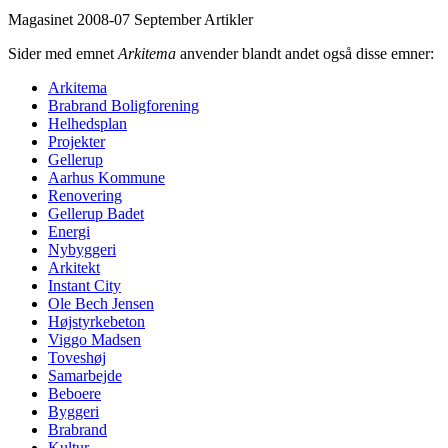
Magasinet 2008-07 September
Artikler
Sider med emnet
Arkitema
anvender blandt andet også disse emner:
Arkitema
Brabrand Bolig­forening
Helheds­plan
Projekter
Gellerup
Aarhus Kommune
Renove­ring
Gellerup Badet
Energi
Nybyggeri
Arkitekt
Instant City
Ole Bech Jensen
Højstyrkebeton
Viggo Madsen
Toveshøj
Samarbejde
Beboere
Byggeri
Brabrand
Kultur