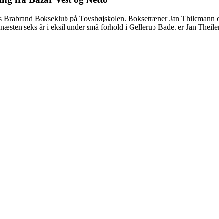
et hos Brabrand Bokseklub på Tovshøjskolen. Boksetræner Jan Thilemann o
er næsten seks år i eksil under små forhold i Gellerup Badet er Jan The