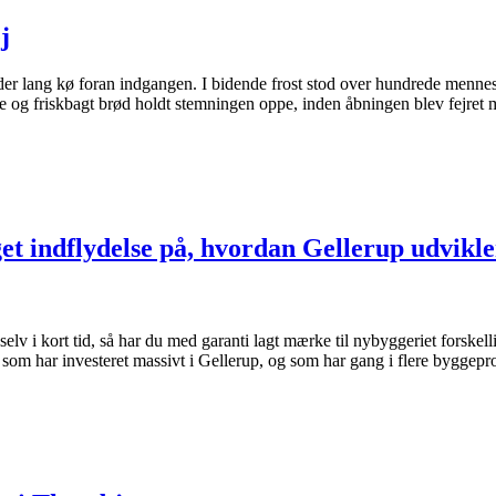
j
er lang kø foran indgangen. I bidende frost stod over hundrede menne
ffe og friskbagt brød holdt stemningen oppe, inden åbningen blev fejret 
et indflydelse på, hvordan Gellerup udvikle
v i kort tid, så har du med garanti lagt mærke til nybyggeriet forskell
om har investeret massivt i Gellerup, og som har gang i flere byggeproj