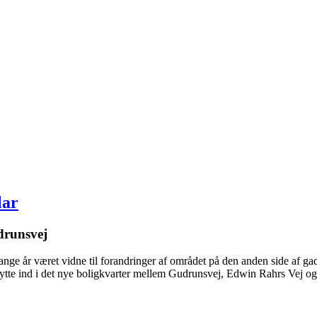
lar
drunsvej
ge år været vidne til forandringer af området på den anden side af gad
lytte ind i det nye boligkvarter mellem Gudrunsvej, Edwin Rahrs Vej o