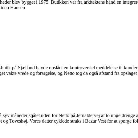
eder blev bygget i 1975. Butikken var fra arkitektens hånd en integrere
 Ricco Hansen
-butik på Sjælland havde opslået en kontroversiel meddelelse til kunde
aget vakte vrede og forargelse, og Netto tog da også afstand fra opslage
 syv måneder stjålet uden for Netto på Jernaldervej af to unge drenge a
og Toveshøj. Vores datter cyklede straks i Bazar Vest for at spørge f