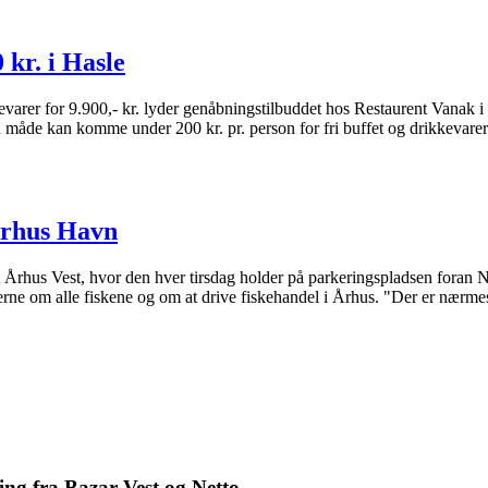
kr. i Hasle
evarer for 9.900,- kr. lyder genåbningstilbuddet hos Restaurent Vanak i 
den måde kan komme under 200 kr. pr. person for fri buffet og drikkevare
 Århus Havn
øgt Århus Vest, hvor den hver tirsdag holder på parkeringspladsen for
ne om alle fiskene og om at drive fiskehandel i Århus. "Der er nærmest
ng fra Bazar Vest og Netto