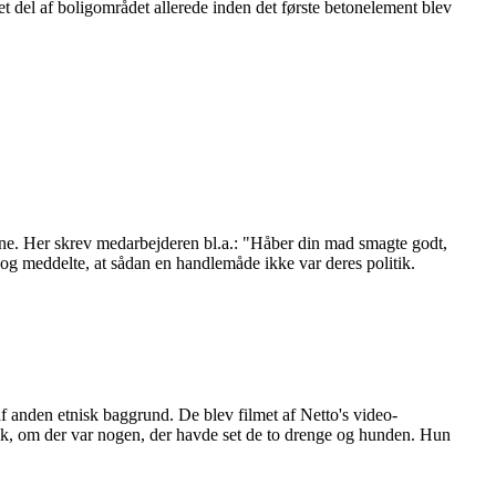
t del af boligområdet allerede inden det første betonelement blev
rne. Her skrev medarbejderen bl.a.: "Håber din mad smagte godt,
t og meddelte, at sådan en handlemåde ikke var deres politik.
f anden etnisk baggrund. De blev filmet af Netto's video-
olk, om der var nogen, der havde set de to drenge og hunden. Hun