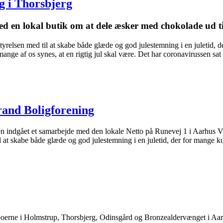
g i Thorsbjerg
ed en lokal butik om at dele æsker med chokolade ud ti
estyrelsen med til at skabe både glæde og god julestemning i en juletid, 
ange af os synes, at en rigtig jul skal være. Det har coronavirussen sat 
rand Bolig­forening
n indgået et samarbejde med den lokale Netto på Runevej 1 i Aarhus V o
il at skabe både glæde og god julestemning i en juletid, der for mange k
oerne i Holmstrup, Thorsbjerg, Odinsgård og Bronzealdervænget i Aarh