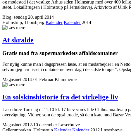
og mødested i det vestlige Århus siden Holmstrup med over 400 lejligh
støbt. LokalBrugsen i Holmstrup på Jernaldervej. Arkivfoto af Ulrik
Blog: søndag 20. april 2014
Holmstrup, Thorsbjerg
Kalender
Kalender
2014
At skralde
Gratis mad fra supermarkedets affaldscontainer
For nylig kunne man i dagspressen læse, at en medarbejder i en Netto
selvom jeg har tisset i containerne hver dag i de sidste to uger". Opsl
Magasinet 2014-01 Februar
Klummerne
En solskinshistorie fra det virkelige liv
Læserbrev Torsdag d. 11.10 kl. 17 blev vores lille Chihuahua-hvalp på
overvågning. Vidner, som de også truede, så dem køre mod Bazar Vest 
Magasinet 2012-10 december
Læserbreve
Gellerupparken, Holmstrup
Kalender
Kalender
2012
Læser­breve