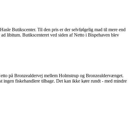
Hasle Butikscenter. Til den pris er der selvfølgelig mad til mere end
r ad libitum. Butikscenteret ved siden af Netto i Bispehaven blev
an Netto på Bronzealdervej mellem Holmstrup og Bronzealdervænget.
 ingen fiskehandlere tilbage. Det kan ikke køre rundt - med mindre