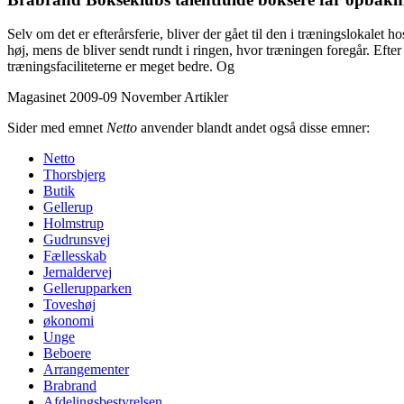
Selv om det er efterårsferie, bliver der gået til den i træningslokal
høj, mens de bliver sendt rundt i ringen, hvor træningen foregår. Eft
træningsfaciliteterne er meget bedre. Og
Magasinet 2009-09 November
Artikler
Sider med emnet
Netto
anvender blandt andet også disse emner:
Netto
Thorsbjerg
Butik
Gellerup
Holmstrup
Gudrunsvej
Fælles­skab
Jernaldervej
Gellerup­parken
Toveshøj
økonomi
Unge
Beboere
Arrangementer
Brabrand
Afdelings­bestyrelsen