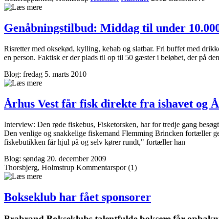
Genåbningstilbud: Middag til under 10.000 
Risretter med oksekød, kylling, kebab og slatbar. Fri buffet med drikk
en person. Faktisk er der plads til op til 50 gæster i beløbet, der på 
Blog: fredag 5. marts 2010
Århus Vest får fisk direkte fra ishavet og
Interview: Den røde fiskebus, Fisketorsken, har for tredje gang bes
Den venlige og snakkelige fiskemand Flemming Brincken fortæller ger
fiskebutikken får hjul på og selv kører rundt," fortæller han
Blog: søndag 20. december 2009
Thorsbjerg, Holmstrup
Kommentar­spor (1)
Bokseklub har fået sponsorer
Brabrand Bokseklubs talentfulde boksere får opbakni