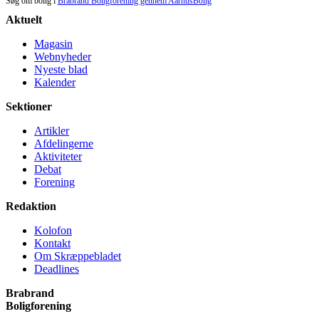
Søg om bolig i
Brabrand Boligforening gennem AarhusBolig
Aktuelt
Magasin
Webnyheder
Nyeste blad
Kalender
Sektioner
Artikler
Afdelingerne
Aktiviteter
Debat
Forening
Redaktion
Kolofon
Kontakt
Om Skræppe­bladet
Deadlines
Brabrand
Bolig­forening