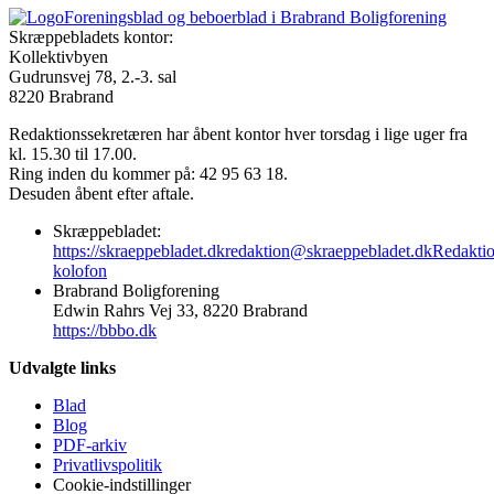
Foreningsblad og beboerblad i Brabrand Boligforening
Skræppebladets kontor:
Kollektivbyen
Gudrunsvej 78, 2.-3. sal
8220 Brabrand
Redaktionssekretæren har åbent kontor hver torsdag i lige uger fra
kl. 15.30 til 17.00.
Ring inden du kommer på: 42 95 63 18.
Desuden åbent efter aftale.
Skræppebladet:
https://skraeppebladet.dk
redaktion@skraeppebladet.dk
Redakti
kolofon
Brabrand Boligforening
Edwin Rahrs Vej 33, 8220 Brabrand
https://bbbo.dk
Udvalgte links
Blad
Blog
PDF-arkiv
Privatlivspolitik
Cookie-indstillinger