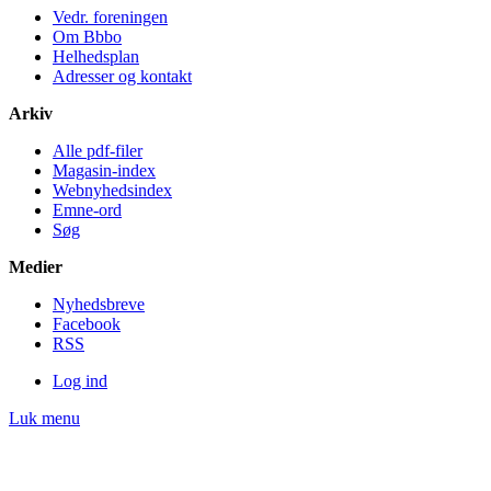
Vedr. foreningen
Om Bbbo
Helheds­plan
Adresser og kontakt
Arkiv
Alle pdf-filer
Magasin-index
Webnyhedsindex
Emne-ord
Søg
Medier
Nyheds­breve
Facebook
RSS
Log ind
Luk menu