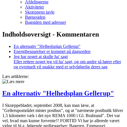
Afdelingerne
Aktiviteter
Skræppens tavle
Børnesiden
Bagsiden med adresser
Indholdsoversigt - Kommentaren
En alternativ "Helheds­plan Gellerup"
Energibesparelser er kommet på dagsorden
Jeg har noget at skulle ha' sagt
Eller rettere noget jeg vil ha' sagt, og om andre så hører efter
og eventuelt vil snakke med er selvfølgelig deres sag
Læs artiklerne:
En alternativ "Helheds­plan Gellerup"
I Skræppebladet, september 2008, kan man læse, at
"Gellerupområdet mist­er posthus", og at "nærmeste postbutik bliver
1,5 kilometer væk i det nye REMA 1000 i Gl. Brabrand". Det var
vel, hvad man kunne forvente!? FORTID Vi har jo allerede været
vidne til bl.a. følgende nedlæggelser: Bageren, Emmasvej