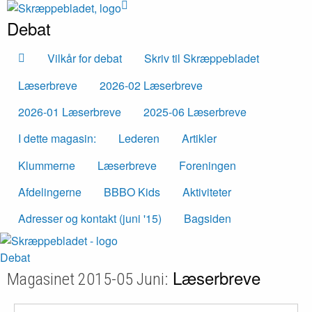
Debat
Vilkår for debat
Skriv til Skræppebladet
Læserbreve
2026-02 Læserbreve
2026-01 Læserbreve
2025-06 Læserbreve
I dette magasin:
Lederen
Artikler
Klummerne
Læserbreve
Foreningen
Afdelingerne
BBBO Kids
Aktiviteter
Adresser og kontakt (juni '15)
Bagsiden
Debat
Læserbreve
Magasinet 2015-05 Juni: