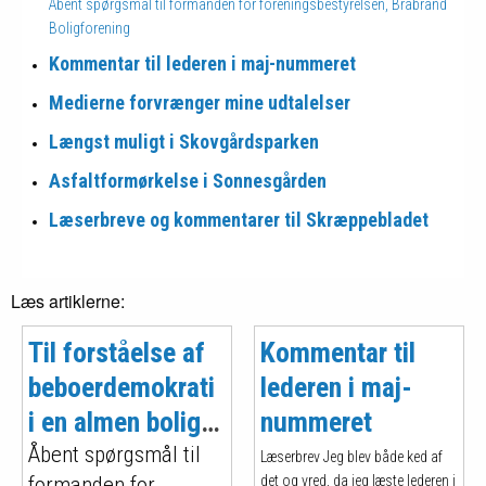
Åbent spørgsmål til formanden for forenings­bestyrelsen, Brabrand
Bolig­forening
Kommentar til lederen i maj-nummeret
Medierne forvrænger mine udtalelser
Længst muligt i Skovgårds­parken
Asfaltformørkelse i Sonnes­gården
Læserbreve og kommentarer til Skræppe­bladet
Læs artiklerne:
Til forståelse af
Kommentar til
beboer­demo­kra­ti
lederen i maj-
i en almen bolig­
nummeret
forening
Åbent spørgsmål til
Læserbrev Jeg blev både ked af
formanden for
det og vred, da jeg læste lederen i