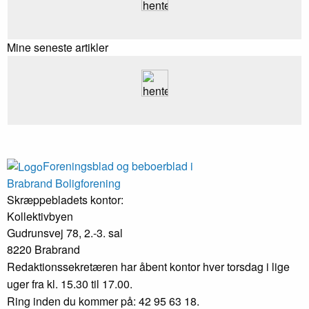
med mælkebøtter og fugle.
oversættelse. En kommentar
Jorden drikker af regnvandet, og
skal aftales med redaktionen,
på den måde
som eventuelt efterfølgende
Mine seneste artikler
redigerer kommentaren i
samarbejde med forfatteren.
Læserbreve er som
udgangspunkt korte, og her
retter redaktionen kun for
Foreningsblad og beboerblad i
Brabrand Boligforening
Skræppebladets kontor:
Kollektivbyen
Gudrunsvej 78, 2.-3. sal
8220 Brabrand
Redaktionssekretæren har åbent kontor hver torsdag i lige
uger fra kl. 15.30 til 17.00.
Ring inden du kommer på: 42 95 63 18.