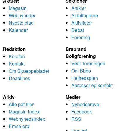
Aktuelt
Sektioner
Magasin
Artikler
Webnyheder
Afdelingerne
Nyeste blad
Aktiviteter
Kalender
Debat
Forening
Redaktion
Brabrand
Bolig­forening
Kolofon
Vedr. foreningen
Kontakt
Om Bbbo
Om Skræppe­bladet
Helheds­plan
Deadlines
Adresser og kontakt
Arkiv
Medier
Alle pdf-filer
Nyheds­breve
Magasin-index
Facebook
Webnyhedsindex
RSS
Emne-ord
Log ind