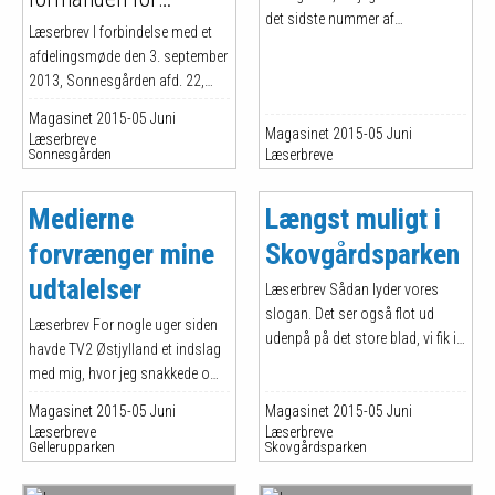
det sidste nummer af
forenings­bestyrelsen,
Læserbrev I forbindelse med et
Skræppebladet - ganske enkelt,
Brabrand Bolig­
afdelingsmøde den 3. september
fordi jeg synes, det er trist, at det
2013, Sonnesgården afd. 22,
forening
er kommet dertil, hvor man
fremsætter undertegnede og
skriver en leder med den ordlyd
Magasinet 2015-05 Juni
Hanne Hansen forslag "Ja eller
Magasinet 2015-05 Juni
Læserbreve
for at blive hørt. Det er vigtigt at
nej til asfalt" på tilkørselsvejen,
Sonnesgården
Læserbreve
tænke over, at bladet skrives af
Sonnesgårdens vestside. Ved
frivillige, som har begrænsede
den skriftlige afstemning
Medierne
Længst muligt i
resurser ligesom alle andre
stemmer 73 beboere nej til
mennesker. Præcis som Elsebeth
forvrænger mine
Skovgårds­parken
asfalt. Der er frem til den 22. april
skriver. Samtidig synes jeg
2015 ikke sket noget omkring
udtalelser
Læserbrev Sådan lyder vores
belægningen på tilkørselsvejen.
slogan. Det ser også flot ud
På afdelingsmødet den 22. april
Læserbrev For nogle uger siden
udenpå på det store blad, vi fik i
2015 oplyser formand Ib
havde TV2 Østjylland et indslag
2005. Nu er vi kommet til 2015,
Frandsen i sin beretning, at
med mig, hvor jeg snakkede om
og der sker ikke noget på de
bestyrelsen enstemmigt har
at bo i Gellerup. Der blev nævnt
Magasinet 2015-05 Juni
rekreative områder. Det er
Magasinet 2015-05 Juni
mange negative ting, som også
Læserbreve
Læserbreve
meningen, at der skal være
Den Korte Avis lavede en artikel
Gellerupparken
Skovgårdsparken
petanque, pavillon, scene, basket
om. Overskriften lød: "Beboer i
og eksempelvis bænke. Her er
Gellerup: Man bliver spyttet på,