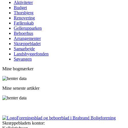
Aktiviteter
Budget
Thorsbjerg
Renove­ring
Fælles­skab
Gellerup­parken
Beboerhus
Arrangementer
Skræppe­bladet
Samarbejde
Landsbyggefonden
Søvangen
Mine bogmærker
Mine seneste artikler
Foreningsblad og beboerblad i Brabrand Boligforening
Skræppebladets kontor: