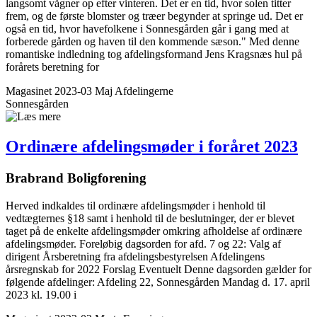
langsomt vågner op efter vinteren. Det er en tid, hvor solen titter
frem, og de første blomster og træer begynder at springe ud. Det er
også en tid, hvor havefolkene i Sonnesgården går i gang med at
forberede gården og haven til den kommende sæson." Med denne
romantiske indledning tog afdelingsformand Jens Kragsnæs hul på
forårets beretning for
Magasinet 2023-03 Maj
Afdelingerne
Sonnesgården
Ordinære afdelings­møder i foråret 2023
Brabrand Bolig­forening
Herved indkaldes til ordinære afdelingsmøder i henhold til
vedtægternes §18 samt i henhold til de beslutninger, der er blevet
taget på de enkelte afdelingsmøder omkring afholdelse af ordinære
afdelingsmøder. Foreløbig dagsorden for afd. 7 og 22: Valg af
dirigent Årsberetning fra afdelingsbestyrelsen Afdelingens
årsregnskab for 2022 Forslag Eventuelt Denne dagsorden gælder for
følgende afdelinger: Afdeling 22, Sonnesgården Mandag d. 17. april
2023 kl. 19.00 i