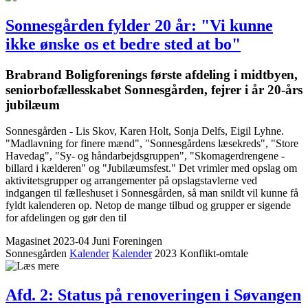
Sonnes­gården fylder 20 år: "Vi kunne
ikke ønske os et bedre sted at bo"
Brabrand Bolig­forenings første ­afdeling i midtbyen,
senior­bofælles­skabet ­Sonnes­gården, fejrer i år 20-års
jubilæum
Sonnesgården - Lis Skov, Karen Holt, Sonja Delfs, Eigil Lyhne.
"Madlavning for finere mænd", "Sonnesgårdens læsekreds", "Store
Havedag", "Sy- og håndarbejdsgruppen", "Skomagerdrengene -
billard i kælderen" og "Jubilæumsfest." Det vrimler med opslag om
aktivitetsgrupper og arrangementer på opslagstavlerne ved
indgangen til fælleshuset i Sonnesgården, så man snildt vil kunne få
fyldt kalenderen op. Netop de mange tilbud og grupper er sigende
for afdelingen og gør den til
Magasinet 2023-04 Juni
Foreningen
Sonnesgården
Kalender
Kalender
2023
Konflikt-omtale
Afd. 2: Status på renove­ringen i Søvangen