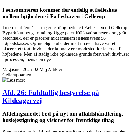
I sensommeren kommer der endelig et fælleshus
mellem højbedene i Fælleshaven i Gellerup
I mere end fem år har lejerne af høj­bedene i Fælleshaven i Gellerup
Bypark kunnet gå rundt og kigge på et 100 kvadratmeter stort, gråt
betondæk, der er placerer midt imellem fælleshavens 56
højbedskasser. Oprindelig skulle der midt i haven have været
placeret et stort drivhus, der kunne være mødested for lejerne af
højbedene. Men af stadig ikke opklarede grunde forsvandt drivhuset
i processen, mens den nye
Magasinet 2025-02 Maj
Artikler
Gellerupparken
Afd. 26: Fuldtallig bestyrelse på
Kildeagervej
Afdelings­mødet bød på nyt om affaldshåndtering,
husleje­stigning og visioner for fremtidige tiltag
Repræsentanter fra 14 boliger var mødt op, da der i september blev