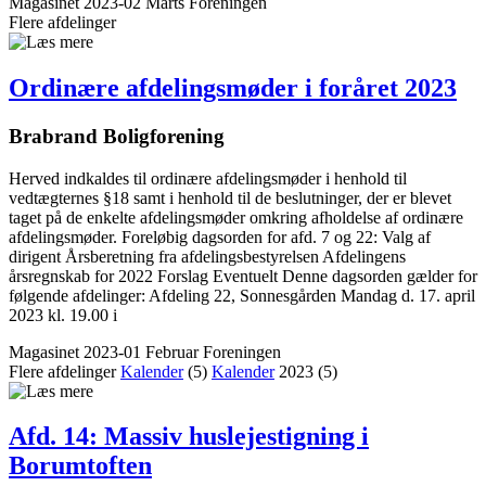
Magasinet 2023-02 Marts
Foreningen
Flere afdelinger
Ordinære afdelings­møder i foråret 2023
Brabrand Bolig­forening
Herved indkaldes til ordinære afdelingsmøder i henhold til
vedtægternes §18 samt i henhold til de beslutninger, der er blevet
taget på de enkelte afdelingsmøder omkring afholdelse af ordinære
afdelingsmøder. Foreløbig dagsorden for afd. 7 og 22: Valg af
dirigent Årsberetning fra afdelingsbestyrelsen Afdelingens
årsregnskab for 2022 Forslag Eventuelt Denne dagsorden gælder for
følgende afdelinger: Afdeling 22, Sonnesgården Mandag d. 17. april
2023 kl. 19.00 i
Magasinet 2023-01 Februar
Foreningen
Flere afdelinger
Kalender
(5)
Kalender
2023
(5)
Afd. 14: Massiv husleje­stigning i
Borumtoften