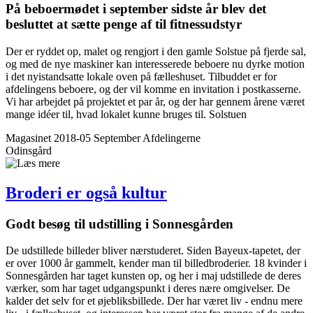
På beboer­mødet i september sidste år blev det
besluttet at sætte penge af til fitnessudstyr
Der er ryddet op, malet og rengjort i den gamle Solstue på fjerde sal,
og med de nye maskiner kan interesserede beboere nu dyrke motion
i det nyistandsatte lokale oven på fælleshuset. Tilbuddet er for
afdelingens beboere, og der vil komme en invitation i postkasserne.
Vi har arbejdet på projektet et par år, og der har gennem årene været
mange idéer til, hvad lokalet kunne bruges til. Solstuen
Magasinet 2018-05 September
Afdelingerne
Odinsgård
Broderi er også kultur
Godt besøg til udstilling i Sonnes­gården
De udstillede billeder bliver nærstuderet. Siden Bayeux-tapetet, der
er over 1000 år gammelt, kender man til billedbroderier. 18 kvinder i
Sonnesgården har taget kunsten op, og her i maj udstillede de deres
værker, som har taget udgangspunkt i deres nære omgivelser. De
kalder det selv for et øjebliksbillede. Der har været liv - endnu mere