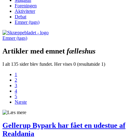
Magasin
Foreningen
Aktiviteter
Debat
Emner (tags)
Emner (tags)
Artikler med emnet
fælleshus
I alt 135 sider blev fundet. Her vises 0 (resultatside 1)
1
2
3
4
5
Næste
Gellerup Bypark har fået en udestue af
Realdania