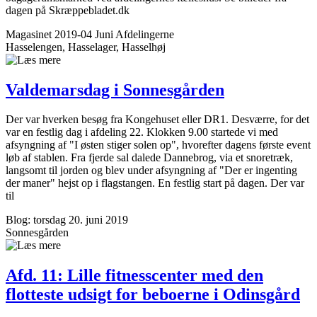
dagen på Skræppebladet.dk
Magasinet 2019-04 Juni
Afdelingerne
Hasselengen, Hasselager, Hasselhøj
Valdemarsdag i Sonnes­gården
Der var hverken besøg fra Kongehuset eller DR1. Desværre, for det
var en festlig dag i afdeling 22. Klokken 9.00 startede vi med
afsyngning af "I østen stiger solen op", hvorefter dagens første event
løb af stablen. Fra fjerde sal dalede Dannebrog, via et snoretræk,
langsomt til jorden og blev under afsyngning af "Der er ingenting
der maner" hejst op i flagstangen. En festlig start på dagen. Der var
til
Blog: torsdag 20. juni 2019
Sonnesgården
Afd. 11: Lille fitnesscenter med den
flotteste udsigt for beboerne i Odinsgård