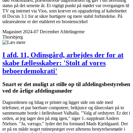
bød velkommen, præsenterede dagsordenen og gav i sin beretning
status på det seneste år. Et vigtigt punkt på mødet var overgangen til
TV og internet via Vios, som kræver en opgradering af kabelnettet
til Docsis 3.1 for at sikre hurtigere og mere stabil forbindelse. På
udearealerne er der etableret en brostenscirkel
Magasinet 2024-07 December
Afdelingerne
Thorsbjerg
I afd. 11, Odinsgård, arbejdes der for at
skabe ­fælles­skaber: 'Stolt af vores
beboer­demo­kra­ti'
Snart er det muligt at stille op til afdelings­bestyrelsen
ved de årlige afdelings­møder
Dagsordenen og bilag er printet og ligger side om side med
telefoner, et par bærbare computere, brikjuice og dåsecolaer på to
sammensatte borde i fælleshuset Valhalla. "Valg af ordstyrer. Er det i
orden, at jeg tager den på mig igen," siger 1.-suppleant Anders
Nielsen. "Ja, værsgo," lyder det fra formand Mads Kjeldgaard. Der
er på en måde noget rutinepræget over aftenens bestyrelsesmøde i