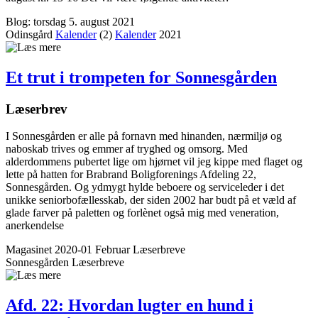
Blog: torsdag 5. august 2021
Odinsgård
Kalender
(2)
Kalender
2021
Et trut i trompeten for Sonnes­gården
Læserbrev
I Sonnesgården er alle på fornavn med hinanden, nærmiljø og
naboskab trives og emmer af tryghed og omsorg. Med
alderdommens pubertet lige om hjørnet vil jeg kippe med flaget og
lette på hatten for Brabrand Boligforenings Afdeling 22,
Sonnesgården. Og ydmygt hylde beboere og serviceleder i det
unikke seniorbofællesskab, der siden 2002 har budt på et væld af
glade farver på paletten og forlènet også mig med veneration,
anerkendelse
Magasinet 2020-01 Februar
Læserbreve
Sonnesgården
Læser­breve
Afd. 22: Hvordan lugter en hund i