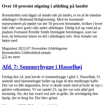
Over 10 procent stigning i afdeling på landet
Borumtoften som ligger så smukt ude på landet, er en af de mindste
afdelinger i Brabrand Boligforening. Med tre husstande
repræsenteret på mødet var der 50 procent fremmøde, hvilket i hvert
fald ville være godt i alle andre afdelinger. Dårlig lyd og vand på p-
pladsen Formand Pernille Smith fremlagde beretningen, som var
kort, da beboerne klarer en del i afdelingen selv. Hun fortalte om
højen med
Magasinet 2022-07 November
Afdelingerne
Borumtoften
Utilfredshed-omtale
Afd. 7: Sommerhygge i Hasselhøj
Fredag den 24. juni havde vi sommerhygge i gård 1, Hasselhøj. Vi
startede med hjemmebagte boller og kage til den medbragte kaffe.
Der var en lille dagsorden, hvor vi skulle starte med at byde de nye i
gården velkommen. Vi var samlet 23, og der var som altid god
stemning. De, der har svært ved selv at grille, får selvfølgelig den
hjælp, der er brug for. Der blev grinet