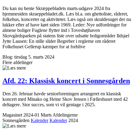
Du kan nu hente Skræppebladets marts-udgave 2024 fra
hjemmesiden skraeppebladet.dk. Læs bl.a. om ghettoliste, råderet,
folkehus, koncerter og aktiviteter. Læs også om skraldesuget der nu
lukker efter af have kørt siden 1969. Leder: Nye udfordringer for
almene boliger Fuglene flytter ind i Toveshøjhaven
Skovgårdsparken på statens liste over udsatte boligområder Ildsjæl
Jytte Lausen: En stille slider Begreber i reglerne om råderet
Folkehuset Gellerup kæmper for at forblive
Blog: tirsdag 5. marts 2024
Flere afdelinger
Afd. 22: Klassisk koncert i Sonnes­gården
Den 26. februar havde seniorforeningen arrangeret en klassisk
koncert med Minako og Heine Skov Jensen i Fælleshuset med 42
deltagere. Stor succes, som vi vil gentage i 2025.
Magasinet 2024-01 Marts
Afdelingerne
Sonnesgården
Kalender
Kalender
2024