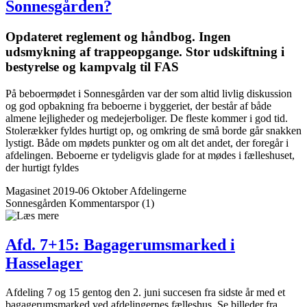
Sonnes­gården?
Opdateret reglement og håndbog. Ingen
udsmykning af trappeopgange. Stor udskiftning i
bestyrelse og kampvalg til FAS
På beboermødet i Sonnesgården var der som altid livlig diskussion
og god opbakning fra beboerne i byggeriet, der består af både
almene lejligheder og medejerboliger. De fleste kommer i god tid.
Stolerækker fyldes hurtigt op, og omkring de små borde går snakken
lystigt. Både om mødets punkter og om alt det andet, der foregår i
afdelingen. Beboerne er tydeligvis glade for at mødes i fælleshuset,
der hurtigt fyldes
Magasinet 2019-06 Oktober
Afdelingerne
Sonnesgården
Kommentar­spor (1)
Afd. 7+15: Bagage­rums­marked i
Hasselager
Afdeling 7 og 15 gentog den 2. juni succesen fra sidste år med et
bagagerumsmarked ved afdelingernes fælleshus. Se billeder fra