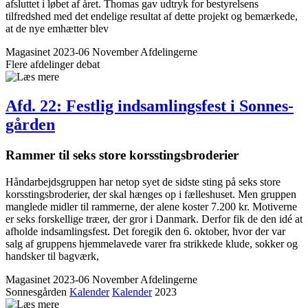
afsluttet i løbet af året. Thomas gav udtryk for bestyrelsens
tilfredshed med det endelige resultat af dette projekt og bemærkede,
at de nye emhætter blev
Magasinet 2023-06 November
Afdelingerne
Flere afdelinger
debat
Afd. 22: Festlig indsamlingsfest i Sonnes­
gården
Rammer til seks store korsstingsbroderier
Håndarbejdsgruppen har netop syet de sidste sting på seks store
korsstingsbroderier, der skal hænges op i fælleshuset. Men gruppen
manglede midler til rammerne, der alene koster 7.200 kr. Motiverne
er seks forskellige træer, der gror i Danmark. Derfor fik de den idé at
afholde indsamlingsfest. Det foregik den 6. oktober, hvor der var
salg af gruppens hjemmelavede varer fra strikkede klude, sokker og
handsker til bagværk,
Magasinet 2023-06 November
Afdelingerne
Sonnesgården
Kalender
Kalender
2023