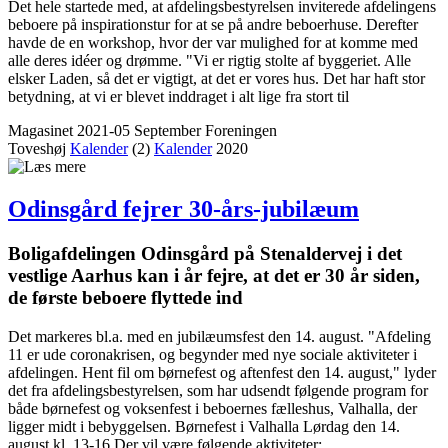
Det hele startede med, at afdelingsbestyrelsen inviterede afdelingens
beboere på inspirationstur for at se på andre beboerhuse. Derefter
havde de en workshop, hvor der var mulighed for at komme med
alle deres idéer og drømme. "Vi er rigtig stolte af byggeriet. Alle
elsker Laden, så det er vigtigt, at det er vores hus. Det har haft stor
betydning, at vi er blevet inddraget i alt lige fra stort til
Magasinet 2021-05 September
Foreningen
Toveshøj
Kalender
(2)
Kalender
2020
Odinsgård fejrer 30-års-jubilæum
Boligafdelingen Odinsgård på Stenaldervej i det
vestlige Aarhus kan i år fejre, at det er 30 år siden,
de første beboere flyttede ind
Det markeres bl.a. med en jubilæumsfest den 14. august. "Afdeling
11 er ude coronakrisen, og begynder med nye sociale aktiviteter i
afdelingen. Hent fil om børnefest og aftenfest den 14. august," lyder
det fra afdelingsbestyrelsen, som har udsendt følgende program for
både børnefest og voksenfest i beboernes fælleshus, Valhalla, der
ligger midt i bebyggelsen. Børnefest i Valhalla Lørdag den 14.
august kl. 13-16 Der vil være følgende aktiviteter: