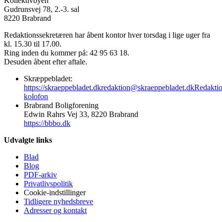
Kollektivbyen
Gudrunsvej 78, 2.-3. sal
8220 Brabrand
Redaktionssekretæren har åbent kontor hver torsdag i lige uger fra
kl. 15.30 til 17.00.
Ring inden du kommer på: 42 95 63 18.
Desuden åbent efter aftale.
Skræppebladet:
https://skraeppebladet.dk
redaktion@skraeppebladet.dk
Redakti
kolofon
Brabrand Boligforening
Edwin Rahrs Vej 33, 8220 Brabrand
https://bbbo.dk
Udvalgte links
Blad
Blog
PDF-arkiv
Privatlivspolitik
Cookie-indstillinger
Tidligere nyhedsbreve
Adresser og kontakt