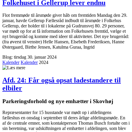
Folkehuset i Gellerup lever endnu
Flot fremmøde til årsmøde giver håb om fremtiden Mandag den 29.
januar, havde Gellerup Fællesråd indbudt til årsmøde i Folkehus
Gellerup, der holder til i lokalerne på Gudrunsvej 80. 29 personer,
var mødt op for at få information om Folkehusets fremtid, vælge et
nyt brugerråd og komme med ideer til aktiviteter. Det nye brugerråd:
(fra øverst til venstre) Helle Hansen, Elsebeth Frederiksen, Hanne
Østergaard, Birthe Jensen, Katulma Guraa, Ingrid
Blog: tirsdag 30. januar 2024
Kalender
Kalender
2024
Afd. 24: Får også opsat ladestandere til
elbiler
Parkeringsforhold og nye emhætter i Skovhøj
Repræsentanter for 15 husstande var mødt op i afdelingens
fælleshus en onsdag i september til deres årlige afdelingsmøde. En
af de centrale emner, som kontaktperson Thomas Busch fortalte om i
sin beretning, var udskiftningen af emhætter i afdelingen, som blev