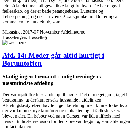
beretning, ud med, at han synes, at de bor et fantastisk sted. Det er
ude på landet, men alligevel ikke langt fra byen. De har et godt
fællesskab, og der er både petanquebane, Lunterne og
fællesspisning, og der har været 25-års jubilæum. Der er også
kommet en ny hundeklub, som
Magasinet 2017-07 November
Afdelingerne
Hasselengen, Hasselhøj
Afd. 14: Møder går altid hurtigt i
Borumtoften
Stadig ingen formand i bolig­foreningens
næstmindste afdeling
Der var mødt fire husstande op til mødet. Det er meget godt, taget i
betragtning, at der kun er seks husstande i afdelingen.
Afdelingsbestyrelsen havde ingen beretning, men kunne fortælle, at
der var kommet nye komfurer og emhætter, og at fælleshuset var
blevet malet. En beboer ved navn Carsten var lidt utilfreds med
hensyn til huslejerefusion for den store vandregning, som afdelingen
har fået, da den