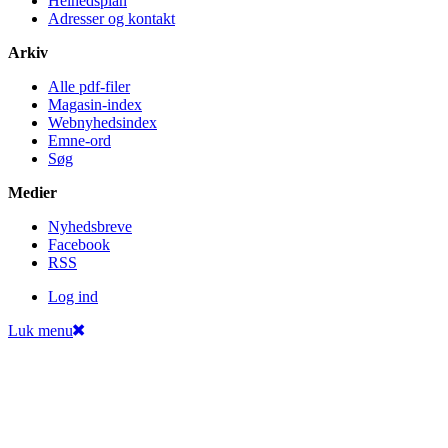
Helheds­plan
Adresser og kontakt
Arkiv
Alle pdf-filer
Magasin-index
Webnyhedsindex
Emne-ord
Søg
Medier
Nyheds­breve
Facebook
RSS
Log ind
Luk menu