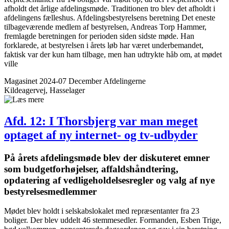
afholdt det årlige afdelingsmøde. Traditionen tro blev det afholdt i
afdelingens fælleshus. Afdelingsbestyrelsens beretning Det eneste
tilbageværende medlem af bestyrelsen, Andreas Torp Hammer,
fremlagde beretningen for perioden siden sidste møde. Han
forklarede, at bestyrelsen i årets løb har været underbemandet,
faktisk var der kun ham tilbage, men han udtrykte håb om, at mødet
ville
Magasinet 2024-07 December
Afdelingerne
Kildeagervej, Hasselager
Afd. 12: I Thorsbjerg var man meget
optaget af ny internet- og tv-udbyder
På årets afdelings­møde blev der diskuteret emner
som budgetforhøjelser, affaldshåndtering,
opdatering af vedligeholdelsesregler og valg af nye
bestyrelsesmedlemmer
Mødet blev holdt i selskabslokalet med repræsentanter fra 23
boliger. Der blev uddelt 46 stemmesedler. Formanden, Esben Trige,