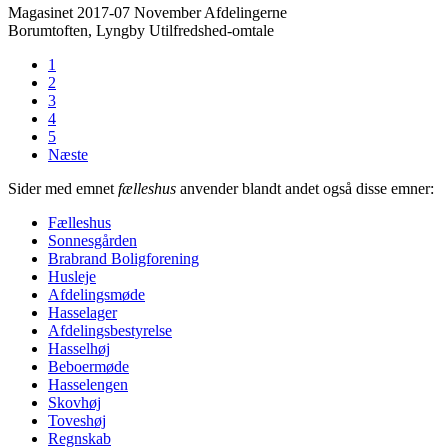
Magasinet 2017-07 November
Afdelingerne
Borumtoften, Lyngby
Utilfredshed-omtale
1
2
3
4
5
Næste
Sider med emnet
fælleshus
anvender blandt andet også disse emner:
Fælleshus
Sonnes­gården
Brabrand Bolig­forening
Husleje
Afdelings­møde
Hasselager
Afdelings­bestyrelse
Hasselhøj
Beboer­møde
Hasselengen
Skovhøj
Toveshøj
Regnskab