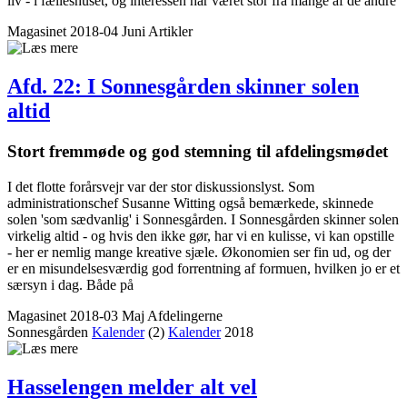
liv - i fælleshuset, og interessen har været stor fra mange af de andre
Magasinet 2018-04 Juni
Artikler
Afd. 22: I Sonnes­gården skinner solen
altid
Stort fremmøde og god stemning til afdelings­mødet
I det flotte forårsvejr var der stor diskussionslyst. Som
administrationschef Susanne Witting også bemærkede, skinnede
solen 'som sædvanlig' i Sonnesgården. I Sonnesgården skinner solen
virkelig altid - og hvis den ikke gør, har vi en kulisse, vi kan opstille
- her er nemlig mange kreative sjæle. Økonomien ser fin ud, og der
er en misundelsesværdig god forrentning af formuen, hvilken jo er et
særsyn i dag. Både på
Magasinet 2018-03 Maj
Afdelingerne
Sonnesgården
Kalender
(2)
Kalender
2018
Hasselengen melder alt vel