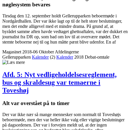
nøglesystem bevares
Tirsdag den 12. september holdt Gellerupparken beboermøde i
Nordgårdhallen. Der var ikke lagt op til de helt store beslutninger,
men det endte alligevel med et mindre drama. På grund af, at
byrådet samme aften havde vedtaget ghettoaftalen, var der dukket en
journalist fra DR op, som bad om lov til at overvære mødet. Det
stemte beboerne nej til og hun måtte pænt blive udenfor. En af
Magasinet 2018-06 Oktober
Afdelingerne
Gellerupparken
Kalender
(2)
Kalender
2018
Debat-omtale
Afd. 5: Nyt vedligeholdelsesreglement,
bus og skraldesug var temaerne i
Toveshøj
Alt var overstået på to timer
Der var ikke nær så mange mennesker som normalt til Toveshøjs
beboermøde, men der var heller ikke valg eller vigtige beslutninger
på dagsordenen. Der var i forvejen meldt ud, at der ingen