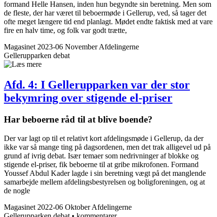
formand Helle Hansen, inden hun begyndte sin beretning. Men som
de fleste, der har været til beboermøde i Gellerup, ved, så tager det
ofte meget længere tid end planlagt. Mødet endte faktisk med at vare
fire en halv time, og folk var godt trætte,
Magasinet 2023-06 November
Afdelingerne
Gellerupparken
debat
Afd. 4: I Gellerup­parken var der stor
bekymring over stigende el-priser
Har beboerne råd til at blive boende?
Der var lagt op til et relativt kort afdelingsmøde i Gellerup, da der
ikke var så mange ting på dagsordenen, men det trak alligevel ud på
grund af ivrig debat. Især temaer som nedrivninger af blokke og
stigende el-priser, fik beboerne til at gribe mikrofonen. Formand
Youssef Abdul Kader lagde i sin beretning vægt på det manglende
samarbejde mellem afdelingsbestyrelsen og boligforeningen, og at
de nogle
Magasinet 2022-06 Oktober
Afdelingerne
Gellerupparken
debat • kommentarer