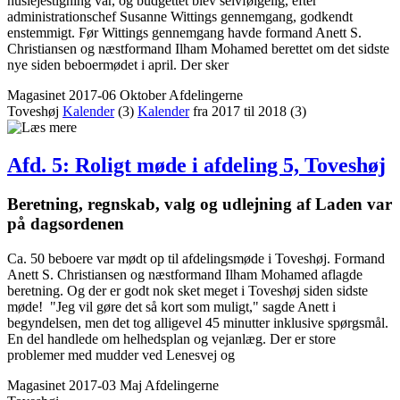
huslejestigning var, og budgettet blev selvfølgelig, efter
administrationschef Susanne Wittings gennemgang, godkendt
enstemmigt. Før Wittings gennemgang havde formand Anett S.
Christiansen og næstformand Ilham Mohamed berettet om det sidste
nye siden beboermødet i april. Der sker
Magasinet 2017-06 Oktober
Afdelingerne
Toveshøj
Kalender
(3)
Kalender
fra 2017 til 2018
(3)
Afd. 5: Roligt møde i afdeling 5, Toveshøj
Beretning, regnskab, valg og udlejning af Laden var
på dagsordenen
Ca. 50 beboere var mødt op til afdelingsmøde i Toveshøj. Formand
Anett S. Christiansen og næstformand Ilham Mohamed aflagde
beretning. Og der er godt nok sket meget i Toveshøj siden sidste
møde! "Jeg vil gøre det så kort som muligt," sagde Anett i
begyndelsen, men det tog alligevel 45 minutter inklusive spørgsmål.
En del handlede om helhedsplan og vejanlæg. Der er store
problemer med mudder ved Lenesvej og
Magasinet 2017-03 Maj
Afdelingerne