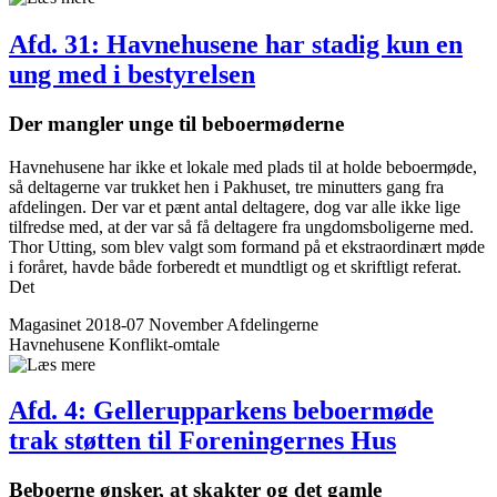
Afd. 31: Havne­husene har stadig kun en
ung med i bestyrelsen
Der mangler unge til beboer­møderne
Havnehusene har ikke et lokale med plads til at holde beboermøde,
så deltagerne var trukket hen i Pakhuset, tre minutters gang fra
afdelingen. Der var et pænt antal deltagere, dog var alle ikke lige
tilfredse med, at der var så få deltagere fra ungdomsboligerne med.
Thor Utting, som blev valgt som formand på et ekstraordinært møde
i foråret, havde både forberedt et mundtligt og et skriftligt referat.
Det
Magasinet 2018-07 November
Afdelingerne
Havnehusene
Konflikt-omtale
Afd. 4: Gellerup­parkens beboer­møde
trak støtten til Foreningernes Hus
Beboerne ønsker, at skakter og det gamle