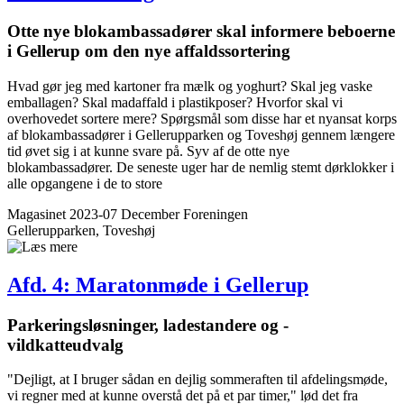
Otte nye blokambassadører skal informere beboerne
i Gellerup om den nye affaldssortering
Hvad gør jeg med kartoner fra mælk og yoghurt? Skal jeg vaske
emballagen? Skal madaffald i plastikposer? Hvorfor skal vi
overhovedet sortere mere? Spørgsmål som disse har et nyansat korps
af blokambassadører i Gellerupparken og Toveshøj gennem længere
tid øvet sig i at kunne svare på. Syv af de otte nye
blokambassadører. De seneste uger har de nemlig stemt dørklokker i
alle opgangene i de to store
Magasinet 2023-07 December
Foreningen
Gellerupparken, Toveshøj
Afd. 4: Maratonmøde i Gellerup
­Parkeringsløsninger, ladestandere og ­
vildkatteudvalg
"Dejligt, at I bruger sådan en dejlig sommeraften til afdelingsmøde,
vi regner med at kunne overstå det på et par timer," lød det fra