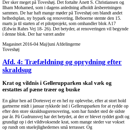
Der sker meget på Toveshøj. Det fortalte Anett S. Christiansen og
Ilham Mohamed, som i dagens anledning afholdt årsberetningen
sammen. De har haft mange møder på Toveshøj om blandt andet
helhedsplan, ny bypark og renovering. Beboerne stemte den 15.
marts ja til starten af et pilotprojekt, som omhandler blok A17
(Edwin Rahrs Vej 18- 26). Det betyder, at renoveringen vil begynde
i denne blok. Der har været andre
Magasinet 2016-04 Maj/juni
Afdelingerne
Toveshøj
Afd. 4: Træfældning og oprydning efter
skraldsug
Krat og vildnis i Gellerup­parken skal væk og
erstattes af pæne træer og buske
En gåtur hen ad Dortesvej er en hel ny oplevelse, efter at stort hold
gartnerne midt i januar rykkede ind i Gellerupparken for at rydde op
efter den store skraldsugsrenovering, som har fundet sted de sidste
par år. På Gudrunsvej har det betydet, at der er blevet ryddet godt og
grundigt op i det vildtvoksende krat, som mange steder var vokset
op rundt om stuelejlighedernes små terrasser. Og