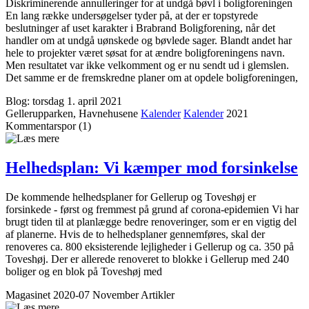
Diskriminerende annulleringer for at undgå bøvl i boligforeningen
En lang række undersøgelser tyder på, at der er topstyrede
beslutninger af uset karakter i Brabrand Boligforening, når det
handler om at undgå uønskede og bøvlede sager. Blandt andet har
hele to projekter været søsat for at ændre boligforeningens navn.
Men resultatet var ikke velkomment og er nu sendt ud i glemslen.
Det samme er de fremskredne planer om at opdele boligforeningen,
Blog: torsdag 1. april 2021
Gellerupparken, Havnehusene
Kalender
Kalender
2021
Kommentar­spor (1)
Helheds­plan: Vi kæmper mod forsinkelse
De kommende helhedsplaner for Gellerup og Toveshøj er
forsinkede - først og fremmest på grund af corona-epidemien Vi har
brugt tiden til at planlægge bedre renoveringer, som er en vigtig del
af planerne. Hvis de to helhedsplaner gennemføres, skal der
renoveres ca. 800 eksisterende lejligheder i Gellerup og ca. 350 på
Toveshøj. Der er allerede renoveret to blokke i Gellerup med 240
boliger og en blok på Toveshøj med
Magasinet 2020-07 November
Artikler