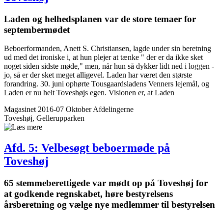
Laden og helheds­planen var de store temaer for
septembermødet
Beboerformanden, Anett S. Christiansen, lagde under sin beretning
ud med det ironiske i, at hun plejer at tænke " der er da ikke sket
noget siden sidste møde," men, når hun så dykker lidt ned i loggen -
jo, så er der sket meget alligevel. Laden har været den største
forandring. 30. juni ophørte Tousgaardsladens Venners lejemål, og
Laden er nu helt Toveshøjs egen. Visionen er, at Laden
Magasinet 2016-07 Oktober
Afdelingerne
Toveshøj, Gellerupparken
Afd. 5: Velbesøgt beboer­møde på
Toveshøj
65 stemmeberettigede var mødt op på Toveshøj for
at godkende regnskabet, høre bestyrelsens
årsberetning og vælge nye medlemmer til bestyrelsen