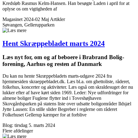
Kredsløb Rasmus Kelm-Hansen. Han besøgte Laden i april for at
oplyse os om vigtigheden af
Magasinet 2024-02 Maj
Artikler
Søvangen, Gellerupparken
Hent Skræppe­bladet marts 2024
Læs nyt for, om og af beboere i Brabrand Bolig­
forening, Aarhus og resten af Danmark
Du kan nu hente Skræppebladets marts-udgave 2024 fra
hjemmesiden skraeppebladet.dk. Læs bl.a. om ghettoliste, råderet,
folkehus, koncerter og aktiviteter. Læs også om skraldesuget der nu
lukker efter af have kørt siden 1969. Leder: Nye udfordringer for
almene boliger Fuglene flytter ind i Toveshøjhaven
Skovgårdsparken på statens liste over udsatte boligområder Ildsjæl
Jytte Lausen: En stille slider Begreber i reglerne om råderet
Folkehuset Gellerup kæmper for at forblive
Blog: tirsdag 5. marts 2024
Flere afdelinger