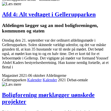
Afd 4: Alt vedtaget i Gellerup­parken
Afdelingen lægger sag an mod bolig­foreningen,
kommunen og staten
Onsdag den 21. september var der ordinært afdelingsmøde i
Gellerupparken. Solen skinnede vældigt udenfor, og det var måske
grunden til, at kun 35 husstande var til stede på mødet. Det betød
også, at mødet kun tog to og en halv time. Det er kort tid for et
beboermøde i Gellerup. Det vigtigste på mødet var formand Youssef
Abdel Kaders bestyrelsesberetning. Han kunne nemlig fortælle, at et
flertal i
Magasinet 2021-06 oktober
Afdelingerne
Gellerupparken
Kalender
Kalender
2021
Debat-omtale
Bolig­forening mørklægger uønskede
projekter