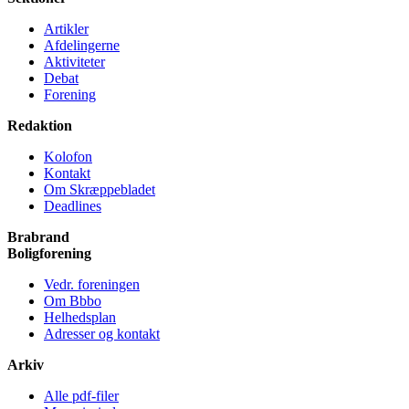
Artikler
Afdelingerne
Aktiviteter
Debat
Forening
Redaktion
Kolofon
Kontakt
Om Skræppe­bladet
Deadlines
Brabrand
Bolig­forening
Vedr. foreningen
Om Bbbo
Helheds­plan
Adresser og kontakt
Arkiv
Alle pdf-filer