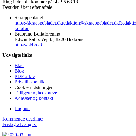
Ring inden du kommer på: 42 95 63 18.
Desuden åbent efter aftale.
Skræppebladet:
https://skraeppebladet.dk
redaktion@skraeppebladet.dk
Redakti
kolofon
Brabrand Boligforening
Edwin Rahrs Vej 33, 8220 Brabrand
https://bbbo.dk
Udvalgte links
Blad
Blog
PDF-arkiv
Privatlivspolitik
Cookie-indstillinger
Tidligere nyhedsbreve
Adresser og kontakt
Log ind
Kommende deadline:
Fredag 21. august