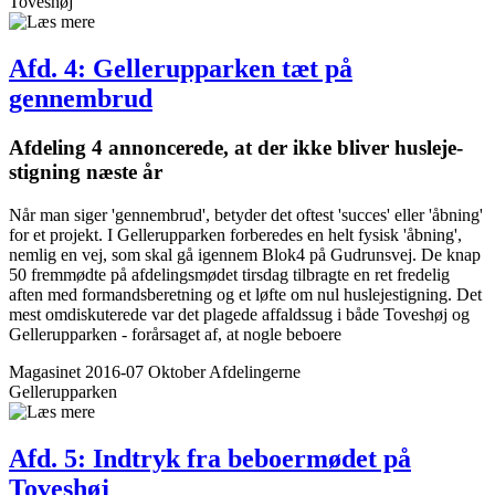
Toveshøj
Afd. 4: Gellerup­parken tæt på
gennembrud
Afdeling 4 annoncerede, at der ikke bliver husleje­
stigning næste år
Når man siger 'gennembrud', betyder det oftest 'succes' eller 'åbning'
for et projekt. I Gellerupparken forberedes en helt fysisk 'åbning',
nemlig en vej, som skal gå igennem Blok4 på Gudrunsvej. De knap
50 fremmødte på afdelingsmødet tirsdag tilbragte en ret fredelig
aften med formandsberetning og et løfte om nul huslejestigning. Det
mest omdiskuterede var det plagede affaldssug i både Toveshøj og
Gellerupparken - forårsaget af, at nogle beboere
Magasinet 2016-07 Oktober
Afdelingerne
Gellerupparken
Afd. 5: Indtryk fra beboer­mødet på
Toveshøj