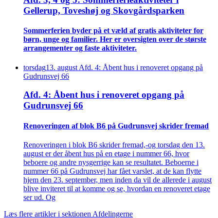
Gellerup, Toveshøj og Skovgårds­parken
Sommer­ferien byder på et væld af gratis aktiviteter for
børn, unge og familier. Her er oversigten over de største
arrangementer og faste aktiviteter.
torsdag
13
.
august
Afd. 4: Åbent hus i renoveret opgang på
Gudrunsvej 66
Afd. 4: Åbent hus i renoveret opgang på
Gudrunsvej 66
Renove­ringen af blok B6 på Gudrunsvej skrider fremad
Renoveringen i blok B6 skrider fremad,-og torsdag den 13.
august er der åbent hus på en etage i nummer 66, hvor
beboere og andre nysgerrige kan se resultatet. Beboerne i
nummer 66 på Gudrunsvej har fået varslet, at de kan flytte
hjem den 23. september, men inden da vil de allerede i august
blive inviteret til at komme og se, hvordan en renoveret etage
ser ud. Og
Læs flere artikler i sektionen Afdelingerne