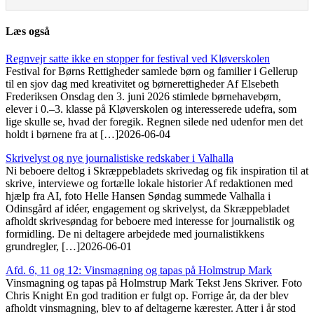
Læs også
Regnvejr satte ikke en stopper for festival ved Kløverskolen
Festival for Børns Rettigheder samlede børn og familier i Gellerup
til en sjov dag med kreativitet og børnerettigheder Af Elsebeth
Frederiksen Onsdag den 3. juni 2026 stimlede børnehavebørn,
elever i 0.–3. klasse på Kløverskolen og interesserede udefra, som
lige skulle se, hvad der foregik. Regnen silede ned udenfor men det
holdt i børnene fra at […]
2026-06-04
Skrivelyst og nye journalistiske redskaber i Valhalla
Ni beboere deltog i Skræppebladets skrivedag og fik inspiration til at
skrive, interviewe og fortælle lokale historier Af redaktionen med
hjælp fra AI, foto Helle Hansen Søndag summede Valhalla i
Odinsgård af idéer, engagement og skrivelyst, da Skræppebladet
afholdt skrivesøndag for beboere med interesse for journalistik og
formidling. De ni deltagere arbejdede med journalistikkens
grundregler, […]
2026-06-01
Afd. 6, 11 og 12: Vinsmagning og tapas på Holmstrup Mark
Vinsmagning og tapas på Holmstrup Mark Tekst Jens Skriver. Foto
Chris Knight En god tradition er fulgt op. Forrige år, da der blev
afholdt vinsmagning, blev to af deltagerne kærester. Atter i år stod