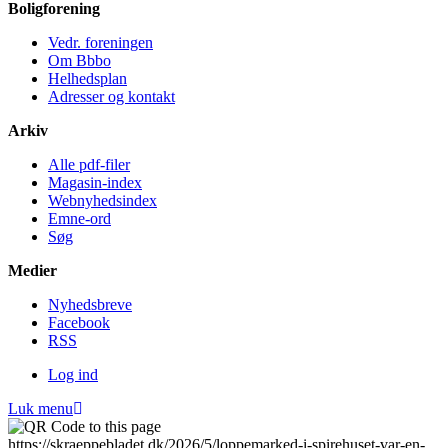
Bolig­forening
Vedr. foreningen
Om Bbbo
Helheds­plan
Adresser og kontakt
Arkiv
Alle pdf-filer
Magasin-index
Webnyhedsindex
Emne-ord
Søg
Medier
Nyheds­breve
Facebook
RSS
Log ind
Luk menu