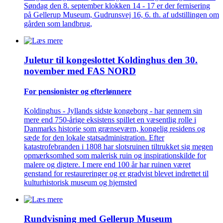
Søndag den 8. september klokken 14 - 17 er der fernisering
på Gellerup Museum, Gudrunsvej 16, 6. th. af udstillingen om
gården som landbrug,
Juletur til kongeslottet Koldinghus den 30.
november med FAS NORD
For pensionister og efterlønnere
Koldinghus - Jyllands sidste kongeborg - har gennem sin
mere end 750-årige eksistens spillet en væsentlig rolle i
Danmarks historie som grænseværn, kongelig residens og
sæde for den lokale statsadministration. Efter
katastrofebranden i 1808 har slotsruinen tiltrukket sig megen
opmærksomhed som malerisk ruin og inspirationskilde for
malere og digtere. I mere end 100 år har ruinen været
genstand for restaureringer og er gradvist blevet indrettet til
kulturhistorisk museum og hjemsted
Rundvisning med Gellerup Museum