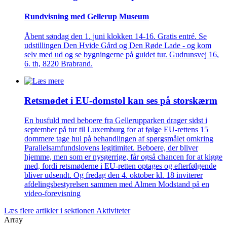
Rundvisning med Gellerup Museum
Åbent søndag den 1. juni klokken 14-16. Gratis entré. Se
udstillingen Den Hvide Gård og Den Røde Lade - og kom
selv med ud og se bygningerne på guidet tur. Gudrunsvej 16,
6. th, 8220 Brabrand.
Retsmødet i EU-domstol kan ses på storskærm
En busfuld med beboere fra Gellerupparken drager sidst i
september på tur til Luxemburg for at følge EU-rettens 15
dommere tage hul på behandlingen af spørgsmålet omkring
Parallelsamfundslovens legitimitet. Beboere, der bliver
hjemme, men som er nysgerrige, får også chancen for at kigge
med, fordi retsmøderne i EU-retten optages og efterfølgende
bliver udsendt. Og fredag den 4. oktober kl. 18 inviterer
afdelingsbestyrelsen sammen med Almen Modstand på en
video-forevisning
Læs flere artikler i sektionen Aktiviteter
Array