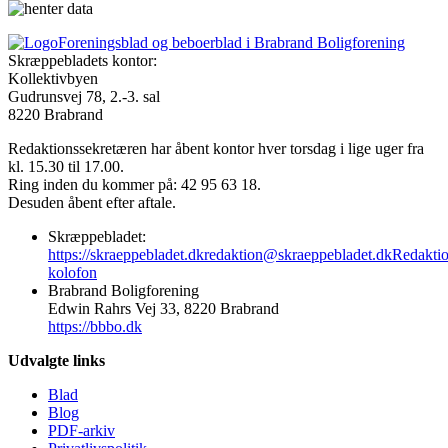
Foreningsblad og beboerblad i Brabrand Boligforening
Skræppebladets kontor:
Kollektivbyen
Gudrunsvej 78, 2.-3. sal
8220 Brabrand
Redaktionssekretæren har åbent kontor hver torsdag i lige uger fra
kl. 15.30 til 17.00.
Ring inden du kommer på: 42 95 63 18.
Desuden åbent efter aftale.
Skræppebladet:
https://skraeppebladet.dk
redaktion@skraeppebladet.dk
Redakti
kolofon
Brabrand Boligforening
Edwin Rahrs Vej 33, 8220 Brabrand
https://bbbo.dk
Udvalgte links
Blad
Blog
PDF-arkiv