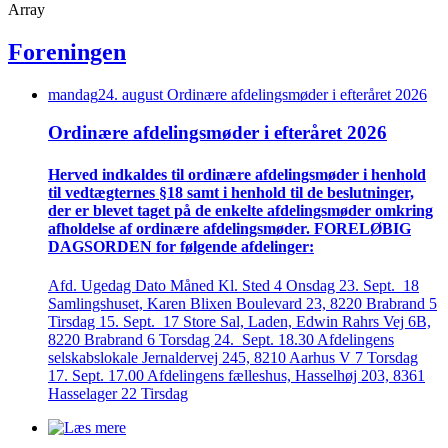
Array
Foreningen
mandag
24
.
august
Ordinære afdelings­møder i efteråret 2026
Ordinære afdelings­møder i efteråret 2026
Herved indkaldes til ordinære afdelings­møder i henhold
til vedtægternes §18 samt i henhold til de beslutninger,
der er blevet taget på de enkelte afdelings­møder omkring
afholdelse af ordinære afdelings­møder. FORELØBIG
DAGSORDEN for følgende afdelinger:
Afd. Ugedag Dato Måned Kl. Sted 4 Onsdag 23. Sept. 18
Samlingshuset, Karen Blixen Boulevard 23, 8220 Brabrand 5
Tirsdag 15. Sept. 17 Store Sal, Laden, Edwin Rahrs Vej 6B,
8220 Brabrand 6 Torsdag 24. Sept. 18.30 Afdelingens
selskabslokale Jernaldervej 245, 8210 Aarhus V 7 Torsdag
17. Sept. 17.00 Afdelingens fælleshus, Hasselhøj 203, 8361
Hasselager 22 Tirsdag