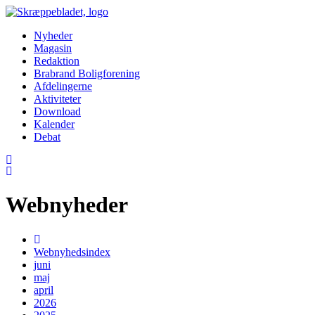
Nyheder
Magasin
Redaktion
Brabrand Boligforening
Afdelingerne
Aktiviteter
Download
Kalender
Debat
Webnyheder
Webnyhedsindex
juni
maj
april
2026