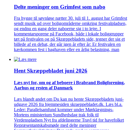
Delte meninger om Grimfest som nabo
Fra hygge til søvnløse nætter 30. juli til 1. august har Grimfest
sendt musik ud over boligområderne omkring festivalpladsen,
og endnu en gang deler naboerne sig i to lejre. I
kommentarsporene på Facebook, både i lokale boliggrupper
tæt på festivalen og på Skræppebladets side, tegner der sig et
billede af en debat, der går igen år efter år: Er festivalen en
kærkommen fest i baghaven eller en årlig belastning, man
Hent Skræppe­bladet juni 2026
Læs nyt for, om og af beboere i Brabrand Bolig­forening,
Aarhus og resten af Danmark
Læs blandt andet om Du kan nu hente Skræppebladets juni-
udgave 2026 fra hjemmesiden skraeppebladet.dk. Læs bl.a.
Leder: Parallelsamfund kommer under Mørklægnings-
Mortens ministerium Sundhedsdag trak folk til
Verdenspladsen Nyt fra afdelingerne Travl tid for havefolket
Repræsentantskabsmøde med delte meninger