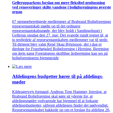
Gellerup­parkens forslag om mere fleksibel genhusning
ved renove­ringer skilte vandene i bolig­foreningens øverste
organ
67 stemmeberettigede medlemmer af Brabrand Boligforenings
repræsentantskab mødte op til det ordinære
repræsentantskabsmøde, der blev holdt i Samlingshuset i
Gellerup onsdag den 27. maj. Det svarede rundt regnet til, at
to tredjedele af repræsentantskabets medlemmer var til stede.
Til dirigent blev valgt René Skau Björnsson, der i dag er
direktør for Fruerhøjgård Boligforening i Herning. Beretning
om årets gang Foreningens skriftlige årsberetning kan ses på
boligforeningens hjemmeside
Afdelingens budgetter hører til på afdelings­
møder
Kildeagervejs formand, Andreas Torp Hammer, foreslog, at
Brabrand Boligforening skal gøre sit yderste for, at
afdelingsmøder vedvarende har hjemmel til at forkaste
afdelingsbudgetter, såfremt afdelingen finder det nødvendigt.
Repræsentantskabet bakkede op om et forslag fra afdeling 26,