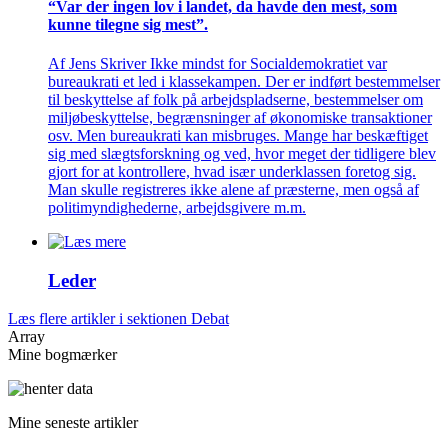
“Var der ingen lov i landet, da havde den mest, som
kunne tilegne sig mest”.
Af Jens Skriver Ikke mindst for Socialdemokratiet var
bureaukrati et led i klassekampen. Der er indført bestemmelser
til beskyttelse af folk på arbejdspladserne, bestemmelser om
miljøbeskyttelse, begrænsninger af økonomiske transaktioner
osv. Men bureaukrati kan misbruges. Mange har beskæftiget
sig med slægtsforskning og ved, hvor meget der tidligere blev
gjort for at kontrollere, hvad især underklassen foretog sig.
Man skulle registreres ikke alene af præsterne, men også af
politimyndighederne, arbejdsgivere m.m.
Leder
Læs flere artikler i sektionen Debat
Array
Mine bogmærker
Mine seneste artikler