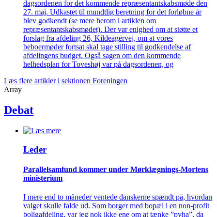
dagsordenen for det kommende repræsentantskabsmøde den
27. maj. Udkastet til mundtlig beretning for det forløbne år
blev godkendt (se mere herom i artiklen om
repræsentantskabsmødet). Der var enighed om at støtte et
forslag fra afdeling 26, Kildeagervej, om at vores
beboermøder fortsat skal tage stilling til godkendelse af
afdelingens budget. Også sagen om den kommende
helhedsplan for Toveshøj var på dagsordenen, og
Læs flere artikler i sektionen Foreningen
Array
Debat
Leder
Parallelsamfund kommer under Mørklægnings-Mortens
ministerium
I mere end to måneder ventede danskerne spændt på, hvordan
valget skulle falde ud. Som borger med bopæl i en non-profit
boligafdeling, var jeg nok ikke ene om at tænke ”pyha”, da