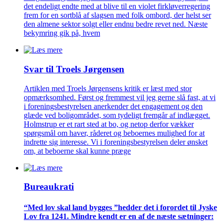
det endeligt endte med at blive til en violet firkløverregering
frem for en sortblå af slagsen med folk ombord, der helst ser
den almene sektor solgt eller endnu bedre revet ned. Næste
bekymring gik på, hvem
Svar til Troels Jørgensen
Artiklen med Troels Jørgensens kritik er læst med stor
opmærksomhed. Først og fremmest vil jeg gerne slå fast, at vi
i foreningsbestyrelsen anerkender det engagement og den
glæde ved boligområdet, som tydeligt fremgår af indlægget.
Holmstrup er et rart sted at bo, og netop derfor vækker
spørgsmål om haver, råderet og beboernes mulighed for at
indrette sig interesse. Vi i foreningsbestyrelsen deler ønsket
om, at beboerne skal kunne præge
Bureaukrati
“Med lov skal land bygges ”hedder det i forordet til Jyske
Lov fra 1241. Mindre kendt er en af de næste sætninger: