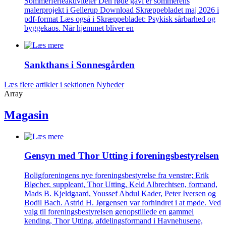
Sommerferieaktiviteter Den røde gavl er sommerens
malerprojekt i Gellerup Download Skræppebladet maj 2026 i
pdf-format Læs også i Skræppebladet: Psykisk sårbarhed og
byggekaos. Når hjemmet bliver en
Sankthans i Sonnes­gården
Læs flere artikler i sektionen Nyheder
Array
Magasin
Gensyn med Thor Utting i forenings­bestyrelsen
Boligforeningens nye foreningsbestyrelse fra venstre; Erik
Bløcher, suppleant, Thor Utting, Keld Albrechtsen, formand,
Mads B. Kjeldgaard, Youssef Abdul Kader, Peter Iversen og
Bodil Bach. Astrid H. Jørgensen var forhindret i at møde. Ved
valg til foreningsbestyrelsen genopstillede en gammel
kending, Thor Utting, afdelingsformand i Havnehusene,