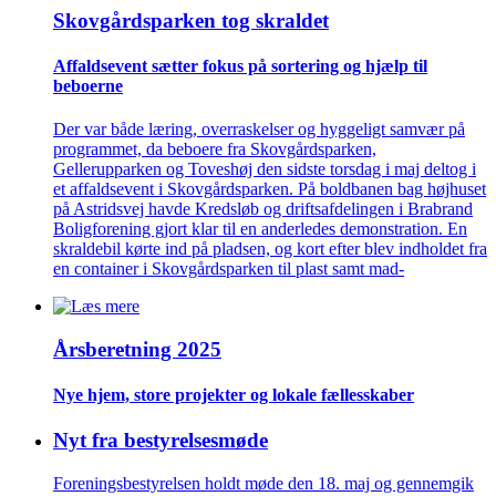
Skovgårds­parken tog skraldet
Affaldsevent sætter fokus på sortering og hjælp til
beboerne
Der var både læring, overraskelser og hyggeligt samvær på
programmet, da beboere fra Skovgårdsparken,
Gellerupparken og Toveshøj den sidste torsdag i maj deltog i
et affaldsevent i Skovgårdsparken. På boldbanen bag højhuset
på Astridsvej havde Kredsløb og driftsafdelingen i Brabrand
Boligforening gjort klar til en anderledes demonstration. En
skraldebil kørte ind på pladsen, og kort efter blev indholdet fra
en container i Skovgårdsparken til plast samt mad-
Årsberetning 2025
Nye hjem, store projekter og lokale fælles­skaber
Nyt fra bestyrelsesmøde
Foreningsbestyrelsen holdt møde den 18. maj og gennemgik