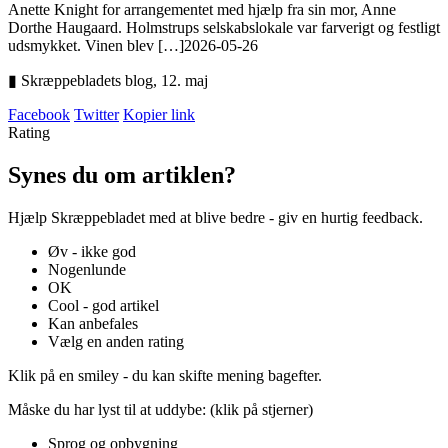
Anette Knight for arrangementet med hjælp fra sin mor, Anne
Dorthe Haugaard. Holmstrups selskabslokale var farverigt og festligt
udsmykket. Vinen blev […]
2026-05-26
▮ Skræppebladets blog,
12. maj
Facebook
Twitter
Kopier link
Rating
Synes du om artiklen?
Hjælp Skræppebladet med at blive bedre - giv en hurtig feedback.
Øv - ikke god
Nogenlunde
OK
Cool - god artikel
Kan anbefales
Vælg en anden rating
Klik på en smiley - du kan skifte mening bagefter.
Måske du har lyst til at uddybe: (klik på stjerner)
Sprog og opbygning