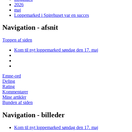
2026
maj
Loppemarked i Spirehuset var en succes
Navigation - afsnit
Toppen af siden
Kom til nyt loppemarked søndag den 17. maj
Emne-ord
Deling
Rating
Kommentarer
Mine artikler
Bunden af siden
Navigation - billeder
Kom til nyt loppemarked søndag den 17. maj