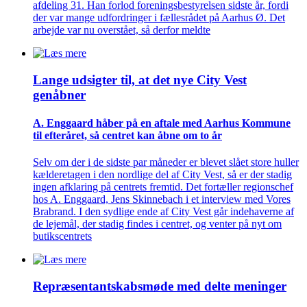
afdeling 31. Han forlod foreningsbestyrelsen sidste år, fordi
der var mange udfordringer i fællesrådet på Aarhus Ø. Det
arbejde var nu overstået, så derfor meldte
Lange udsigter til, at det nye City Vest
genåbner
A. Enggaard håber på en aftale med Aarhus Kommune
til efteråret, så centret kan åbne om to år
Selv om der i de sidste par måneder er blevet slået store huller
kælderetagen i den nordlige del af City Vest, så er der stadig
ingen afklaring på centrets fremtid. Det fortæller regionschef
hos A. Enggaard, Jens Skinnebach i et interview med Vores
Brabrand. I den sydlige ende af City Vest går indehaverne af
de lejemål, der stadig findes i centret, og venter på nyt om
butikscentrets
Repræsentant­skabs­møde med delte meninger