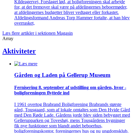
Kildeagervej. Forslaget lød, at boligforeningen skal arbejde
for, at det fremover skal være på afdelingernes beboermøder,
at afdelingernes budgetter bliver vedtaget eller forkastet.
Afdelingsformand Andreas Torp Hammer fortalte, at han blev
overrasket,
Læs flere artikler i sektionen Magasin
Array
Aktiviteter
Gården og Laden på Gellerup Museum
Fernisering 8. september af ­udstilling om gården, hvor ­
bolig­foreningen flyttede ind
I 1961 overtog Brabrand Boligforening Brabrands største
gård, Tousgaard, som af lokale omtaltes som Den Hvide Gård
med Den Røde Lade. Gårdens jorde blev siden bebygget med
Gellerupparken og Toveshøj, mens Tousgårdens bygninger
fik nye funktioner som blandt andet beboerhus,
boligforeningskontor, foreningernes hus og nu ungdomsklub.