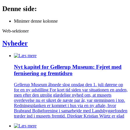
Denne side:
Minimer denne kolonne
Web-sektioner
Nyheder
Nyt kapitel for Gellerup Museum: Fejret med
fernisering og fremtidsro
Gellerup Museum åbnede slog onsdag den 1. juli dørene op
for en ny udstilling For kort tid siden var situationen en anden,
men efter den utrolig glædelige nyhed om, at museets
overlevelse nu er sikret de næste par år, var stemningen i top.
Redningsplanken er kommet i hus via en ny aftale, hvor
Brabrand Boligforening i samarbejde med Landsbyggefonden
træder ind i museets fremtid. Direktør Kristian Würtz er glad