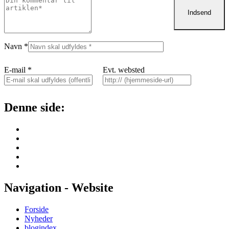
Navn
*
E-mail
*
Evt. websted
Denne side:
Navigation - Website
Forside
Nyheder
blogindex