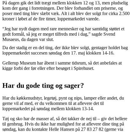
På dagen gik det lidt trægt mellem klokken 12 og 13, men pludselig
kom der gang i forretningen. Der blev forhandlet om priserne, og
poser med ting blev slæbt væk. Alt i alt blev der solgt for cirka 2.500
kroner i løbet af de fire timer, loppemarkedet varede.
“Jeg har nydt dagen med rare mennesker og har samtidig støttet et
godt formål, så jeg er meget tilfreds med i dag,” sagde Svend
Musaeus, da dagen var slut.
Da der stadig er en del ting, der ikke blev solgt, gentager holdet bag
loppemarkedet succesen søndag den 17. maj klokken 14-16.
Gellerup Museum har åbent i samme tidsrum, så det anbefales at
kigge forbi der før eller efter besøget i Spirehuset.
Har du gode ting og sager?
Har du køkkenudstyr, legetøj, pynt og nips, lamper eller andet, du
gerne vil af med, er du velkommen til at aflevere det til
loppemarkedet på søndag mellem klokken 13-14.
Tøj og sko har de masser af, så det takker de nej til – giv det hellere
til genbrug. Hvis du ikke har mulighed for at aflevere dine ting på
søndag, kan du kontakte Helle Hansen på 27 83 27 82 (gerne via