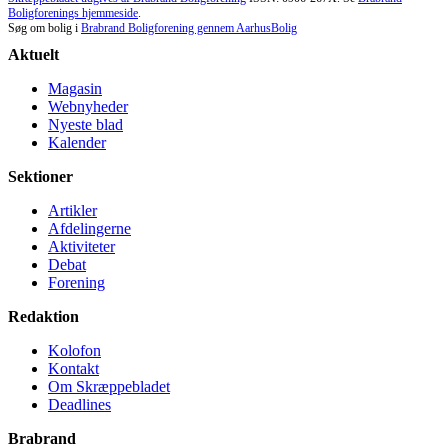
Boligforenings hjemmeside
.
Søg om bolig i
Brabrand Boligforening gennem AarhusBolig
Aktuelt
Magasin
Webnyheder
Nyeste blad
Kalender
Sektioner
Artikler
Afdelingerne
Aktiviteter
Debat
Forening
Redaktion
Kolofon
Kontakt
Om Skræppe­bladet
Deadlines
Brabrand