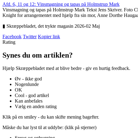
Afd. 6, 11 og 12: Vinsmagning og tapas på Holmstrup Mark
Vinsmagning og tapas på Holmstrup Mark Tekst Jens Skriver. Foto Chris 
Knight for arrangementet med hjælp fra sin mor, Anne Dorthe Haugaar
▮ Skræppebladet, det trykte magasin 2026-02 Maj
Facebook
Twitter
Kopier link
Rating
Synes du om artiklen?
Hjælp Skræppebladet med at blive bedre - giv en hurtig feedback.
Øv - ikke god
Nogenlunde
OK
Cool - god artikel
Kan anbefales
Vælg en anden rating
Klik på en smiley - du kan skifte mening bagefter.
Måske du har lyst til at uddybe: (klik på stjerner)
Sprog og opbygning