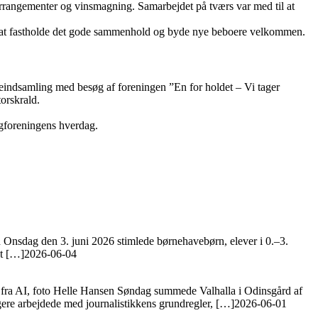
rrangementer og vinsmagning. Samarbejdet på tværs var med til at
 at fastholde det gode sammenhold og byde nye beboere velkommen.
ldeindsamling med besøg af foreningen ”En for holdet – Vi tager
orskrald.
ligforeningens hverdag.
en Onsdag den 3. juni 2026 stimlede børnehavebørn, elever i 0.–3.
at […]
2026-06-04
ælp fra AI, foto Helle Hansen Søndag summede Valhalla i Odinsgård af
agere arbejdede med journalistikkens grundregler, […]
2026-06-01