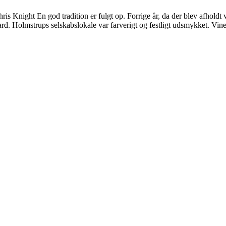
Knight En god tradition er fulgt op. Forrige år, da der blev afholdt vi
d. Holmstrups selskabslokale var farverigt og festligt udsmykket. Vin