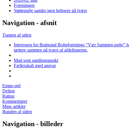
2026-02 Maj
Foreningen
Støttepulje samler igen beboere på tværs
Navigation - afsnit
Toppen af siden
Interessen for Brabrand Boligforenings ”Vær Sammen-pulje” har i
tættere sammen på tværs af afdelingerne.
Mad som samlingspunkt
Fællesskab med ansvar
Emne-ord
Deling
Rating
Kommentarer
Mine artikler
Bunden af siden
Navigation - billeder