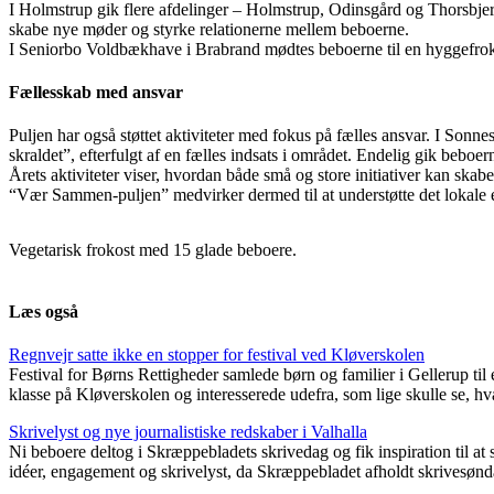
I Holmstrup gik flere afdelinger – Holmstrup, Odinsgård og Thorsbje
skabe nye møder og styrke relationerne mellem beboerne.
I Seniorbo Voldbækhave i Brabrand mødtes beboerne til en hyggefro
Fællesskab med ansvar
Puljen har også støttet aktiviteter med fokus på fælles ansvar. I Son
skraldet”, efterfulgt af en fælles indsats i området. Endelig gik bebo
Årets aktiviteter viser, hvordan både små og store initiativer kan skab
“Vær Sammen-puljen” medvirker dermed til at understøtte det lokale eng
Vegetarisk frokost med 15 glade beboere.
Læs også
Regnvejr satte ikke en stopper for festival ved Kløverskolen
Festival for Børns Rettigheder samlede børn og familier i Gellerup ti
klasse på Kløverskolen og interesserede udefra, som lige skulle se, h
Skrivelyst og nye journalistiske redskaber i Valhalla
Ni beboere deltog i Skræppebladets skrivedag og fik inspiration til a
idéer, engagement og skrivelyst, da Skræppebladet afholdt skrivesønda