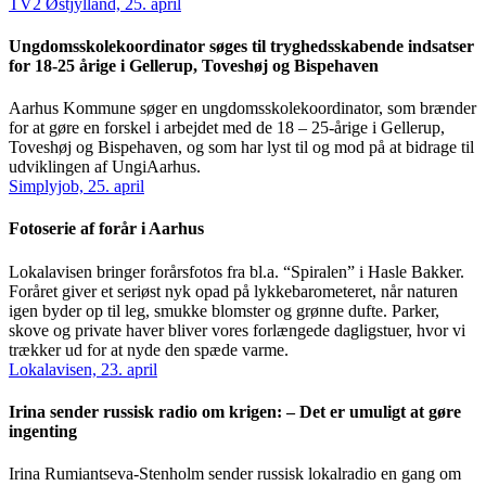
TV2 Østjylland, 25. april
Ungdomsskolekoordinator søges til tryghedsskabende indsatser
for 18-25 årige i Gellerup, Toveshøj og Bispehaven
Aarhus Kommune søger en ungdomsskolekoordinator, som brænder
for at gøre en forskel i arbejdet med de 18 – 25-årige i Gellerup,
Toveshøj og Bispehaven, og som har lyst til og mod på at bidrage til
udviklingen af UngiAarhus.
Simplyjob, 25. april
Fotoserie af forår i Aarhus
Lokalavisen bringer forårsfotos fra bl.a. “Spiralen” i Hasle Bakker.
Foråret giver et seriøst nyk opad på lykkebarometeret, når naturen
igen byder op til leg, smukke blomster og grønne dufte. Parker,
skove og private haver bliver vores forlængede dagligstuer, hvor vi
trækker ud for at nyde den spæde varme.
Lokalavisen, 23. april
Irina sender russisk radio om krigen: – Det er umuligt at gøre
ingenting
Irina Rumiantseva-Stenholm sender russisk lokalradio en gang om