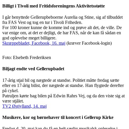
Billigt i Tivoli med Fritidsforeningens Aktivitetsstøtte
I går benyttede Gellerupbeboerne Aurelia og Stine, sig af tilbuddet
fra FAS Vest og tog en tur i Tivoli Friheden.
For 100 kroner kunne de komme ind og prøve alt det, de ville. De
var enige om, at det er dejligt, de har FAS, når de kan få sådan en
god oplevelse meget billigere.
Skræppebladet, Facebook, 16. maj
(kræver Facebook-login)
Foto: Elsebeth Frederiksen
Biljagt endte ved Gellerupbadet
17-årig stjal bil og nægtede at standse. Politiet måtte fredag sætte
efter en 17-årig bilist, der nægtede at standse. Han flygtede derefter
på cykel.
Patruljen kørte bag bilen på Edwin Rahrs Vej, og da den viste sig at
være stjålet.
TV2 Østjylland, 14. maj
Musikere, kor og børnehaver til koncert i Gellerup Kirke
Fredag d. 20. maj kan du få en helt særlig musikalsk oplevelse i