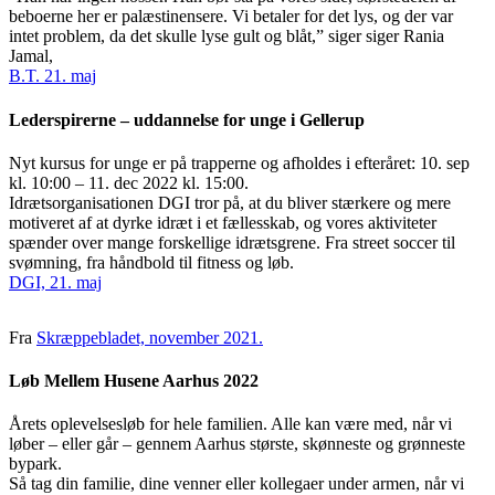
beboerne her er palæstinensere. Vi betaler for det lys, og der var
intet problem, da det skulle lyse gult og blåt,” siger siger Rania
Jamal,
B.T. 21. maj
Lederspirerne – uddannelse for unge i Gellerup
Nyt kursus for unge er på trapperne og afholdes i efteråret: 10. sep
kl. 10:00 – 11. dec 2022 kl. 15:00.
Idrætsorganisationen DGI tror på, at du bliver stærkere og mere
motiveret af at dyrke idræt i et fællesskab, og vores aktiviteter
spænder over mange forskellige idrætsgrene. Fra street soccer til
svømning, fra håndbold til fitness og løb.
DGI, 21. maj
Fra
Skræppebladet, november 2021.
Løb Mellem Husene Aarhus 2022
Årets oplevelsesløb for hele familien. Alle kan være med, når vi
løber – eller går – gennem Aarhus største, skønneste og grønneste
bypark.
Så tag din familie, dine venner eller kollegaer under armen, når vi