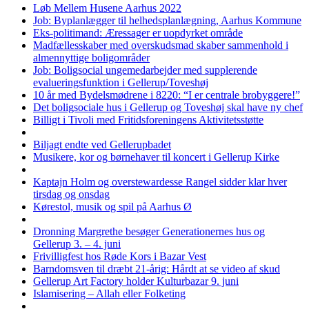
Løb Mellem Husene Aarhus 2022
Job: Byplanlægger til helhedsplanlægning, Aarhus Kommune
Eks-politimand: Æressager er uopdyrket område
Madfællesskaber med overskudsmad skaber sammenhold i
almennyttige boligområder
Job: Boligsocial ungemedarbejder med supplerende
evalueringsfunktion i Gellerup/Toveshøj
10 år med Bydelsmødrene i 8220: “I er centrale brobyggere!”
Det boligsociale hus i Gellerup og Toveshøj skal have ny chef
Billigt i Tivoli med Fritidsforeningens Aktivitetsstøtte
Biljagt endte ved Gellerupbadet
Musikere, kor og børnehaver til koncert i Gellerup Kirke
Kaptajn Holm og overstewardesse Rangel sidder klar hver
tirsdag og onsdag
Kørestol, musik og spil på Aarhus Ø
Dronning Margrethe besøger Generationernes hus og
Gellerup 3. – 4. juni
Frivilligfest hos Røde Kors i Bazar Vest
Barndomsven til dræbt 21-årig: Hårdt at se video af skud
Gellerup Art Factory holder Kulturbazar 9. juni
Islamisering – Allah eller Folketing