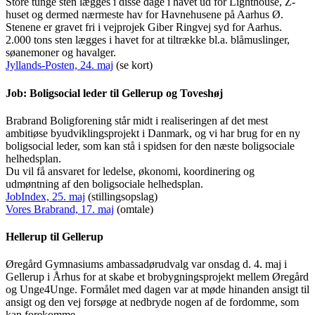
Store tunge sten lægges i disse dage i havet ud for Lighthouse, Z-
huset og dermed nærmeste hav for Havnehusene på Aarhus Ø.
Stenene er gravet fri i vejprojek Giber Ringvej syd for Aarhus.
2.000 tons sten lægges i havet for at tiltrække bl.a. blåmuslinger,
søanemoner og havalger.
Jyllands-Posten, 24. maj
(se kort)
Job: Boligsocial leder til Gellerup og Toveshøj
Brabrand Boligforening står midt i realiseringen af det mest
ambitiøse byudviklingsprojekt i Danmark, og vi har brug for en ny
boligsocial leder, som kan stå i spidsen for den næste boligsociale
helhedsplan.
Du vil få ansvaret for ledelse, økonomi, koordinering og
udmøntning af den boligsociale helhedsplan.
JobIndex, 25. maj
(stillingsopslag)
Vores Brabrand, 17. maj
(omtale)
Hellerup til Gellerup
Øregård Gymnasiums ambassadørudvalg var onsdag d. 4. maj i
Gellerup i Århus for at skabe et brobygningsprojekt mellem Øregård
og Unge4Unge. Formålet med dagen var at møde hinanden ansigt til
ansigt og den vej forsøge at nedbryde nogen af de fordomme, som
kan forekomme.