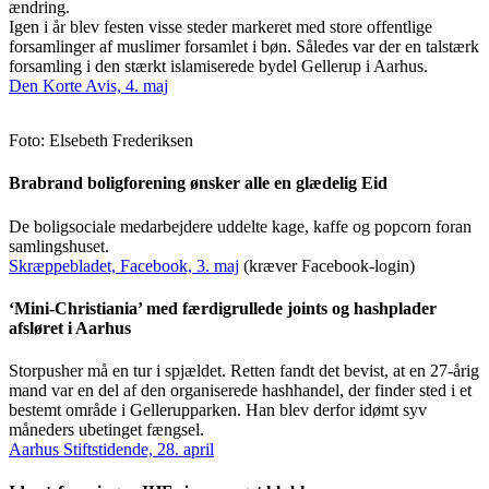
ændring.
Igen i år blev festen visse steder markeret med store offentlige
forsamlinger af muslimer forsamlet i bøn. Således var der en talstærk
forsamling i den stærkt islamiserede bydel Gellerup i Aarhus.
Den Korte Avis, 4. maj
Foto: Elsebeth Frederiksen
Brabrand boligforening ønsker alle en glædelig Eid
De boligsociale medarbejdere uddelte kage, kaffe og popcorn foran
samlingshuset.
Skræppebladet, Facebook, 3. maj
(kræver Facebook-login)
‘Mini-Christiania’ med færdigrullede joints og hashplader
afsløret i Aarhus
Storpusher må en tur i spjældet. Retten fandt det bevist, at en 27-årig
mand var en del af den organiserede hashhandel, der finder sted i et
bestemt område i Gellerupparken. Han blev derfor idømt syv
måneders ubetinget fængsel.
Aarhus Stiftstidende, 28. april