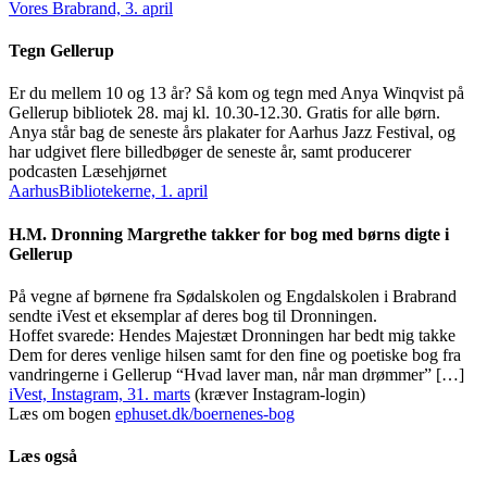
Vores Brabrand, 3. april
Tegn Gellerup
Er du mellem 10 og 13 år? Så kom og tegn med Anya Winqvist på
Gellerup bibliotek 28. maj kl. 10.30-12.30. Gratis for alle børn.
Anya står bag de seneste års plakater for Aarhus Jazz Festival, og
har udgivet flere billedbøger de seneste år, samt producerer
podcasten Læsehjørnet
AarhusBibliotekerne, 1. april
H.M. Dronning Margrethe takker for bog med børns digte i
Gellerup
På vegne af børnene fra Sødalskolen og Engdalskolen i Brabrand
sendte iVest et eksemplar af deres bog til Dronningen.
Hoffet svarede: Hendes Majestæt Dronningen har bedt mig takke
Dem for deres venlige hilsen samt for den fine og poetiske bog fra
vandringerne i Gellerup “Hvad laver man, når man drømmer” […]
iVest, Instagram, 31. marts
(kræver Instagram-login)
Læs om bogen
ephuset.dk/boernenes-bog
Læs også