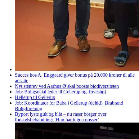
Succes hos A. Enggaard giver bonus på 20.000 kroner til alle
ansatte
Nyt stenrev ved Aarhus Ø skal booste biodiversiteten
Job: Boligsocial leder til Gellerup og Toveshøj
Hellerup til Gellerup
Job: Koordinator for Baba i Gellerup (deltid), Brabrand
Boligforening
Byport lyste gult og blåt – nu raser borger over
forskelsbehandling: ‘Han har ingen nosser’