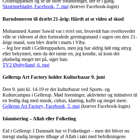
Gellerupparken og se de store forandringer, der er i gang.
Skræppebladet, Facebook, 7. maj
(kræver Facebook-login)
Barndomsven til dræbt 21-årig: Hårdt at se video af skud
Mohammed Aamer Sawid var i tvivl om, hvorvidt han overhovedet
ville se videoen af den formodede gerningsmand i sagen om den 21-
årige mand, som blev dræbt i marts i Viby.
– Jeg bor midt i Gellerupparken, men jeg har aldrig følt mig utryg
eller bekymret, men da det ramte en, jeg kendte, så kom det
pludselig meget tæt på, siger han.
TV2 Østjtylland, 6. maj
Gellerup Art Factory holder Kulturbazar 9. juni
Den 9. juni kl. 14-19 er der kulturbazar ved Sports- og
Kulturcampus i Gellerup. Mød foreninger, aktiviteter og initiativer til
en festlig dag med musik, cirkus, klatring, kaffe og meget mere.
Gellerup Art Factory, Facebook, 5. maj
(kræver Facebook-login)
Islamisering – Allah eller Folketing
Eid i Gellerup: I Danmark har vi Folketinget – men det bliver nu
trængt stadig længere tilbage af Allah i takt med befolkningens