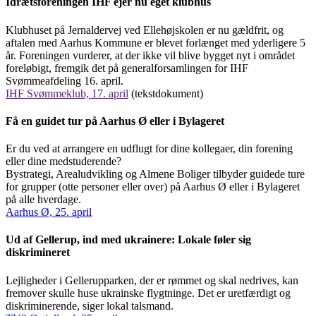
Idrætsforeningen IHF ejer nu eget klubhus
Klubhuset på Jernaldervej ved Ellehøjskolen er nu gældfrit, og
aftalen med Aarhus Kommune er blevet forlænget med yderligere 5
år. Foreningen vurderer, at der ikke vil blive bygget nyt i området
foreløbigt, fremgik det på generalforsamlingen for IHF
Svømmeafdeling 16. april.
IHF Svømmeklub, 17. april
(tekstdokument)
Få en guidet tur på Aarhus Ø eller i Bylageret
Er du ved at arrangere en udflugt for dine kollegaer, din forening
eller dine medstuderende?
Bystrategi, Arealudvikling og Almene Boliger tilbyder guidede ture
for grupper (otte personer eller over) på Aarhus Ø eller i Bylageret
på alle hverdage.
Aarhus Ø, 25. april
Ud af Gellerup, ind med ukrainere: Lokale føler sig
diskrimineret
Lejligheder i Gellerupparken, der er rømmet og skal nedrives, kan
fremover skulle huse ukrainske flygtninge. Det er uretfærdigt og
diskriminerende, siger lokal talsmand.