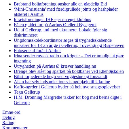
Brabrand boligforening ønsker alle en glædelig Eid
‘Mini-Christiania’ med færdigrullede joints og hashplader
afsløret i Aarhus
Idrætsforeningen IHF ejer nu eget klubhus
Få en guidet tur på Aarhus Ø eller i Bylageret
Ud af Gellerup, ind med ukrainere: Lokale føler sig
diskrimineret
Ungdomsskolekoordinator søges til tryghedsskabende
indsatser for 18-25 årige i Gellerup, Toveshøj og Bispehaven
Fotoserie af forår i Aarhus
Irina sender russisk radio om krigen: – Det er umuligt at gøre
ingenting
Utrygheden på Aarhus Ø kræver handling nu
Drenge blev slået og sparket på boldbaner ved Ellehøjskolen
Bilist torpederede hegn ved vuggestue og forsvandt
Allan har selv indsamlet tonsvis nødhjælp til Ukraine
Kaffe-nørder i Gellerup byder på helt nye smagsoplevelser
Tegn Gellerup
H.M. Dronning Margrethe takker for bog med børns digte i
Gellerup
Emne-ord
Deling
Rating
Kommentarer