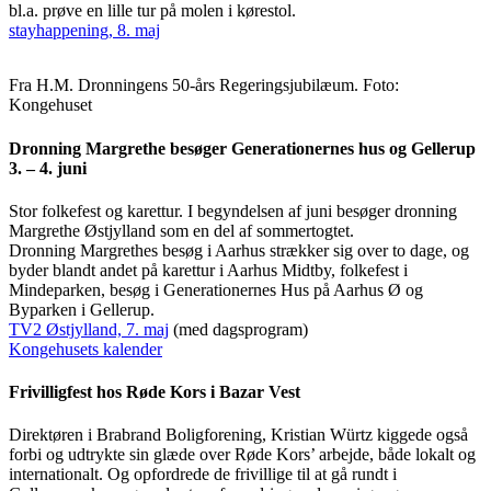
bl.a. prøve en lille tur på molen i kørestol.
stayhappening, 8. maj
Fra H.M. Dronningens 50-års Regeringsjubilæum. Foto:
Kongehuset
Dronning Margrethe besøger Generationernes hus og Gellerup
3. – 4. juni
Stor folkefest og karettur. I begyndelsen af juni besøger dronning
Margrethe Østjylland som en del af sommertogtet.
Dronning Margrethes besøg i Aarhus strækker sig over to dage, og
byder blandt andet på karettur i Aarhus Midtby, folkefest i
Mindeparken, besøg i Generationernes Hus på Aarhus Ø og
Byparken i Gellerup.
TV2 Østjylland, 7. maj
(med dagsprogram)
Kongehusets kalender
Frivilligfest hos Røde Kors i Bazar Vest
Direktøren i Brabrand Boligforening, Kristian Würtz kiggede også
forbi og udtrykte sin glæde over Røde Kors’ arbejde, både lokalt og
internationalt. Og opfordrede de frivillige til at gå rundt i