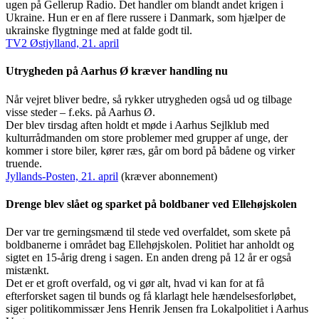
ugen på Gellerup Radio. Det handler om blandt andet krigen i
Ukraine. Hun er en af flere russere i Danmark, som hjælper de
ukrainske flygtninge med at falde godt til.
TV2 Østjylland, 21. april
Utrygheden på Aarhus Ø kræver handling nu
Når vejret bliver bedre, så rykker utrygheden også ud og tilbage
visse steder – f.eks. på Aarhus Ø.
Der blev tirsdag aften holdt et møde i Aarhus Sejlklub med
kulturrådmanden om store problemer med grupper af unge, der
kommer i store biler, kører ræs, går om bord på bådene og virker
truende.
Jyllands-Posten, 21. april
(kræver abonnement)
Drenge blev slået og sparket på boldbaner ved Ellehøjskolen
Der var tre gerningsmænd til stede ved overfaldet, som skete på
boldbanerne i området bag Ellehøjskolen. Politiet har anholdt og
sigtet en 15-årig dreng i sagen. En anden dreng på 12 år er også
mistænkt.
Det er et groft overfald, og vi gør alt, hvad vi kan for at få
efterforsket sagen til bunds og få klarlagt hele hændelsesforløbet,
siger politikommissær Jens Henrik Jensen fra Lokalpolitiet i Aarhus