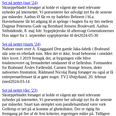
Set på nettet (maj '24)
Skræppebladet forsøger at holde et vågent øje med relevante
nyheder på internettet. Vi præsenterer her udvalgt nyt fra de seneste
par måneder. Aarhus Ø får en ny badebro Beboere i bl.a.
Havnehusene får let adgang til at springe i bugten fra ny bro mellem
Dagmar Petersens Gade og Bernhard Jensens Boulevard. Aarhus
Stiftstidende, 8. maj Job: Sygeplejerske til aftenvagt Generationernes
Hus søger fra 1. september sygeplejerske til det
2024-05-30
Set på nettet (marts '24)
Naboer raser over A. Enggaard Den gamle Jaka-fabrik i Brabrand
står som en efterladt ruin. Men det er ikke, hvad beboerne i området
blev lovet. I 2019 fremgik det, at bygningen ville blive
totalrenoveret og fremadrettet omdannet til et fælleshus. Formanden
for Brabrand Årslev Fællesråd, Carsten Strange Jensen, deler
naboernes frustration. Rådmand Nicolaj Bang forsøger nu også at få
entreprenør­firmaet til at gøre noget. TV2 Østjylland, 20. februar
(med
2024-03-14
Set på nettet (dec '23)
Skræppebladet forsøger at holde et vågent øje med relevante
nyheder på internettet. Vi præsenterer her udvalgt nyt fra de seneste
par måneder. Snart kan stemplet som parallelsamfund være væk
Gellerup er tæt på at komme af ghetto­listen. Der er rigtig fin
fremgang på fire af de fem kriterier, regeringen måler på. Tidligere