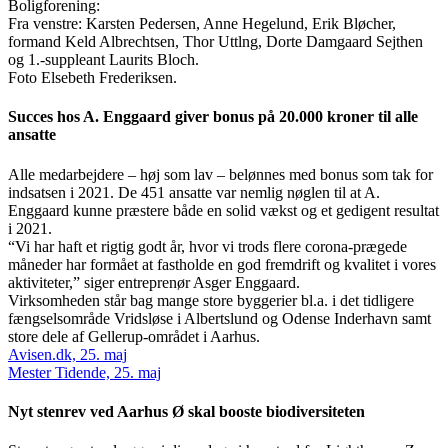
Boligforening:
Fra venstre: Karsten Pedersen, Anne Hegelund, Erik Bløcher,
formand Keld Albrechtsen, Thor Uttlng, Dorte Damgaard Sejthen
og 1.-suppleant Laurits Bloch.
Foto Elsebeth Frederiksen.
Succes hos A. Enggaard giver bonus på 20.000 kroner til alle
ansatte
Alle medarbejdere – høj som lav – belønnes med bonus som tak for
indsatsen i 2021. De 451 ansatte var nemlig nøglen til at A.
Enggaard kunne præstere både en solid vækst og et gedigent resultat
i 2021.
“Vi har haft et rigtig godt år, hvor vi trods flere corona-prægede
måneder har formået at fastholde en god fremdrift og kvalitet i vores
aktiviteter,” siger entreprenør Asger Enggaard.
Virksomheden står bag mange store byggerier bl.a. i det tidligere
fængselsområde Vridsløse i Albertslund og Odense Inderhavn samt
store dele af Gellerup-området i Aarhus.
Avisen.dk, 25. maj
Mester Tidende, 25. maj
Nyt stenrev ved Aarhus Ø skal booste biodiversiteten