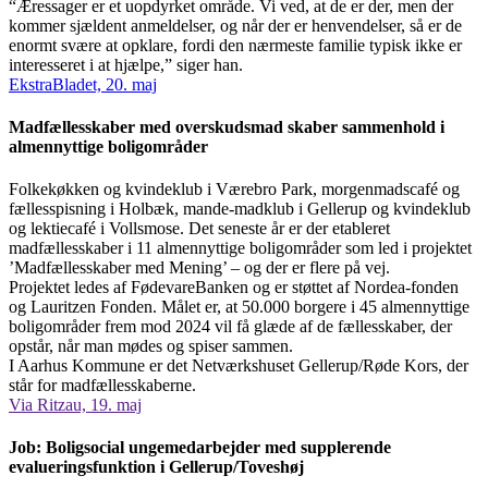
“Æressager er et uopdyrket område. Vi ved, at de er der, men der
kommer sjældent anmeldelser, og når der er henvendelser, så er de
enormt svære at opklare, fordi den nærmeste familie typisk ikke er
interesseret i at hjælpe,” siger han.
EkstraBladet, 20. maj
Madfællesskaber med overskudsmad skaber sammenhold i
almennyttige boligområder
Folkekøkken og kvindeklub i Værebro Park, morgenmadscafé og
fællesspisning i Holbæk, mande-madklub i Gellerup og kvindeklub
og lektiecafé i Vollsmose. Det seneste år er der etableret
madfællesskaber i 11 almennyttige boligområder som led i projektet
’Madfællesskaber med Mening’ – og der er flere på vej.
Projektet ledes af FødevareBanken og er støttet af Nordea-fonden
og Lauritzen Fonden. Målet er, at 50.000 borgere i 45 almennyttige
boligområder frem mod 2024 vil få glæde af de fællesskaber, der
opstår, når man mødes og spiser sammen.
I Aarhus Kommune er det Netværkshuset Gellerup/Røde Kors, der
står for madfællesskaberne.
Via Ritzau, 19. maj
Job: Boligsocial ungemedarbejder med supplerende
evalueringsfunktion i Gellerup/Toveshøj