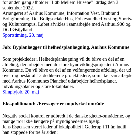
for anden gang afholder “Løb Mellem Husene” lørdag den 3.
september 2022.
Arrangeret af Aarhus Kommune, Information Vest, Brabrand
Boligforening, Det Boligsociale Hus, Folkesundhed Vest og Sports-
og Kulturcampus. Løbet afvikles i samarbejde med Aarhus1900 og
DGI Østjylland.
Sportstiming, 20. maj
Job: Byplanlægger til helhedsplanlægning, Aarhus Kommune
Som projektleder i Helhedsplanlægning vil du blive en del af en
afdeling, der arbejder med de store byudviklingsprojekter i Aarhus
Kommune. Du vil blive en del af en velfungerende afdeling, der ud
over dig består af 12 dedikerede projektledere, som i tæt samarbejde
med Aarhus Kommunes Planchef udarbejder helhedsplaner,
udviklingsplaner og store lokalplaner.
Simplyjob, 20. maj
Eks-politimand: Æressager er uopdyrket område
Negativ social kontrol er udbredt i de danske ghetto-områderne, og
mange tror ikke længere på myndighedernes hjælp.
Jens Espensen været leder af lokalpolitiet i Gellerup i 11 år, indtil
han stoppede for tre år siden: