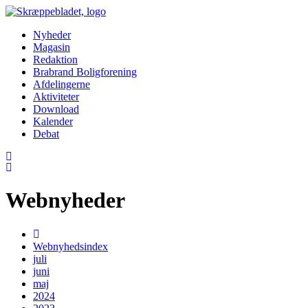
Nyheder
Magasin
Redaktion
Brabrand Boligforening
Afdelingerne
Aktiviteter
Download
Kalender
Debat
Webnyheder
Webnyhedsindex
juli
juni
maj
2024