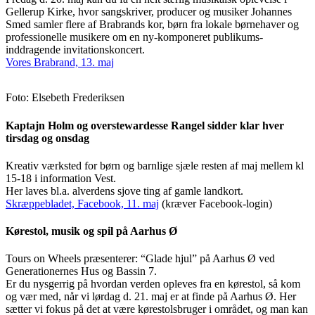
Gellerup Kirke, hvor sangskriver, producer og musiker Johannes
Smed samler flere af Brabrands kor, børn fra lokale børnehaver og
professionelle musikere om en ny-komponeret publikums-
inddragende invitationskoncert.
Vores Brabrand, 13. maj
Foto: Elsebeth Frederiksen
Kaptajn Holm og overstewardesse Rangel sidder klar hver
tirsdag og onsdag
Kreativ værksted for børn og barnlige sjæle resten af maj mellem kl
15-18 i information Vest.
Her laves bl.a. alverdens sjove ting af gamle landkort.
Skræppebladet, Facebook, 11. maj
(kræver Facebook-login)
Kørestol, musik og spil på Aarhus Ø
Tours on Wheels præsenterer: “Glade hjul” på Aarhus Ø ved
Generationernes Hus og Bassin 7.
Er du nysgerrig på hvordan verden opleves fra en kørestol, så kom
og vær med, når vi lørdag d. 21. maj er at finde på Aarhus Ø. Her
sætter vi fokus på det at være kørestolsbruger i området, og man kan