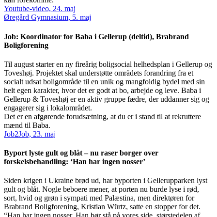
Youtube-video, 24. maj
Øregård Gymnasium, 5. maj
Job: Koordinator for Baba i Gellerup (deltid), Brabrand
Boligforening
Til august starter en ny fireårig boligsocial helhedsplan i Gellerup og
Toveshøj. Projektet skal understøtte områdets forandring fra et
socialt udsat boligområde til en unik og mangfoldig bydel med sin
helt egen karakter, hvor det er godt at bo, arbejde og leve. Baba i
Gellerup & Toveshøj er en aktiv gruppe fædre, der uddanner sig og
engagerer sig i lokalområdet.
Det er en afgørende forudsætning, at du er i stand til at rekruttere
mænd til Baba.
Job2Job, 23. maj
Byport lyste gult og blåt – nu raser borger over
forskelsbehandling: ‘Han har ingen nosser’
Siden krigen i Ukraine brød ud, har byporten i Gellerupparken lyst
gult og blåt. Nogle beboere mener, at porten nu burde lyse i rød,
sort, hvid og grøn i sympati med Palæstina, men direktøren for
Brabrand Boligforening, Kristian Würtz, satte en stopper for det.
“Han har ingen nosser. Han bør stå på vores side, størstedelen af