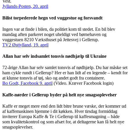
Vest.
Jyllands-Posten, 20. april
Bilist torpederede hegn ved vuggestue og forsvandt
Ingen var at finde i bilen, da politiet kom til stedet. En bil blev
mandag aften parkeret noget uheldigt ved børnehaven og
vuggestuen 8210 Væksthuset på Jettesvej i Gellerup.
TV2 Østjylland, 19. april
Allan har selv indsamlet tonsvis nødhjælp til Ukraine
72-årige Allan har selv samlet tonsvis af nødhjælp. Du har måske set
ham cykle rundt i Gellerup? Her er han lidt af en legende – kendt for
at klunse tonsvis af tøj, sko og andet godt fra containere.
Bo Godt, Facebook 9. april
(Video. Kræver Facebook login)
Kaffe-nørder i Gellerup byder på helt nye smagsoplevelser
Kaffe er meget mere end den lidt bitre brune væske, der kommer ud
af kaffemaskinen hjemme i dit køkken. Hver tirsdag formiddag
inviterer Europa Kaffe & Te i Gellerup til kaffesmagning – både
som kvalitetskontrol og som afsæt for, at deltagerne kan få helt nye
smagsoplevelser.