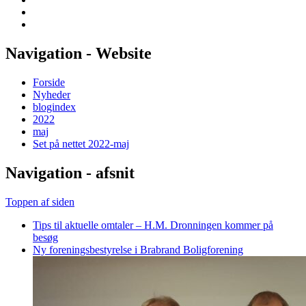
Navigation - Website
Forside
Nyheder
blogindex
2022
maj
Set på nettet 2022-maj
Navigation - afsnit
Toppen af siden
Tips til aktuelle omtaler – H.M. Dronningen kommer på
besøg
Ny foreningsbestyrelse i Brabrand Boligforening