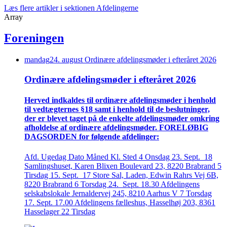
Læs flere artikler i sektionen Afdelingerne
Array
Foreningen
mandag
24
.
august
Ordinære afdelings­møder i efteråret 2026
Ordinære afdelings­møder i efteråret 2026
Herved indkaldes til ordinære afdelings­møder i henhold
til vedtægternes §18 samt i henhold til de beslutninger,
der er blevet taget på de enkelte afdelings­møder omkring
afholdelse af ordinære afdelings­møder. FORELØBIG
DAGSORDEN for følgende afdelinger:
Afd. Ugedag Dato Måned Kl. Sted 4 Onsdag 23. Sept. 18
Samlingshuset, Karen Blixen Boulevard 23, 8220 Brabrand 5
Tirsdag 15. Sept. 17 Store Sal, Laden, Edwin Rahrs Vej 6B,
8220 Brabrand 6 Torsdag 24. Sept. 18.30 Afdelingens
selskabslokale Jernaldervej 245, 8210 Aarhus V 7 Torsdag
17. Sept. 17.00 Afdelingens fælleshus, Hasselhøj 203, 8361
Hasselager 22 Tirsdag