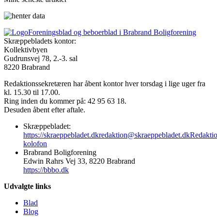
Foreningsblad og beboerblad i Brabrand Boligforening
Skræppebladets kontor:
Kollektivbyen
Gudrunsvej 78, 2.-3. sal
8220 Brabrand
Redaktionssekretæren har åbent kontor hver torsdag i lige uger fra
kl. 15.30 til 17.00.
Ring inden du kommer på: 42 95 63 18.
Desuden åbent efter aftale.
Skræppebladet:
https://skraeppebladet.dk
redaktion@skraeppebladet.dk
Redakti
kolofon
Brabrand Boligforening
Edwin Rahrs Vej 33, 8220 Brabrand
https://bbbo.dk
Udvalgte links
Blad
Blog