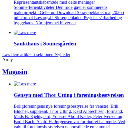
Repræsentantskabsmøde med delte meninger
Sommerferieaktiviteter Den røde gavl er sommerens
malerprojekt i Gellerup Download Skræppebladet maj 2026 i
pdf-format Læs også i Skræppebladet: Psykisk sårbarhed og
byggekaos. Når hjemmet bliver en
Sankthans i Sonnes­gården
Læs flere artikler i sektionen Nyheder
Array
Magasin
Gensyn med Thor Utting i forenings­bestyrelsen
Boligforeningens nye foreningsbestyrelse fra venstre; Erik
Bløcher, suppleant, Thor Utting, Keld Albrechtsen, formand,
Mads B. Kjeldgaard, Youssef Abdul Kader, Peter Iversen og
Bodil Bach. Astrid H. Jørgensen var forhindret i at møde. Ved
valg til foreningsbestyrelsen genopstillede en gammel