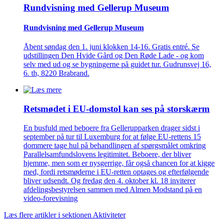
Rundvisning med Gellerup Museum
Rundvisning med Gellerup Museum
Åbent søndag den 1. juni klokken 14-16. Gratis entré. Se
udstillingen Den Hvide Gård og Den Røde Lade - og kom
selv med ud og se bygningerne på guidet tur. Gudrunsvej 16,
6. th, 8220 Brabrand.
Retsmødet i EU-domstol kan ses på storskærm
En busfuld med beboere fra Gellerupparken drager sidst i
september på tur til Luxemburg for at følge EU-rettens 15
dommere tage hul på behandlingen af spørgsmålet omkring
Parallelsamfundslovens legitimitet. Beboere, der bliver
hjemme, men som er nysgerrige, får også chancen for at kigge
med, fordi retsmøderne i EU-retten optages og efterfølgende
bliver udsendt. Og fredag den 4. oktober kl. 18 inviterer
afdelingsbestyrelsen sammen med Almen Modstand på en
video-forevisning
Læs flere artikler i sektionen Aktiviteter