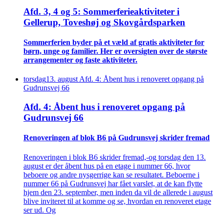
Afd. 3, 4 og 5: Sommer­ferie­aktiviteter i
Gellerup, Toveshøj og Skovgårds­parken
Sommer­ferien byder på et væld af gratis aktiviteter for
børn, unge og familier. Her er oversigten over de største
arrangementer og faste aktiviteter.
torsdag
13
.
august
Afd. 4: Åbent hus i renoveret opgang på
Gudrunsvej 66
Afd. 4: Åbent hus i renoveret opgang på
Gudrunsvej 66
Renove­ringen af blok B6 på Gudrunsvej skrider fremad
Renoveringen i blok B6 skrider fremad,-og torsdag den 13.
august er der åbent hus på en etage i nummer 66, hvor
beboere og andre nysgerrige kan se resultatet. Beboerne i
nummer 66 på Gudrunsvej har fået varslet, at de kan flytte
hjem den 23. september, men inden da vil de allerede i august
blive inviteret til at komme og se, hvordan en renoveret etage
ser ud. Og