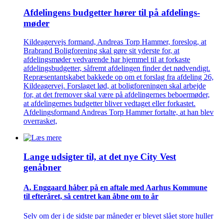
Afdelingens budgetter hører til på afdelings­
møder
Kildeagervejs formand, Andreas Torp Hammer, foreslog, at
Brabrand Boligforening skal gøre sit yderste for, at
afdelingsmøder vedvarende har hjemmel til at forkaste
afdelingsbudgetter, såfremt afdelingen finder det nødvendigt.
Repræsentantskabet bakkede op om et forslag fra afdeling 26,
Kildeagervej. Forslaget lød, at boligforeningen skal arbejde
for, at det fremover skal være på afdelingernes beboermøder,
at afdelingernes budgetter bliver vedtaget eller forkastet.
Afdelingsformand Andreas Torp Hammer fortalte, at han blev
overrasket,
Lange udsigter til, at det nye City Vest
genåbner
A. Enggaard håber på en aftale med Aarhus Kommune
til efteråret, så centret kan åbne om to år
Selv om der i de sidste par måneder er blevet slået store huller