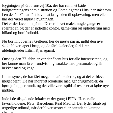
Bygningen på Gudrunsvej 10a, der har rummet både
boligforeningens administration og Foreningernes Hus, har stået tom
i en del år. Få har fået lov til at bruge den til opbevaring, men ellers
har der været mørkt i bygningen.
Det er der lavet om på nu. Der er blevet malet, nogle gange er
spærret af, og der er indrettet kontor, game-rum og opholdsrum med
billard og bordfodbold.
Nu bor Klubberne i Gellerup her de næste par år, indtil den nye
skole bliver taget i brug, og de får lokaler der, forklarer
afdelingsleder Lilian Kjærsgaard.
Onsdag den 22. februar var der åbent hus for alle interesserede, og
her kunne man få en rundvisning, snakke med personalet og få
lækker mad og kage.
Lilian synes, de har fået meget ud af lokalerne, og at det er blevet
meget pænt. De har indrettet lokalerne med genbrugsmøbler, da
børn jo hopper rundt, og det ville være spild af resurser at købe nye
møbler.
Inde i de tilstødende lokaler er der gang i FIFA. Her er alle
favoritholdene, PSG, Barcelona, Real Madrid. Der lyder tilråb og
ærgerlige udbrud, når der bliver scoret eller brændt en kæmpe
chance.