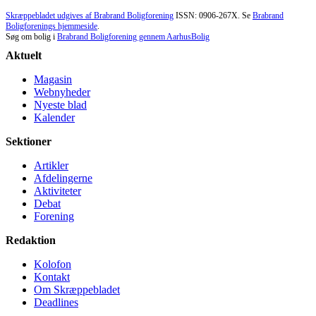
Skræppebladet udgives af Brabrand Boligforening
ISSN: 0906-267X. Se
Brabrand
Boligforenings hjemmeside
.
Søg om bolig i
Brabrand Boligforening gennem AarhusBolig
Aktuelt
Magasin
Webnyheder
Nyeste blad
Kalender
Sektioner
Artikler
Afdelingerne
Aktiviteter
Debat
Forening
Redaktion
Kolofon
Kontakt
Om Skræppe­bladet
Deadlines