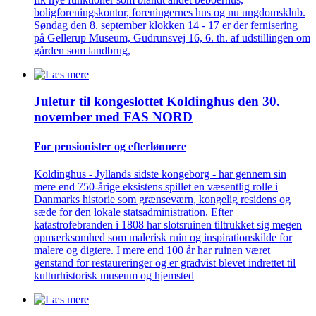
boligforeningskontor, foreningernes hus og nu ungdomsklub.
Søndag den 8. september klokken 14 - 17 er der fernisering
på Gellerup Museum, Gudrunsvej 16, 6. th. af udstillingen om
gården som landbrug,
Juletur til kongeslottet Koldinghus den 30.
november med FAS NORD
For pensionister og efterlønnere
Koldinghus - Jyllands sidste kongeborg - har gennem sin
mere end 750-årige eksistens spillet en væsentlig rolle i
Danmarks historie som grænseværn, kongelig residens og
sæde for den lokale statsadministration. Efter
katastrofebranden i 1808 har slotsruinen tiltrukket sig megen
opmærksomhed som malerisk ruin og inspirationskilde for
malere og digtere. I mere end 100 år har ruinen været
genstand for restaureringer og er gradvist blevet indrettet til
kulturhistorisk museum og hjemsted