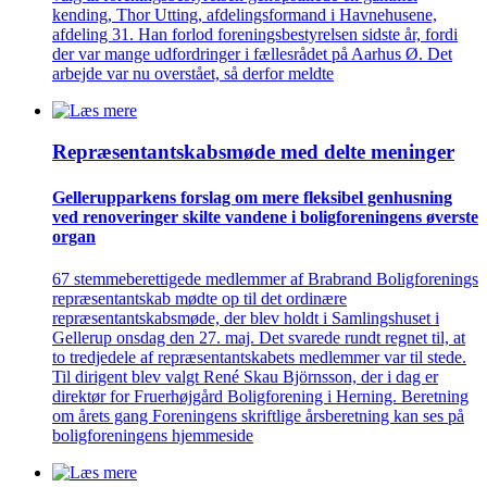
kending, Thor Utting, afdelingsformand i Havnehusene,
afdeling 31. Han forlod foreningsbestyrelsen sidste år, fordi
der var mange udfordringer i fællesrådet på Aarhus Ø. Det
arbejde var nu overstået, så derfor meldte
Repræsentant­skabs­møde med delte meninger
Gellerup­parkens forslag om mere fleksibel genhusning
ved renove­ringer skilte vandene i bolig­foreningens øverste
organ
67 stemmeberettigede medlemmer af Brabrand Boligforenings
repræsentantskab mødte op til det ordinære
repræsentantskabsmøde, der blev holdt i Samlingshuset i
Gellerup onsdag den 27. maj. Det svarede rundt regnet til, at
to tredjedele af repræsentantskabets medlemmer var til stede.
Til dirigent blev valgt René Skau Björnsson, der i dag er
direktør for Fruerhøjgård Boligforening i Herning. Beretning
om årets gang Foreningens skriftlige årsberetning kan ses på
boligforeningens hjemmeside