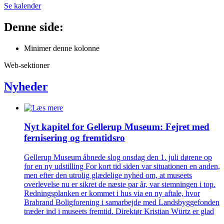
Se kalender
Denne side:
Minimer denne kolonne
Web-sektioner
Nyheder
Nyt kapitel for Gellerup Museum: Fejret med
fernisering og fremtidsro
Gellerup Museum åbnede slog onsdag den 1. juli dørene op
for en ny udstilling For kort tid siden var situationen en anden,
men efter den utrolig glædelige nyhed om, at museets
overlevelse nu er sikret de næste par år, var stemningen i top.
Redningsplanken er kommet i hus via en ny aftale, hvor
Brabrand Boligforening i samarbejde med Landsbyggefonden
træder ind i museets fremtid. Direktør Kristian Würtz er glad