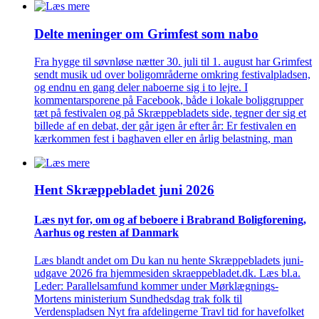
Delte meninger om Grimfest som nabo
Fra hygge til søvnløse nætter 30. juli til 1. august har Grimfest
sendt musik ud over boligområderne omkring festivalpladsen,
og endnu en gang deler naboerne sig i to lejre. I
kommentarsporene på Facebook, både i lokale boliggrupper
tæt på festivalen og på Skræppebladets side, tegner der sig et
billede af en debat, der går igen år efter år: Er festivalen en
kærkommen fest i baghaven eller en årlig belastning, man
Hent Skræppe­bladet juni 2026
Læs nyt for, om og af beboere i Brabrand Bolig­forening,
Aarhus og resten af Danmark
Læs blandt andet om Du kan nu hente Skræppebladets juni-
udgave 2026 fra hjemmesiden skraeppebladet.dk. Læs bl.a.
Leder: Parallelsamfund kommer under Mørklægnings-
Mortens ministerium Sundhedsdag trak folk til
Verdenspladsen Nyt fra afdelingerne Travl tid for havefolket