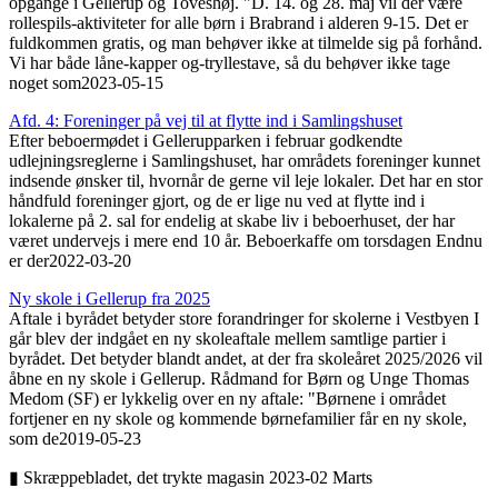
opgange i Gellerup og Toveshøj. "D. 14. og 28. maj vil der være
rollespils-aktiviteter for alle børn i Brabrand i alderen 9-15. Det er
fuldkommen gratis, og man behøver ikke at tilmelde sig på forhånd.
Vi har både låne-kapper og-tryllestave, så du behøver ikke tage
noget som
2023-05-15
Afd. 4: Foreninger på vej til at flytte ind i Samlingshuset
Efter beboermødet i Gellerupparken i februar godkendte
udlejningsreglerne i Samlingshuset, har områdets for­eninger kunnet
indsende ønsker til, hvornår de gerne vil leje lokaler. Det har en stor
håndfuld foreninger gjort, og de er lige nu ved at flytte ind i
lokalerne på 2. sal for endelig at skabe liv i beboerhuset, der har
været undervejs i mere end 10 år. Beboerkaffe om torsdagen Endnu
er der
2022-03-20
Ny skole i Gellerup fra 2025
Aftale i byrådet betyder store forandringer for skolerne i Vestbyen I
går blev der indgået en ny skoleaftale mellem samtlige partier i
byrådet. Det betyder blandt andet, at der fra skoleåret 2025/2026 vil
åbne en ny skole i Gellerup. Rådmand for Børn og Unge Thomas
Medom (SF) er lykkelig over en ny aftale: "Børnene i området
fortjener en ny skole og kommende børnefamilier får en ny skole,
som de
2019-05-23
▮ Skræppebladet, det trykte magasin 2023-02 Marts