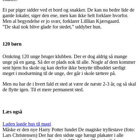
Et par piger sidder ved et bord og snakker. De kan nu bedre lide de
gamle lokaler, siger den ene, men kan ikke helt forklare hvorfor.
Men al begyndelse er jo svær, forklarer Lilllian Kjærsgaard.
”De skal nok blive glade for stedet,” uddyber hun.
120 børn
Omkring 120 unge bruger klubben. Der er dog aldrig så mange
unge på en gang. Så der er plads nok til alle. Nogle af dem kommer
sent hjem fra skole og kan derfor ikke benytte tilbuddet særligt
meget i modsætning til de unge, der går i skole tættere på.
Men nu har de i hvert fald et sted at være de næste 2-3 år, og så skal
de flytte igen. Til et mere permanent sted.
Læs også
Laden lagde hus til magi
Måske er den nye Harry Potter fundet De magiske tryllestave (foto:
Lars Christensen) Der har den sidste uge hængt plakater i alle