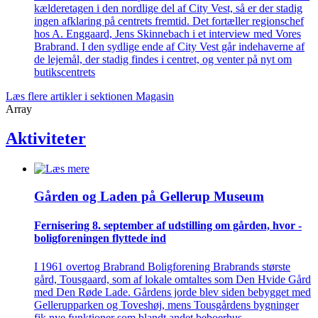
kælderetagen i den nordlige del af City Vest, så er der stadig
ingen afklaring på centrets fremtid. Det fortæller regionschef
hos A. Enggaard, Jens Skinnebach i et interview med Vores
Brabrand. I den sydlige ende af City Vest går indehaverne af
de lejemål, der stadig findes i centret, og venter på nyt om
butikscentrets
Læs flere artikler i sektionen Magasin
Array
Aktiviteter
Gården og Laden på Gellerup Museum
Fernisering 8. september af ­udstilling om gården, hvor ­
bolig­foreningen flyttede ind
I 1961 overtog Brabrand Boligforening Brabrands største
gård, Tousgaard, som af lokale omtaltes som Den Hvide Gård
med Den Røde Lade. Gårdens jorde blev siden bebygget med
Gellerupparken og Toveshøj, mens Tousgårdens bygninger
fik nye funktioner som blandt andet beboerhus,