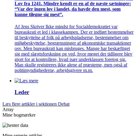
Lov fra 1241. Mindre kendt er en af de næste sætninger:
“Var der ingen lov i landet, da havde den mest, som
kunne tilegne sig mest”.
Af Jens Skriver Ikke mindst for Socialdemokratiet var
bureaukrati et led i klassekampen. Der er indført bestemmelser
til beskyttelse af folk på arbejdspladserne, bestemmelser om
miljøbeskyttelse, begrænsninger af økonomiske transaktioner
osv. Men bureaukrati kan misbruges. Mange har beskæftiget
sig med slægtsforskning og ved, hvor meget der tidligere blev
gjort for at kontrollere, hvad især underklassen foretog sig.
Man skulle registreres ikke alene af præsterne, men også af
politimyndighederne, arbejdsgivere m.m.
Leder
Læs flere artikler i sektionen Debat
Array
Mine bogmærker
Mine seneste artikler