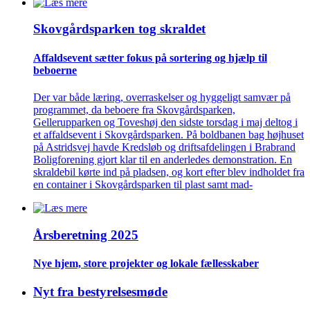
Skovgårds­parken tog skraldet
Affaldsevent sætter fokus på sortering og hjælp til
beboerne
Der var både læring, overraskelser og hyggeligt samvær på
programmet, da beboere fra Skovgårdsparken,
Gellerupparken og Toveshøj den sidste torsdag i maj deltog i
et affaldsevent i Skovgårdsparken. På boldbanen bag højhuset
på Astridsvej havde Kredsløb og driftsafdelingen i Brabrand
Boligforening gjort klar til en anderledes demonstration. En
skraldebil kørte ind på pladsen, og kort efter blev indholdet fra
en container i Skovgårdsparken til plast samt mad-
Årsberetning 2025
Nye hjem, store projekter og lokale fælles­skaber
Nyt fra bestyrelsesmøde