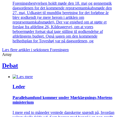
Foreningsbestyrelsen holdt møde den 18. maj og gennemgik
dagsordenen for det kommende repræsentantskabsmøde den
27. maj. Udkastet til mundtlig beretning for det forløbne år
blev godkendt (se mere herom i artiklen om
repræsentantskabsmødet). Der var enighed om at støtte et
forslag fra afdeling 26, Kildeagervej, om at vores
beboermøder fortsat skal tage stilling til godkendelse af
afdelingens budget. Også sagen om den kommende
helhedsplan for Toveshøj var på dagsordenen, og
Læs flere artikler i sektionen Foreningen
Array
Debat
Leder
Parallelsamfund kommer under Mørklægnings-Mortens
ministerium
I mere end to måneder ventede danskerne spændt på, hvordan