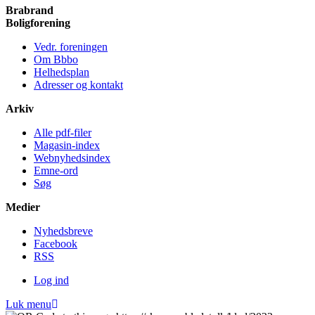
Brabrand
Bolig­forening
Vedr. foreningen
Om Bbbo
Helheds­plan
Adresser og kontakt
Arkiv
Alle pdf-filer
Magasin-index
Webnyhedsindex
Emne-ord
Søg
Medier
Nyheds­breve
Facebook
RSS
Log ind
Luk menu