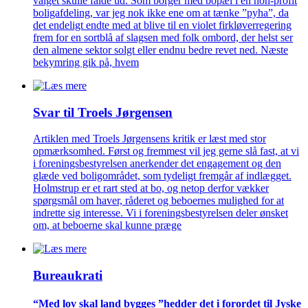
valget skulle falde ud. Som borger med bopæl i en non-profit
boligafdeling, var jeg nok ikke ene om at tænke ”pyha”, da
det endeligt endte med at blive til en violet firkløverregering
frem for en sortblå af slagsen med folk ombord, der helst ser
den almene sektor solgt eller endnu bedre revet ned. Næste
bekymring gik på, hvem
Svar til Troels Jørgensen
Artiklen med Troels Jørgensens kritik er læst med stor
opmærksomhed. Først og fremmest vil jeg gerne slå fast, at vi
i foreningsbestyrelsen anerkender det engagement og den
glæde ved boligområdet, som tydeligt fremgår af indlægget.
Holmstrup er et rart sted at bo, og netop derfor vækker
spørgsmål om haver, råderet og beboernes mulighed for at
indrette sig interesse. Vi i foreningsbestyrelsen deler ønsket
om, at beboerne skal kunne præge
Bureaukrati
“Med lov skal land bygges ”hedder det i forordet til Jyske