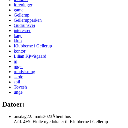
foreninger
game
Gellerup
Gellerupparken
Gudrunsvej
interesser
kage
klub
Klubberne i Gellerup
kontor
Lilian Kjsgaard
m
piger
rundvisning
skole
spil
Tovesh
unge
Datoer:
onsdag
22
.
marts
2023
Åbent hus
Afd. 4+5: Flotte nye lokaler til Klubberne i Gellerup