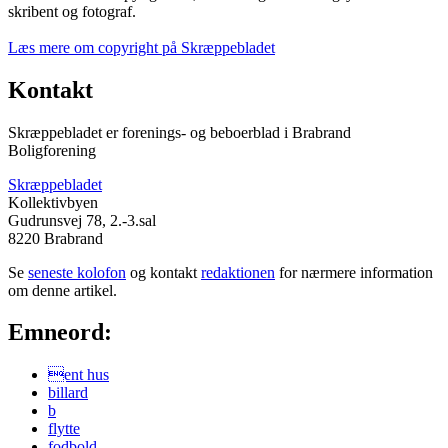
skribent og fotograf.
Læs mere om copyright på Skræppebladet
Kontakt
Skræppebladet er forenings- og beboerblad i Brabrand
Boligforening
Skræppebladet
Kollektivbyen
Gudrunsvej 78, 2.-3.sal
8220 Brabrand
Se
seneste kolofon
og kontakt
redaktionen
for nærmere information
om denne artikel.
Emneord:
ent hus
billard
b
flytte
fodbold