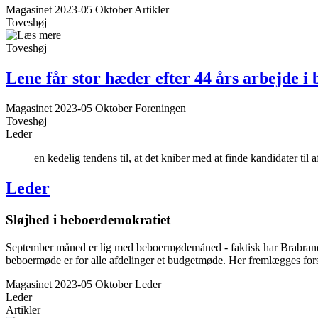
Magasinet 2023-05 Oktober
Artikler
Toveshøj
Toveshøj
Lene får stor hæder efter 44 års arbejde i 
Magasinet 2023-05 Oktober
Foreningen
Toveshøj
Leder
en kedelig tendens til, at det kniber med at finde kandidater til a
Leder
Sløjhed i beboer­demo­kra­tiet
September måned er lig med beboermødemåned - faktisk har Brabrand Bol
beboermøde er for alle afdelinger et budgetmøde. Her fremlægges forslag
Magasinet 2023-05 Oktober
Leder
Leder
Artikler