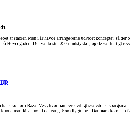
odt
løbet af stablen Men i år havde arrangørerne udvidet konceptet, så der 
på Hovedgaden. Der var bestilt 250 rundstykker, og de var hurtigt reve
rup
 hans kontor i Bazar Vest, hvor han beredvilligt svarede på spørgsmå
kunne man få visum til dengang. Som flygtning i Danmark kom han først