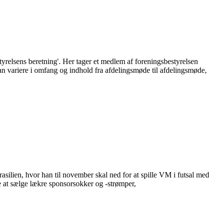
yrelsens beretning'. Her tager et medlem af foreningsbestyrelsen
an variere i omfang og indhold fra afdelingsmøde til afdelingsmøde,
asilien, hvor han til november skal ned for at spille VM i futsal med
 at sælge lækre sponsorsokker og -strømper,