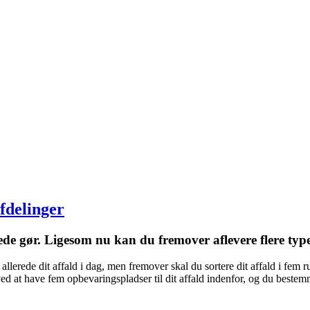
afdelinger
lerede gør. Ligesom nu kan du fremover aflevere flere ty
er allerede dit affald i dag, men fremover skal du sortere dit affald i fe
 ved at have fem opbevaringspladser til dit affald indenfor, og du bestem