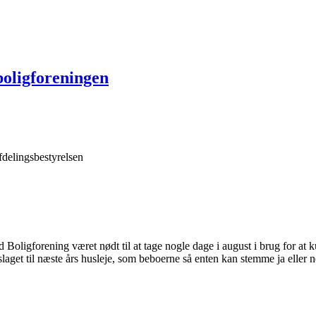
bolig­foreningen
fdelings­bestyrelsen
igforening været nødt til at tage nogle dage i august i brug for at kun
et til næste års husleje, som beboerne så enten kan stemme ja eller nej t