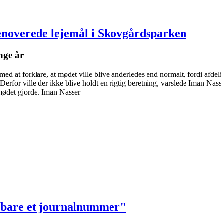
­renoverede lejemål i Skovgårds­parken
nge år
d at forklare, at mødet ville blive anderledes end normalt, fordi af
 Derfor ville der ikke blive holdt en rigtig beretning, varslede Iman Nas
rmødet gjorde. Iman Nasser
e bare et journalnummer"