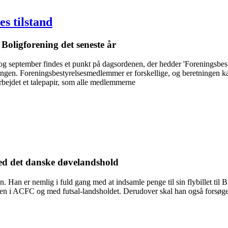
es tilstand
olig­forening det seneste år
og september findes et punkt på dagsordenen, der hedder 'Foreningsbest
ningen. Foreningsbestyrelsesmedlemmer er forskellige, og beretningen k
rbejdet et talepapir, som alle medlemmerne
 med det danske døvelandshold
 Han er nemlig i fuld gang med at indsamle penge til sin flybillet til Br
en i ACFC og med futsal-landsholdet. Derudover skal han også forsøge