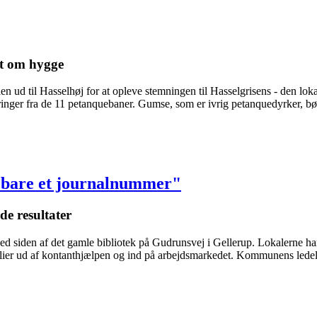
st om hygge
d til Hasselhøj for at opleve stemningen til Hasselgrisens - den lokale
 ytringer fra de 11 petanquebaner. Gumse, som er ivrig petanquedyrker,
e bare et journalnummer"
de resultater
 ved siden af det gamle bibliotek på Gudrunsvej i Gellerup. Lokalerne h
lier ud af kontanthjælpen og ind på arbejdsmarkedet. Kommunens ledels