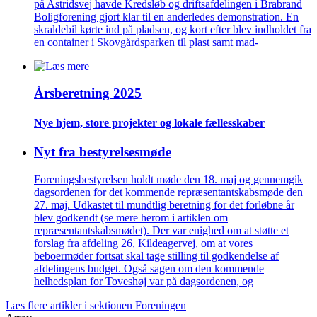
på Astridsvej havde Kredsløb og driftsafdelingen i Brabrand
Boligforening gjort klar til en anderledes demonstration. En
skraldebil kørte ind på pladsen, og kort efter blev indholdet fra
en container i Skovgårdsparken til plast samt mad-
Årsberetning 2025
Nye hjem, store projekter og lokale fælles­skaber
Nyt fra bestyrelsesmøde
Foreningsbestyrelsen holdt møde den 18. maj og gennemgik
dagsordenen for det kommende repræsentantskabsmøde den
27. maj. Udkastet til mundtlig beretning for det forløbne år
blev godkendt (se mere herom i artiklen om
repræsentantskabsmødet). Der var enighed om at støtte et
forslag fra afdeling 26, Kildeagervej, om at vores
beboermøder fortsat skal tage stilling til godkendelse af
afdelingens budget. Også sagen om den kommende
helhedsplan for Toveshøj var på dagsordenen, og
Læs flere artikler i sektionen Foreningen