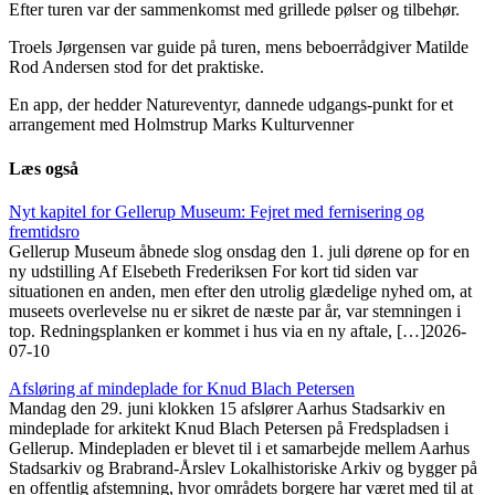
Efter turen var der sammenkomst med grillede pølser og tilbehør.
Troels Jørgensen var guide på turen, mens beboerrådgiver Matilde
Rod Andersen stod for det praktiske.
En app, der hedder Natureventyr, dannede udgangs-punkt for et
arrangement med Holmstrup Marks Kulturvenner
Læs også
Nyt kapitel for Gellerup Museum: Fejret med fernisering og
fremtidsro
Gellerup Museum åbnede slog onsdag den 1. juli dørene op for en
ny udstilling Af Elsebeth Frederiksen For kort tid siden var
situationen en anden, men efter den utrolig glædelige nyhed om, at
museets overlevelse nu er sikret de næste par år, var stemningen i
top. Redningsplanken er kommet i hus via en ny aftale, […]
2026-
07-10
Afsløring af mindeplade for Knud Blach Petersen
Mandag den 29. juni klokken 15 afslører Aarhus Stadsarkiv en
mindeplade for arkitekt Knud Blach Petersen på Fredspladsen i
Gellerup. Mindepladen er blevet til i et samarbejde mellem Aarhus
Stadsarkiv og Brabrand-Årslev Lokalhistoriske Arkiv og bygger på
en offentlig afstemning, hvor områdets borgere har været med til at