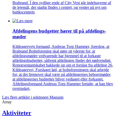
Brabrand. I den sydlige ende af City Vest går indehaverne af
de lejemål, der stadig findes i centret, og venter på nyt om
butikscentrets
Afdelingens budgetter hører til på afdelings­
møder
Kildeagervejs formand, Andreas Torp Hammer, foreslog, at
Brabrand Boligforening skal gøre sit yderste for, at
afdelingsmøder vedvarende har hjemmel til at forkaste
afdelingsbudgetter, såfremt afdelingen finder det nødvendigt.
Repræsentantskabet bakkede op om et forslag fra afdeling 26,
Kildeagervej. Forslaget lød, at boligforeningen skal arbejde
for, at det fremover skal være på afdelingernes beboermøder,
at afdelingernes budgetter bliver vedtaget eller forkastet.
Afdelingsformand Andreas Torp Hammer fortalte, at han blev
overrasket,
Læs flere artikler i sektionen Magasin
Array
Aktiviteter