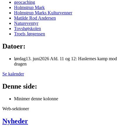
geocaching
Holmstrup Mark
Holmstrup Marks Kulturvenner
Matilde Rod Andersen
Natureventyr
Tovshøjskolen
Troels Jørgensen
Datoer:
lørdag
13
.
juni
2026
Afd. 11 og 12: Haslernes kamp mod
dragen
Se kalender
Denne side:
Minimer denne kolonne
Web-sektioner
Nyheder