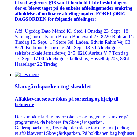
til vedtægternes §18 samt i henhold til de beslutninger,
der er blevet taget på de enkelte afdelings­møder omkring
afholdelse af ordinære afdelings­møder. FORELØBIG
DAGSORDEN for følgende afdelinger:
Afd. Ugedag Dato Måned Kl. Sted 4 Onsdag 23. Sept. 18
Samlingshuset, Karen Blixen Boulevard 23, 8220 Brabrand 5
Tirsdag 15. Sept. 17 Store Sal, Laden, Edwin Rahrs Vej 6B,
8220 Brabrand 6 Torsdag 24. Sept. 18.30 Afdelingens
selskabslokale Jernaldervej 245, 8210 Aarhus V 7 Torsdag
17. Sept. 17.00 Afdelingens fælleshus, Hasselhøj 203, 8361
Hasselager 22 Tirsdag
Skovgårds­parken tog skraldet
Affaldsevent sætter fokus på sortering og hjælp til
beboerne
Der var både læring, overraskelser og hyggeligt samvær på
programmet, da beboere fra Skovgårdsparken,
Gellerupparken og Toveshøj den sidste torsdag i maj deltog i
et affaldsevent i Skovgårdsparken. På boldbanen bag højhuset