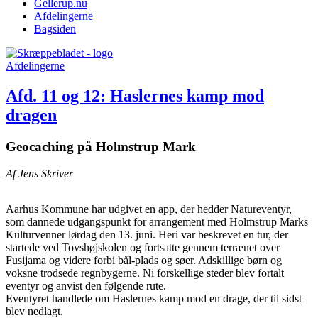
Gellerup.nu
Afdelingerne
Bagsiden
Afdelingerne
Afd. 11 og 12: Haslernes kamp mod
dragen
Geocaching på Holmstrup Mark
Af Jens Skriver
Aarhus Kommune har udgivet en app, der hedder Natureventyr,
som dannede udgangspunkt for arrangement med Holmstrup Marks
Kulturvenner lørdag den 13. juni. Heri var beskrevet en tur, der
startede ved Tovshøjskolen og fortsatte gennem terrænet over
Fusijama og videre forbi bål-plads og søer. Adskillige børn og
voksne trodsede regnbygerne. Ni forskellige steder blev fortalt
eventyr og anvist den følgende rute.
Eventyret handlede om Haslernes kamp mod en drage, der til sidst
blev nedlagt.