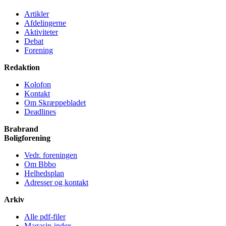
Artikler
Afdelingerne
Aktiviteter
Debat
Forening
Redaktion
Kolofon
Kontakt
Om Skræppe­bladet
Deadlines
Brabrand
Bolig­forening
Vedr. foreningen
Om Bbbo
Helheds­plan
Adresser og kontakt
Arkiv
Alle pdf-filer
Magasin-index