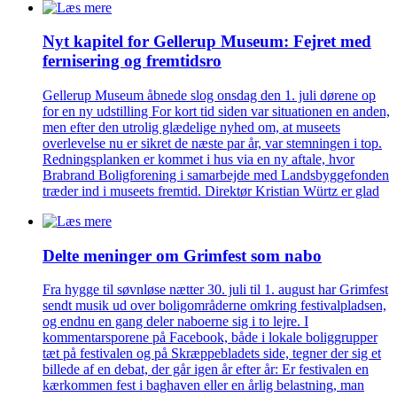
Nyt kapitel for Gellerup Museum: Fejret med
fernisering og fremtidsro
Gellerup Museum åbnede slog onsdag den 1. juli dørene op
for en ny udstilling For kort tid siden var situationen en anden,
men efter den utrolig glædelige nyhed om, at museets
overlevelse nu er sikret de næste par år, var stemningen i top.
Redningsplanken er kommet i hus via en ny aftale, hvor
Brabrand Boligforening i samarbejde med Landsbyggefonden
træder ind i museets fremtid. Direktør Kristian Würtz er glad
Delte meninger om Grimfest som nabo
Fra hygge til søvnløse nætter 30. juli til 1. august har Grimfest
sendt musik ud over boligområderne omkring festivalpladsen,
og endnu en gang deler naboerne sig i to lejre. I
kommentarsporene på Facebook, både i lokale boliggrupper
tæt på festivalen og på Skræppebladets side, tegner der sig et
billede af en debat, der går igen år efter år: Er festivalen en
kærkommen fest i baghaven eller en årlig belastning, man