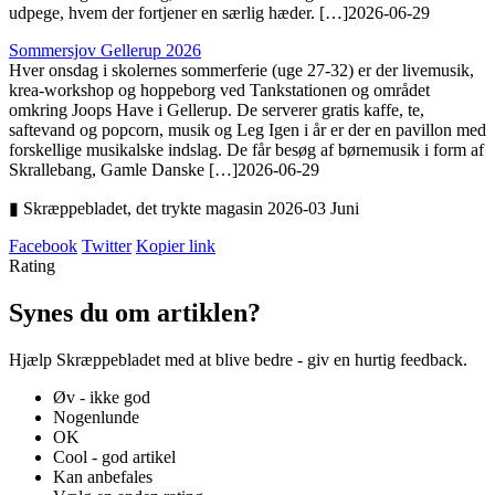
udpege, hvem der fortjener en særlig hæder. […]
2026-06-29
Sommersjov Gellerup 2026
Hver onsdag i skolernes sommerferie (uge 27-32) er der livemusik,
krea-workshop og hoppeborg ved Tankstationen og området
omkring Joops Have i Gellerup. De serverer gratis kaffe, te,
saftevand og popcorn, musik og Leg Igen i år er der en pavillon med
forskellige musikalske indslag. De får besøg af børnemusik i form af
Skrallebang, Gamle Danske […]
2026-06-29
▮ Skræppebladet, det trykte magasin 2026-03 Juni
Facebook
Twitter
Kopier link
Rating
Synes du om artiklen?
Hjælp Skræppebladet med at blive bedre - giv en hurtig feedback.
Øv - ikke god
Nogenlunde
OK
Cool - god artikel
Kan anbefales