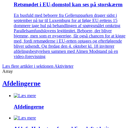
Retsmødet i EU-domstol kan ses på storskærm
En busfuld med beboere fra Gellerupparken drager sidst i
september på tur til Luxemburg for at følge EU-rettens 15
dommere tage hul på behandlingen af spørgsmålet omkring
Parallelsamfundslovens legitimitet. Beboere, der bliver
hjemme, men som er nysgerrige, får også chancen for at kigge
med, fordi retsmøderne i EU-retten optages og efterfølgende
bliver udsendt. Og fredag den 4. oktober kl. 18 inviterer
afdelingsbestyrelsen sammen med Almen Modstand på en
video-forevisning
Læs flere artikler i sektionen Aktiviteter
Array
Afdelingerne
Afdelingerne