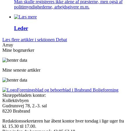
Man skulle registreres ikke alene af præsterne, men også af
politimyndighederne, arbejdsgivere m.m.
Leder
Læs flere artikler i sektionen Debat
Array
Mine bogmærker
Mine seneste artikler
Foreningsblad og beboerblad i Brabrand Boligforening
Skræppebladets kontor:
Kollektivbyen
Gudrunsvej 78, 2.-3. sal
8220 Brabrand
Redaktionssekretæren har åbent kontor hver torsdag i lige uger fra
kl. 15.30 til 17.00.