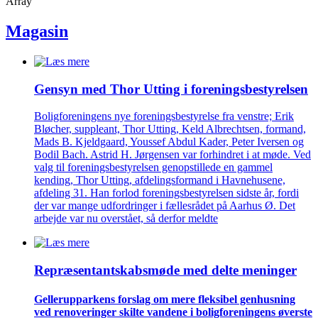
Array
Magasin
Gensyn med Thor Utting i forenings­bestyrelsen
Boligforeningens nye foreningsbestyrelse fra venstre; Erik
Bløcher, suppleant, Thor Utting, Keld Albrechtsen, formand,
Mads B. Kjeldgaard, Youssef Abdul Kader, Peter Iversen og
Bodil Bach. Astrid H. Jørgensen var forhindret i at møde. Ved
valg til foreningsbestyrelsen genopstillede en gammel
kending, Thor Utting, afdelingsformand i Havnehusene,
afdeling 31. Han forlod foreningsbestyrelsen sidste år, fordi
der var mange udfordringer i fællesrådet på Aarhus Ø. Det
arbejde var nu overstået, så derfor meldte
Repræsentant­skabs­møde med delte meninger
Gellerup­parkens forslag om mere fleksibel genhusning
ved renove­ringer skilte vandene i bolig­foreningens øverste