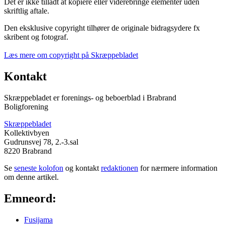
Det er ikke tilladt at kopiere eller viderebringe elementer uden
skriftlig aftale.
Den eksklusive copyright tilhører de originale bidragsydere fx
skribent og fotograf.
Læs mere om copyright på Skræppebladet
Kontakt
Skræppebladet er forenings- og beboerblad i Brabrand
Boligforening
Skræppebladet
Kollektivbyen
Gudrunsvej 78, 2.-3.sal
8220 Brabrand
Se
seneste kolofon
og kontakt
redaktionen
for nærmere information
om denne artikel.
Emneord:
Fusijama