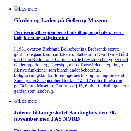
Gården og Laden på Gellerup Museum
Fernisering 8. september af ­udstilling om gården, hvor ­
bolig­foreningen flyttede ind
I 1961 overtog Brabrand Boligforening Brabrands største
gård, Tousgaard, som af lokale omtaltes som Den Hvide Gård
med Den Røde Lade. Gårdens jorde blev siden bebygget med
Gellerupparken og Toveshøj, mens Tousgårdens bygninger
fik nye funktioner som blandt andet beboerhus,
boligforeningskontor, foreningernes hus og nu ungdomsklub.
Søndag den 8. september klokken 14 - 17 er der fernisering
på Gellerup Museum, Gudrunsvej 16, 6. th. af udstillingen om
gården som landbrug,
Juletur til kongeslottet Koldinghus den 30.
november med FAS NORD
For pensionister og efterlønnere