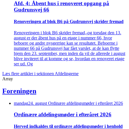
Afd. 4: Åbent hus i renoveret opgang på
Gudrunsvej 66
Renove­ringen af blok B6 på Gudrunsvej skrider fremad
Renoveringen i blok B6 skrider fremad,-og torsdag den 13.
august er der åbent hus på en etage i nummer 66, hvor
beboere og andre nysgerrige kan se resultatet. Beboerne i
nummer 66 på Gudrunsvej har fået varslet, at de kan flytte
hjem den 23. september, men inden da vil de allerede i august
blive inviteret til at komme og se, hvordan en renoveret etage
ser ud. Og
Læs flere artikler i sektionen Afdelingerne
Array
Foreningen
mandag
24
.
august
Ordinære afdelings­møder i efteråret 2026
Ordinære afdelings­møder i efteråret 2026
Herved indkaldes til ordinære afdelings­møder i henhold