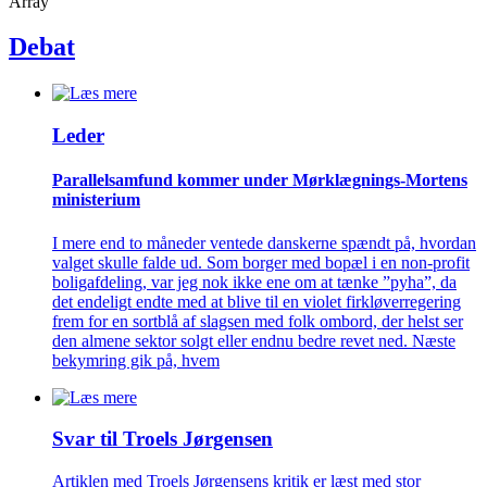
Array
Debat
Leder
Parallelsamfund kommer under Mørklægnings-Mortens
ministerium
I mere end to måneder ventede danskerne spændt på, hvordan
valget skulle falde ud. Som borger med bopæl i en non-profit
boligafdeling, var jeg nok ikke ene om at tænke ”pyha”, da
det endeligt endte med at blive til en violet firkløverregering
frem for en sortblå af slagsen med folk ombord, der helst ser
den almene sektor solgt eller endnu bedre revet ned. Næste
bekymring gik på, hvem
Svar til Troels Jørgensen
Artiklen med Troels Jørgensens kritik er læst med stor