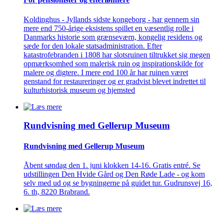
Koldinghus - Jyllands sidste kongeborg - har gennem sin
mere end 750-årige eksistens spillet en væsentlig rolle i
Danmarks historie som grænseværn, kongelig residens og
sæde for den lokale statsadministration. Efter
katastrofebranden i 1808 har slotsruinen tiltrukket sig megen
opmærksomhed som malerisk ruin og inspirationskilde for
malere og digtere. I mere end 100 år har ruinen været
genstand for restaureringer og er gradvist blevet indrettet til
kulturhistorisk museum og hjemsted
Rundvisning med Gellerup Museum
Rundvisning med Gellerup Museum
Åbent søndag den 1. juni klokken 14-16. Gratis entré. Se
udstillingen Den Hvide Gård og Den Røde Lade - og kom
selv med ud og se bygningerne på guidet tur. Gudrunsvej 16,
6. th, 8220 Brabrand.