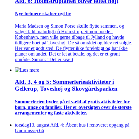
Afd. 6: Holmstrupfanen bliver løftet højt
Nye beboere skaber nyt liv
Maria Madsen og Simon Porse skulle flytte sammen, og
valget faldt naturligt på Holmstrup. Simon boede i
København, men ville gerne tilbage til Jylland og havde
tidligere boet på Toveshøj. De så området og blev ret solgte.
Her var et godt sted. De flytter ikke foreløbigt og har ikke
planer om andet. Det er let at betale, og det er et grønt
område. Simon: ”Det er svært
Afd. 3, 4 og 5: Sommer­ferie­aktiviteter i
Gellerup, Toveshøj og Skovgårds­parken
Sommer­ferien byder på et væld af gratis aktiviteter for
børn, unge og familier. Her er oversigten over de største
arrangementer og faste aktiviteter.
torsdag
13
.
august
Afd. 4: Åbent hus i renoveret opgang på
Gudrunsvej 66