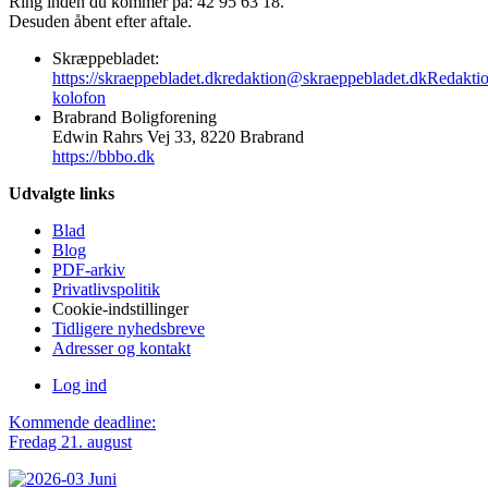
Ring inden du kommer på: 42 95 63 18.
Desuden åbent efter aftale.
Skræppebladet:
https://skraeppebladet.dk
redaktion@skraeppebladet.dk
Redakti
kolofon
Brabrand Boligforening
Edwin Rahrs Vej 33, 8220 Brabrand
https://bbbo.dk
Udvalgte links
Blad
Blog
PDF-arkiv
Privatlivspolitik
Cookie-indstillinger
Tidligere nyhedsbreve
Adresser og kontakt
Log ind
Kommende deadline:
Fredag 21. august