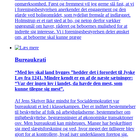
opmærksomhed. Først og fremmest vil jeg gerne slå fast, at vi
i foreningsbestyrelsen anerkender det engagement og den
glæde ved boligområdet, som tydeligt fremgår af indlægget.
Holmstrup er et rart sted at bo, og netop derfor vækker
spørgsmål om haver, råderet og beboernes mulighed for at
indrette sig interesse. Vi i foreningsbestyrelsen deler ønsket
om, at beboerne skal kunne præge
Bureaukrati
“Med lov skal land bygges ”hedder det i forordet til Jyske
Lov fra 1241. Mindre kendt er en af de næste sætninger:
“Var der ingen lov i landet, da havde den mest, som
kunne tilegne sig mest”.
Af Jens Skriver Ikke mindst for Socialdemokratiet var
bureaukrati et led i klassekampen. Der er indført bestemmelser
til beskyttelse af folk på arbejdspladserne, bestemmelser om
miljøbeskyttelse, begrænsninger af økonomiske transaktioner
osv. Men bureaukrati kan misbruges. Mange har beskæftiget
sig med slægtsforskning og ved, hvor meget der tidligere blev
gjort for at kontrollere, hvad især underklassen foretog sig.