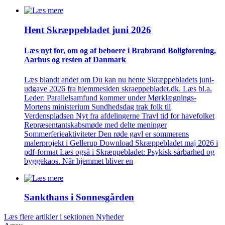
Hent Skræppe­bladet juni 2026
Læs nyt for, om og af beboere i Brabrand Bolig­forening,
Aarhus og resten af Danmark
Læs blandt andet om Du kan nu hente Skræppebladets juni-
udgave 2026 fra hjemmesiden skraeppebladet.dk. Læs bl.a.
Leder: Parallelsamfund kommer under Mørklægnings-
Mortens ministerium Sundhedsdag trak folk til
Verdenspladsen Nyt fra afdelingerne Travl tid for havefolket
Repræsentantskabsmøde med delte meninger
Sommerferieaktiviteter Den røde gavl er sommerens
malerprojekt i Gellerup Download Skræppebladet maj 2026 i
pdf-format Læs også i Skræppebladet: Psykisk sårbarhed og
byggekaos. Når hjemmet bliver en
Sankthans i Sonnes­gården
Læs flere artikler i sektionen Nyheder