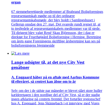
organ
67 stemmeberettigede medlemmer af Brabrand Boligforenings
repræsentantskab mødte op til det ordinære
repræsentantskabsmøde, der blev holdt i Samlingshuset i
Gellerup onsdag den 27. maj. Det svarede rundt regnet til, at
to tredjedele af repræsentantskabets medlemmer var til stede.
Til dirigent blev valgt René Skau Björnsson, der i dag er
direktør for Fruerhøjgård Boligforening i Herning. Beretning
om årets gang Foreningens skriftlige årsberetning kan ses på
boligforeningens hjemmeside
Lange udsigter til, at det nye City Vest
genåbner
A. Enggaard håber på en aftale med Aarhus Kommune
til efteråret, så centret kan åbne om to år
Selv om der i de sidste par måneder er blevet slået store huller
kælderetagen i den nordlige del af City Vest, så er der stadig
ingen afklaring på centrets fremtid. Det fortæller regionschef
hos A. Enggaard, Jens Skinnebach i et interview med Vores