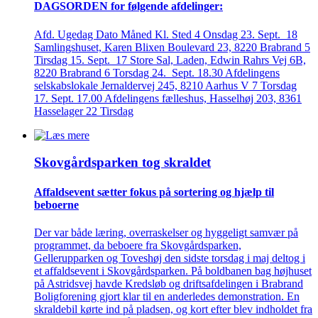
DAGSORDEN for følgende afdelinger:
Afd. Ugedag Dato Måned Kl. Sted 4 Onsdag 23. Sept. 18
Samlingshuset, Karen Blixen Boulevard 23, 8220 Brabrand 5
Tirsdag 15. Sept. 17 Store Sal, Laden, Edwin Rahrs Vej 6B,
8220 Brabrand 6 Torsdag 24. Sept. 18.30 Afdelingens
selskabslokale Jernaldervej 245, 8210 Aarhus V 7 Torsdag
17. Sept. 17.00 Afdelingens fælleshus, Hasselhøj 203, 8361
Hasselager 22 Tirsdag
Skovgårds­parken tog skraldet
Affaldsevent sætter fokus på sortering og hjælp til
beboerne
Der var både læring, overraskelser og hyggeligt samvær på
programmet, da beboere fra Skovgårdsparken,
Gellerupparken og Toveshøj den sidste torsdag i maj deltog i
et affaldsevent i Skovgårdsparken. På boldbanen bag højhuset
på Astridsvej havde Kredsløb og driftsafdelingen i Brabrand
Boligforening gjort klar til en anderledes demonstration. En
skraldebil kørte ind på pladsen, og kort efter blev indholdet fra