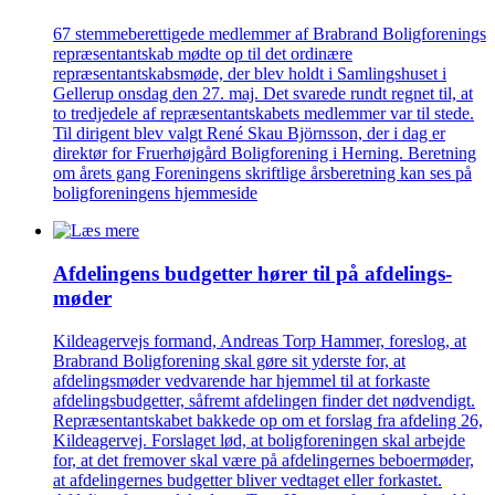
67 stemmeberettigede medlemmer af Brabrand Boligforenings
repræsentantskab mødte op til det ordinære
repræsentantskabsmøde, der blev holdt i Samlingshuset i
Gellerup onsdag den 27. maj. Det svarede rundt regnet til, at
to tredjedele af repræsentantskabets medlemmer var til stede.
Til dirigent blev valgt René Skau Björnsson, der i dag er
direktør for Fruerhøjgård Boligforening i Herning. Beretning
om årets gang Foreningens skriftlige årsberetning kan ses på
boligforeningens hjemmeside
Afdelingens budgetter hører til på afdelings­
møder
Kildeagervejs formand, Andreas Torp Hammer, foreslog, at
Brabrand Boligforening skal gøre sit yderste for, at
afdelingsmøder vedvarende har hjemmel til at forkaste
afdelingsbudgetter, såfremt afdelingen finder det nødvendigt.
Repræsentantskabet bakkede op om et forslag fra afdeling 26,
Kildeagervej. Forslaget lød, at boligforeningen skal arbejde
for, at det fremover skal være på afdelingernes beboermøder,
at afdelingernes budgetter bliver vedtaget eller forkastet.