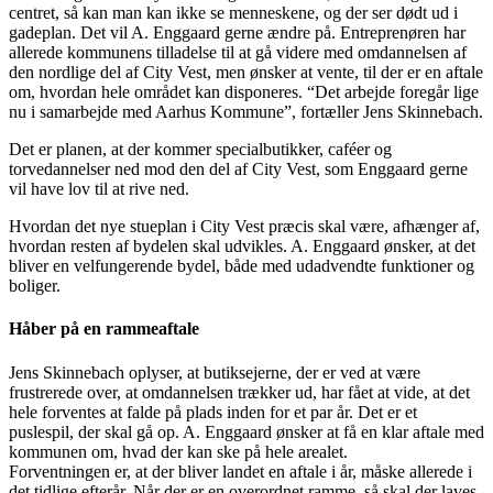
centret, så kan man kan ikke se menneskene, og der ser dødt ud i
gadeplan. Det vil A. Enggaard gerne ændre på. Entreprenøren har
allerede kommunens tilladelse til at gå videre med omdannelsen af
den nordlige del af City Vest, men ønsker at vente, til der er en aftale
om, hvordan hele området kan disponeres. “Det arbejde foregår lige
nu i samarbejde med Aarhus Kommune”, fortæller Jens Skinnebach.
Det er planen, at der kommer specialbutikker, caféer og
torvedannelser ned mod den del af City Vest, som Enggaard gerne
vil have lov til at rive ned.
Hvordan det nye stueplan i City Vest præcis skal være, afhænger af,
hvordan resten af bydelen skal udvikles. A. Enggaard ønsker, at det
bliver en velfungerende bydel, både med udadvendte funktioner og
boliger.
Håber på en rammeaftale
Jens Skinnebach oplyser, at butiksejerne, der er ved at være
frustrerede over, at omdannelsen trækker ud, har fået at vide, at det
hele forventes at falde på plads inden for et par år. Det er et
puslespil, der skal gå op. A. Enggaard ønsker at få en klar aftale med
kommunen om, hvad der kan ske på hele arealet.
Forventningen er, at der bliver landet en aftale i år, måske allerede i
det tidlige efterår. Når der er en overordnet ramme, så skal der laves