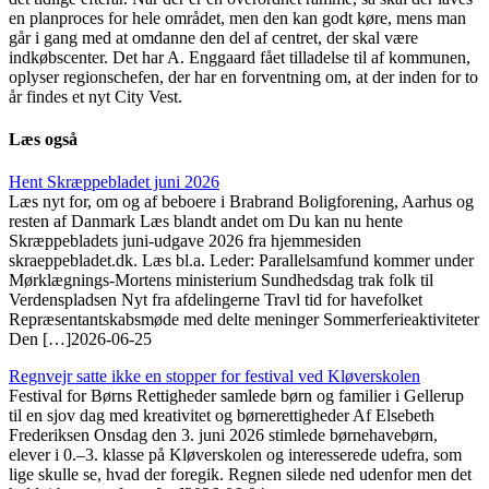
en planproces for hele området, men den kan godt køre, mens man
går i gang med at omdanne den del af centret, der skal være
indkøbscenter. Det har A. Enggaard fået tilladelse til af kommunen,
oplyser regionschefen, der har en forventning om, at der inden for to
år findes et nyt City Vest.
Læs også
Hent Skræppebladet juni 2026
Læs nyt for, om og af beboere i Brabrand Boligforening, Aarhus og
resten af Danmark Læs blandt andet om Du kan nu hente
Skræppebladets juni-udgave 2026 fra hjemmesiden
skraeppebladet.dk. Læs bl.a. Leder: Parallelsamfund kommer under
Mørklægnings-Mortens ministerium Sundhedsdag trak folk til
Verdenspladsen Nyt fra afdelingerne Travl tid for havefolket
Repræsentantskabsmøde med delte meninger Sommerferieaktiviteter
Den […]
2026-06-25
Regnvejr satte ikke en stopper for festival ved Kløverskolen
Festival for Børns Rettigheder samlede børn og familier i Gellerup
til en sjov dag med kreativitet og børnerettigheder Af Elsebeth
Frederiksen Onsdag den 3. juni 2026 stimlede børnehavebørn,
elever i 0.–3. klasse på Kløverskolen og interesserede udefra, som
lige skulle se, hvad der foregik. Regnen silede ned udenfor men det