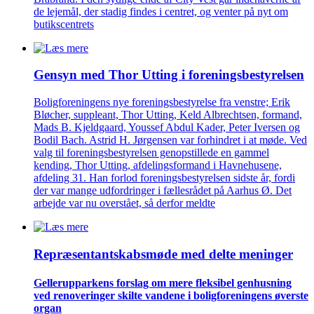
de lejemål, der stadig findes i centret, og venter på nyt om
butikscentrets
Gensyn med Thor Utting i forenings­bestyrelsen
Boligforeningens nye foreningsbestyrelse fra venstre; Erik
Bløcher, suppleant, Thor Utting, Keld Albrechtsen, formand,
Mads B. Kjeldgaard, Youssef Abdul Kader, Peter Iversen og
Bodil Bach. Astrid H. Jørgensen var forhindret i at møde. Ved
valg til foreningsbestyrelsen genopstillede en gammel
kending, Thor Utting, afdelingsformand i Havnehusene,
afdeling 31. Han forlod foreningsbestyrelsen sidste år, fordi
der var mange udfordringer i fællesrådet på Aarhus Ø. Det
arbejde var nu overstået, så derfor meldte
Repræsentant­skabs­møde med delte meninger
Gellerup­parkens forslag om mere fleksibel genhusning
ved renove­ringer skilte vandene i bolig­foreningens øverste
organ