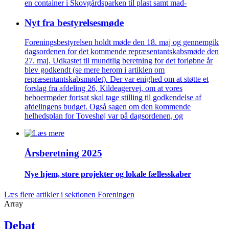
en container i Skovgårdsparken til plast samt mad-
Nyt fra bestyrelsesmøde
Foreningsbestyrelsen holdt møde den 18. maj og gennemgik
dagsordenen for det kommende repræsentantskabsmøde den
27. maj. Udkastet til mundtlig beretning for det forløbne år
blev godkendt (se mere herom i artiklen om
repræsentantskabsmødet). Der var enighed om at støtte et
forslag fra afdeling 26, Kildeagervej, om at vores
beboermøder fortsat skal tage stilling til godkendelse af
afdelingens budget. Også sagen om den kommende
helhedsplan for Toveshøj var på dagsordenen, og
Årsberetning 2025
Nye hjem, store projekter og lokale fælles­skaber
Læs flere artikler i sektionen Foreningen
Array
Debat