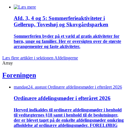
Afd. 3, 4 og 5: Sommer­ferie­aktiviteter i
Gellerup, Toveshøj og Skovgårds­parken
Sommer­ferien byder på et væld af gratis aktiviteter for
børn, unge og familier. Her er oversigten over de største
arrangementer og faste aktiviteter.
Læs flere artikler i sektionen Afdelingerne
Array
Foreningen
mandag
24
.
august
Ordinære afdelings­møder i efteråret 2026
Ordinære afdelings­møder i efteråret 2026
Herved indkaldes til ordinære afdelings­møder i henhold
til vedtægternes §18 samt i henhold til de beslutninger,
der er blevet taget på de enkelte afdelings­møder omkring
afholdelse af ordinære afdelings­møder. FORELØBIG