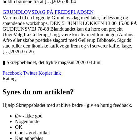
holdt i børnene fra at […]
2026-06-04
GRUNDLOVSDAG PÅ FREDSPLADSEN
Vær med til en hyggelig Grundlovsdag med taler, fællessang og
spændende workshops. DEN 5. JUNI KLOKKEN 13.00-15.00 PÅ
GUDRUNSVEJ 78-88 Blandt andet kan du høre om projekt
UngeValg fra Gellerup_Ung, være kreativ med foreningen Aarhus
Afro eller skabe poetiske slagord med Gellerup Bibliotek. Sigrids
stue ruller den ikoniske kaffevogn frem og vi serverer kaffe, kage,
[…]
2026-05-26
▮ Skræppebladet, det trykte magasin 2026-03 Juni
Facebook
Twitter
Kopier link
Rating
Synes du om artiklen?
Hjælp Skræppebladet med at blive bedre - giv en hurtig feedback.
Øv - ikke god
Nogenlunde
OK
Cool - god artikel
Kan anbefales