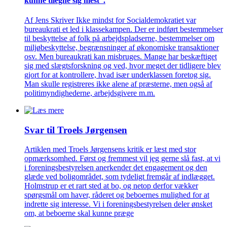
kunne tilegne sig mest”.
Af Jens Skriver Ikke mindst for Socialdemokratiet var
bureaukrati et led i klassekampen. Der er indført bestemmelser
til beskyttelse af folk på arbejdspladserne, bestemmelser om
miljøbeskyttelse, begrænsninger af økonomiske transaktioner
osv. Men bureaukrati kan misbruges. Mange har beskæftiget
sig med slægtsforskning og ved, hvor meget der tidligere blev
gjort for at kontrollere, hvad især underklassen foretog sig.
Man skulle registreres ikke alene af præsterne, men også af
politimyndighederne, arbejdsgivere m.m.
Svar til Troels Jørgensen
Artiklen med Troels Jørgensens kritik er læst med stor
opmærksomhed. Først og fremmest vil jeg gerne slå fast, at vi
i foreningsbestyrelsen anerkender det engagement og den
glæde ved boligområdet, som tydeligt fremgår af indlægget.
Holmstrup er et rart sted at bo, og netop derfor vækker
spørgsmål om haver, råderet og beboernes mulighed for at
indrette sig interesse. Vi i foreningsbestyrelsen deler ønsket
om, at beboerne skal kunne præge