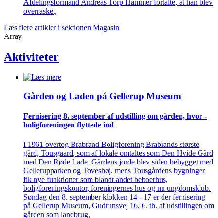
Afdelingsformand Andreas Torp Hammer fortalte, at han blev
overrasket,
Læs flere artikler i sektionen Magasin
Array
Aktiviteter
Gården og Laden på Gellerup Museum
Fernisering 8. september af ­udstilling om gården, hvor ­
bolig­foreningen flyttede ind
I 1961 overtog Brabrand Boligforening Brabrands største
gård, Tousgaard, som af lokale omtaltes som Den Hvide Gård
med Den Røde Lade. Gårdens jorde blev siden bebygget med
Gellerupparken og Toveshøj, mens Tousgårdens bygninger
fik nye funktioner som blandt andet beboerhus,
boligforeningskontor, foreningernes hus og nu ungdomsklub.
Søndag den 8. september klokken 14 - 17 er der fernisering
på Gellerup Museum, Gudrunsvej 16, 6. th. af udstillingen om
gården som landbrug,