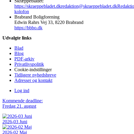
Skræppebladet:
https://skraeppebladet.dk
redaktion@skraeppebladet.dk
Redakti
kolofon
Brabrand Boligforening
Edwin Rahrs Vej 33, 8220 Brabrand
https://bbbo.dk
Udvalgte links
Blad
Blog
PDF-arkiv
Privatlivspolitik
Cookie-indstillinger
Tidligere nyhedsbreve
Adresser og kontakt
Log ind
Kommende deadline:
Fredag 21. august
2026-03 Juni
2026-02 Maj