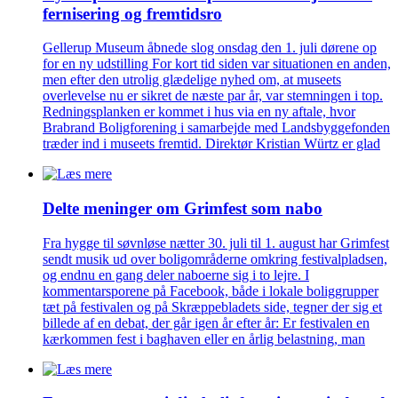
fernisering og fremtidsro
Gellerup Museum åbnede slog onsdag den 1. juli dørene op
for en ny udstilling For kort tid siden var situationen en anden,
men efter den utrolig glædelige nyhed om, at museets
overlevelse nu er sikret de næste par år, var stemningen i top.
Redningsplanken er kommet i hus via en ny aftale, hvor
Brabrand Boligforening i samarbejde med Landsbyggefonden
træder ind i museets fremtid. Direktør Kristian Würtz er glad
Delte meninger om Grimfest som nabo
Fra hygge til søvnløse nætter 30. juli til 1. august har Grimfest
sendt musik ud over boligområderne omkring festivalpladsen,
og endnu en gang deler naboerne sig i to lejre. I
kommentarsporene på Facebook, både i lokale boliggrupper
tæt på festivalen og på Skræppebladets side, tegner der sig et
billede af en debat, der går igen år efter år: Er festivalen en
kærkommen fest i baghaven eller en årlig belastning, man