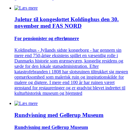
Juletur til kongeslottet Koldinghus den 30.
november med FAS NORD
For pensionister og efterlønnere
Koldinghus - Jyllands sidste kongeborg - har gennem sin
mere end 750-årige eksistens spillet en væsentlig rolle i
Danmarks historie som grænseværn, kongelig residens og
sæde for den lokale statsadministration. Efter
katastrofebranden i 1808 har slotsruinen tiltrukket sig megen
opmærksomhed som malerisk ruin og inspirationskilde for
malere og digtere. I mere end 100 år har ruinen været
genstand for restaureringer og er gradvist blevet indrettet til
kulturhistorisk museum og hjemsted
Rundvisning med Gellerup Museum
Rundvisning med Gellerup Museum