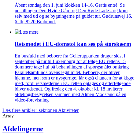
Åbent søndag den 1. juni klokken 14-16. Gratis entré. Se
udstillingen Den Hvide Gård og Den Røde Lade - og kom
selv med ud og se bygningerne på guidet tur. Gudrunsvej 16,
6. th, 8220 Brabrand.
Retsmødet i EU-domstol kan ses på storskærm
En busfuld med beboere fra Gellerupparken drager sidst i
september på tur til Luxemburg for at følge EU-rettens 15
dommere tage hul på behandlingen af spørgsmålet omkring
Parallelsamfundslovens legitimitet. Beboere, der bliver
hjemme, men som er nysgerrige, får også chancen for at kigge
med, fordi retsmøderne i EU-retten optages og efterfølgende
bliver udsendt. Og fredag den 4. oktober kl. 18 inviterer
afdelingsbestyrelsen sammen med Almen Modstand på en
video-forevisning
Læs flere artikler i sektionen Aktiviteter
Array
Afdelingerne