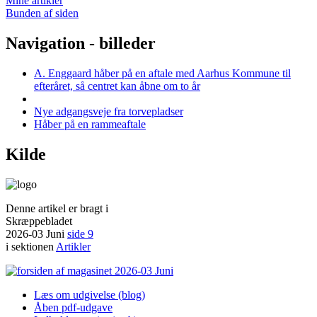
Mine artikler
Bunden af siden
Navigation - billeder
A. Enggaard håber på en aftale med Aarhus Kommune til
efteråret, så centret kan åbne om to år
Nye adgangsveje fra torvepladser
Håber på en rammeaftale
Kilde
Denne artikel er bragt i
Skræppebladet
2026-03 Juni
side 9
i sektionen
Artikler
Læs om udgivelse (blog)
Åben pdf-udgave