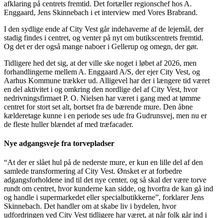
afklaring på centrets fremtid. Det fortæller regionschef hos A.
Enggaard, Jens Skinnebach i et interview med Vores Brabrand.
I den sydlige ende af City Vest går indehaverne af de lejemål, der
stadig findes i centret, og venter på nyt om butikscentrets fremtid.
Og det er der også mange naboer i Gellerup og omegn, der gør.
Tidligere hed det sig, at der ville ske noget i løbet af 2026, men
forhandlingerne mellem A. Enggaard A/S, der ejer City Vest, og
Aarhus Kommune trækker ud. Alligevel har der i længere tid været
en del aktivitet i og omkring den nordlige del af City Vest, hvor
nedrivningsfirmaet P. O. Nielsen har været i gang med at tømme
centret for stort set alt, bortset fra de bærende mure. Den åbne
kælderetage kunne i en periode ses ude fra Gudrunsvej, men nu er
de fleste huller blændet af med træfacader.
Nye adgangsveje fra torvepladser
“At der er slået hul på de nederste mure, er kun en lille del af den
samlede transformering af City Vest. Ønsket er at forbedre
adgangsforholdene ind til det nye center, og så skal der være torve
rundt om centret, hvor kunderne kan sidde, og hvorfra de kan gå ind
og handle i supermarkedet eller specialbutikkerne”, forklarer Jens
Skinnebach. Det handler om at skabe liv i bydelen, hvor
udfordringen ved City Vest tidligere har været, at når folk går ind i