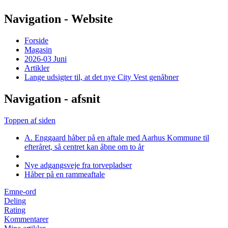
Navigation - Website
Forside
Magasin
2026-03 Juni
Artikler
Lange udsigter til, at det nye City Vest genåbner
Navigation - afsnit
Toppen af siden
A. Enggaard håber på en aftale med Aarhus Kommune til
efteråret, så centret kan åbne om to år
Nye adgangsveje fra torvepladser
Håber på en rammeaftale
Emne-ord
Deling
Rating
Kommentarer