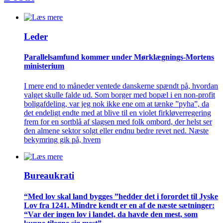
Leder
Parallelsamfund kommer under Mørklægnings-Mortens
ministerium
I mere end to måneder ventede danskerne spændt på, hvordan
valget skulle falde ud. Som borger med bopæl i en non-profit
boligafdeling, var jeg nok ikke ene om at tænke ”pyha”, da
det endeligt endte med at blive til en violet firkløverregering
frem for en sortblå af slagsen med folk ombord, der helst ser
den almene sektor solgt eller endnu bedre revet ned. Næste
bekymring gik på, hvem
Bureaukrati
“Med lov skal land bygges ”hedder det i forordet til Jyske
Lov fra 1241. Mindre kendt er en af de næste sætninger:
“Var der ingen lov i landet, da havde den mest, som