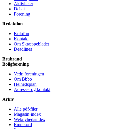
Aktiviteter
Debat
Forening
Redaktion
Kolofon
Kontakt
Om Skræppe­bladet
Deadlines
Brabrand
Bolig­forening
Vedr. foreningen
Om Bbbo
Helheds­plan
Adresser og kontakt
Arkiv
Alle pdf-filer
Magasin-index
Webnyhedsindex
Emne-ord