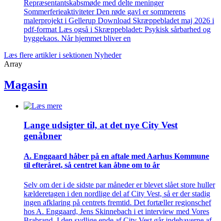
Repræsentantskabsmøde med delte meninger
Sommerferieaktiviteter Den røde gavl er sommerens
malerprojekt i Gellerup Download Skræppebladet maj 2026 i
pdf-format Læs også i Skræppebladet: Psykisk sårbarhed og
byggekaos. Når hjemmet bliver en
Læs flere artikler i sektionen Nyheder
Array
Magasin
Lange udsigter til, at det nye City Vest
genåbner
A. Enggaard håber på en aftale med Aarhus Kommune
til efteråret, så centret kan åbne om to år
Selv om der i de sidste par måneder er blevet slået store huller
kælderetagen i den nordlige del af City Vest, så er der stadig
ingen afklaring på centrets fremtid. Det fortæller regionschef
hos A. Enggaard, Jens Skinnebach i et interview med Vores
Brabrand. I den sydlige ende af City Vest går indehaverne af