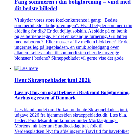
Fang sommeren i din bolig­forening – vind med
dit bedste billede!
Vi skyder vores store fotokonkurrence i gang: "Bedste
sommerbillede i boligforeningen". Hvad betyder sommer i din
afdeling for dig? Er det dejligt solskin. At sidde på en bænk
og se børnene lege, Er det en petanque-turnering. Grillaften
med naboerne? Eller masser af liv mellem blokkene? Er det
ungernes leg på legepladsen, en smuk solnedgang over
altanen, fællesskabet til sommerfesten eller de farverige
blomster i bedene? Skræppebladet vil gerne vise det gode
Hent Skræppe­bladet juni 2026
Læs nyt for, om og af beboere i Brabrand Bolig­forening,
Aarhus og resten af Danmark
Læs blandt andet om Du kan nu hente Skræppebladets juni-
udgave 2026 fra hjemmesiden skraeppebladet.dk. Læs bl.a.
Leder: Parallelsamfund kommer under Mørklægnings-
Mortens ministerium Sundhedsdag trak folk til
Verdenspladsen Nyt fra afdelingerne Travl tid for havefolket