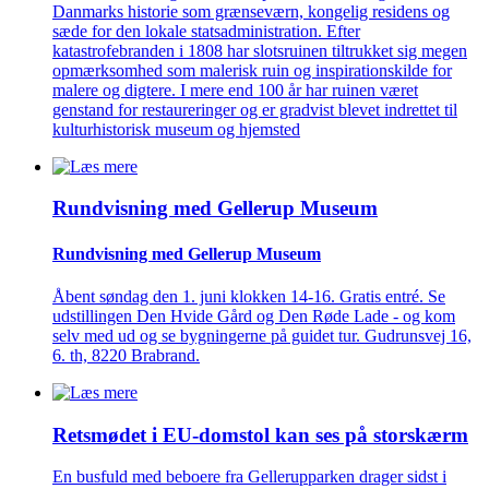
Danmarks historie som grænseværn, kongelig residens og
sæde for den lokale statsadministration. Efter
katastrofebranden i 1808 har slotsruinen tiltrukket sig megen
opmærksomhed som malerisk ruin og inspirationskilde for
malere og digtere. I mere end 100 år har ruinen været
genstand for restaureringer og er gradvist blevet indrettet til
kulturhistorisk museum og hjemsted
Rundvisning med Gellerup Museum
Rundvisning med Gellerup Museum
Åbent søndag den 1. juni klokken 14-16. Gratis entré. Se
udstillingen Den Hvide Gård og Den Røde Lade - og kom
selv med ud og se bygningerne på guidet tur. Gudrunsvej 16,
6. th, 8220 Brabrand.
Retsmødet i EU-domstol kan ses på storskærm
En busfuld med beboere fra Gellerupparken drager sidst i