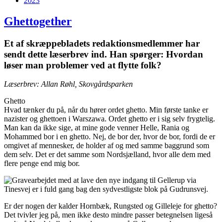
2023
Ghettogether
Et af skræppebladets redaktionsmedlemmer har
sendt dette læserbrev ind. Han spørger: Hvordan
løser man problemer ved at flytte folk?
Læserbrev: Allan Røhl, Skovgårdsparken
Ghetto
Hvad tænker du på, når du hører ordet ghetto. Min første tanke er
nazister og ghettoen i Warszawa. Ordet ghetto er i sig selv frygtelig.
Man kan da ikke sige, at mine gode venner Helle, Rania og
Mohammed bor i en ghetto. Nej, de bor der, hvor de bor, fordi de er
omgivet af mennesker, de holder af og med samme baggrund som
dem selv. Det er det samme som Nordsjælland, hvor alle dem med
flere penge end mig bor.
Er der nogen der kalder Hornbæk, Rungsted og Gilleleje for ghetto?
Det tvivler jeg på, men ikke desto mindre passer betegnelsen ligeså