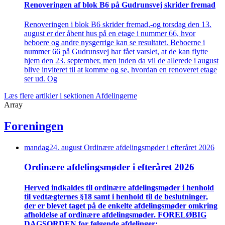
Renove­ringen af blok B6 på Gudrunsvej skrider fremad
Renoveringen i blok B6 skrider fremad,-og torsdag den 13.
august er der åbent hus på en etage i nummer 66, hvor
beboere og andre nysgerrige kan se resultatet. Beboerne i
nummer 66 på Gudrunsvej har fået varslet, at de kan flytte
hjem den 23. september, men inden da vil de allerede i august
blive inviteret til at komme og se, hvordan en renoveret etage
ser ud. Og
Læs flere artikler i sektionen Afdelingerne
Array
Foreningen
mandag
24
.
august
Ordinære afdelings­møder i efteråret 2026
Ordinære afdelings­møder i efteråret 2026
Herved indkaldes til ordinære afdelings­møder i henhold
til vedtægternes §18 samt i henhold til de beslutninger,
der er blevet taget på de enkelte afdelings­møder omkring
afholdelse af ordinære afdelings­møder. FORELØBIG
DAGSORDEN for følgende afdelinger: