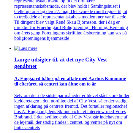
repræsentantskab mødte op til det ordinære
repræsentantskabsmøde, der blev holdt i Samlingshuset i
Gellerup onsdag den 27. maj. Det svarede rundt regnet til, at
to tredjedele af repræsentantskabets medlemmer var til stede.
Til dirigent blev valgt René Skau Björnsson, der i dag er
direktør for Fruerhøjgård Boligforening i Herning. Beretning
om årets gang Foreningens skriftlige årsberetning kan ses på
boligforeningens hjemmeside
Lange udsigter til, at det nye City Vest
genåbner
A. Enggaard håber på en aftale med Aarhus Kommune
til efteråret, så centret kan åbne om to år
Selv om der i de sidste par måneder er blevet slået store huller
kælderetagen i den nordlige del af City Vest, så er der stadig
ingen afklaring på centrets fremtid. Det fortæller regionschef
hos A. Enggaard, Jens Skinnebach i et interview med Vores
Brabrand. I den sydlige ende af City Vest går indehaverne af
de lejemål, der stadig findes i centret, og venter på nyt om
butikscentrets