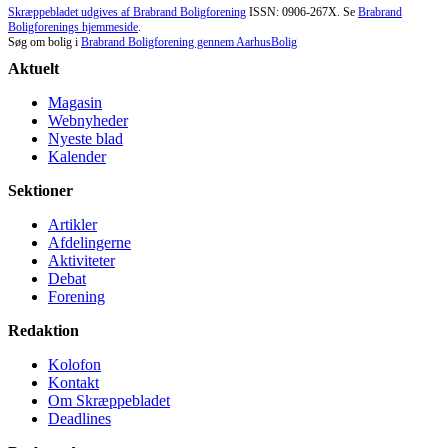
Skræppebladet udgives af Brabrand Boligforening
ISSN: 0906-267X. Se
Brabrand
Boligforenings hjemmeside
.
Søg om bolig i
Brabrand Boligforening gennem AarhusBolig
Aktuelt
Magasin
Webnyheder
Nyeste blad
Kalender
Sektioner
Artikler
Afdelingerne
Aktiviteter
Debat
Forening
Redaktion
Kolofon
Kontakt
Om Skræppe­bladet
Deadlines