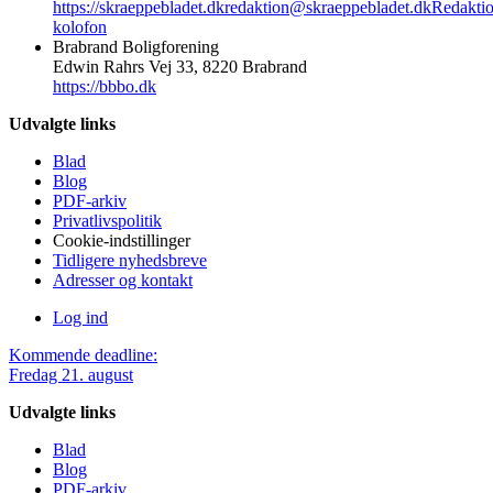
https://skraeppebladet.dk
redaktion@skraeppebladet.dk
Redakti
kolofon
Brabrand Boligforening
Edwin Rahrs Vej 33, 8220 Brabrand
https://bbbo.dk
Udvalgte links
Blad
Blog
PDF-arkiv
Privatlivspolitik
Cookie-indstillinger
Tidligere nyhedsbreve
Adresser og kontakt
Log ind
Kommende deadline:
Fredag 21. august
Udvalgte links
Blad
Blog
PDF-arkiv