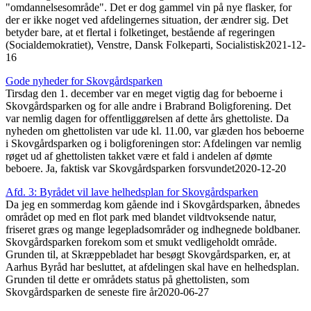
"omdannelsesområde". Det er dog gammel vin på nye flasker, for
der er ikke noget ved afdelingernes situation, der ændrer sig. Det
betyder bare, at et flertal i folketinget, bestående af regeringen
(Socialdemokratiet), Venstre, Dansk Folkeparti, Socialistisk
2021-12-
16
Gode nyheder for Skovgårds­parken
Tirsdag den 1. december var en meget vigtig dag for beboerne i
Skovgårdsparken og for alle andre i Brabrand Boligforening. Det
var nemlig dagen for offentliggørelsen af dette års ghettoliste. Da
nyheden om ghettolisten var ude kl. 11.00, var glæden hos beboerne
i Skovgårdsparken og i boligforeningen stor: Afdelingen var nemlig
røget ud af ghettolisten takket være et fald i andelen af dømte
beboere. Ja, faktisk var Skovgårdsparken forsvundet
2020-12-20
Afd. 3: Byrådet vil lave helheds­plan for Skovgårds­parken
Da jeg en sommerdag kom gående ind i Skovgårdsparken, åbnedes
området op med en flot park med blandet vildtvoksende natur,
friseret græs og mange legepladsområder og indhegnede boldbaner.
Skovgårdsparken forekom som et smukt vedligeholdt område.
Grunden til, at Skræppebladet har besøgt Skovgårdsparken, er, at
Aarhus Byråd har besluttet, at afdelingen skal have en helhedsplan.
Grunden til dette er områdets status på ghettolisten, som
Skovgårdsparken de seneste fire år
2020-06-27