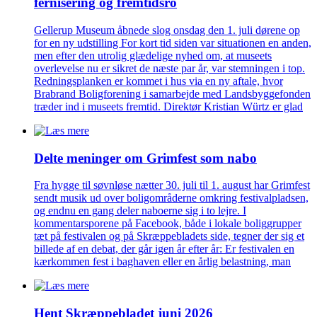
fernisering og fremtidsro
Gellerup Museum åbnede slog onsdag den 1. juli dørene op
for en ny udstilling For kort tid siden var situationen en anden,
men efter den utrolig glædelige nyhed om, at museets
overlevelse nu er sikret de næste par år, var stemningen i top.
Redningsplanken er kommet i hus via en ny aftale, hvor
Brabrand Boligforening i samarbejde med Landsbyggefonden
træder ind i museets fremtid. Direktør Kristian Würtz er glad
Delte meninger om Grimfest som nabo
Fra hygge til søvnløse nætter 30. juli til 1. august har Grimfest
sendt musik ud over boligområderne omkring festivalpladsen,
og endnu en gang deler naboerne sig i to lejre. I
kommentarsporene på Facebook, både i lokale boliggrupper
tæt på festivalen og på Skræppebladets side, tegner der sig et
billede af en debat, der går igen år efter år: Er festivalen en
kærkommen fest i baghaven eller en årlig belastning, man
Hent Skræppe­bladet juni 2026