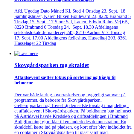
Afd. Ugedag Dato Måned Kl. Sted 4 Onsdag 23. Sept. 18
Samlingshuset, Karen Blixen Boulevard 23, 8220 Brabrand 5
Tirsdag 15. Sept. 17 Store Sal, Laden, Edwin Rahrs Vej 6B,
8220 Brabrand 6 Torsdag 24. Sept. 18.30 Afdelingens
selskabslokale Jernaldervej 245, 8210 Aarhus V 7 Torsdag
17. Sept. 17.00 Afdelingens fælleshus, Hasselhøj 203, 8361
Hasselager 22 Tirsdag
Skovgårds­parken tog skraldet
Affaldsevent sætter fokus på sortering og hjælp til
beboerne
Der var både læring, overraskelser og hyggeligt samvær på
programmet, da beboere fra Skovgårdsparken,
Gellerupparken og Toveshøj den sidste torsdag i maj deltog i
et affaldsevent i Skovgårdsparken. På boldbanen bag højhuset
på Astridsvej havde Kredsløb og driftsafdelingen i Brabrand
Boligforening gjort klar til en anderledes demonstration. En
skraldebil kørte ind på pladsen, og kort efter blev indholdet fra
en container i Skovgårdsparken til plast samt mad-