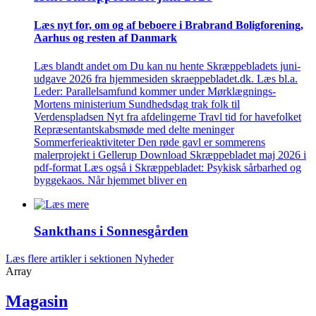
Læs nyt for, om og af beboere i Brabrand Bolig­forening,
Aarhus og resten af Danmark
Læs blandt andet om Du kan nu hente Skræppebladets juni-
udgave 2026 fra hjemmesiden skraeppebladet.dk. Læs bl.a.
Leder: Parallelsamfund kommer under Mørklægnings-
Mortens ministerium Sundhedsdag trak folk til
Verdenspladsen Nyt fra afdelingerne Travl tid for havefolket
Repræsentantskabsmøde med delte meninger
Sommerferieaktiviteter Den røde gavl er sommerens
malerprojekt i Gellerup Download Skræppebladet maj 2026 i
pdf-format Læs også i Skræppebladet: Psykisk sårbarhed og
byggekaos. Når hjemmet bliver en
Sankthans i Sonnes­gården
Læs flere artikler i sektionen Nyheder
Array
Magasin