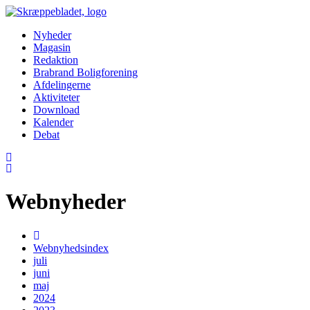
Nyheder
Magasin
Redaktion
Brabrand Boligforening
Afdelingerne
Aktiviteter
Download
Kalender
Debat
Webnyheder
Webnyhedsindex
juli
juni
maj
2024