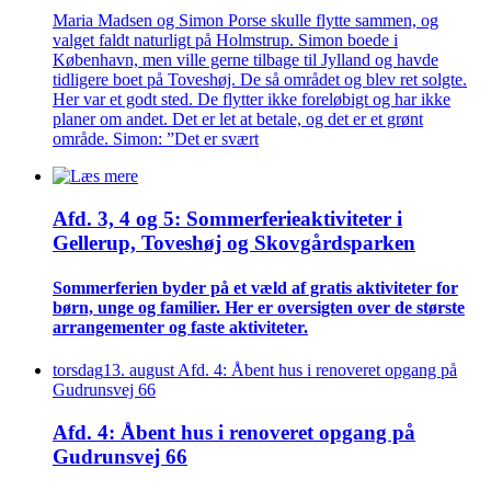
Maria Madsen og Simon Porse skulle flytte sammen, og
valget faldt naturligt på Holmstrup. Simon boede i
København, men ville gerne tilbage til Jylland og havde
tidligere boet på Toveshøj. De så området og blev ret solgte.
Her var et godt sted. De flytter ikke foreløbigt og har ikke
planer om andet. Det er let at betale, og det er et grønt
område. Simon: ”Det er svært
Afd. 3, 4 og 5: Sommer­ferie­aktiviteter i
Gellerup, Toveshøj og Skovgårds­parken
Sommer­ferien byder på et væld af gratis aktiviteter for
børn, unge og familier. Her er oversigten over de største
arrangementer og faste aktiviteter.
torsdag
13
.
august
Afd. 4: Åbent hus i renoveret opgang på
Gudrunsvej 66
Afd. 4: Åbent hus i renoveret opgang på
Gudrunsvej 66