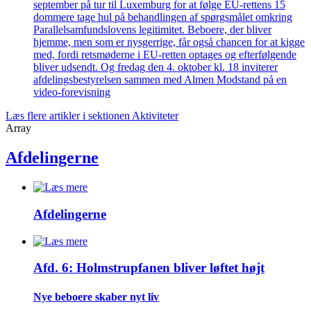
september på tur til Luxemburg for at følge EU-rettens 15
dommere tage hul på behandlingen af spørgsmålet omkring
Parallelsamfundslovens legitimitet. Beboere, der bliver
hjemme, men som er nysgerrige, får også chancen for at kigge
med, fordi retsmøderne i EU-retten optages og efterfølgende
bliver udsendt. Og fredag den 4. oktober kl. 18 inviterer
afdelingsbestyrelsen sammen med Almen Modstand på en
video-forevisning
Læs flere artikler i sektionen Aktiviteter
Array
Afdelingerne
Afdelingerne
Afd. 6: Holmstrupfanen bliver løftet højt
Nye beboere skaber nyt liv