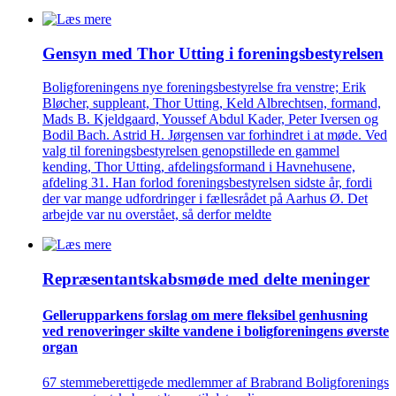
Gensyn med Thor Utting i forenings­bestyrelsen
Boligforeningens nye foreningsbestyrelse fra venstre; Erik
Bløcher, suppleant, Thor Utting, Keld Albrechtsen, formand,
Mads B. Kjeldgaard, Youssef Abdul Kader, Peter Iversen og
Bodil Bach. Astrid H. Jørgensen var forhindret i at møde. Ved
valg til foreningsbestyrelsen genopstillede en gammel
kending, Thor Utting, afdelingsformand i Havnehusene,
afdeling 31. Han forlod foreningsbestyrelsen sidste år, fordi
der var mange udfordringer i fællesrådet på Aarhus Ø. Det
arbejde var nu overstået, så derfor meldte
Repræsentant­skabs­møde med delte meninger
Gellerup­parkens forslag om mere fleksibel genhusning
ved renove­ringer skilte vandene i bolig­foreningens øverste
organ
67 stemmeberettigede medlemmer af Brabrand Boligforenings