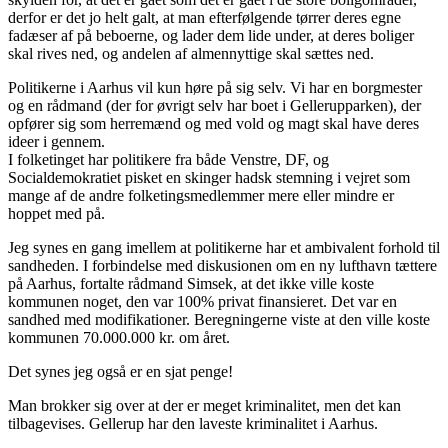
derfor er det jo helt galt, at man efterfølgende tørrer deres egne
fadæser af på beboerne, og lader dem lide under, at deres boliger
skal rives ned, og andelen af almennyttige skal sættes ned.
Politikerne i Aarhus vil kun høre på sig selv. Vi har en borgmester
og en rådmand (der for øvrigt selv har boet i Gellerupparken), der
opfører sig som herremænd og med vold og magt skal have deres
ideer i gennem.
I folketinget har politikere fra både Venstre, DF, og
Socialdemokratiet pisket en skinger hadsk stemning i vejret som
mange af de andre folketingsmedlemmer mere eller mindre er
hoppet med på.
Jeg synes en gang imellem at politikerne har et ambivalent forhold til
sandheden. I forbindelse med diskusionen om en ny lufthavn tættere
på Aarhus, fortalte rådmand Simsek, at det ikke ville koste
kommunen noget, den var 100% privat finansieret. Det var en
sandhed med modifikationer. Beregningerne viste at den ville koste
kommunen 70.000.000 kr. om året.
Det synes jeg også er en sjat penge!
Man brokker sig over at der er meget kriminalitet, men det kan
tilbagevises. Gellerup har den laveste kriminalitet i Aarhus.