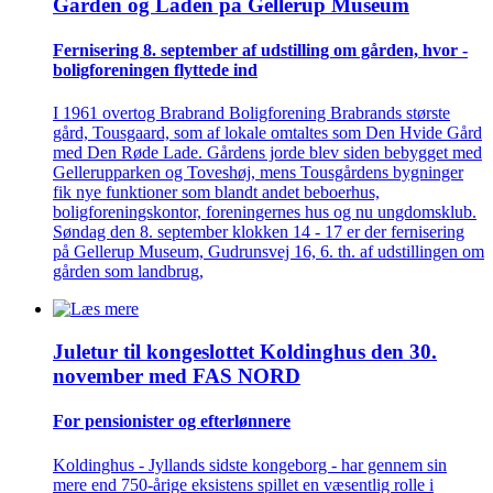
Gården og Laden på Gellerup Museum
Fernisering 8. september af ­udstilling om gården, hvor ­
bolig­foreningen flyttede ind
I 1961 overtog Brabrand Boligforening Brabrands største
gård, Tousgaard, som af lokale omtaltes som Den Hvide Gård
med Den Røde Lade. Gårdens jorde blev siden bebygget med
Gellerupparken og Toveshøj, mens Tousgårdens bygninger
fik nye funktioner som blandt andet beboerhus,
boligforeningskontor, foreningernes hus og nu ungdomsklub.
Søndag den 8. september klokken 14 - 17 er der fernisering
på Gellerup Museum, Gudrunsvej 16, 6. th. af udstillingen om
gården som landbrug,
Juletur til kongeslottet Koldinghus den 30.
november med FAS NORD
For pensionister og efterlønnere
Koldinghus - Jyllands sidste kongeborg - har gennem sin
mere end 750-årige eksistens spillet en væsentlig rolle i