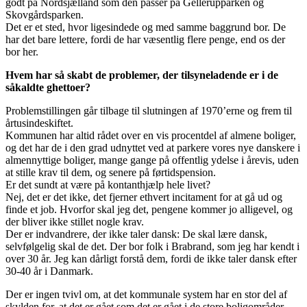
godt på Nordsjælland som den passer på Gellerupparken og
Skovgårdsparken.
Det er et sted, hvor ligesindede og med samme baggrund bor. De
har det bare lettere, fordi de har væsentlig flere penge, end os der
bor her.
Hvem har så skabt de problemer, der tilsyneladende er i de
såkaldte ghettoer?
Problemstillingen går tilbage til slutningen af 1970’erne og frem til
årtusindeskiftet.
Kommunen har altid rådet over en vis procentdel af almene boliger,
og det har de i den grad udnyttet ved at parkere vores nye danskere i
almennyttige boliger, mange gange på offentlig ydelse i årevis, uden
at stille krav til dem, og senere på førtidspension.
Er det sundt at være på kontanthjælp hele livet?
Nej, det er det ikke, det fjerner ethvert incitament for at gå ud og
finde et job. Hvorfor skal jeg det, pengene kommer jo alligevel, og
der bliver ikke stillet nogle krav.
Der er indvandrere, der ikke taler dansk: De skal lære dansk,
selvfølgelig skal de det. Der bor folk i Brabrand, som jeg har kendt i
over 30 år. Jeg kan dårligt forstå dem, fordi de ikke taler dansk efter
30-40 år i Danmark.
Der er ingen tvivl om, at det kommunale system har en stor del af
skylden for, at det er gået som det er gået i de store boligområder,