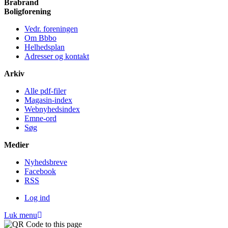
Brabrand
Bolig­forening
Vedr. foreningen
Om Bbbo
Helheds­plan
Adresser og kontakt
Arkiv
Alle pdf-filer
Magasin-index
Webnyhedsindex
Emne-ord
Søg
Medier
Nyheds­breve
Facebook
RSS
Log ind
Luk menu