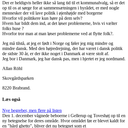
Der er heldigvis heller ikke så lang tid til et kommunalvalg, så er det
op til os at sørge for at sammensætningen i byrådet, er med nogle
mennesker der vil lave politik i øjenhøjde med borgerne
Hvorfor vil politikere kun høre på dem selv?
Hvem har bildt dem ind, at det løser problemerne, hvis vi vælter
folks huse ?
Hvorfor tror man at man løser problemerne ved at flytte folk?.
Jeg må tilstå, at jeg er født i Norge og føler jeg mig mindre og
mindre dansk. Med den højredrejning, der har været i dansk politik
de sidste 30 år, er der ikke noget i Danmark at være stolt af.
Jeg bor i Danmark, jeg har dansk pas, men i hjertet er jeg nordmand.
Allan Röhl
Skovgårdsparken
8220 Brabrand.
Læs også
Nye begreber, men flere på listen
Den 1. december vågnede beboerne i Gellerup og Toveshøj op til en
ny betegnelse for deres område. Hvor området før er blevet kaldt for
en "hård ghetto", bliver det nu betegnet som et