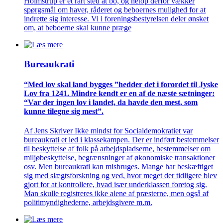
Holmstrup er et rart sted at bo, og netop derfor vækker
spørgsmål om haver, råderet og beboernes mulighed for at
indrette sig interesse. Vi i foreningsbestyrelsen deler ønsket
om, at beboerne skal kunne præge
Bureaukrati
“Med lov skal land bygges ”hedder det i forordet til Jyske
Lov fra 1241. Mindre kendt er en af de næste sætninger:
“Var der ingen lov i landet, da havde den mest, som
kunne tilegne sig mest”.
Af Jens Skriver Ikke mindst for Socialdemokratiet var
bureaukrati et led i klassekampen. Der er indført bestemmelser
til beskyttelse af folk på arbejdspladserne, bestemmelser om
miljøbeskyttelse, begrænsninger af økonomiske transaktioner
osv. Men bureaukrati kan misbruges. Mange har beskæftiget
sig med slægtsforskning og ved, hvor meget der tidligere blev
gjort for at kontrollere, hvad især underklassen foretog sig.
Man skulle registreres ikke alene af præsterne, men også af
politimyndighederne, arbejdsgivere m.m.