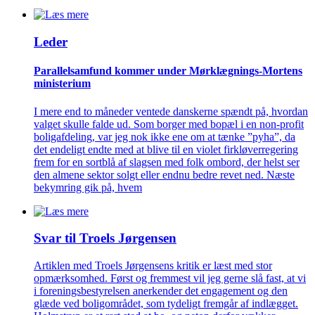
Leder
Parallelsamfund kommer under Mørklægnings-Mortens
ministerium
I mere end to måneder ventede danskerne spændt på, hvordan
valget skulle falde ud. Som borger med bopæl i en non-profit
boligafdeling, var jeg nok ikke ene om at tænke ”pyha”, da
det endeligt endte med at blive til en violet firkløverregering
frem for en sortblå af slagsen med folk ombord, der helst ser
den almene sektor solgt eller endnu bedre revet ned. Næste
bekymring gik på, hvem
Svar til Troels Jørgensen
Artiklen med Troels Jørgensens kritik er læst med stor
opmærksomhed. Først og fremmest vil jeg gerne slå fast, at vi
i foreningsbestyrelsen anerkender det engagement og den
glæde ved boligområdet, som tydeligt fremgår af indlægget.