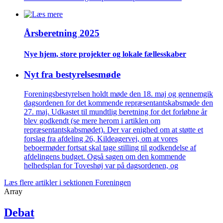
Årsberetning 2025
Nye hjem, store projekter og lokale fælles­skaber
Nyt fra bestyrelsesmøde
Foreningsbestyrelsen holdt møde den 18. maj og gennemgik
dagsordenen for det kommende repræsentantskabsmøde den
27. maj. Udkastet til mundtlig beretning for det forløbne år
blev godkendt (se mere herom i artiklen om
repræsentantskabsmødet). Der var enighed om at støtte et
forslag fra afdeling 26, Kildeagervej, om at vores
beboermøder fortsat skal tage stilling til godkendelse af
afdelingens budget. Også sagen om den kommende
helhedsplan for Toveshøj var på dagsordenen, og
Læs flere artikler i sektionen Foreningen
Array
Debat