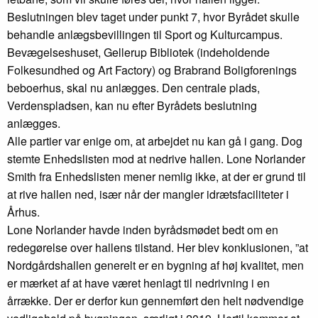
Beslutningen blev taget under punkt 7, hvor Byrådet skulle
behandle anlægsbevillingen til Sport og Kulturcampus.
Bevægelseshuset, Gellerup Bibliotek (indeholdende
Folkesundhed og Art Factory) og Brabrand Boligforenings
beboerhus, skal nu anlægges. Den centrale plads,
Verdenspladsen, kan nu efter Byrådets beslutning
anlægges.
Alle partier var enige om, at arbejdet nu kan gå i gang. Dog
stemte Enhedslisten mod at nedrive hallen. Lone Norlander
Smith fra Enhedslisten mener nemlig ikke, at der er grund til
at rive hallen ned, især når der mangler idrætsfaciliteter i
Århus.
Lone Norlander havde inden byrådsmødet bedt om en
redegørelse over hallens tilstand. Her blev konklusionen, ”at
Nordgårdshallen generelt er en bygning af høj kvalitet, men
er mærket af at have været henlagt til nedrivning i en
årrække. Der er derfor kun gennemført den helt nødvendige