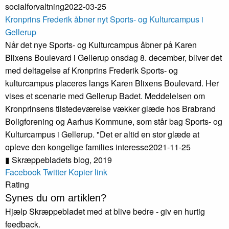
socialforvaltning
2022-03-25
Kronprins Frederik åbner nyt Sports- og Kultur­campus i
Gellerup
Når det nye Sports- og Kulturcampus åbner på Karen
Blixens Boulevard i Gellerup onsdag 8. december, bliver det
med deltagelse af Kronprins Frederik Sports- og
kulturcampus placeres langs Karen Blixens Boulevard. Her
vises et scenarie med Gellerup Badet. Meddelelsen om
Kronprinsens tilstedeværelse vækker glæde hos Brabrand
Boligforening og Aarhus Kommune, som står bag Sports- og
Kulturcampus i Gellerup. "Det er altid en stor glæde at
opleve den kongelige families interesse
2021-11-25
▮ Skræppebladets blog,
2019
Facebook
Twitter
Kopier link
Rating
Synes du om artiklen?
Hjælp Skræppebladet med at blive bedre - giv en hurtig
feedback.