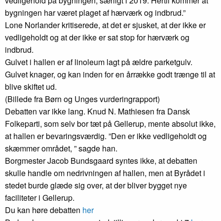
vedligehold på bygningen, særligt i 2019. Hertil kommer at
bygningen har været plaget af hærværk og indbrud.”
Lone Norlander kritiserede, at det er sjusket, at der ikke er
vedligeholdt og at der ikke er sat stop for hærværk og
indbrud.
Gulvet i hallen er af linoleum lagt på ældre parketgulv.
Gulvet knager, og kan inden for en årrække godt trænge til at
blive skiftet ud.
(Billede fra Børn og Unges vurderingrapport)
Debatten var ikke lang. Knud N. Mathiesen fra Dansk
Folkeparti, som selv bor tæt på Gellerup, mente absolut ikke,
at hallen er bevaringsværdig. ”Den er ikke vedligeholdt og
skæmmer området, ” sagde han.
Borgmester Jacob Bundsgaard syntes ikke, at debatten
skulle handle om nedrivningen af hallen, men at Byrådet i
stedet burde glæde sig over, at der bliver bygget nye
faciliteter i Gellerup.
Du kan høre debatten
her