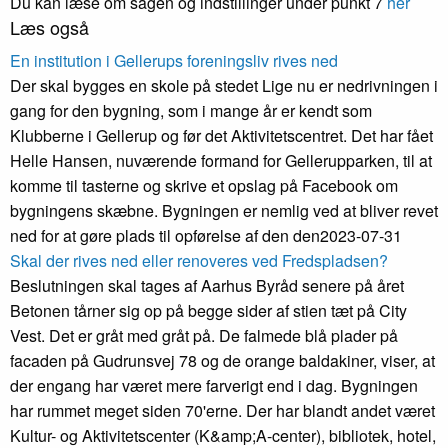
Du kan læse om sagen og indstillinger under punkt 7
her
Læs også
En institution i Gellerups foreningsliv rives ned
Der skal bygges en skole på stedet Lige nu er nedrivningen i
gang for den bygning, som i mange år er kendt som
Klubberne i Gellerup og før det Aktivitetscentret. Det har fået
Helle Hansen, nuværende formand for Gellerupparken, til at
komme til tasterne og skrive et opslag på Facebook om
bygningens skæbne. Bygningen er nemlig ved at bliver revet
ned for at gøre plads til opførelse af den den
2023-07-31
Skal der rives ned eller renoveres ved Fredspladsen?
Beslutningen skal tages af Aarhus Byråd senere på året
Betonen tårner sig op på begge sider af stien tæt på City
Vest. Det er gråt med gråt på. De falmede blå plader på
facaden på Gudrunsvej 78 og de orange baldakiner, viser, at
der engang har været mere farverigt end i dag. Bygningen
har rummet meget siden 70'erne. Der har blandt andet været
Kultur- og Aktivitetscenter (K&amp;A-center), bibliotek, hotel,