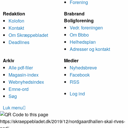
Forening
Redaktion
Brabrand
Bolig­forening
Kolofon
Vedr. foreningen
Kontakt
Om Bbbo
Om Skræppe­bladet
Helheds­plan
Deadlines
Adresser og kontakt
Arkiv
Medier
Alle pdf-filer
Nyheds­breve
Magasin-index
Facebook
Webnyhedsindex
RSS
Emne-ord
Log ind
Søg
Luk menu