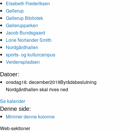
Elsebeth Frederiksen
Gellerup
Gellerup Bibliotek
Gellerupparken
Jacob Bundsgaard
Lone Norlander Smith
Nordgårdhallen
sports- og kulturcampus
Verdenspladsen
Datoer:
onsdag
18
.
december
2019
Byrådsbeslutning
Nordgårdhallen skal rives ned
Se kalender
Denne side:
Minimer denne kolonne
Web-sektioner