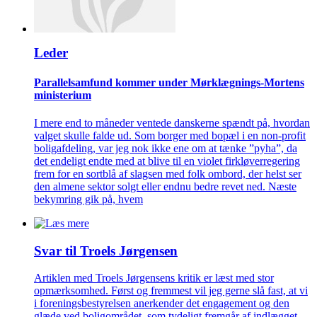
Leder
Parallelsamfund kommer under Mørklægnings-Mortens
ministerium
I mere end to måneder ventede danskerne spændt på, hvordan
valget skulle falde ud. Som borger med bopæl i en non-profit
boligafdeling, var jeg nok ikke ene om at tænke ”pyha”, da
det endeligt endte med at blive til en violet firkløverregering
frem for en sortblå af slagsen med folk ombord, der helst ser
den almene sektor solgt eller endnu bedre revet ned. Næste
bekymring gik på, hvem
Svar til Troels Jørgensen
Artiklen med Troels Jørgensens kritik er læst med stor
opmærksomhed. Først og fremmest vil jeg gerne slå fast, at vi
i foreningsbestyrelsen anerkender det engagement og den
glæde ved boligområdet, som tydeligt fremgår af indlægget.