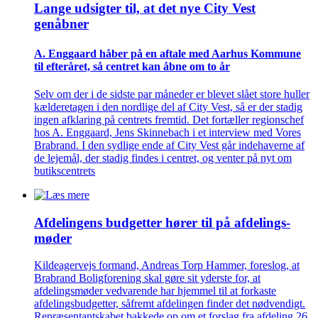
Lange udsigter til, at det nye City Vest
genåbner
A. Enggaard håber på en aftale med Aarhus Kommune
til efteråret, så centret kan åbne om to år
Selv om der i de sidste par måneder er blevet slået store huller
kælderetagen i den nordlige del af City Vest, så er der stadig
ingen afklaring på centrets fremtid. Det fortæller regionschef
hos A. Enggaard, Jens Skinnebach i et interview med Vores
Brabrand. I den sydlige ende af City Vest går indehaverne af
de lejemål, der stadig findes i centret, og venter på nyt om
butikscentrets
Afdelingens budgetter hører til på afdelings­
møder
Kildeagervejs formand, Andreas Torp Hammer, foreslog, at
Brabrand Boligforening skal gøre sit yderste for, at
afdelingsmøder vedvarende har hjemmel til at forkaste
afdelingsbudgetter, såfremt afdelingen finder det nødvendigt.
Repræsentantskabet bakkede op om et forslag fra afdeling 26,