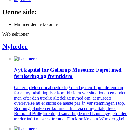
Denne side:
Minimer denne kolonne
Web-sektioner
Nyheder
Nyt kapitel for Gellerup Museum: Fejret med
fernisering og fremtidsro
Gellerup Museum åbnede slog onsdag den 1. juli dørene op
for en ny udstilling For kort tid siden var situationen en anden,
men efter den utrolig glædelige nyhed om, at museets
overlevelse nu er sikret de næste par år, var stemningen i top.
Redningsplanken er kommet i hus via en ny aftale, hvor
Brabrand Boligforening i samarbejde med Landsbyggefonden
træder ind i museets fremtid. Direktør Kristian Würtz er glad