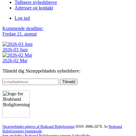
Tidligere nyhedsbreve
Adresser og kontakt
Log ind
Kommende deadline:
Fredag 21. august
2026-03 Juni
2026-02 Maj
Tilmeld dig Skræppebladets nyhedsbrev:
Skræppebladet udgives af Brabrand Boligforening
ISSN: 0906-267X. Se
Brabrand
Boligforenings hjemmeside
.
Søg om bolig i
Brabrand Boligforening gennem AarhusBolig