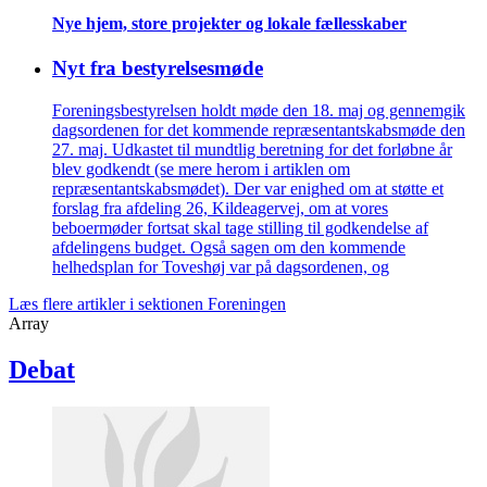
Nye hjem, store projekter og lokale fælles­skaber
Nyt fra bestyrelsesmøde
Foreningsbestyrelsen holdt møde den 18. maj og gennemgik
dagsordenen for det kommende repræsentantskabsmøde den
27. maj. Udkastet til mundtlig beretning for det forløbne år
blev godkendt (se mere herom i artiklen om
repræsentantskabsmødet). Der var enighed om at støtte et
forslag fra afdeling 26, Kildeagervej, om at vores
beboermøder fortsat skal tage stilling til godkendelse af
afdelingens budget. Også sagen om den kommende
helhedsplan for Toveshøj var på dagsordenen, og
Læs flere artikler i sektionen Foreningen
Array
Debat