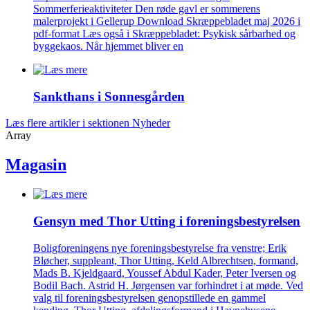
Sommerferieaktiviteter Den røde gavl er sommerens
malerprojekt i Gellerup Download Skræppebladet maj 2026 i
pdf-format Læs også i Skræppebladet: Psykisk sårbarhed og
byggekaos. Når hjemmet bliver en
Sankthans i Sonnes­gården
Læs flere artikler i sektionen Nyheder
Array
Magasin
Gensyn med Thor Utting i forenings­bestyrelsen
Boligforeningens nye foreningsbestyrelse fra venstre; Erik
Bløcher, suppleant, Thor Utting, Keld Albrechtsen, formand,
Mads B. Kjeldgaard, Youssef Abdul Kader, Peter Iversen og
Bodil Bach. Astrid H. Jørgensen var forhindret i at møde. Ved
valg til foreningsbestyrelsen genopstillede en gammel