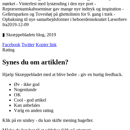
mørket - Vinterfest med lystænding i den nye port -
Repræsentantskabsseminar gav mange nye indtryk og inspiration -
Gelleruparken og Toveshøj på ghettolisten for 9. gang i træk -
Opbakning til nye samarbejdsformer i beboerdemokratiet Læserbrev
fra
2019-12-09
▮ Skræppebladets blog,
2019
Facebook
Twitter
Kopier link
Rating
Synes du om artiklen?
Hjælp Skræppebladet med at blive bedre - giv en hurtig feedback.
Øv - ikke god
Nogenlunde
OK
Cool - god artikel
Kan anbefales
Vælg en anden rating
Klik på en smiley - du kan skifte mening bagefter.