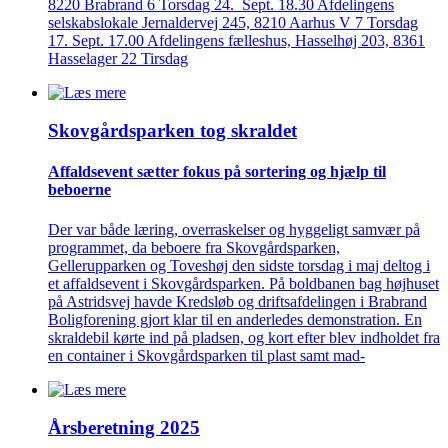
8220 Brabrand 6 Torsdag 24. Sept. 18.30 Afdelingens
selskabslokale Jernaldervej 245, 8210 Aarhus V 7 Torsdag
17. Sept. 17.00 Afdelingens fælleshus, Hasselhøj 203, 8361
Hasselager 22 Tirsdag
Skovgårds­parken tog skraldet
Affaldsevent sætter fokus på sortering og hjælp til
beboerne
Der var både læring, overraskelser og hyggeligt samvær på
programmet, da beboere fra Skovgårdsparken,
Gellerupparken og Toveshøj den sidste torsdag i maj deltog i
et affaldsevent i Skovgårdsparken. På boldbanen bag højhuset
på Astridsvej havde Kredsløb og driftsafdelingen i Brabrand
Boligforening gjort klar til en anderledes demonstration. En
skraldebil kørte ind på pladsen, og kort efter blev indholdet fra
en container i Skovgårdsparken til plast samt mad-
Årsberetning 2025