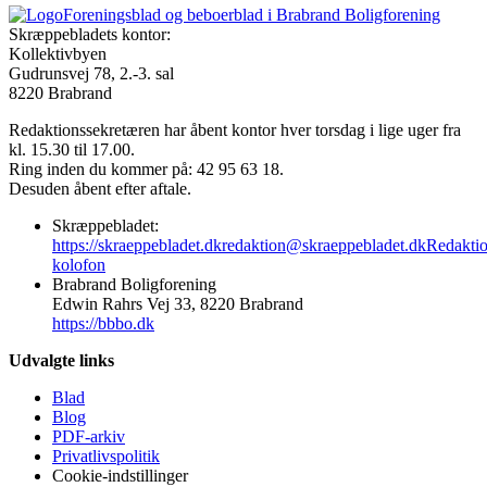
Foreningsblad og beboerblad i Brabrand Boligforening
Skræppebladets kontor:
Kollektivbyen
Gudrunsvej 78, 2.-3. sal
8220 Brabrand
Redaktionssekretæren har åbent kontor hver torsdag i lige uger fra
kl. 15.30 til 17.00.
Ring inden du kommer på: 42 95 63 18.
Desuden åbent efter aftale.
Skræppebladet:
https://skraeppebladet.dk
redaktion@skraeppebladet.dk
Redakti
kolofon
Brabrand Boligforening
Edwin Rahrs Vej 33, 8220 Brabrand
https://bbbo.dk
Udvalgte links
Blad
Blog
PDF-arkiv
Privatlivspolitik
Cookie-indstillinger