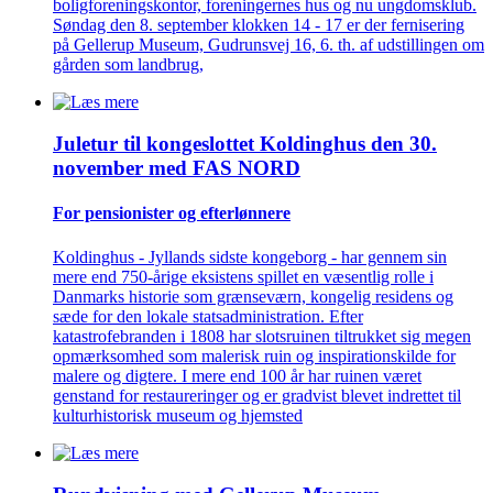
boligforeningskontor, foreningernes hus og nu ungdomsklub.
Søndag den 8. september klokken 14 - 17 er der fernisering
på Gellerup Museum, Gudrunsvej 16, 6. th. af udstillingen om
gården som landbrug,
Juletur til kongeslottet Koldinghus den 30.
november med FAS NORD
For pensionister og efterlønnere
Koldinghus - Jyllands sidste kongeborg - har gennem sin
mere end 750-årige eksistens spillet en væsentlig rolle i
Danmarks historie som grænseværn, kongelig residens og
sæde for den lokale statsadministration. Efter
katastrofebranden i 1808 har slotsruinen tiltrukket sig megen
opmærksomhed som malerisk ruin og inspirationskilde for
malere og digtere. I mere end 100 år har ruinen været
genstand for restaureringer og er gradvist blevet indrettet til
kulturhistorisk museum og hjemsted