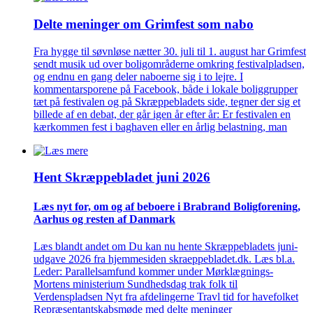
Delte meninger om Grimfest som nabo
Fra hygge til søvnløse nætter 30. juli til 1. august har Grimfest
sendt musik ud over boligområderne omkring festivalpladsen,
og endnu en gang deler naboerne sig i to lejre. I
kommentarsporene på Facebook, både i lokale boliggrupper
tæt på festivalen og på Skræppebladets side, tegner der sig et
billede af en debat, der går igen år efter år: Er festivalen en
kærkommen fest i baghaven eller en årlig belastning, man
Hent Skræppe­bladet juni 2026
Læs nyt for, om og af beboere i Brabrand Bolig­forening,
Aarhus og resten af Danmark
Læs blandt andet om Du kan nu hente Skræppebladets juni-
udgave 2026 fra hjemmesiden skraeppebladet.dk. Læs bl.a.
Leder: Parallelsamfund kommer under Mørklægnings-
Mortens ministerium Sundhedsdag trak folk til
Verdenspladsen Nyt fra afdelingerne Travl tid for havefolket
Repræsentantskabsmøde med delte meninger