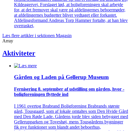
Kildeagervej. Forslaget lød, at boligforeningen skal arbejde
for, at det fremover skal være på afdelingernes beboermøder,
at afdelingernes budgetter bliver vedtaget eller forkastet.
Afdelingsformand Andreas Torp Hammer fortalte, at han blev
overrasket,
Læs flere artikler i sektionen Magasin
Array
Aktiviteter
Gården og Laden på Gellerup Museum
Fernisering 8. september af ­udstilling om gården, hvor ­
bolig­foreningen flyttede ind
I 1961 overtog Brabrand Boligforening Brabrands største
gård, Tousgaard, som af lokale omtaltes som Den Hvide Gård
med Den Røde Lade. Gårdens jorde blev siden bebygget med
Gellerupparken og Toveshøj, mens Tousgårdens bygninger
fik nye funktioner som blandt andet beboerhus,