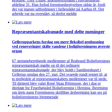
kending, Thor Utting, afdelingsformand i Havnehusene,
afdeling 31. Han forlod foreningsbestyrelsen sidste år, fordi
der var mange udfordringer i fællesrådet på Aarhus Ø. Det
arbejde var nu overstået, så derfor meldte
Repræsentant­skabs­møde med delte meninger
Gellerup­parkens forslag om mere fleksibel genhusning
ved renove­ringer skilte vandene i bolig­foreningens øverste
organ
67 stemmeberettigede medlemmer af Brabrand Boligforenings
repræsentantskab mødte op til det ordinære
repræsentantskabsmøde, der blev holdt i Samlingshuset i
Gellerup onsdag den 27. maj. Det svarede rundt regnet til, at
to tredjedele af repræsentantskabets medlemmer var til stede.
Til dirigent blev valgt René Skau Björnsson, der i dag er
direktør for Fruerhøjgård Boligforening i Herning. Beretning
om årets gang Foreningens skriftlige årsberetning kan ses på
boligforeningens hjemmeside