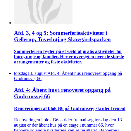
Afd. 3, 4 og 5: Sommer­ferie­aktiviteter i
Gellerup, Toveshøj og Skovgårds­parken
Sommer­ferien byder på et væld af gratis aktiviteter for
børn, unge og familier. Her er oversigten over de største
arrangementer og faste aktiviteter.
torsdag
13
.
august
Afd. 4: Åbent hus i renoveret opgang på
Gudrunsvej 66
Afd. 4: Åbent hus i renoveret opgang på
Gudrunsvej 66
Renove­ringen af blok B6 på Gudrunsvej skrider fremad
Renoveringen i blok B6 skrider fremad,-og torsdag den 13.
august er der åbent hus på en etage i nummer 66, hvor
beboere og andre nysgerrige kan se resultatet. Beboerne i