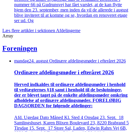
nummer 66 på Gudrunsvej har fået varslet, at de kan flytte
hjem den 23. september, men inden da vil de allerede i august
blive inviteret til at komme og se, hvordan en renoveret etage
ser ud. Og
Læs flere artikler i sektionen Afdelingerne
Array
Foreningen
mandag
24
.
august
Ordinære afdelings­møder i efteråret 2026
Ordinære afdelings­møder i efteråret 2026
Herved indkaldes til ordinære afdelings­møder i henhold
til vedtægternes §18 samt i henhold til de beslutninger,
der er blevet taget på de enkelte afdelings­møder omkring
afholdelse af ordinære afdelings­møder. FORELØBIG
DAGSORDEN for følgende afdelinger:
Afd. Ugedag Dato Måned Kl. Sted 4 Onsdag 23. Sept. 18
Samlingshuset, Karen Blixen Boulevard 23, 8220 Brabrand 5
Tirsdag 15. Sept. 17 Store Sal, Laden, Edwin Rahrs Vej 6B,