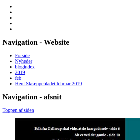
Navigation - Website
Forside
Nyheder
blogindex
2019
feb
Hent Skræppe­bladet februar 2019
Navigation - afsnit
Toppen af siden