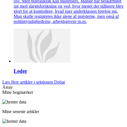
osv. Men bureaukrati kan misbruges. Mange har beskæftiget
sig med slægtsforskning og ved, hvor meget der tidligere blev
gjort for at kontrollere, hvad især underklassen foretog sig.
Man skulle registreres ikke alene af præsterne, men også af
politimyndighederne, arbejdsgivere m.m.
Leder
Læs flere artikler i sektionen Debat
Array
Mine bogmærker
Mine seneste artikler