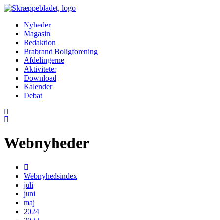
Nyheder
Magasin
Redaktion
Brabrand Boligforening
Afdelingerne
Aktiviteter
Download
Kalender
Debat
Webnyheder
Webnyhedsindex
juli
juni
maj
2024