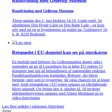
Rundvisning med Gellerup Museum
Rundvisning med Gellerup Museum
Åbent søndag den 1. juni klokken 14-16. Gratis entré. Se
udstillingen Den Hvide Gård og Den Røde Lade - og kom
selv med ud og se bygningerne på guidet tur. Gudrunsvej 16,
6. th, 8220 Brabrand.
Retsmødet i EU-domstol kan ses på storskærm
En busfuld med beboere fra Gellerupparken drager sidst i
september på tur til Luxemburg for at følge EU-rettens 15
dommere tage hul på behandlingen af spørgsmålet omkring
Parallelsamfundslovens legitimitet. Beboere, der bliver
hjemme, men som er nysgerrige, får også chancen for at kigge
med, fordi retsmøderne i EU-retten optages og efterfølgende
bliver udsendt. Og fredag den 4. oktober kl. 18 inviterer
afdelingsbestyrelsen sammen med Almen Modstand på en
video-forevisning
Læs flere artikler i sektionen Aktiviteter
Array