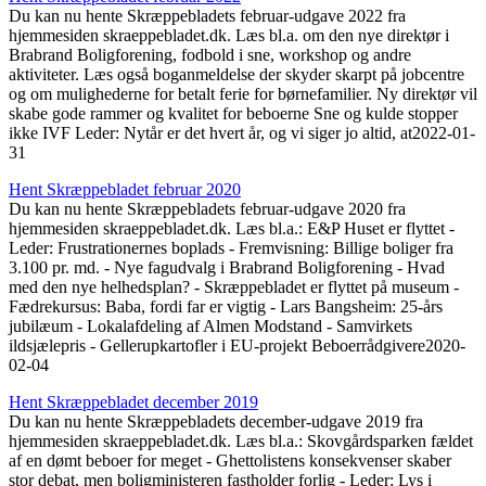
Du kan nu hente Skræppebladets februar-udgave 2022 fra
hjemmesiden skraeppebladet.dk. Læs bl.a. om den nye direktør i
Brabrand Boligforening, fodbold i sne, workshop og andre
aktiviteter. Læs også boganmeldelse der skyder skarpt på jobcentre
og om mulighederne for betalt ferie for børnefamilier. Ny direktør vil
skabe gode rammer og kvalitet for beboerne Sne og kulde stopper
ikke IVF Leder: Nytår er det hvert år, og vi siger jo altid, at
2022-01-
31
Hent Skræppe­bladet februar 2020
Du kan nu hente Skræppebladets februar-udgave 2020 fra
hjemmesiden skraeppebladet.dk. Læs bl.a.: E&P Huset er flyttet -
Leder: Frustrationernes boplads - Fremvisning: Billige boliger fra
3.100 pr. md. - Nye fagudvalg i Brabrand Boligforening - Hvad
med den nye helhedsplan? - Skræppebladet er flyttet på museum -
Fædrekursus: Baba, fordi far er vigtig - Lars Bangsheim: 25-års
jubilæum - Lokalafdeling af Almen Modstand - Samvirkets
ildsjælepris - Gellerupkartofler i EU-projekt Beboerrådgivere
2020-
02-04
Hent Skræppe­bladet december 2019
Du kan nu hente Skræppebladets december-udgave 2019 fra
hjemmesiden skraeppebladet.dk. Læs bl.a.: Skovgårdsparken fældet
af en dømt beboer for meget - Ghettolistens konsekvenser skaber
stor debat, men boligministeren fastholder forlig - Leder: Lys i