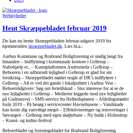
2023
Webnyheder
Hent Skræppe­bladet februar 2019
Du kan nu hente Skræppebladets februar-udgave 2019 fra
hjemmesiden
skraeppebladet.dk
. Læs bl.a.:
Aarhus Kommune og Brabrand Boligforening er stadig langt fra
hinanden – Indflytning i kommunale kontore i Gellerup –
Nabohjælp er.. – Kunstplatformen Andromeda i Gellerup –
Beboeren i en udbrændt lejlighed i Gellerup er glad for sin
forsikring – Skræppebladet møder nogle af DR’s indflyttere i
Gellerup – Alt er ved det gamle i lokalpolitiet i Aarhus Vest –
Beboerrådgivere: Søg om ferietilskud – Stor interesse for at se de
nye lejligheder i Gellerup – Medierne kiggede mod nye lejligheder
på Gudrunsvej – SMS-service fra Helhedsplanen – Afdelingsmøder
forår 2019 – På besøg i servicecenter Havnehusene – Vandskade
kan koste dig vanvittigt meget – Effektiviseringer og renoveringer i
Søvangen – Gellerup med egen skøjtebane – Ny butik i Holmstrup
– Kunst- og kultur-festival
Beboerbladet og foreningsbladet for Brabrand Boligforening