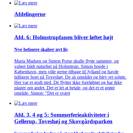
Afdelingerne
Afd. 6: Holmstrupfanen bliver løftet højt
Nye beboere skaber nyt liv
Maria Madsen og Simon Porse skulle flytte sammen, og
valget faldt naturligt på Holmstrup. Simon boede i
København, men ville gerne tilbage til Jylland og havde
tidligere boet på Toveshøj. De så området og blev ret solgte.
Her var et godt sted. De flytter ikke foreløbigt og har ikke
planer om andet. Det er let at betale, og det er et grønt
område. Simon: ”Det er svært
Afd. 3, 4 og 5: Sommer­ferie­aktiviteter i
Gellerup, Toveshøj og Skovgårds­parken