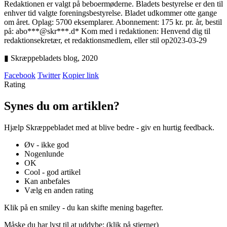
Redaktionen er valgt på beboermøderne. Bladets be­styrelse er den til
enhver tid valgte foreningsbestyrelse. Bladet udkommer otte gange
om året. Oplag: 5700 eksemplarer. Abonnement: 175 kr. pr. år, bestil
på: abo***@skr***.d* Kom med i redaktionen: Henvend dig til
redaktionsekretær, et redaktionsmedlem, eller stil op
2023-03-29
▮ Skræppebladets blog,
2020
Facebook
Twitter
Kopier link
Rating
Synes du om artiklen?
Hjælp Skræppebladet med at blive bedre - giv en hurtig feedback.
Øv - ikke god
Nogenlunde
OK
Cool - god artikel
Kan anbefales
Vælg en anden rating
Klik på en smiley - du kan skifte mening bagefter.
Måske du har lyst til at uddybe: (klik på stjerner)