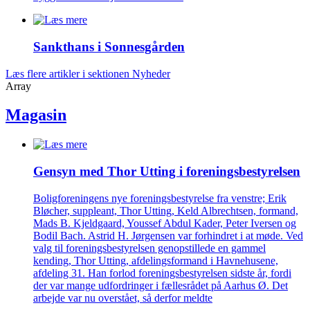
Sankthans i Sonnes­gården
Læs flere artikler i sektionen Nyheder
Array
Magasin
Gensyn med Thor Utting i forenings­bestyrelsen
Boligforeningens nye foreningsbestyrelse fra venstre; Erik
Bløcher, suppleant, Thor Utting, Keld Albrechtsen, formand,
Mads B. Kjeldgaard, Youssef Abdul Kader, Peter Iversen og
Bodil Bach. Astrid H. Jørgensen var forhindret i at møde. Ved
valg til foreningsbestyrelsen genopstillede en gammel
kending, Thor Utting, afdelingsformand i Havnehusene,
afdeling 31. Han forlod foreningsbestyrelsen sidste år, fordi
der var mange udfordringer i fællesrådet på Aarhus Ø. Det
arbejde var nu overstået, så derfor meldte