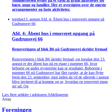
Sommer­ferien byder på et væld af gratis aktiviteter for
børn, unge og familier. Her er oversigten over de største
arrangementer og faste aktiviteter.
torsdag
13
.
august
Afd. 4: Åbent hus i renoveret opgang på
Gudrunsvej 66
Afd. 4: Åbent hus i renoveret opgang på
Gudrunsvej 66
Renove­ringen af blok B6 på Gudrunsvej skrider fremad
Renoveringen i blok B6 skrider fremad,-og torsdag den 13.
august er der åbent hus på en etage i nummer 66, hvor
beboere og andre nysgerrige kan se resultatet. Beboerne i
nummer 66 på Gudrunsvej har fået varslet, at de kan flytte
hjem den 23. september, men inden da vil de allerede i august
blive inviteret til at komme og se, hvordan en renoveret etage
ser ud. Og
Læs flere artikler i sektionen Afdelingerne
Array
Foreningen