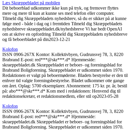
Læs Skræppe­bladet på mobilen
Dit beboerblad udkommer ikke kun på tryk, og fremover flyttes
mere og mere til kun at kunne ses med telefon eller computer.
Tilmeld dig Skræppebladets nyhedsbrev, så du er sikker på at kunne
følge med - både i dag og i fremtiden Tilmeld dig Skræppebladets
nyhedsbreve skraeppebladet.dk/nyhedsbreve Vi har bedt OpenAI
om at skrive en opfordring Tilmeld dig Skræppebladets nyhedsbreve
og få beboerbladet på din
2023-12-21
Kolofon
ISSN 0906-267X Kontor: Kollektivbyen, Gudrunsvej 78, 3, 8220
Brabrand E-post: red***@skr***.d* Hjemmeside:
skraeppebladet.dk Skræppebladet er beboer- og foreningsblad for
Brabrand Boligforening. Skræppebladet er udkommet siden 1970.
Redaktionen er valgt på beboermøderne. Bladets be­styrelse er den til
enhver tid valgte foreningsbestyrelse. Bladet udkommer otte gange
om året. Oplag: 5700 eksemplarer. Abonnement: 175 kr. pr. år, bestil
på: abo***@skr***.d* Kom med i redaktionen: Henvend dig til
redaktionsekretær, et redaktionsmedlem, eller stil op
2023-05-28
Kolofon
ISSN 0906-267X Kontor: Kollektivbyen, Gudrunsvej 78, 3, 8220
Brabrand E-post: red***@skr***.d* Hjemmeside:
skraeppebladet.dk Skræppebladet er beboer- og foreningsblad for
Brabrand Boligforening. Skræppebladet er udkommet siden 1970.