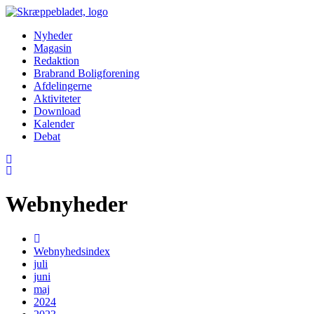
Nyheder
Magasin
Redaktion
Brabrand Boligforening
Afdelingerne
Aktiviteter
Download
Kalender
Debat
Webnyheder
Webnyhedsindex
juli
juni
maj
2024