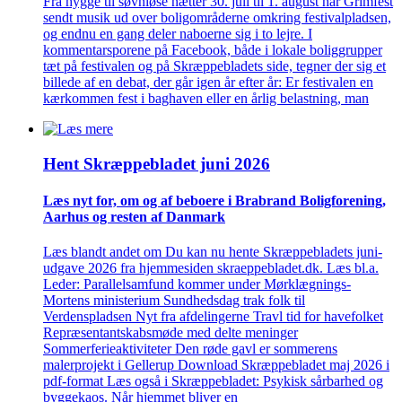
Fra hygge til søvnløse nætter 30. juli til 1. august har Grimfest
sendt musik ud over boligområderne omkring festivalpladsen,
og endnu en gang deler naboerne sig i to lejre. I
kommentarsporene på Facebook, både i lokale boliggrupper
tæt på festivalen og på Skræppebladets side, tegner der sig et
billede af en debat, der går igen år efter år: Er festivalen en
kærkommen fest i baghaven eller en årlig belastning, man
Hent Skræppe­bladet juni 2026
Læs nyt for, om og af beboere i Brabrand Bolig­forening,
Aarhus og resten af Danmark
Læs blandt andet om Du kan nu hente Skræppebladets juni-
udgave 2026 fra hjemmesiden skraeppebladet.dk. Læs bl.a.
Leder: Parallelsamfund kommer under Mørklægnings-
Mortens ministerium Sundhedsdag trak folk til
Verdenspladsen Nyt fra afdelingerne Travl tid for havefolket
Repræsentantskabsmøde med delte meninger
Sommerferieaktiviteter Den røde gavl er sommerens
malerprojekt i Gellerup Download Skræppebladet maj 2026 i
pdf-format Læs også i Skræppebladet: Psykisk sårbarhed og
byggekaos. Når hjemmet bliver en