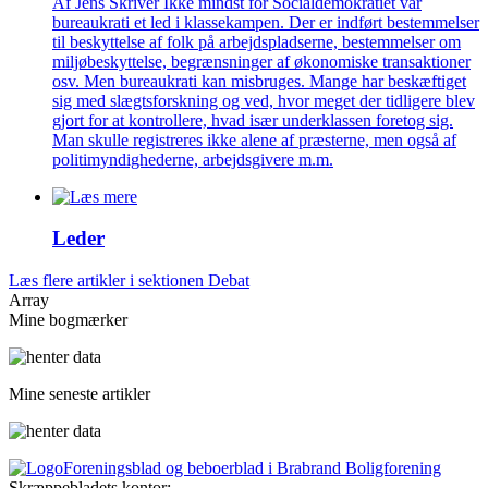
Af Jens Skriver Ikke mindst for Socialdemokratiet var
bureaukrati et led i klassekampen. Der er indført bestemmelser
til beskyttelse af folk på arbejdspladserne, bestemmelser om
miljøbeskyttelse, begrænsninger af økonomiske transaktioner
osv. Men bureaukrati kan misbruges. Mange har beskæftiget
sig med slægtsforskning og ved, hvor meget der tidligere blev
gjort for at kontrollere, hvad især underklassen foretog sig.
Man skulle registreres ikke alene af præsterne, men også af
politimyndighederne, arbejdsgivere m.m.
Leder
Læs flere artikler i sektionen Debat
Array
Mine bogmærker
Mine seneste artikler
Foreningsblad og beboerblad i Brabrand Boligforening
Skræppebladets kontor: