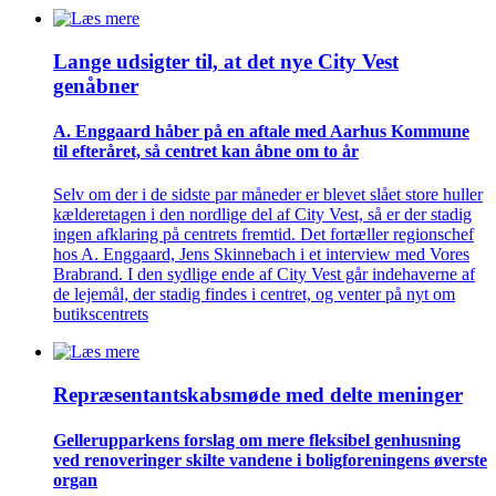
Lange udsigter til, at det nye City Vest
genåbner
A. Enggaard håber på en aftale med Aarhus Kommune
til efteråret, så centret kan åbne om to år
Selv om der i de sidste par måneder er blevet slået store huller
kælderetagen i den nordlige del af City Vest, så er der stadig
ingen afklaring på centrets fremtid. Det fortæller regionschef
hos A. Enggaard, Jens Skinnebach i et interview med Vores
Brabrand. I den sydlige ende af City Vest går indehaverne af
de lejemål, der stadig findes i centret, og venter på nyt om
butikscentrets
Repræsentant­skabs­møde med delte meninger
Gellerup­parkens forslag om mere fleksibel genhusning
ved renove­ringer skilte vandene i bolig­foreningens øverste
organ