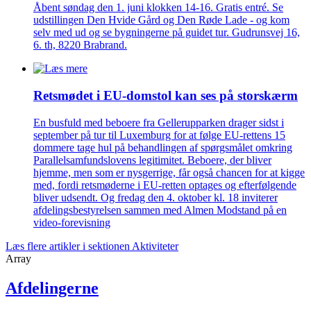
Åbent søndag den 1. juni klokken 14-16. Gratis entré. Se
udstillingen Den Hvide Gård og Den Røde Lade - og kom
selv med ud og se bygningerne på guidet tur. Gudrunsvej 16,
6. th, 8220 Brabrand.
Retsmødet i EU-domstol kan ses på storskærm
En busfuld med beboere fra Gellerupparken drager sidst i
september på tur til Luxemburg for at følge EU-rettens 15
dommere tage hul på behandlingen af spørgsmålet omkring
Parallelsamfundslovens legitimitet. Beboere, der bliver
hjemme, men som er nysgerrige, får også chancen for at kigge
med, fordi retsmøderne i EU-retten optages og efterfølgende
bliver udsendt. Og fredag den 4. oktober kl. 18 inviterer
afdelingsbestyrelsen sammen med Almen Modstand på en
video-forevisning
Læs flere artikler i sektionen Aktiviteter
Array
Afdelingerne