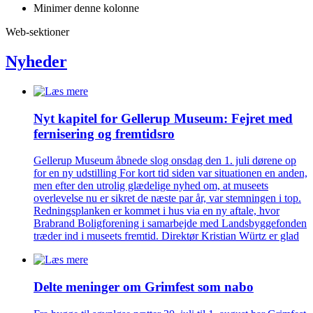
Minimer denne kolonne
Web-sektioner
Nyheder
Nyt kapitel for Gellerup Museum: Fejret med
fernisering og fremtidsro
Gellerup Museum åbnede slog onsdag den 1. juli dørene op
for en ny udstilling For kort tid siden var situationen en anden,
men efter den utrolig glædelige nyhed om, at museets
overlevelse nu er sikret de næste par år, var stemningen i top.
Redningsplanken er kommet i hus via en ny aftale, hvor
Brabrand Boligforening i samarbejde med Landsbyggefonden
træder ind i museets fremtid. Direktør Kristian Würtz er glad
Delte meninger om Grimfest som nabo