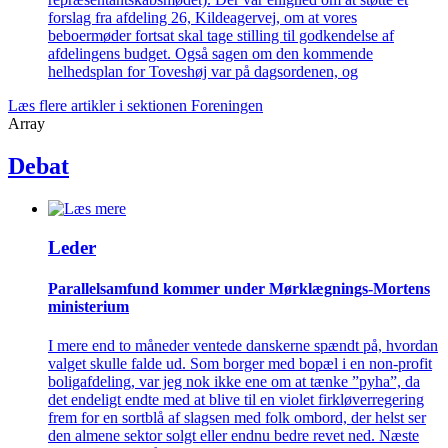
forslag fra afdeling 26, Kildeagervej, om at vores
beboermøder fortsat skal tage stilling til godkendelse af
afdelingens budget. Også sagen om den kommende
helhedsplan for Toveshøj var på dagsordenen, og
Læs flere artikler i sektionen Foreningen
Array
Debat
Leder
Parallelsamfund kommer under Mørklægnings-Mortens
ministerium
I mere end to måneder ventede danskerne spændt på, hvordan
valget skulle falde ud. Som borger med bopæl i en non-profit
boligafdeling, var jeg nok ikke ene om at tænke ”pyha”, da
det endeligt endte med at blive til en violet firkløverregering
frem for en sortblå af slagsen med folk ombord, der helst ser
den almene sektor solgt eller endnu bedre revet ned. Næste