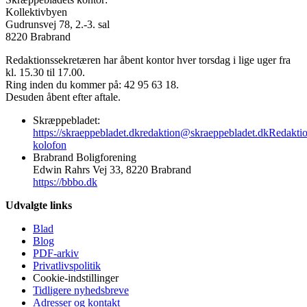
Kollektivbyen
Gudrunsvej 78, 2.-3. sal
8220 Brabrand
Redaktionssekretæren har åbent kontor hver torsdag i lige uger fra
kl. 15.30 til 17.00.
Ring inden du kommer på: 42 95 63 18.
Desuden åbent efter aftale.
Skræppebladet:
https://skraeppebladet.dk
redaktion@skraeppebladet.dk
Redakti
kolofon
Brabrand Boligforening
Edwin Rahrs Vej 33, 8220 Brabrand
https://bbbo.dk
Udvalgte links
Blad
Blog
PDF-arkiv
Privatlivspolitik
Cookie-indstillinger
Tidligere nyhedsbreve
Adresser og kontakt