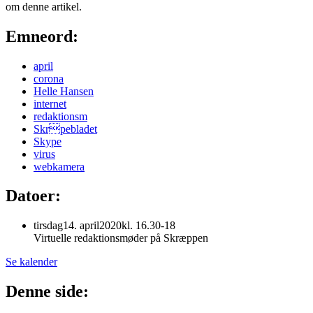
om denne artikel.
Emneord:
april
corona
Helle Hansen
internet
redaktionsm
Skrpebladet
Skype
virus
webkamera
Datoer:
tirsdag
14
.
april
2020
kl. 16.30-18
Virtuelle redaktions­møder på Skræppen
Se kalender
Denne side: