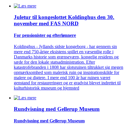
Juletur til kongeslottet Koldinghus den 30.
november med FAS NORD
For pensionister og efterlønnere
Koldinghus - Jyllands sidste kongeborg - har gennem sin
mere end 750-årige eksistens spillet en væsentlig rolle i
Danmarks historie som grænseværn, kongelig residens og
sæde for den lokale statsadministration. Efter
katastrofebranden i 1808 har slotsruinen tiltrukket sig megen
opmærksomhed som malerisk ruin og inspirationskilde for
malere og digtere. I mere end 100 år har ruinen været
genstand for restaureringer og er gradvist blevet indrettet til
kulturhistorisk museum og hjemsted
Rundvisning med Gellerup Museum
Rundvisning med Gellerup Museum