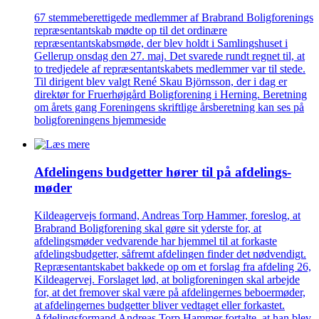
67 stemmeberettigede medlemmer af Brabrand Boligforenings
repræsentantskab mødte op til det ordinære
repræsentantskabsmøde, der blev holdt i Samlingshuset i
Gellerup onsdag den 27. maj. Det svarede rundt regnet til, at
to tredjedele af repræsentantskabets medlemmer var til stede.
Til dirigent blev valgt René Skau Björnsson, der i dag er
direktør for Fruerhøjgård Boligforening i Herning. Beretning
om årets gang Foreningens skriftlige årsberetning kan ses på
boligforeningens hjemmeside
Afdelingens budgetter hører til på afdelings­
møder
Kildeagervejs formand, Andreas Torp Hammer, foreslog, at
Brabrand Boligforening skal gøre sit yderste for, at
afdelingsmøder vedvarende har hjemmel til at forkaste
afdelingsbudgetter, såfremt afdelingen finder det nødvendigt.
Repræsentantskabet bakkede op om et forslag fra afdeling 26,
Kildeagervej. Forslaget lød, at boligforeningen skal arbejde
for, at det fremover skal være på afdelingernes beboermøder,
at afdelingernes budgetter bliver vedtaget eller forkastet.
Afdelingsformand Andreas Torp Hammer fortalte, at han blev