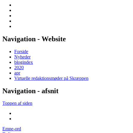
Navigation - Website
Forside
Nyheder
blogindex
2020
apr
Virtuelle redaktions­møder på Skræppen
Navigation - afsnit
Toppen af siden
Emne-ord