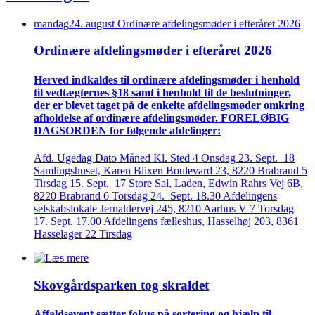
mandag
24
.
august
Ordinære afdelings­møder i efteråret 2026
Ordinære afdelings­møder i efteråret 2026
Herved indkaldes til ordinære afdelings­møder i henhold
til vedtægternes §18 samt i henhold til de beslutninger,
der er blevet taget på de enkelte afdelings­møder omkring
afholdelse af ordinære afdelings­møder. FORELØBIG
DAGSORDEN for følgende afdelinger:
Afd. Ugedag Dato Måned Kl. Sted 4 Onsdag 23. Sept. 18
Samlingshuset, Karen Blixen Boulevard 23, 8220 Brabrand 5
Tirsdag 15. Sept. 17 Store Sal, Laden, Edwin Rahrs Vej 6B,
8220 Brabrand 6 Torsdag 24. Sept. 18.30 Afdelingens
selskabslokale Jernaldervej 245, 8210 Aarhus V 7 Torsdag
17. Sept. 17.00 Afdelingens fælleshus, Hasselhøj 203, 8361
Hasselager 22 Tirsdag
Skovgårds­parken tog skraldet
Affaldsevent sætter fokus på sortering og hjælp til