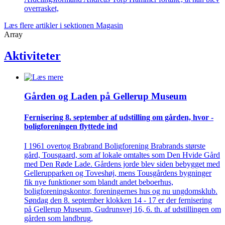
overrasket,
Læs flere artikler i sektionen Magasin
Array
Aktiviteter
Gården og Laden på Gellerup Museum
Fernisering 8. september af ­udstilling om gården, hvor ­
bolig­foreningen flyttede ind
I 1961 overtog Brabrand Boligforening Brabrands største
gård, Tousgaard, som af lokale omtaltes som Den Hvide Gård
med Den Røde Lade. Gårdens jorde blev siden bebygget med
Gellerupparken og Toveshøj, mens Tousgårdens bygninger
fik nye funktioner som blandt andet beboerhus,
boligforeningskontor, foreningernes hus og nu ungdomsklub.
Søndag den 8. september klokken 14 - 17 er der fernisering
på Gellerup Museum, Gudrunsvej 16, 6. th. af udstillingen om
gården som landbrug,