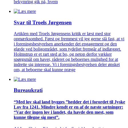
bekymring gik på, hvem
Svar til Troels Jørgensen
Artiklen med Troels Jørgensens kritik er læst med stor
opmærksomhed. Først og fremmest vil jeg gerne slå fast, at vi
i foreningsbestyrelsen anerkender det engagement og den
glæde ved boligområdet, som tydeligt fremgår af indlægget.
Holmstrup er et rart sted at bo, og netop derfor vækker
spørgsmål om haver, råderet og beboernes mulighed for at
indrette sig interesse. Vi i foreningsbestyrelsen deler ønsket
om, at beboerne skal kunne præge
Bureaukrati
“Med lov skal land bygges ”hedder det i forordet til Jyske
Lov fra 1241. Mindre kendt er en af de næste sætninger:
“Var der ingen lov i landet, da havde den mest, som
kunne tilegne sig mest”.