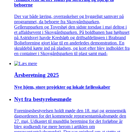
beboerne
Der var både læring, overraskelser og hyggeligt samvær på
programmet, da beboere fra Skovgårdsparken,
Gellerupparken og Toveshøj den sidste torsdag i maj deltog i
et affaldsevent i Skovgårdsparken. På boldbanen bag højhuset
på Astridsvej havde Kredsløb og driftsafdelingen i Brabrand
Boligforening gjort klar til en anderledes demonstration. En
skraldebil kørte ind på pladsen, og kort efter blev indholdet fra
en container i Skovgårdsparken til plast samt mad-
Årsberetning 2025
Nye hjem, store projekter og lokale fælles­skaber
Nyt fra bestyrelsesmøde
Foreningsbestyrelsen holdt møde den 18. maj og gennemgik
dagsordenen for det kommende repræsentantskabsmøde den
27. maj. Udkastet til mundtlig beretning for det forløbne år
blev godkendt (se mere herom i artiklen om
repræsentantskabsmødet). Der var enighed om at støtte et