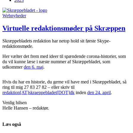
2023
Webnyheder
Virtuelle redaktions­møder på Skræppen
Skræppebladets redaktion har netop hold sit første Skype-
redaktionsmøde.
Her vælter det frem med ideer til spændende corona-historier, som
du vil kunne læse i næste nummer af Skræppebladet, som
udkommer
den 6. maj
.
Hvis du har en historie, du gerne vil have med i Skræppebladet, så
ring til mig 27 83 27 82 – eller skriv til
redaktion[AT]skraeppebladet[DOT]dk
inden
den 24. april
.
Venlig hilsen
Helle Hansen – redaktør.
Læs også