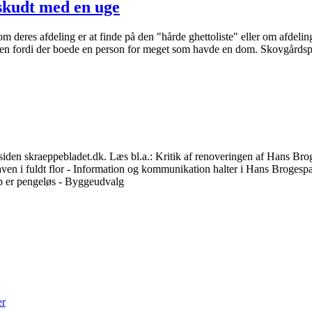
udskudt med en uge
 deres afdeling er at finde på den "hårde ghettoliste" eller om afdelin
isten fordi der boede en person for meget som havde en dom. Skovgårds
en skraeppebladet.dk. Læs bl.a.: Kritik af renoveringen af Hans Bro
aven i fuldt flor - Information og kommunikation halter i Hans Brogespa
up er pengeløs - Byggeudvalg
er