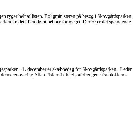
gen ryger helt af listen. Boligministeren på besøg i Skovgårdsparken.
parken fældet af en dømt beboer for meget. Derfor er det spændende
gesparken - 1. december er skæbnedag for Skovgårdsparken - Leder:
rkens renovering Allan Fisker fik hjælp af drengene fra blokken -