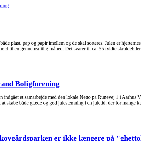
ening
både plast, pap og papir imellem og de skal sorteres. Julen er hjerternes
ld til en gennemsnitlig måned. Det svarer til ca. 55 fyldte skraldebiler,
rand Bolig­forening
n indgået et samarbejde med den lokale Netto på Runevej 1 i Aarhus V o
il at skabe både glæde og god julestemning i en juletid, der for mange k
Skovgårds­parken er ikke længere på "ghetto­