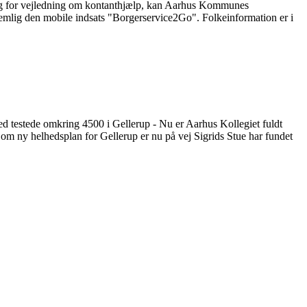
 brug for vejledning om kontanthjælp, kan Aarhus Kommunes
nemlig den mobile indsats "Borgerservice2Go". Folkeinformation er i
 testede omkring 4500 i Gellerup - Nu er Aarhus Kollegiet fuldt
om ny helhedsplan for Gellerup er nu på vej Sigrids Stue har fundet