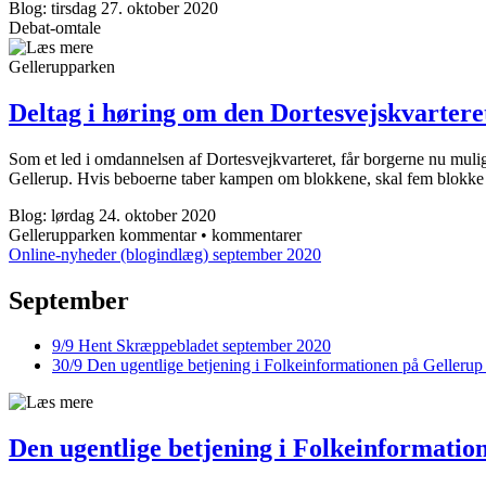
Blog: tirsdag 27. oktober 2020
Debat-omtale
Gellerupparken
Deltag i høring om den Dortesvejskvarteret
Som et led i omdannelsen af Dortesvejkvarteret, får borgerne nu muligh
Gellerup. Hvis beboerne taber kampen om blokkene, skal fem blokke om
Blog: lørdag 24. oktober 2020
Gellerupparken
kommentar • kommentarer
Online-nyheder (blogindlæg) september 2020
September
9/9
Hent Skræppe­bladet september 2020
30/9
Den ugentlige betjening i Folke­informationen på Gellerup
Den ugentlige betjening i Folke­informatio