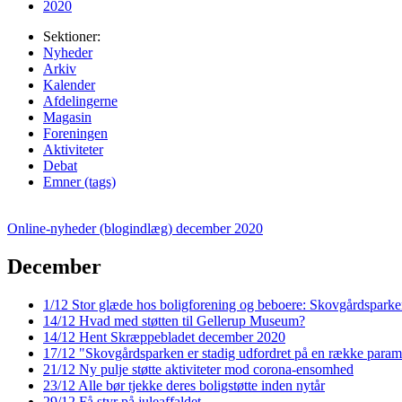
2020
Sektioner:
Nyheder
Arkiv
Kalender
Afdelingerne
Magasin
Foreningen
Aktiviteter
Debat
Emner (tags)
Online-nyheder (blogindlæg) december 2020
December
1/12
Stor glæde hos bolig­forening og beboere: Skovgårds­parken
14/12
Hvad med støtten til Gellerup Museum?
14/12
Hent Skræppe­bladet december 2020
17/12
"Skovgårds­parken er stadig udfordret på en række param
21/12
Ny pulje støtte aktiviteter mod corona-ensomhed
23/12
Alle bør tjekke deres boligstøtte inden nytår
29/12
Få styr på juleaffaldet