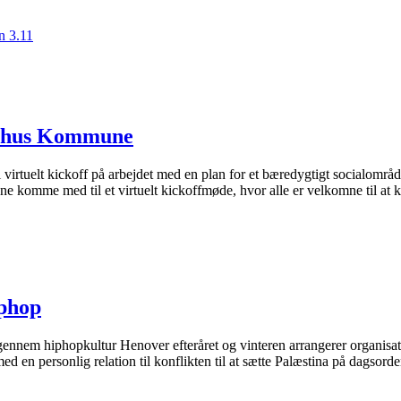
n 3.11
Aarhus Kommune
 virtuelt kickoff på arbejdet med en plan for et bæredygtigt socialomr
e komme med til et virtuelt kickoffmøde, hvor alle er velkomne til at
iphop
 gennem hiphopkultur Henover efteråret og vinteren arrangerer organisat
med en personlig relation til konflikten til at sætte Palæstina på dagsord