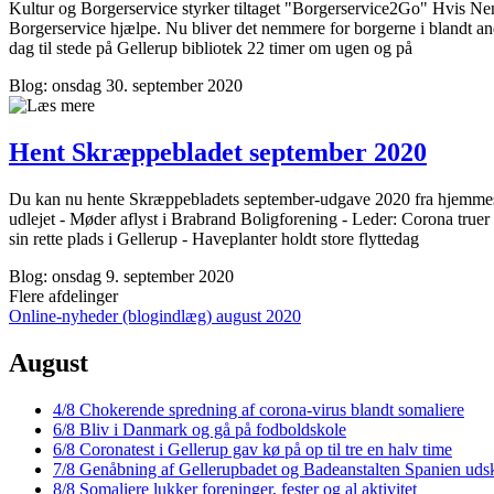
Kultur og Borgerservice styrker tiltaget "Borgerservice2Go" Hvis Nem
Borgerservice hjælpe. Nu bliver det nemmere for borgerne i blandt an
dag til stede på Gellerup bibliotek 22 timer om ugen og på
Blog: onsdag 30. september 2020
Hent Skræppe­bladet september 2020
Du kan nu hente Skræppebladets september-udgave 2020 fra hjemmesid
udlejet - Møder aflyst i Brabrand Boligforening - Leder: Corona true
sin rette plads i Gellerup - Haveplanter holdt store flyttedag
Blog: onsdag 9. september 2020
Flere afdelinger
Online-nyheder (blogindlæg) august 2020
August
4/8
Chokerende spredning af corona-virus blandt somaliere
6/8
Bliv i Danmark og gå på fodboldskole
6/8
Coronatest i Gellerup gav kø på op til tre en halv time
7/8
Genåbning af Gellerup­badet og Badeanstalten Spanien uds
8/8
Somaliere lukker foreninger, fester og al aktivitet