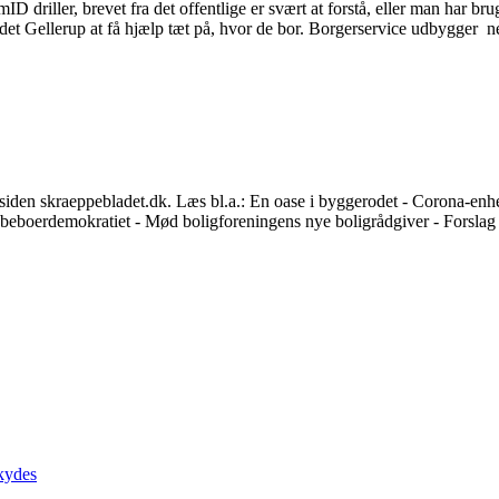
ID driller, brevet fra det offentlige er svært at forstå, eller man har
det Gellerup at få hjælp tæt på, hvor de bor. Borgerservice udbygger 
en skraeppebladet.dk. Læs bl.a.: En oase i byggerodet - Corona-enhed
r beboerdemokratiet - Mød boligforeningens nye boligrådgiver - Forslag 
kydes