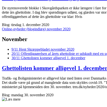
De nyrenoverede blokke i Skovgårdsparken er ikke længere i fare for 
dette års ghettoliste. I dag blev spændingen udløst, og glæden var s
offentliggørelsen af dette års ghettoliste var klar: Hvis
Blog: tirsdag 1. december 2020
Online-nyheder (blogindlæg) november 2020
November
9/11
Hent Skræppe­bladet november 2020
20/11
Offentliggørelsen af årets ghetto­liste er udskudt med en 
30/11
Ghetto­listen kommer alligevel 1. december
Ghetto­listen kommer alligevel 1. decembe
Trafik- og Boligministeriet er alligevel klar med listen over Danmarks 
Det skulle være på grund af manglende data som skyldes covid-19. "Tran
ministeriet på hjemmesiden den 30. november. trm.dk/nyheder/2020/ori
Blog: mandag 30. november 2020