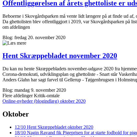
Offentliggørelsen af årets ghetto­liste er 
Beboerne i Skovgårdsparken må vente lidt længere på at finde ud af, om
Da ghettolisten blev offentliggjort i 2019, var Skovgårdsparken på l
om afdelingen
Blog: fredag 20. november 2020
Hent Skræppe­bladet november 2020
Du kan nu hente Skræppebladets november-udgave 2020 fra hjemmesid
Corona-demokrati, udviklingsplan og ghettoliste - Snart står Vaskerih
Anders Glahn har sagt farvel til Gellerup - Tøjgenbrugsen i Holmstr
Blog: mandag 9. november 2020
Flere afdelinger
Kritik-omtale
Online-nyheder (blogindlæg) oktober 2020
Oktober
12/10
Hent Skræppe­bladet oktober 2020
18/10
Nagin Ravand fik Pigeprisen for at starte fodbold for pig