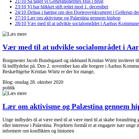
21/10
Så tager vi Gene­ration­ernes Hus i brug
23/10
Vi har blikket stift rettet mod 1. december
24/10
Deltag i høring om den Dortesvejskvarteret i Gellerup de
27/10
Lær om aktivisme og Palæstina gennem hiphop
28/10
Vær med til at udvikle socialområdet i Aarhus Kommune
Vær med til at udvikle socialområdet i 
Borgmester Jacob Bundsgaard og rådmand Kristian Würtz inviterer til
få indflydelse på. Den 2. november kan alle borgere i Aarhus Kommun
Beskæftigelse Kristian Würtz er der for mange,
Blog: onsdag 28. oktober 2020
politik
Lær om aktivisme og Palæstina gennem h
Unge indbydes til at være med til at være med til at skabe forandring
eller interesse i Palæstina. Projektets formål er at engagere især unge 
informere om konflikten og historien