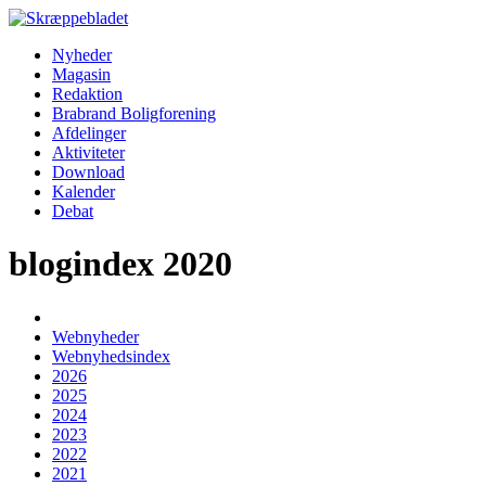
Nyheder
Magasin
Redaktion
Brabrand Boligforening
Afdelinger
Aktiviteter
Download
Kalender
Debat
blogindex 2020
Webnyheder
Webnyhedsindex
2026
2025
2024
2023
2022
2021