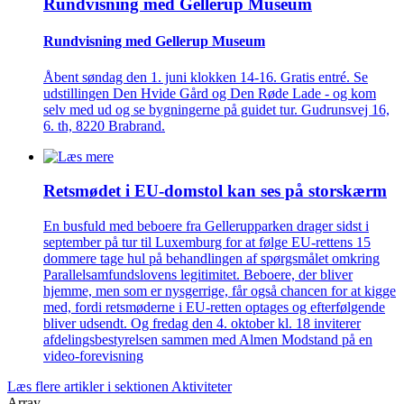
Rundvisning med Gellerup Museum
Rundvisning med Gellerup Museum
Åbent søndag den 1. juni klokken 14-16. Gratis entré. Se
udstillingen Den Hvide Gård og Den Røde Lade - og kom
selv med ud og se bygningerne på guidet tur. Gudrunsvej 16,
6. th, 8220 Brabrand.
Retsmødet i EU-domstol kan ses på storskærm
En busfuld med beboere fra Gellerupparken drager sidst i
september på tur til Luxemburg for at følge EU-rettens 15
dommere tage hul på behandlingen af spørgsmålet omkring
Parallelsamfundslovens legitimitet. Beboere, der bliver
hjemme, men som er nysgerrige, får også chancen for at kigge
med, fordi retsmøderne i EU-retten optages og efterfølgende
bliver udsendt. Og fredag den 4. oktober kl. 18 inviterer
afdelingsbestyrelsen sammen med Almen Modstand på en
video-forevisning
Læs flere artikler i sektionen Aktiviteter
Array