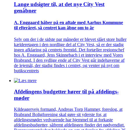
Lange udsigter til, at det nye City Vest
genåbner
A. Enggaard håber på en aftale med Aarhus Kommune
til efteråret, så centret kan åbne om to år
Selv om der i de sidste par måneder er blevet slået store huller
kælderetagen i den nordlige del af City Vest, så er der stadig
ingen afklaring på centrets fremtid. Det fortæller regionschef
hos A. Enggaard, Jens Skinnebach i et interview med Vores
Brabrand. I den sydlige ende af City Vest går indehaverne af
de lejemål, der stadig findes i centret, og venter på nyt om
butikscentrets
Afdelingens budgetter hører til på afdelings­
møder
Kildeagervejs formand, Andreas Torp Hammer, foreslog, at
Brabrand Boligforening skal gøre sit yderste for, at
afdelingsmøder vedvarende har hjemmel til at forkaste
afdelingsbudgetter, såfremt afdelingen finder det nødvendigt.