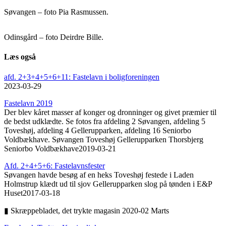
Søvangen – foto Pia Rasmussen.
Odinsgård – foto Deirdre Bille.
Læs også
afd. 2+3+4+5+6+11: Fastelavn i bolig­foreningen
2023-03-29
Fastelavn 2019
Der blev kåret masser af konger og dronninger og givet præmier til
de bedst udklædte. Se fotos fra afdeling 2 Søvangen, afdeling 5
Toveshøj, afdeling 4 Gellerupparken, afdeling 16 Seniorbo
Voldbækhave. Søvangen Toveshøj Gellerupparken Thorsbjerg
Seniorbo Voldbækhave
2019-03-21
Afd. 2+4+5+6: Fastelavnsfester
Søvangen havde besøg af en heks Toveshøj festede i Laden
Holmstrup klædt ud til sjov Gellerupparken slog på tønden i E&P
Huset
2017-03-18
▮ Skræppebladet, det trykte magasin 2020-02 Marts