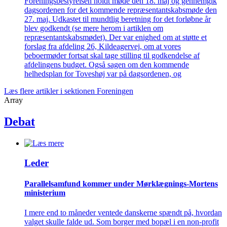
Foreningsbestyrelsen holdt møde den 18. maj og gennemgik
dagsordenen for det kommende repræsentantskabsmøde den
27. maj. Udkastet til mundtlig beretning for det forløbne år
blev godkendt (se mere herom i artiklen om
repræsentantskabsmødet). Der var enighed om at støtte et
forslag fra afdeling 26, Kildeagervej, om at vores
beboermøder fortsat skal tage stilling til godkendelse af
afdelingens budget. Også sagen om den kommende
helhedsplan for Toveshøj var på dagsordenen, og
Læs flere artikler i sektionen Foreningen
Array
Debat
Leder
Parallelsamfund kommer under Mørklægnings-Mortens
ministerium
I mere end to måneder ventede danskerne spændt på, hvordan
valget skulle falde ud. Som borger med bopæl i en non-profit