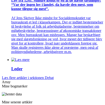
Lov fra 1241. Mindre kendt er en af de næste sætninger:
“Var der ingen lov i landet, da havde den mest, som
kunne tilegne sig mest”.
Af Jens Skriver Ikke mindst for Socialdemokratiet var
bureaukrati et led i klassekampen. Der er indført bestemmelser
til beskyttelse af folk på arbejdspladserne, bestemmelser om
miljøbeskyttelse, begrænsninger af økonomiske transaktioner
osv. Men bureaukrati kan misbruges. Mange har beskæftiget
sig med slægtsforskning og ved, hvor meget der tidligere blev
gjort for at kontrollere, hvad især underklassen foretog sig.
Man skulle registreres ikke alene af præsterne, men også af
politimyndighederne, arbejdsgivere m.m.
Leder
Læs flere artikler i sektionen Debat
Array
Mine bogmærker
Mine seneste artikler