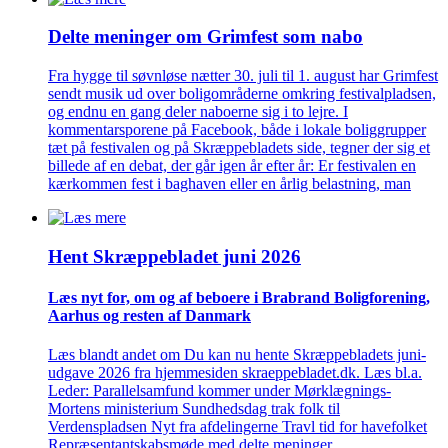
Delte meninger om Grimfest som nabo
Fra hygge til søvnløse nætter 30. juli til 1. august har Grimfest
sendt musik ud over boligområderne omkring festivalpladsen,
og endnu en gang deler naboerne sig i to lejre. I
kommentarsporene på Facebook, både i lokale boliggrupper
tæt på festivalen og på Skræppebladets side, tegner der sig et
billede af en debat, der går igen år efter år: Er festivalen en
kærkommen fest i baghaven eller en årlig belastning, man
Hent Skræppe­bladet juni 2026
Læs nyt for, om og af beboere i Brabrand Bolig­forening,
Aarhus og resten af Danmark
Læs blandt andet om Du kan nu hente Skræppebladets juni-
udgave 2026 fra hjemmesiden skraeppebladet.dk. Læs bl.a.
Leder: Parallelsamfund kommer under Mørklægnings-
Mortens ministerium Sundhedsdag trak folk til
Verdenspladsen Nyt fra afdelingerne Travl tid for havefolket
Repræsentantskabsmøde med delte meninger