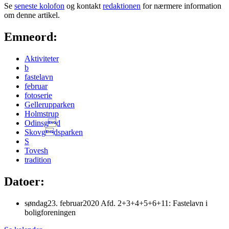
Se
seneste kolofon
og kontakt
redaktionen
for nærmere information
om denne artikel.
Emneord:
Aktiviteter
b
fastelavn
februar
fotoserie
Gellerupparken
Holmstrup
Odinsgd
Skovgdsparken
S
Tovesh
tradition
Datoer:
søndag
23
.
februar
2020
Afd. 2+3+4+5+6+11: Fastelavn i
bolig­foreningen