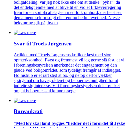
boligafdeling, var jeg nok ikke ene om at tænke ”pyha”, da
det endeligt endte med at blive til en violet firkløverregering
frem for en sortblå af slagsen med folk ombord, der helst ser
den almene sektor solgt eller endnu bedre revet ned. Næste
bekymring gik på, hvem
Svar til Troels Jørgensen
Artiklen med Troels Jørgensens kritik er læst med stor
opmærksomhed. Først og fremmest vil jeg gerne slå fast, at vi
i foreningsbestyrelsen anerkender det engagement og den
glæde ved boligområdet, som tydeligt fremgår af indlægget.
Holmstrup er et rart sted at bo, og netop derfor vækker
spørgsmål om haver, råderet og beboernes mulighed for at
indrette sig interesse. Vi i foreningsbestyrelsen deler ønsket
om, at beboerne skal kunne præge
Bureaukrati
“Med lov skal land bygges ”hedder det i forordet til Jyske