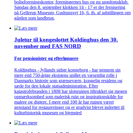
boligforeningskontor, foreningernes hus og nu ungdomsklub.
Søndag den 8. september klokken 14 - 17 er der fernisering
på Gellerup Museum, Gudrunsvej 16, 6. th. af udstillingen om
gården som landbrug,
Juletur til kongeslottet Koldinghus den 30.
november med FAS NORD
For pensionister og efterlønnere
Koldinghus - Jyllands sidste kongeborg - har gennem sin
mere end 750-årige eksistens spillet en væsentlig rolle i
Danmarks historie som grænseværn, kongelig residens og
sæde for den lokale statsadministration. Efter
katastrofebranden i 1808 har slotsruinen tiltrukket sig megen
opmærksomhed som malerisk ruin og inspirationskilde for
malere og digtere. I mere end 100 år har ruinen været
genstand for restaureringer og er gradvist blevet indrettet til
kulturhistorisk museum og hjemsted