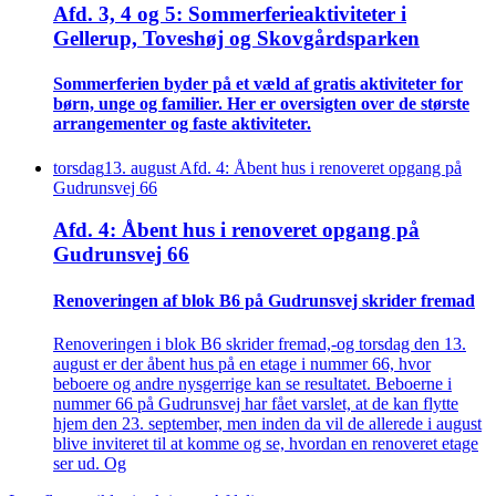
Afd. 3, 4 og 5: Sommer­ferie­aktiviteter i
Gellerup, Toveshøj og Skovgårds­parken
Sommer­ferien byder på et væld af gratis aktiviteter for
børn, unge og familier. Her er oversigten over de største
arrangementer og faste aktiviteter.
torsdag
13
.
august
Afd. 4: Åbent hus i renoveret opgang på
Gudrunsvej 66
Afd. 4: Åbent hus i renoveret opgang på
Gudrunsvej 66
Renove­ringen af blok B6 på Gudrunsvej skrider fremad
Renoveringen i blok B6 skrider fremad,-og torsdag den 13.
august er der åbent hus på en etage i nummer 66, hvor
beboere og andre nysgerrige kan se resultatet. Beboerne i
nummer 66 på Gudrunsvej har fået varslet, at de kan flytte
hjem den 23. september, men inden da vil de allerede i august
blive inviteret til at komme og se, hvordan en renoveret etage
ser ud. Og