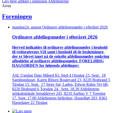
Læs flere artikler i sektionen Afdelingerne
Array
Foreningen
mandag
24
.
august
Ordinære afdelings­møder i efteråret 2026
Ordinære afdelings­møder i efteråret 2026
Herved indkaldes til ordinære afdelings­møder i henhold
til vedtægternes §18 samt i henhold til de beslutninger,
der er blevet taget på de enkelte afdelings­møder omkring
afholdelse af ordinære afdelings­møder. FORELØBIG
DAGSORDEN for følgende afdelinger:
Afd. Ugedag Dato Måned Kl. Sted 4 Onsdag 23. Sept. 18
Samlingshuset, Karen Blixen Boulevard 23, 8220 Brabrand 5
Tirsdag 15. Sept. 17 Store Sal, Laden, Edwin Rahrs Vej 6B,
8220 Brabrand 6 Torsdag 24. Sept. 18.30 Afdelingens
selskabslokale Jernaldervej 245, 8210 Aarhus V 7 Torsdag
17. Sept. 17.00 Afdelingens fælleshus, Hasselhøj 203, 8361
Hasselager 22 Tirsdag