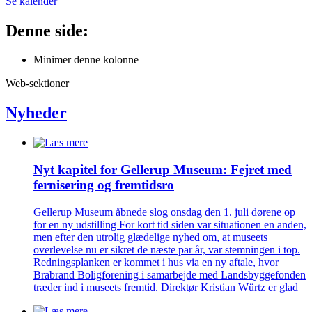
Se kalender
Denne side:
Minimer denne kolonne
Web-sektioner
Nyheder
Nyt kapitel for Gellerup Museum: Fejret med
fernisering og fremtidsro
Gellerup Museum åbnede slog onsdag den 1. juli dørene op
for en ny udstilling For kort tid siden var situationen en anden,
men efter den utrolig glædelige nyhed om, at museets
overlevelse nu er sikret de næste par år, var stemningen i top.
Redningsplanken er kommet i hus via en ny aftale, hvor
Brabrand Boligforening i samarbejde med Landsbyggefonden
træder ind i museets fremtid. Direktør Kristian Würtz er glad