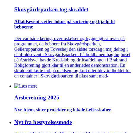
Skovgårds­parken tog skraldet
Affaldsevent sætter fokus på sortering og hjælp til
beboerne
Der var både læring, overraskelser og hyggeligt samvær på
programmet, da beboere fra Skovgårdsparken,
Gellerupparken og Toveshøj den sidste torsdag i maj deltog i
et affaldsevent i Skovgårdsparken. På boldbanen bag højhuset
på Astridsvej havde Kredsløb og driftsafdelingen i Brabrand
Boligforening gjort klar til en anderledes demonstration. En
skraldebil kørte ind på pladsen, og kort efter blev indholdet fra
en container i Skovgårdsparken til plast samt mad-
Årsberetning 2025
Nye hjem, store projekter og lokale fælles­skaber
Nyt fra bestyrelsesmøde