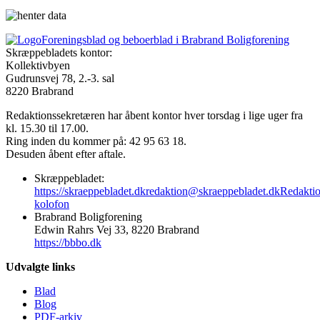
Foreningsblad og beboerblad i Brabrand Boligforening
Skræppebladets kontor:
Kollektivbyen
Gudrunsvej 78, 2.-3. sal
8220 Brabrand
Redaktionssekretæren har åbent kontor hver torsdag i lige uger fra
kl. 15.30 til 17.00.
Ring inden du kommer på: 42 95 63 18.
Desuden åbent efter aftale.
Skræppebladet:
https://skraeppebladet.dk
redaktion@skraeppebladet.dk
Redakti
kolofon
Brabrand Boligforening
Edwin Rahrs Vej 33, 8220 Brabrand
https://bbbo.dk
Udvalgte links
Blad
Blog
PDF-arkiv