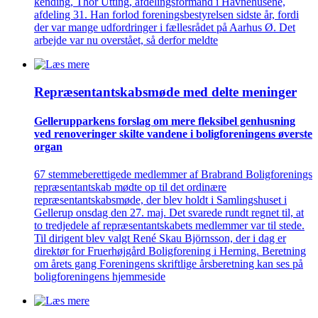
kending, Thor Utting, afdelingsformand i Havnehusene,
afdeling 31. Han forlod foreningsbestyrelsen sidste år, fordi
der var mange udfordringer i fællesrådet på Aarhus Ø. Det
arbejde var nu overstået, så derfor meldte
Repræsentant­skabs­møde med delte meninger
Gellerup­parkens forslag om mere fleksibel genhusning
ved renove­ringer skilte vandene i bolig­foreningens øverste
organ
67 stemmeberettigede medlemmer af Brabrand Boligforenings
repræsentantskab mødte op til det ordinære
repræsentantskabsmøde, der blev holdt i Samlingshuset i
Gellerup onsdag den 27. maj. Det svarede rundt regnet til, at
to tredjedele af repræsentantskabets medlemmer var til stede.
Til dirigent blev valgt René Skau Björnsson, der i dag er
direktør for Fruerhøjgård Boligforening i Herning. Beretning
om årets gang Foreningens skriftlige årsberetning kan ses på
boligforeningens hjemmeside