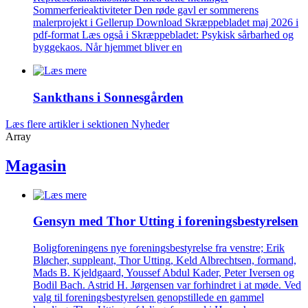
Sommerferieaktiviteter Den røde gavl er sommerens
malerprojekt i Gellerup Download Skræppebladet maj 2026 i
pdf-format Læs også i Skræppebladet: Psykisk sårbarhed og
byggekaos. Når hjemmet bliver en
Sankthans i Sonnes­gården
Læs flere artikler i sektionen Nyheder
Array
Magasin
Gensyn med Thor Utting i forenings­bestyrelsen
Boligforeningens nye foreningsbestyrelse fra venstre; Erik
Bløcher, suppleant, Thor Utting, Keld Albrechtsen, formand,
Mads B. Kjeldgaard, Youssef Abdul Kader, Peter Iversen og
Bodil Bach. Astrid H. Jørgensen var forhindret i at møde. Ved
valg til foreningsbestyrelsen genopstillede en gammel