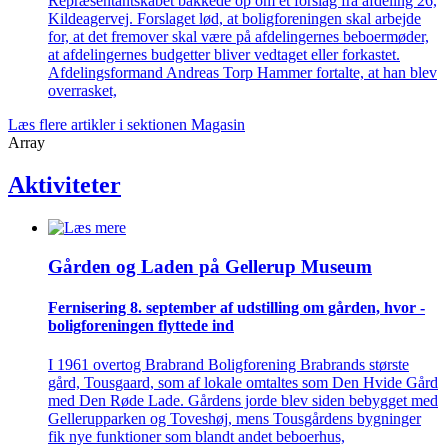
Repræsentantskabet bakkede op om et forslag fra afdeling 26,
Kildeagervej. Forslaget lød, at boligforeningen skal arbejde
for, at det fremover skal være på afdelingernes beboermøder,
at afdelingernes budgetter bliver vedtaget eller forkastet.
Afdelingsformand Andreas Torp Hammer fortalte, at han blev
overrasket,
Læs flere artikler i sektionen Magasin
Array
Aktiviteter
Gården og Laden på Gellerup Museum
Fernisering 8. september af ­udstilling om gården, hvor ­
bolig­foreningen flyttede ind
I 1961 overtog Brabrand Boligforening Brabrands største
gård, Tousgaard, som af lokale omtaltes som Den Hvide Gård
med Den Røde Lade. Gårdens jorde blev siden bebygget med
Gellerupparken og Toveshøj, mens Tousgårdens bygninger
fik nye funktioner som blandt andet beboerhus,