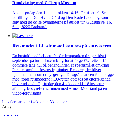
Rundvisning med Gellerup Museum
Åbent søndag den 1. juni klokken 14-16. Gratis entré. Se
udstillingen Den Hvide Gård og Den Røde Lade - og kom
selv med ud og se bygningerne på guidet tur. Gudrunsvej 16,
6. th, 8220 Brabrand.
Retsmødet i EU-domstol kan ses på storskærm
En busfuld med beboere fra Gellerupparken drager sidst i
september på tur til Luxemburg for at følge EU-rettens 15
dommere tage hul på behandlingen af spørgsmålet omkring
Parallelsamfundslovens legitimitet. Beboere, der bliver
hjemme, men som er nysgerrige, får også chancen for at kigge
med, fordi retsmøderne i EU-retten optages og efterfølgende
bliver udsendt. Og fredag den 4. oktober kl. 18 inviterer
afdelingsbestyrelsen sammen med Almen Modstand på en
video-forevisning
Læs flere artikler i sektionen Aktiviteter
Array