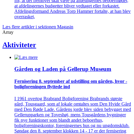
for, at det fremover skal være på afdelingernes beboermøder,
at afdelingernes budgetter bliver vedtaget eller forkastet.
Afdelingsformand Andreas Torp Hammer fortalte, at han blev
overrasket,
Læs flere artikler i sektionen Magasin
Array
Aktiviteter
Gården og Laden på Gellerup Museum
Fernisering 8. september af ­udstilling om gården, hvor ­
bolig­foreningen flyttede ind
I 1961 overtog Brabrand Boligforening Brabrands største
gård, Tousgaard, som af lokale omtaltes som Den Hvide Gård
med Den Røde Lade. Gårdens jorde blev siden bebygget med
Gellerupparken og Toveshøj, mens Tousgårdens bygninger
fik nye funktioner som blandt andet beboerhus,
boligforeningskontor, foreningernes hus og nu ungdomsklub.
Søndag den 8. september klokken 14 - 17 er der fernisering