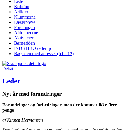
Leder
Kolofon
Artikler
Klummerne
Læserbreve
Foreningen
Afdelingerne
Aktiviteter
Børnesiden
INDSTIK: Gellerup
Bagsiden med adresser (feb. '12)
Debat
Leder
Nyt år med forandringer
Forandringer og forbedringer, men der kommer ikke flere
penge
af Kirsten Hermansen
Startskuddet for et nyt spændende år med mange forandringer for