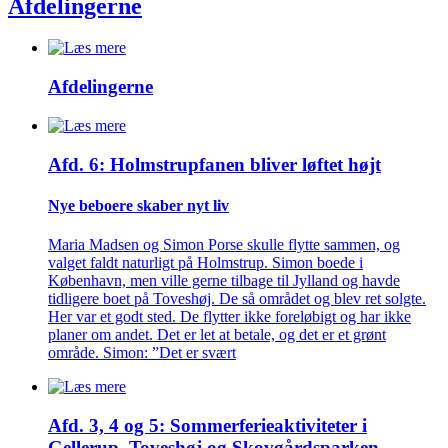
Afdelingerne
Afdelingerne
Afd. 6: Holmstrupfanen bliver løftet højt
Nye beboere skaber nyt liv
Maria Madsen og Simon Porse skulle flytte sammen, og
valget faldt naturligt på Holmstrup. Simon boede i
København, men ville gerne tilbage til Jylland og havde
tidligere boet på Toveshøj. De så området og blev ret solgte.
Her var et godt sted. De flytter ikke foreløbigt og har ikke
planer om andet. Det er let at betale, og det er et grønt
område. Simon: ”Det er svært
Afd. 3, 4 og 5: Sommer­ferie­aktiviteter i
Gellerup, Toveshøj og Skovgårds­parken