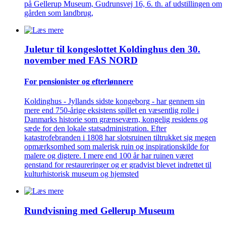
på Gellerup Museum, Gudrunsvej 16, 6. th. af udstillingen om
gården som landbrug,
Juletur til kongeslottet Koldinghus den 30.
november med FAS NORD
For pensionister og efterlønnere
Koldinghus - Jyllands sidste kongeborg - har gennem sin
mere end 750-årige eksistens spillet en væsentlig rolle i
Danmarks historie som grænseværn, kongelig residens og
sæde for den lokale statsadministration. Efter
katastrofebranden i 1808 har slotsruinen tiltrukket sig megen
opmærksomhed som malerisk ruin og inspirationskilde for
malere og digtere. I mere end 100 år har ruinen været
genstand for restaureringer og er gradvist blevet indrettet til
kulturhistorisk museum og hjemsted
Rundvisning med Gellerup Museum