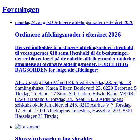
Foreningen
mandag
24
.
august
Ordinære afdelings­møder i efteråret 2026
Ordinære afdelings­møder i efteråret 2026
Herved indkaldes til ordinære afdelings­møder i henhold
til vedtægternes §18 samt i henhold til de beslutninger,
der er blevet taget på de enkelte afdelings­møder omkring
afholdelse af ordinære afdelings­møder. FORELØBIG
DAGSORDEN for følgende afdelinger:
Afd. Ugedag Dato Måned Kl. Sted 4 Onsdag 23. Sept. 18
Samlingshuset, Karen Blixen Boulevard 23, 8220 Brabrand 5
Tirsdag 15. Sept. 17 Store Sal, Laden, Edwin Rahrs Vej 6B,
8220 Brabrand 6 Torsdag 24. Sept. 18.30 Afdelingens
selskabslokale Jernaldervej 245, 8210 Aarhus V 7 Torsdag
17. Sept. 17.00 Afdelingens fælleshus, Hasselhøj 203, 8361
Hasselager 22 Tirsdag
Skovgårds­parken tog skraldet