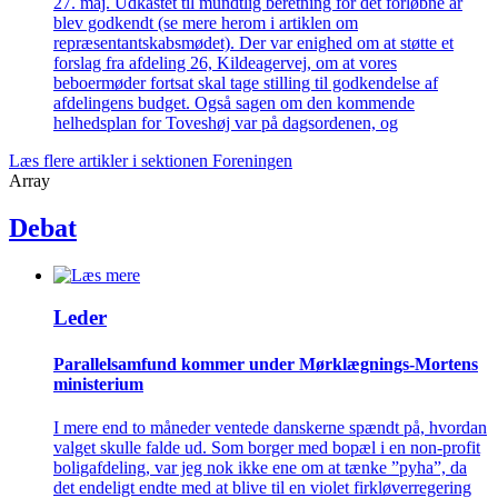
27. maj. Udkastet til mundtlig beretning for det forløbne år
blev godkendt (se mere herom i artiklen om
repræsentantskabsmødet). Der var enighed om at støtte et
forslag fra afdeling 26, Kildeagervej, om at vores
beboermøder fortsat skal tage stilling til godkendelse af
afdelingens budget. Også sagen om den kommende
helhedsplan for Toveshøj var på dagsordenen, og
Læs flere artikler i sektionen Foreningen
Array
Debat
Leder
Parallelsamfund kommer under Mørklægnings-Mortens
ministerium
I mere end to måneder ventede danskerne spændt på, hvordan
valget skulle falde ud. Som borger med bopæl i en non-profit
boligafdeling, var jeg nok ikke ene om at tænke ”pyha”, da
det endeligt endte med at blive til en violet firkløverregering