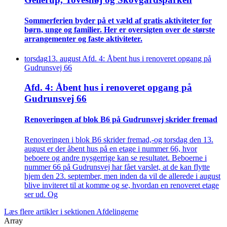
Sommer­ferien byder på et væld af gratis aktiviteter for
børn, unge og familier. Her er oversigten over de største
arrangementer og faste aktiviteter.
torsdag
13
.
august
Afd. 4: Åbent hus i renoveret opgang på
Gudrunsvej 66
Afd. 4: Åbent hus i renoveret opgang på
Gudrunsvej 66
Renove­ringen af blok B6 på Gudrunsvej skrider fremad
Renoveringen i blok B6 skrider fremad,-og torsdag den 13.
august er der åbent hus på en etage i nummer 66, hvor
beboere og andre nysgerrige kan se resultatet. Beboerne i
nummer 66 på Gudrunsvej har fået varslet, at de kan flytte
hjem den 23. september, men inden da vil de allerede i august
blive inviteret til at komme og se, hvordan en renoveret etage
ser ud. Og
Læs flere artikler i sektionen Afdelingerne
Array