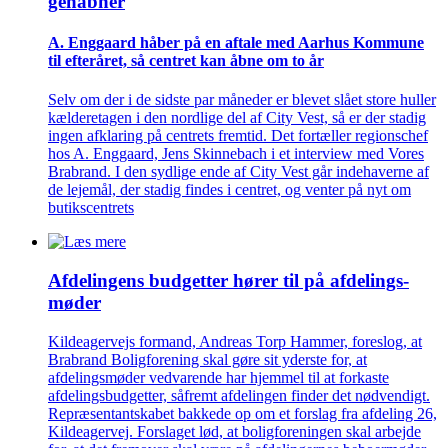
genåbner
A. Enggaard håber på en aftale med Aarhus Kommune
til efteråret, så centret kan åbne om to år
Selv om der i de sidste par måneder er blevet slået store huller
kælderetagen i den nordlige del af City Vest, så er der stadig
ingen afklaring på centrets fremtid. Det fortæller regionschef
hos A. Enggaard, Jens Skinnebach i et interview med Vores
Brabrand. I den sydlige ende af City Vest går indehaverne af
de lejemål, der stadig findes i centret, og venter på nyt om
butikscentrets
Afdelingens budgetter hører til på afdelings­
møder
Kildeagervejs formand, Andreas Torp Hammer, foreslog, at
Brabrand Boligforening skal gøre sit yderste for, at
afdelingsmøder vedvarende har hjemmel til at forkaste
afdelingsbudgetter, såfremt afdelingen finder det nødvendigt.
Repræsentantskabet bakkede op om et forslag fra afdeling 26,
Kildeagervej. Forslaget lød, at boligforeningen skal arbejde