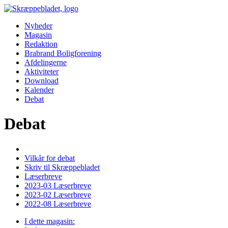
Nyheder
Magasin
Redaktion
Brabrand Boligforening
Afdelingerne
Aktiviteter
Download
Kalender
Debat
Debat
Vilkår for debat
Skriv til Skræppebladet
Læserbreve
2023-03 Læserbreve
2023-02 Læserbreve
2022-08 Læserbreve
I dette magasin: