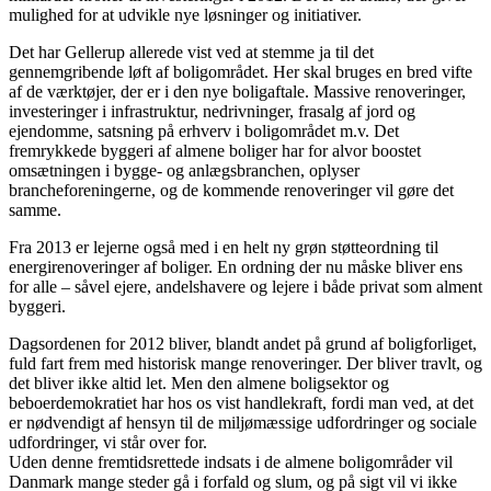
mulighed for at udvikle nye løsninger og initiativer.
Det har Gellerup allerede vist ved at stemme ja til det
gennemgribende løft af boligområdet. Her skal bruges en bred vifte
af de værktøjer, der er i den nye boligaftale. Massive renoveringer,
investeringer i infrastruktur, nedrivninger, frasalg af jord og
ejendomme, satsning på erhverv i boligområdet m.v. Det
fremrykkede byggeri af almene boliger har for alvor boostet
omsætningen i bygge- og anlægsbranchen, oplyser
brancheforeningerne, og de kommende renoveringer vil gøre det
samme.
Fra 2013 er lejerne også med i en helt ny grøn støtteordning til
energirenoveringer af boliger. En ordning der nu måske bliver ens
for alle – såvel ejere, andelshavere og lejere i både privat som alment
byggeri.
Dagsordenen for 2012 bliver, blandt andet på grund af boligforliget,
fuld fart frem med historisk mange renoveringer. Der bliver travlt, og
det bliver ikke altid let. Men den almene boligsektor og
beboerdemokratiet har hos os vist handlekraft, fordi man ved, at det
er nødvendigt af hensyn til de miljømæssige udfordringer og sociale
udfordringer, vi står over for.
Uden denne fremtidsrettede indsats i de almene boligområder vil
Danmark mange steder gå i forfald og slum, og på sigt vil vi ikke