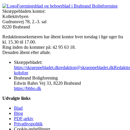
Foreningsblad og beboerblad i Brabrand Boligforening
Skræppebladets kontor:
Kollektivbyen
Gudrunsvej 78, 2.-3. sal
8220 Brabrand
Redaktionssekretæren har åbent kontor hver torsdag i lige uger fra
kl. 15.30 til 17.00.
Ring inden du kommer på: 42 95 63 18.
Desuden åbent efter aftale.
Skræppebladet:
https://skraeppebladet.dk
redaktion@skraeppebladet.dk
Redakti
kolofon
Brabrand Boligforening
Edwin Rahrs Vej 33, 8220 Brabrand
https://bbbo.dk
Udvalgte links
Blad
Blog
PDF-arkiv
Privatlivspolitik
Cookie-indstillinger