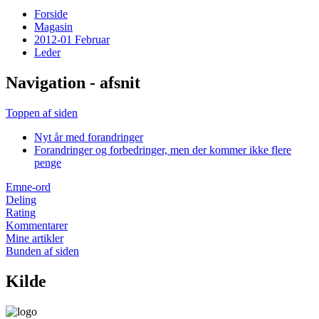
Forside
Magasin
2012-01 Februar
Leder
Navigation - afsnit
Toppen af siden
Nyt år med forandringer
Forandringer og forbedringer, men der kommer ikke flere
penge
Emne-ord
Deling
Rating
Kommentarer
Mine artikler
Bunden af siden
Kilde