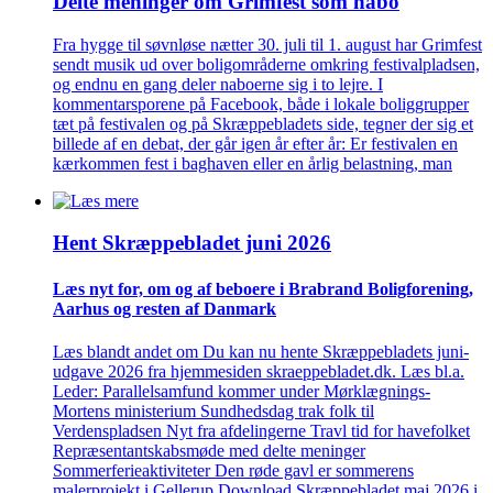
Delte meninger om Grimfest som nabo
Fra hygge til søvnløse nætter 30. juli til 1. august har Grimfest
sendt musik ud over boligområderne omkring festivalpladsen,
og endnu en gang deler naboerne sig i to lejre. I
kommentarsporene på Facebook, både i lokale boliggrupper
tæt på festivalen og på Skræppebladets side, tegner der sig et
billede af en debat, der går igen år efter år: Er festivalen en
kærkommen fest i baghaven eller en årlig belastning, man
Hent Skræppe­bladet juni 2026
Læs nyt for, om og af beboere i Brabrand Bolig­forening,
Aarhus og resten af Danmark
Læs blandt andet om Du kan nu hente Skræppebladets juni-
udgave 2026 fra hjemmesiden skraeppebladet.dk. Læs bl.a.
Leder: Parallelsamfund kommer under Mørklægnings-
Mortens ministerium Sundhedsdag trak folk til
Verdenspladsen Nyt fra afdelingerne Travl tid for havefolket
Repræsentantskabsmøde med delte meninger
Sommerferieaktiviteter Den røde gavl er sommerens
malerprojekt i Gellerup Download Skræppebladet maj 2026 i