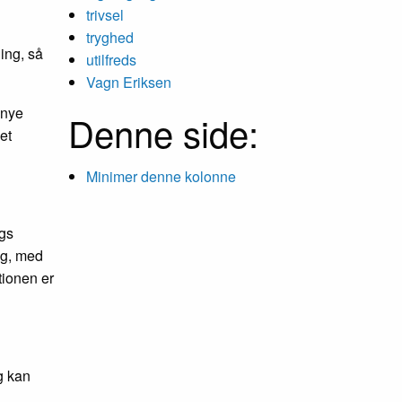
trivsel
tryghed
ing, så
utilfreds
Vagn Eriksen
 nye
Denne side:
et
Minimer denne kolonne
ngs
ing, med
tionen er
g kan