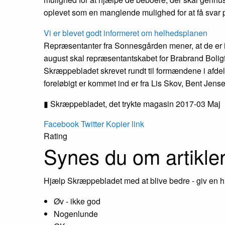
oplevet som en manglende mulighed for at få svar 
Vi er blevet godt informeret om helheds­planen
Repræsentanter fra Sonnesgården mener, at de er i 
august skal repræsentantskabet for Brabrand Bolig
Skræppebladet skrevet rundt til formændene i afdel
foreløbigt er kommet ind er fra Lis Skov, Bent Jen
▮ Skræppebladet, det trykte magasin 2017-03 Maj
Facebook
Twitter
Kopier link
Rating
Synes du om artikle
Hjælp Skræppebladet med at blive bedre - giv en h
Øv - ikke god
Nogenlunde