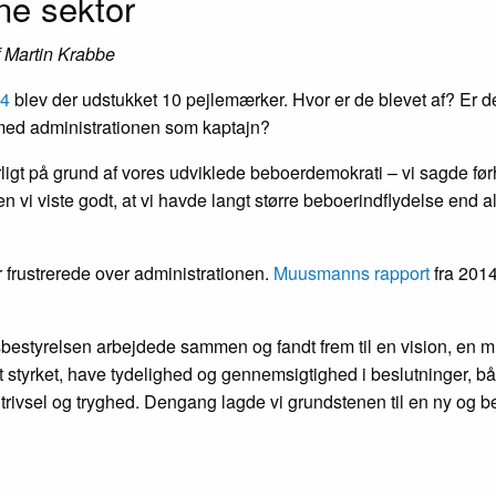
ne sektor
f Martin Krabbe
14
blev der udstukket 10 pejlemærker. Hvor er de blevet af? Er d
 med administrationen som kaptajn?
ligt på grund af vores udviklede beboerdemokrati – vi sagde før
vi viste godt, at vi havde langt større beboerindflydelse end a
er frustrerede over administrationen.
Muusmanns rapport
fra 2014
bestyrelsen arbejdede sammen og fandt frem til en vision, en m
 styrket, have tydelighed og gennemsigtighed i beslutninger, bå
trivsel og tryghed. Dengang lagde vi grundstenen til en ny og b