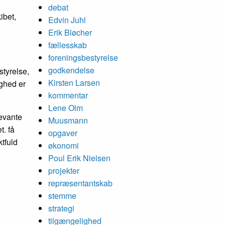
debat
ibet,
Edvin Juhl
Erik Bløcher
fællesskab
foreningsbestyrelse
godkendelse
styrelse,
Kirsten Larsen
ighed er
kommentar
Lene Olm
levante
Muusmann
t. få
opgaver
ktfuld
økonomi
Poul Erik Nielsen
projekter
repræsentantskab
stemme
strategi
tilgængelighed