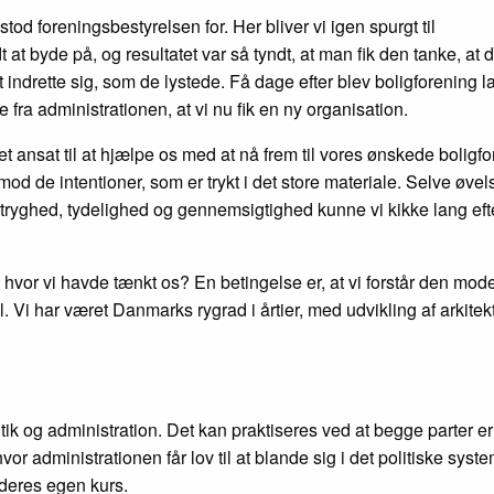
stod foreningsbestyrelsen for. Her bliver vi igen spurgt til
at byde på, og resultatet var så tyndt, at man fik den tanke, at d
 at indrette sig, som de lystede. Få dage efter blev boligforening l
 fra administrationen, at vi nu fik en ny organisation.
ansat til at hjælpe os med at nå frem til vores ønskede boligfo
od de intentioner, som er trykt i det store materiale. Selve øvel
, tryghed, tydelighed og gennemsigtighed kunne vi kikke lang eft
 hvor vi havde tænkt os? En betingelse er, at vi forstår den mode
. Vi har været Danmarks rygrad i årtier, med udvikling af arkitek
itik og administration. Det kan praktiseres ved at begge parter er
hvor administrationen får lov til at blande sig i det politiske syst
t deres egen kurs.