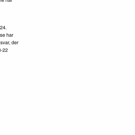
 24.
lse har
svar, der
8-22