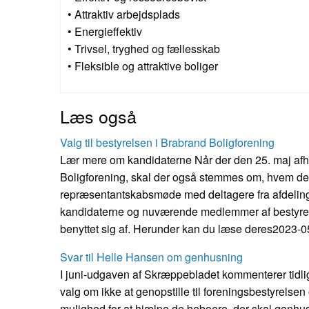
• Attraktiv arbejdsplads
• Energieffektiv
• Trivsel, tryghed og fællesskab
• Fleksible og attraktive boliger
Læs også
Valg til bestyrelsen i Brabrand Bolig­forening
Lær mere om kandidaterne Når der den 25. maj af
Boligforening, skal der også stemmes om, hvem der s
repræsentantskabsmøde med deltagere fra afdelinger
kandidaterne og nuværende medlemmer af bestyrelse
benyttet sig af. Herunder kan du læse deres
2023-0
Svar til Helle Hansen om genhusning
I juni-udgaven af Skræppebladet kommenterer tidli
valg om ikke at genopstille til foreningsbestyrelse
mulighed for at hjælpe de beboere, der skal genhuse