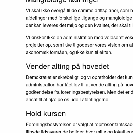
Vi skal ikke overgå til de samme driftsplaner, som
afdelinger med forskellige tilgange og mangfoldige l
der kan leveres det miljø og den kvalitet, der skal ti
Vi ønsker ikke en administration med voldsomt vo
projekter op, som ikke tilgodeser vores vision om at 
økonomisk formåen, og ikke kun til eliten.
Vender alting på hovedet
Demokratiet er skrøbeligt, og vi opretholder det ku
administration har fået lov til at vende alting på ho
godkendelse fra foreningsbestyrelsen. Men det er d
ansat til at hjælpe os ude i afdelingerne.
Hold kursen
Foreningsbestyrelsen er valgt af repræsentantskabe
tilbyde tidssvarende boliger, hvor miljø og lokalt e