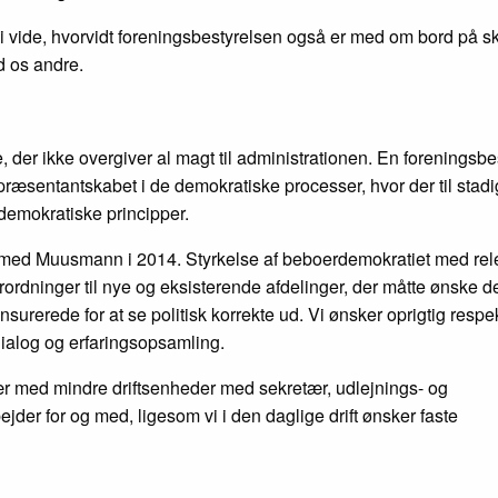
 vide, hvorvidt foreningsbestyrelsen også er med om bord på sk
d os andre.
, der ikke overgiver al magt til administrationen. En foreningsbe
 repræsentantskabet i de demokratiske processer, hvor der til stad
a demokratiske principper.
 til med Muusmann i 2014. Styrkelse af beboerdemokratiet med re
ordninger til nye og eksisterende afdelinger, der måtte ønske de
censurerede for at se politisk korrekte ud. Vi ønsker oprigtig respe
ialog og erfaringsopsamling.
vær med mindre driftsenheder med sekretær, udlejnings- og
der for og med, ligesom vi i den daglige drift ønsker faste