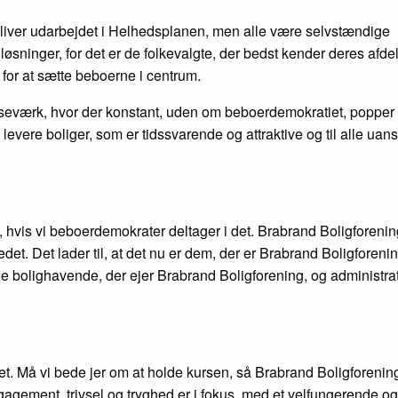
 bliver udarbejdet i Helhedsplanen, men alle være selvstændige
øsninger, for det er de folkevalgte, der bedst kender deres afdel
l for at sætte beboerne i centrum.
kseværk, hvor der konstant, uden om beboerdemokratiet, popper
levere boliger, som er tidssvarende og attraktive og til alle uans
n, hvis vi beboerdemokrater deltager i det. Brabrand Boligforeni
vedet. Det lader til, at det nu er dem, der er Brabrand Boligforen
e bolighavende, der ejer Brabrand Boligforening, og administra
t. Må vi bede jer om at holde kursen, så Brabrand Boligforenin
ngagement, trivsel og tryghed er i fokus, med et velfungerende og