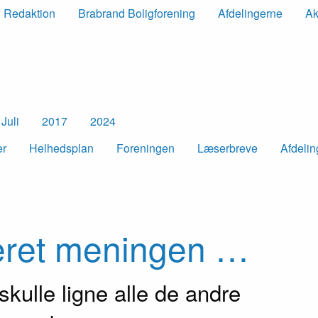
Redaktion
Brabrand Boligforening
Afdelingerne
Ak
Juli
2017
2024
er
Helheds­plan
Foreningen
Læserbreve
Afdeli
været meningen …
skulle ligne alle de andre