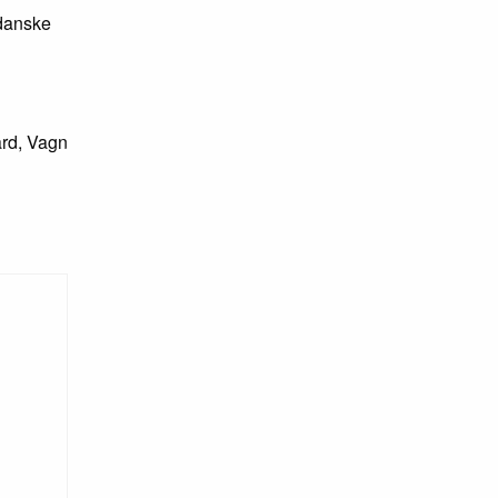
 danske
ard, Vagn