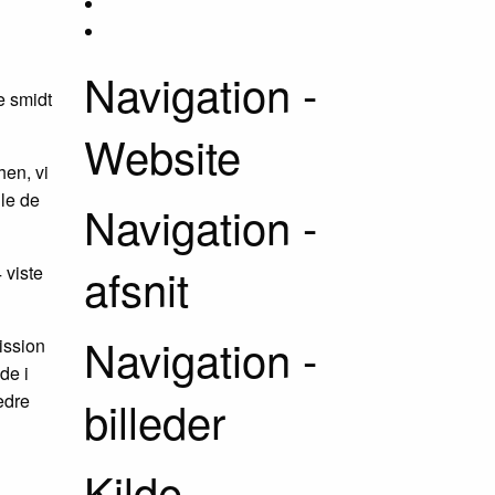
Navigation -
e smidt
Website
hen, vi
lle de
Navigation -
afsnit
 viste
Navigation -
ission
de i
edre
billeder
Kilde