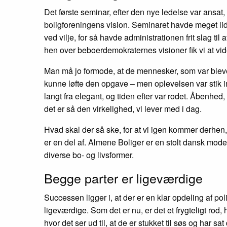
Det første seminar, efter den nye ledelse var ansat, 
boligforeningens vision. Seminaret havde meget lidt 
ved vilje, for så havde administrationen frit slag til
hen over beboerdemokraternes visioner fik vi at vide
Man må jo formode, at de mennesker, som var blevet 
kunne løfte den opgave – men oplevelsen var stik im
langt fra elegant, og tiden efter var rodet. Åbenhed
det er så den virkelighed, vi lever med i dag.
Hvad skal der så ske, for at vi igen kommer derhen,
er en del af. Almene Boliger er en stolt dansk model
diverse bo- og livsformer.
Begge parter er ligeværdige
Successen ligger i, at der er en klar opdeling af pol
ligeværdige. Som det er nu, er det et frygteligt rod, 
hvor det ser ud til, at de er stukket til søs og har sa