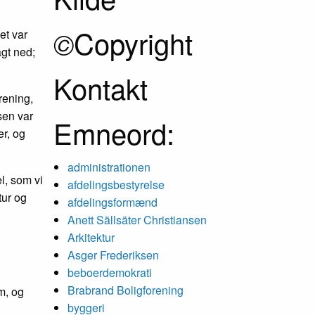
Copyright
©
et var
agt ned;
Kontakt
rening,
sen var
Emneord:
er, og
administrationen
l, som vi
afdelingsbestyrelse
tur og
afdelingsformænd
Anett Sällsäter Christiansen
Arkitektur
Asger Frederiksen
beboerdemokrati
Brabrand Boligforening
em, og
byggeri