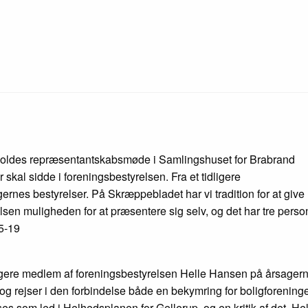
holdes repræsentantskabsmøde i Samlingshuset for Brabrand
kal sidde i forenings­bestyrelsen. Fra et tidligere
nes bestyrelser. På Skræppebladet har vi tradition for at give
n muligheden for at præsentere sig selv, og det har tre perso
5-19
gere medlem af foreningsbestyrelsen Helle Hansen på årsagerne 
n og rejser i den forbindelse både en bekymring for boligforening
s som led i Helhedsplanen for Gellerup, og en kritik af det, Hel