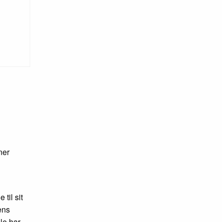
ner
til sit
ens
le har