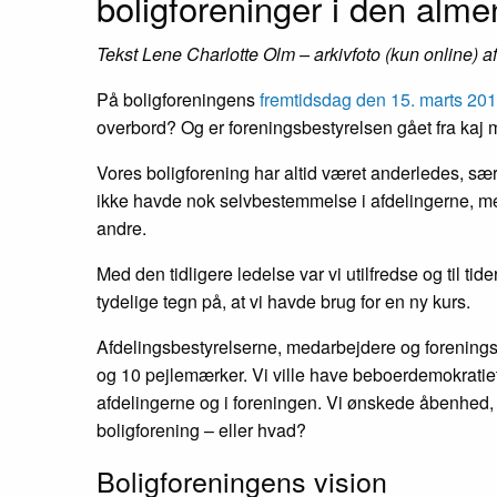
boligforeninger i den alme
Tekst Lene Charlotte Olm – arkivfoto (kun online) a
På boligforeningens
fremtidsdag den 15. marts 20
overbord? Og er foreningsbestyrelsen gået fra kaj
Vores boligforening har altid været anderledes, sær
ikke havde nok selvbestemmelse i afdelingerne, men 
andre.
Med den tidligere ledelse var vi utilfredse og til tid
tydelige tegn på, at vi havde brug for en ny kurs.
Afdelingsbestyrelserne, medarbejdere og forenings
og 10 pejlemærker. Vi ville have beboerdemokratiet
afdelingerne og i foreningen. Vi ønskede åbenhed, 
boligforening – eller hvad?
Boligforeningens vision