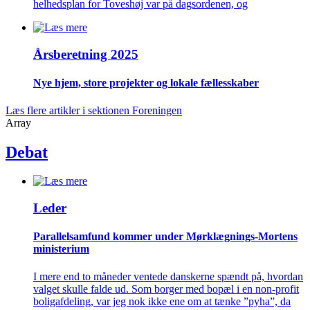
helhedsplan for Toveshøj var på dagsordenen, og
Årsberetning 2025
Nye hjem, store projekter og lokale fælles­skaber
Læs flere artikler i sektionen Foreningen
Array
Debat
Leder
Parallelsamfund kommer under Mørklægnings-Mortens
ministerium
I mere end to måneder ventede danskerne spændt på, hvordan
valget skulle falde ud. Som borger med bopæl i en non-profit
boligafdeling, var jeg nok ikke ene om at tænke ”pyha”, da