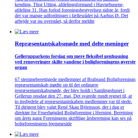
kending, Thor Utting, afdelingsformand i Havnehusene,
afdeling 31. Han forlod foreningsbestyrelsen sidste år, fordi
der var mange udfordringer i fællesrådet på Aarhus Ø. Det
arbejde var nu overstået, så derfor meldte
Repræsentant­skabs­møde med delte meninger
Gellerup­parkens forslag om mere fleksibel genhusning
ved renove­ringer skilte vandene i bolig­foreningens øverste
organ
67 stemmeberettigede medlemmer af Brabrand Boligforenings
repræsentantskab mødte op til det ordinære
repræsentantskabsmøde, der blev holdt i Samlingshuset i
Gellerup onsdag den 27. maj. Det svarede rundt regnet til, at
to tredjedele af repræsentantskabets medlemmer var til stede.
Til dirigent blev valgt René Skau Björnsson, der i dag er
direktør for Fruerhøjgård Boligforening i Herning. Beretning
om årets gang Foreningens skriftlige årsberetning kan ses på
boligforeningens hjemmeside