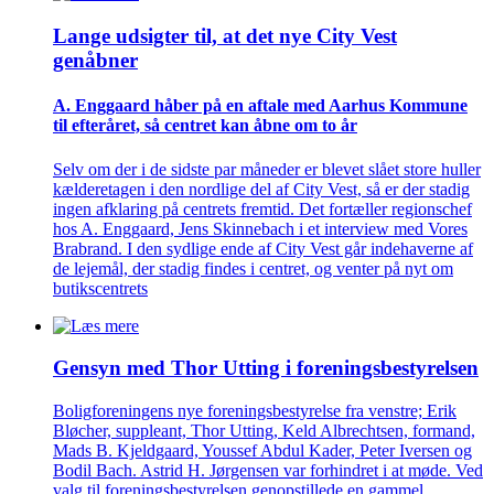
Lange udsigter til, at det nye City Vest
genåbner
A. Enggaard håber på en aftale med Aarhus Kommune
til efteråret, så centret kan åbne om to år
Selv om der i de sidste par måneder er blevet slået store huller
kælderetagen i den nordlige del af City Vest, så er der stadig
ingen afklaring på centrets fremtid. Det fortæller regionschef
hos A. Enggaard, Jens Skinnebach i et interview med Vores
Brabrand. I den sydlige ende af City Vest går indehaverne af
de lejemål, der stadig findes i centret, og venter på nyt om
butikscentrets
Gensyn med Thor Utting i forenings­bestyrelsen
Boligforeningens nye foreningsbestyrelse fra venstre; Erik
Bløcher, suppleant, Thor Utting, Keld Albrechtsen, formand,
Mads B. Kjeldgaard, Youssef Abdul Kader, Peter Iversen og
Bodil Bach. Astrid H. Jørgensen var forhindret i at møde. Ved
valg til foreningsbestyrelsen genopstillede en gammel