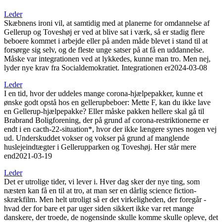
Leder
Skæbnens ironi vil, at samtidig med at planerne for omdannelse af
Gellerup og Toveshøj er ved at blive sat i værk, så er stadig flere
beboere kommet i arbejde eller på anden måde blevet i stand til at
forsørge sig selv, og de fleste unge satser på at få en uddannelse.
Måske var integrationen ved at lykkedes, kunne man tro. Men nej,
lyder nye krav fra Socialdemokratiet. Integrationen er
2024-03-08
Leder
I en tid, hvor der uddeles mange corona-hjælpepakker, kunne et
ønske godt opstå hos en gellerupbeboer: Mette F, kan du ikke lave
en Gellerup-­hjælpepakke? Eller måske pakken hellere skal gå til
Brabrand Boligforening, der på grund af corona-restriktionerne er
endt i en cacth-22-situation*, hvor der ikke længere synes nogen vej
ud. Underskuddet vokser og vokser på grund af manglende
huslejeindtægter i Gellerupparken og Toveshøj. Her står mere
end
2021-03-19
Leder
Det er utrolige tider, vi lever i. Hver dag sker der nye ting, som
næsten kan få en til at tro, at man ser en dårlig science fiction-
skrækfilm. Men helt utroligt så er det virkeligheden, der foregår -
hvad der for bare et par uger siden sikkert ikke var ret mange
danskere, der troede, de nogensinde skulle komme skulle opleve, det