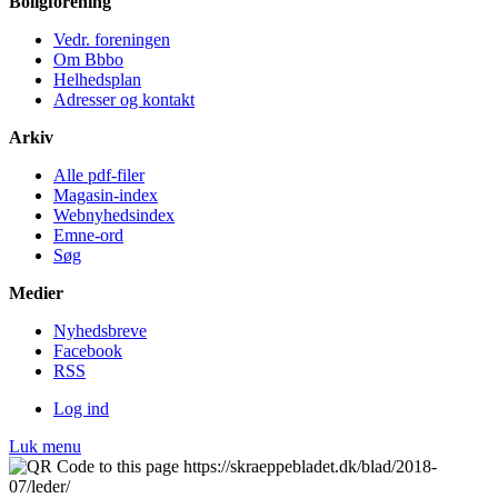
Bolig­forening
Vedr. foreningen
Om Bbbo
Helheds­plan
Adresser og kontakt
Arkiv
Alle pdf-filer
Magasin-index
Webnyhedsindex
Emne-ord
Søg
Medier
Nyheds­breve
Facebook
RSS
Log ind
Luk menu