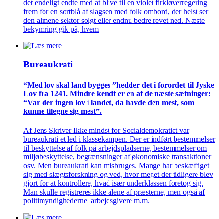
det endeligt endte med at blive til en violet firkløverregering
frem for en sortblå af slagsen med folk ombord, der helst ser
den almene sektor solgt eller endnu bedre revet ned. Næste
bekymring gik på, hvem
Bureaukrati
“Med lov skal land bygges ”hedder det i forordet til Jyske
Lov fra 1241. Mindre kendt er en af de næste sætninger:
“Var der ingen lov i landet, da havde den mest, som
kunne tilegne sig mest”.
Af Jens Skriver Ikke mindst for Socialdemokratiet var
bureaukrati et led i klassekampen. Der er indført bestemmelser
til beskyttelse af folk på arbejdspladserne, bestemmelser om
miljøbeskyttelse, begrænsninger af økonomiske transaktioner
osv. Men bureaukrati kan misbruges. Mange har beskæftiget
sig med slægtsforskning og ved, hvor meget der tidligere blev
gjort for at kontrollere, hvad især underklassen foretog sig.
Man skulle registreres ikke alene af præsterne, men også af
politimyndighederne, arbejdsgivere m.m.