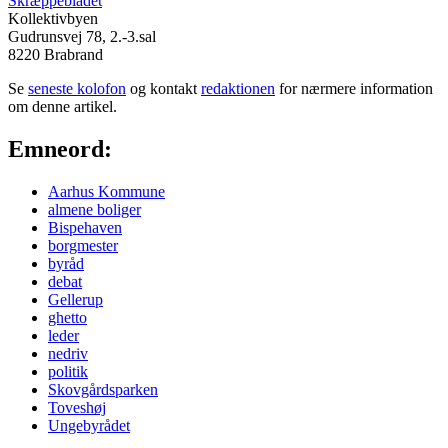
Skræppebladet
Kollektivbyen
Gudrunsvej 78, 2.-3.sal
8220 Brabrand
Se
seneste kolofon
og kontakt
redaktionen
for nærmere information
om denne artikel.
Emneord:
Aarhus Kommune
almene boliger
Bispehaven
borgmester
byråd
debat
Gellerup
ghetto
leder
nedriv
politik
Skovgårdsparken
Toveshøj
Ungebyrådet