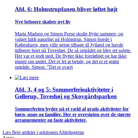
Afd. 6: Holmstrupfanen bliver løftet højt
Nye beboere skaber nyt liv
Maria Madsen og Simon Porse skulle flytte sammen, og
valget faldt naturligt på Holmstrup. Simon boede i
København, men ville gerne tilbage til Jylland og havde
tidligere boet på Toveshøj. De så området og blev ret solgte.
Her var et godt sted. De flytter ikke foreløbigt og har ikke
planer om andet. Det er let at betale, og det er et grønt
område. Simon: ”Det er svært
Afd. 3, 4 og 5: Sommer­ferie­aktiviteter i
Gellerup, Toveshøj og Skovgårds­parken
Sommer­ferien byder på et væld af gratis aktiviteter for
børn, unge og familier. Her er oversigten over de største
arrangementer og faste aktiviteter.
Læs flere artikler i sektionen Afdelingerne
Array