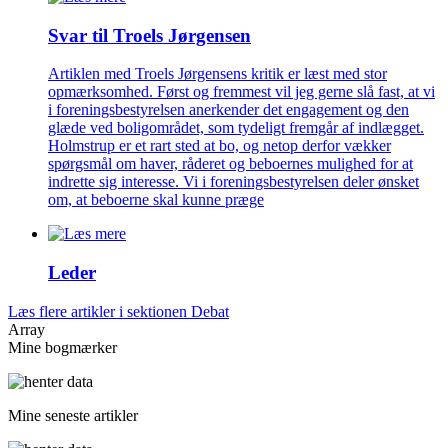
Svar til Troels Jørgensen
Artiklen med Troels Jørgensens kritik er læst med stor
opmærksomhed. Først og fremmest vil jeg gerne slå fast, at vi
i foreningsbestyrelsen anerkender det engagement og den
glæde ved boligområdet, som tydeligt fremgår af indlægget.
Holmstrup er et rart sted at bo, og netop derfor vækker
spørgsmål om haver, råderet og beboernes mulighed for at
indrette sig interesse. Vi i foreningsbestyrelsen deler ønsket
om, at beboerne skal kunne præge
Leder
Læs flere artikler i sektionen Debat
Array
Mine bogmærker
Mine seneste artikler