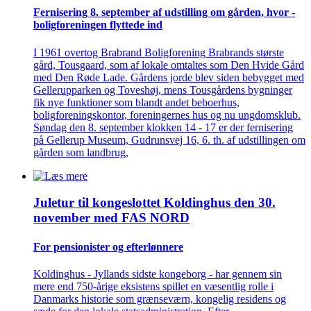
Fernisering 8. september af ­udstilling om gården, hvor ­
bolig­foreningen flyttede ind
I 1961 overtog Brabrand Boligforening Brabrands største
gård, Tousgaard, som af lokale omtaltes som Den Hvide Gård
med Den Røde Lade. Gårdens jorde blev siden bebygget med
Gellerupparken og Toveshøj, mens Tousgårdens bygninger
fik nye funktioner som blandt andet beboerhus,
boligforeningskontor, foreningernes hus og nu ungdomsklub.
Søndag den 8. september klokken 14 - 17 er der fernisering
på Gellerup Museum, Gudrunsvej 16, 6. th. af udstillingen om
gården som landbrug,
Juletur til kongeslottet Koldinghus den 30.
november med FAS NORD
For pensionister og efterlønnere
Koldinghus - Jyllands sidste kongeborg - har gennem sin
mere end 750-årige eksistens spillet en væsentlig rolle i
Danmarks historie som grænseværn, kongelig residens og