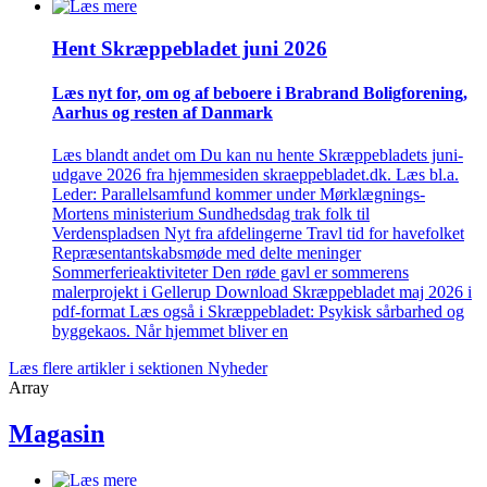
Hent Skræppe­bladet juni 2026
Læs nyt for, om og af beboere i Brabrand Bolig­forening,
Aarhus og resten af Danmark
Læs blandt andet om Du kan nu hente Skræppebladets juni-
udgave 2026 fra hjemmesiden skraeppebladet.dk. Læs bl.a.
Leder: Parallelsamfund kommer under Mørklægnings-
Mortens ministerium Sundhedsdag trak folk til
Verdenspladsen Nyt fra afdelingerne Travl tid for havefolket
Repræsentantskabsmøde med delte meninger
Sommerferieaktiviteter Den røde gavl er sommerens
malerprojekt i Gellerup Download Skræppebladet maj 2026 i
pdf-format Læs også i Skræppebladet: Psykisk sårbarhed og
byggekaos. Når hjemmet bliver en
Læs flere artikler i sektionen Nyheder
Array
Magasin