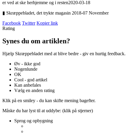
er ved at ske herhjemme og i resten
2020-03-18
▮ Skræppebladet, det trykte magasin 2018-07 November
Facebook
Twitter
Kopier link
Rating
Synes du om artiklen?
Hjælp Skræppebladet med at blive bedre - giv en hurtig feedback.
Øv - ikke god
Nogenlunde
OK
Cool - god artikel
Kan anbefales
Vælg en anden rating
Klik på en smiley - du kan skifte mening bagefter.
Måske du har lyst til at uddybe: (klik på stjerner)
Sprog og opbygning