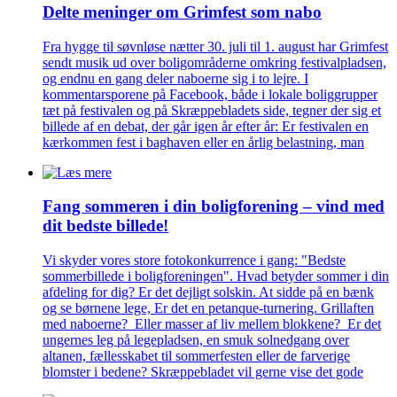
Delte meninger om Grimfest som nabo
Fra hygge til søvnløse nætter 30. juli til 1. august har Grimfest
sendt musik ud over boligområderne omkring festivalpladsen,
og endnu en gang deler naboerne sig i to lejre. I
kommentarsporene på Facebook, både i lokale boliggrupper
tæt på festivalen og på Skræppebladets side, tegner der sig et
billede af en debat, der går igen år efter år: Er festivalen en
kærkommen fest i baghaven eller en årlig belastning, man
Fang sommeren i din bolig­forening – vind med
dit bedste billede!
Vi skyder vores store fotokonkurrence i gang: "Bedste
sommerbillede i boligforeningen". Hvad betyder sommer i din
afdeling for dig? Er det dejligt solskin. At sidde på en bænk
og se børnene lege, Er det en petanque-turnering. Grillaften
med naboerne? Eller masser af liv mellem blokkene? Er det
ungernes leg på legepladsen, en smuk solnedgang over
altanen, fællesskabet til sommerfesten eller de farverige
blomster i bedene? Skræppebladet vil gerne vise det gode