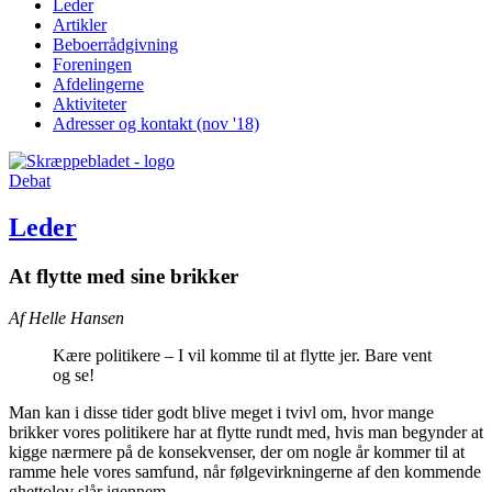
Leder
Artikler
Beboer­rådgivning
Foreningen
Afdelingerne
Aktiviteter
Adresser og kontakt (nov '18)
Debat
Leder
At flytte med sine brikker
Af Helle Hansen
Kære politikere – I vil komme til at flytte jer. Bare vent
og se!
Man kan i disse tider godt blive meget i tvivl om, hvor mange
brikker vores politikere har at flytte rundt med, hvis man begynder at
kigge nærmere på de konsekvenser, der om nogle år kommer til at
ramme hele vores samfund, når følgevirkningerne af den kommende
ghettolov slår igennem.