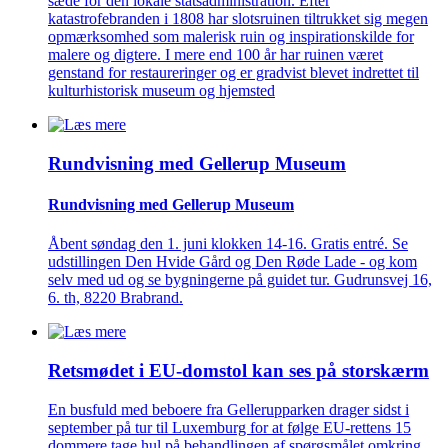
sæde for den lokale statsadministration. Efter
katastrofebranden i 1808 har slotsruinen tiltrukket sig megen
opmærksomhed som malerisk ruin og inspirationskilde for
malere og digtere. I mere end 100 år har ruinen været
genstand for restaureringer og er gradvist blevet indrettet til
kulturhistorisk museum og hjemsted
Rundvisning med Gellerup Museum
Rundvisning med Gellerup Museum
Åbent søndag den 1. juni klokken 14-16. Gratis entré. Se
udstillingen Den Hvide Gård og Den Røde Lade - og kom
selv med ud og se bygningerne på guidet tur. Gudrunsvej 16,
6. th, 8220 Brabrand.
Retsmødet i EU-domstol kan ses på storskærm
En busfuld med beboere fra Gellerupparken drager sidst i
september på tur til Luxemburg for at følge EU-rettens 15
dommere tage hul på behandlingen af spørgsmålet omkring