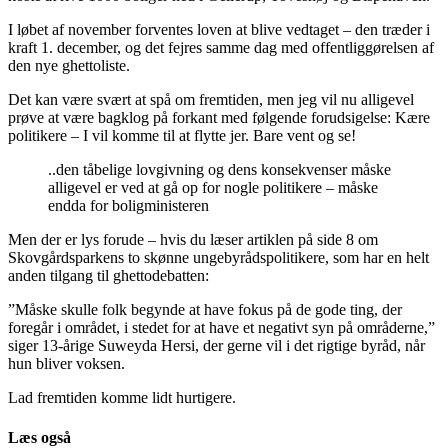
I løbet af november forventes loven at blive vedtaget – den træder i
kraft 1. december, og det fejres samme dag med offentliggørelsen af
den nye ghettoliste.
Det kan være svært at spå om fremtiden, men jeg vil nu alligevel
prøve at være bagklog på forkant med følgende forudsigelse: Kære
politikere – I vil komme til at flytte jer. Bare vent og se!
..den tåbelige lovgivning og dens konsekvenser måske
alligevel er ved at gå op for nogle politikere – måske
endda for boligministeren
Men der er lys forude – hvis du læser artiklen på side 8 om
Skovgårdsparkens to skønne ungebyrådspolitikere, som har en helt
anden tilgang til ghettodebatten:
”Måske skulle folk begynde at have fokus på de gode ting, der
foregår i området, i stedet for at have et negativt syn på områderne,”
siger 13-årige Suweyda Hersi, der gerne vil i det rigtige byråd, når
hun bliver voksen.
Lad fremtiden komme lidt hurtigere.
Læs også