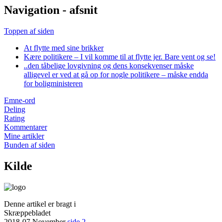
Navigation - afsnit
Toppen af siden
At flytte med sine brikker
Kære politikere – I vil komme til at flytte jer. Bare vent og se!
..den tåbelige lovgivning og dens konsekvenser måske
alligevel er ved at gå op for nogle politikere – måske endda
for boligministeren
Emne-ord
Deling
Rating
Kommentarer
Mine artikler
Bunden af siden
Kilde
Denne artikel er bragt i
Skræppebladet
2018-07 November
side 2