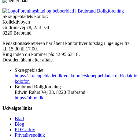
Foreningsblad og beboerblad i Brabrand Boligforening
Skræppebladets kontor:
Kollektivbyen
Gudrunsvej 78, 2.-3. sal
8220 Brabrand
Redaktionssekretæren har åbent kontor hver torsdag i lige uger fra
kl. 15.30 til 17.00.
Ring inden du kommer på: 42 95 63 18.
Desuden åbent efter aftale.
Skræppebladet:
https://skraeppebladet.dk
redaktion@skraeppebladet.dk
Redakti
kolofon
Brabrand Boligforening
Edwin Rahrs Vej 33, 8220 Brabrand
https://bbbo.dk
Udvalgte links
Blad
Blog
PDF-arkiv
Privatlivspolitik