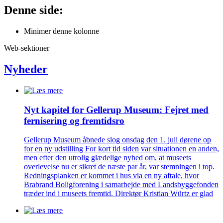
Denne side:
Minimer denne kolonne
Web-sektioner
Nyheder
Nyt kapitel for Gellerup Museum: Fejret med
fernisering og fremtidsro
Gellerup Museum åbnede slog onsdag den 1. juli dørene op
for en ny udstilling For kort tid siden var situationen en anden,
men efter den utrolig glædelige nyhed om, at museets
overlevelse nu er sikret de næste par år, var stemningen i top.
Redningsplanken er kommet i hus via en ny aftale, hvor
Brabrand Boligforening i samarbejde med Landsbyggefonden
træder ind i museets fremtid. Direktør Kristian Würtz er glad