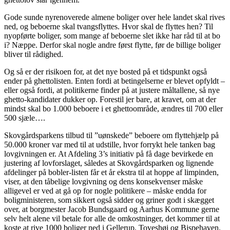
Gode sunde nyrenoverede almene boliger over hele landet skal rives
ned, og beboerne skal tvangsflyttes. Hvor skal de flyttes hen? Til
nyopførte boliger, som mange af beboerne slet ikke har råd til at bo
i? Næppe. Derfor skal nogle andre først flytte, før de billige boliger
bliver til rådighed.
Og så er der risikoen for, at det nye bosted på et tidspunkt også
ender på ghettolisten. Enten fordi at betingelserne er blevet opfyldt –
eller også fordi, at politikerne finder på at justere måltallene, så nye
ghetto-kandidater dukker op. Forestil jer bare, at kravet, om at der
mindst skal bo 1.000 beboere i et ghettoområde, ændres til 700 eller
500 sjæle….
Skovgårdsparkens tilbud til ”uønskede” beboere om flyttehjælp på
50.000 kroner var med til at udstille, hvor forrykt hele tanken bag
lovgivningen er. At Afdeling 3’s initiativ på få dage bevirkede en
justering af lovforslaget, således at Skovgårdsparken og lignende
afdelinger på bobler-listen får et år ekstra til at hoppe af limpinden,
viser, at den tåbelige lovgivning og dens konsekvenser måske
alligevel er ved at gå op for nogle politikere – måske endda for
boligministeren, som sikkert også sidder og griner godt i skægget
over, at borgmester Jacob Bundsgaard og Aarhus Kommune gerne
selv helt alene vil betale for alle de omkostninger, det kommer til at
koste at rive 1000 boliger ned i Gellerup, Toveshøj og Bispehaven.