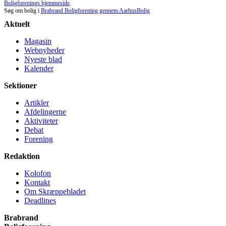
Boligforenings hjemmeside
.
Søg om bolig i
Brabrand Boligforening gennem AarhusBolig
Aktuelt
Magasin
Webnyheder
Nyeste blad
Kalender
Sektioner
Artikler
Afdelingerne
Aktiviteter
Debat
Forening
Redaktion
Kolofon
Kontakt
Om Skræppe­bladet
Deadlines
Brabrand