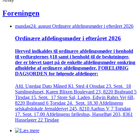
Foreningen
mandag
24
.
august
Ordinære afdelings­møder i efteråret 2026
Ordinære afdelings­møder i efteråret 2026
Herved indkaldes til ordinære afdelings­møder i henhold
til vedtægternes §18 samt i henhold til de beslutninger,
der er blevet taget på de enkelte afdelings­møder omkring
afholdelse af ordinære afdelings­møder. FORELØBIG
DAGSORDEN for følgende afdelinger:
Afd. Ugedag Dato Måned Kl. Sted 4 Onsdag 23. Sept. 18
Samlingshuset, Karen Blixen Boulevard 23, 8220 Brabrand 5
Tirsdag 15. Sept. 17 Store Sal, Laden, Edwin Rahrs Vej 6B,
8220 Brabrand 6 Torsdag 24. Sept. 18.30 Afdelingens
selskabslokale Jernaldervej 245, 8210 Aarhus V 7 Torsdag
17. Sept. 17.00 Afdelingens fælleshus, Hasselhøj 203, 8361
Hasselager 22 Tirsdag