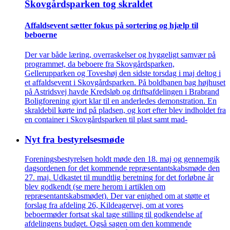
Skovgårds­parken tog skraldet
Affaldsevent sætter fokus på sortering og hjælp til
beboerne
Der var både læring, overraskelser og hyggeligt samvær på
programmet, da beboere fra Skovgårdsparken,
Gellerupparken og Toveshøj den sidste torsdag i maj deltog i
et affaldsevent i Skovgårdsparken. På boldbanen bag højhuset
på Astridsvej havde Kredsløb og driftsafdelingen i Brabrand
Boligforening gjort klar til en anderledes demonstration. En
skraldebil kørte ind på pladsen, og kort efter blev indholdet fra
en container i Skovgårdsparken til plast samt mad-
Nyt fra bestyrelsesmøde
Foreningsbestyrelsen holdt møde den 18. maj og gennemgik
dagsordenen for det kommende repræsentantskabsmøde den
27. maj. Udkastet til mundtlig beretning for det forløbne år
blev godkendt (se mere herom i artiklen om
repræsentantskabsmødet). Der var enighed om at støtte et
forslag fra afdeling 26, Kildeagervej, om at vores
beboermøder fortsat skal tage stilling til godkendelse af
afdelingens budget. Også sagen om den kommende