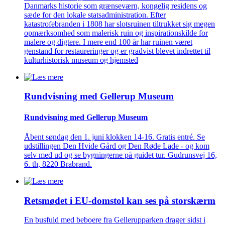
Danmarks historie som grænseværn, kongelig residens og
sæde for den lokale statsadministration. Efter
katastrofebranden i 1808 har slotsruinen tiltrukket sig megen
opmærksomhed som malerisk ruin og inspirationskilde for
malere og digtere. I mere end 100 år har ruinen været
genstand for restaureringer og er gradvist blevet indrettet til
kulturhistorisk museum og hjemsted
Rundvisning med Gellerup Museum
Rundvisning med Gellerup Museum
Åbent søndag den 1. juni klokken 14-16. Gratis entré. Se
udstillingen Den Hvide Gård og Den Røde Lade - og kom
selv med ud og se bygningerne på guidet tur. Gudrunsvej 16,
6. th, 8220 Brabrand.
Retsmødet i EU-domstol kan ses på storskærm
En busfuld med beboere fra Gellerupparken drager sidst i