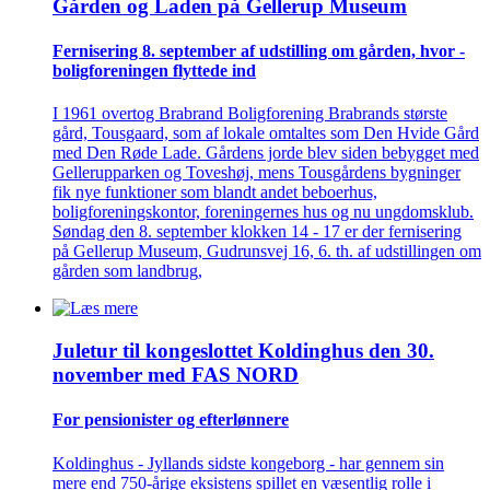
Gården og Laden på Gellerup Museum
Fernisering 8. september af ­udstilling om gården, hvor ­
bolig­foreningen flyttede ind
I 1961 overtog Brabrand Boligforening Brabrands største
gård, Tousgaard, som af lokale omtaltes som Den Hvide Gård
med Den Røde Lade. Gårdens jorde blev siden bebygget med
Gellerupparken og Toveshøj, mens Tousgårdens bygninger
fik nye funktioner som blandt andet beboerhus,
boligforeningskontor, foreningernes hus og nu ungdomsklub.
Søndag den 8. september klokken 14 - 17 er der fernisering
på Gellerup Museum, Gudrunsvej 16, 6. th. af udstillingen om
gården som landbrug,
Juletur til kongeslottet Koldinghus den 30.
november med FAS NORD
For pensionister og efterlønnere
Koldinghus - Jyllands sidste kongeborg - har gennem sin
mere end 750-årige eksistens spillet en væsentlig rolle i