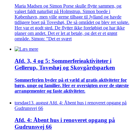
Maria Madsen og Simon Porse skulle flytte sammen, og
valget faldt naturligt på Holmstrup. Simon boede i
København, men ville gerne tilbage til Jylland og havde
tidligere boet på Toveshøj. De så området og blev ret solgte.
Her var et godt sted. De flytter ikke foreløbigt og har ikke
planer om andet. Det er let at betale, og det er et grønt
område. Simon: ”Det er svært
Afd. 3, 4 og 5: Sommer­ferie­aktiviteter i
Gellerup, Toveshøj og Skovgårds­parken
Sommer­ferien byder på et væld af gratis aktiviteter for
børn, unge og familier. Her er oversigten over de største
arrangementer og faste aktiviteter.
torsdag
13
.
august
Afd. 4: Åbent hus i renoveret opgang på
Gudrunsvej 66
Afd. 4: Åbent hus i renoveret opgang på
Gudrunsvej 66