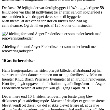
De første 36 lejligheder var færdigbygget i 1949, og yderligere 58
lejligheder var klar til indflytning tre år efter, selvom sognerådet i
mellemtiden havde droppet deres støtte til byggeriet.
Man mente, at det var alt for stor en luksus med bad og
centralvarme. Og det til en pris af 125 kroner om måneden!
Afdelingsformand Asger Frederiksen er som maler kendt med
renoveringsarbejder.
10 års forberedelser
Hans Brogesparken har siden præget billedet af Brabrand og har
stort set uændret dannet rammen om mange familiers liv. Men nu
trænger Knud Blach Petersens bygninger til en grundig renovering.
Kort før jul går opgaven ud i licitation, og afdelingsformand Asger
Frederiksen venter, at arbejdet kan gå i gang i april 2019.
Det er mere end 10 år siden, renoveringen første gang blev
diskuteret på et afdelingsmøde. Masser af detaljer er gennem årene
blevet vendt og drejet, og det er ikke blevet lettere af, at de nye
planer for de bevaringsværdige bygninger skal godkendes af både