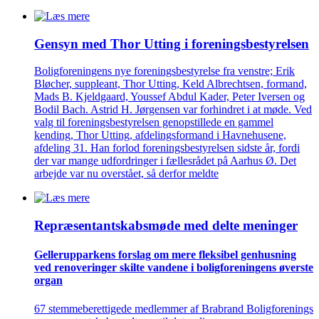
Gensyn med Thor Utting i forenings­bestyrelsen
Boligforeningens nye foreningsbestyrelse fra venstre; Erik
Bløcher, suppleant, Thor Utting, Keld Albrechtsen, formand,
Mads B. Kjeldgaard, Youssef Abdul Kader, Peter Iversen og
Bodil Bach. Astrid H. Jørgensen var forhindret i at møde. Ved
valg til foreningsbestyrelsen genopstillede en gammel
kending, Thor Utting, afdelingsformand i Havnehusene,
afdeling 31. Han forlod foreningsbestyrelsen sidste år, fordi
der var mange udfordringer i fællesrådet på Aarhus Ø. Det
arbejde var nu overstået, så derfor meldte
Repræsentant­skabs­møde med delte meninger
Gellerup­parkens forslag om mere fleksibel genhusning
ved renove­ringer skilte vandene i bolig­foreningens øverste
organ
67 stemmeberettigede medlemmer af Brabrand Boligforenings