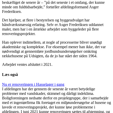
beskæftiget de senere år – ”på det seneste i et omfang, der kunne
minde om fuldtidsarbejde,” fortæller afdelingsformand Asger
Frederiksen.
Det hjælper, at flere i bestyrelsen og byggeudvalget har
håndværksmæssig erfaring. Selv er Asger Frederiksen uddannet
maler, men har i en årrække arbejdet som byggeleder på flere
renoveringsprojekter.
Han oplever indimellem, at nogle af processerne bliver unødigt
akademiske og komplekse. For eksempel mener han ikke, det var
nødvendigt at gennemføre jordbundsundersøgelser omkring
rækkehusene på Udsigten, da de jo har stået der siden 1964.
Arbejdet ventes afsluttet i 2021.
Læs også
Nu er renove­ringen i Hasselager i gang
I afdelingen har der gennem de seneste år været betydelige
problemer med vandskader, skimmel og dårligt indeklima.
Boligforeningen nedsatte derfor en projektgruppe, der i samarbejde
med et ingeniørfirma fik foretaget en miljøundersøgelse af husene og
lavede et renoveringsprojekt, der kunne løse problemerne i
afdelingen. I juni 2021 kunne renoveringen sættes til afstemning, og