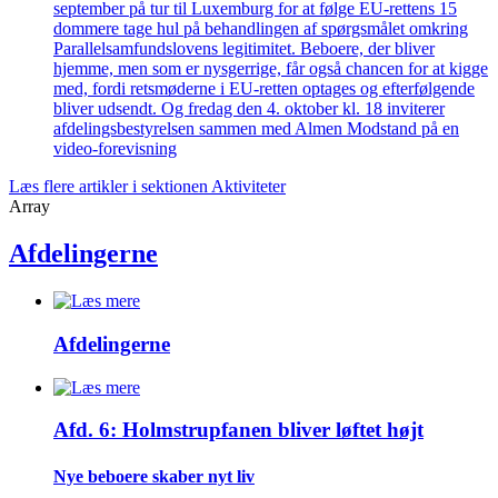
september på tur til Luxemburg for at følge EU-rettens 15
dommere tage hul på behandlingen af spørgsmålet omkring
Parallelsamfundslovens legitimitet. Beboere, der bliver
hjemme, men som er nysgerrige, får også chancen for at kigge
med, fordi retsmøderne i EU-retten optages og efterfølgende
bliver udsendt. Og fredag den 4. oktober kl. 18 inviterer
afdelingsbestyrelsen sammen med Almen Modstand på en
video-forevisning
Læs flere artikler i sektionen Aktiviteter
Array
Afdelingerne
Afdelingerne
Afd. 6: Holmstrupfanen bliver løftet højt
Nye beboere skaber nyt liv