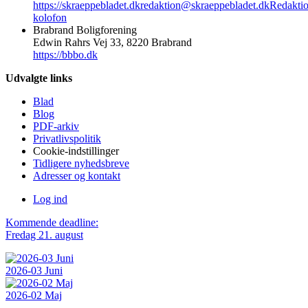
https://skraeppebladet.dk
redaktion@skraeppebladet.dk
Redakti
kolofon
Brabrand Boligforening
Edwin Rahrs Vej 33, 8220 Brabrand
https://bbbo.dk
Udvalgte links
Blad
Blog
PDF-arkiv
Privatlivspolitik
Cookie-indstillinger
Tidligere nyhedsbreve
Adresser og kontakt
Log ind
Kommende deadline:
Fredag 21. august
2026-03 Juni
2026-02 Maj