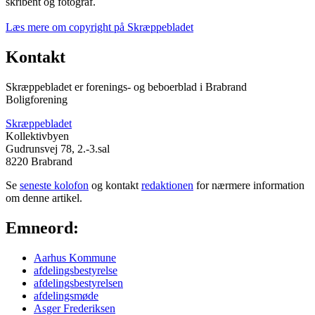
skribent og fotograf.
Læs mere om copyright på Skræppebladet
Kontakt
Skræppebladet er forenings- og beboerblad i Brabrand
Boligforening
Skræppebladet
Kollektivbyen
Gudrunsvej 78, 2.-3.sal
8220 Brabrand
Se
seneste kolofon
og kontakt
redaktionen
for nærmere information
om denne artikel.
Emneord:
Aarhus Kommune
afdelingsbestyrelse
afdelingsbestyrelsen
afdelingsmøde
Asger Frederiksen