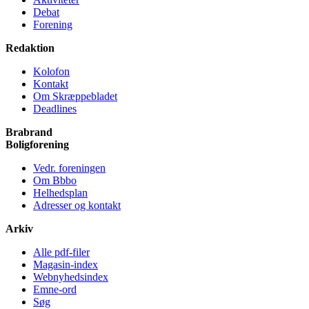
Debat
Forening
Redaktion
Kolofon
Kontakt
Om Skræppe­bladet
Deadlines
Brabrand
Bolig­forening
Vedr. foreningen
Om Bbbo
Helheds­plan
Adresser og kontakt
Arkiv
Alle pdf-filer
Magasin-index
Webnyhedsindex
Emne-ord
Søg