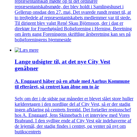
repræsentantskab mødte op til det ordinære
repræsentantskabsmøde, der blev holdt i Samlingshuset i
Gellerup onsdag den 27. maj. Det svarede rundt regnet til, at
to tredjedele af repræsentantskabets medlemmer var til stede.
Til dirigent blev valgt René Skau Björnsson, der i dag er
direktør for Fruerhøjgård Boligforening i Herning. Beretning
om årets gang Foreningens skriftlige årsberetning kan ses på
boligforeningens hjemmeside
Lange udsigter til, at det nye City Vest
genåbner
A. Enggaard håber på en aftale med Aarhus Kommune
til efteråret, så centret kan åbne om to år
Selv om der i de sidste par måneder er blevet slået store huller
kælderetagen i den nordlige del af City Vest, så er der stadig
ingen afklaring på centrets fremtid. Det fortæller regionschef
hos A. Enggaard, Jens Skinnebach i et interview med Vores
Brabrand. I den sydlige ende af City Vest går indehaverne af
de lejemål, der stadig findes i centret, og venter på nyt om
butikscentrets