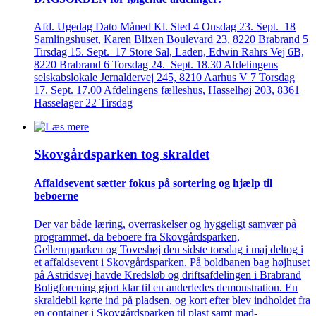
Afd. Ugedag Dato Måned Kl. Sted 4 Onsdag 23. Sept. 18
Samlingshuset, Karen Blixen Boulevard 23, 8220 Brabrand 5
Tirsdag 15. Sept. 17 Store Sal, Laden, Edwin Rahrs Vej 6B,
8220 Brabrand 6 Torsdag 24. Sept. 18.30 Afdelingens
selskabslokale Jernaldervej 245, 8210 Aarhus V 7 Torsdag
17. Sept. 17.00 Afdelingens fælleshus, Hasselhøj 203, 8361
Hasselager 22 Tirsdag
Skovgårds­parken tog skraldet
Affaldsevent sætter fokus på sortering og hjælp til
beboerne
Der var både læring, overraskelser og hyggeligt samvær på
programmet, da beboere fra Skovgårdsparken,
Gellerupparken og Toveshøj den sidste torsdag i maj deltog i
et affaldsevent i Skovgårdsparken. På boldbanen bag højhuset
på Astridsvej havde Kredsløb og driftsafdelingen i Brabrand
Boligforening gjort klar til en anderledes demonstration. En
skraldebil kørte ind på pladsen, og kort efter blev indholdet fra
en container i Skovgårdsparken til plast samt mad-