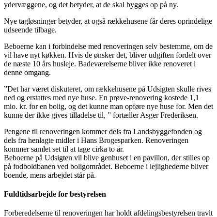
ydervæggene, og det betyder, at de skal bygges op på ny.
Nye tagløsninger betyder, at også rækkehusene får deres oprindelige
udseende tilbage.
Beboerne kan i forbindelse med renoveringen selv bestemme, om de
vil have nyt køkken. Hvis de ønsker det, bliver udgiften fordelt over
de næste 10 års husleje. Badeværelserne bliver ikke renoveret i
denne omgang.
”Det har været diskuteret, om rækkehusene på Udsigten skulle rives
ned og erstattes med nye huse. En prøve-renovering kostede 1,1
mio. kr. for en bolig, og det kunne man opføre nye huse for. Men det
kunne der ikke gives tilladelse til, ” fortæller Asger Frederiksen.
Pengene til renoveringen kommer dels fra Landsbyggefonden og
dels fra henlagte midler i Hans Brogesparken. Renoveringen
kommer samlet set til at tage cirka to år.
Beboerne på Udsigten vil blive genhuset i en pavillon, der stilles op
på fodboldbanen ved boligområdet. Beboerne i lejlighederne bliver
boende, mens arbejdet står på.
Fuldtidsarbejde for bestyrelsen
Forberedelserne til renoveringen har holdt afdelingsbestyrelsen travlt