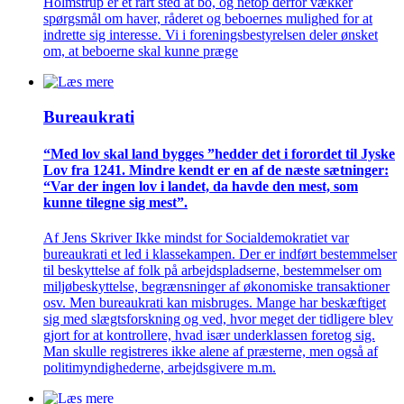
Holmstrup er et rart sted at bo, og netop derfor vækker
spørgsmål om haver, råderet og beboernes mulighed for at
indrette sig interesse. Vi i foreningsbestyrelsen deler ønsket
om, at beboerne skal kunne præge
Bureaukrati
“Med lov skal land bygges ”hedder det i forordet til Jyske
Lov fra 1241. Mindre kendt er en af de næste sætninger:
“Var der ingen lov i landet, da havde den mest, som
kunne tilegne sig mest”.
Af Jens Skriver Ikke mindst for Socialdemokratiet var
bureaukrati et led i klassekampen. Der er indført bestemmelser
til beskyttelse af folk på arbejdspladserne, bestemmelser om
miljøbeskyttelse, begrænsninger af økonomiske transaktioner
osv. Men bureaukrati kan misbruges. Mange har beskæftiget
sig med slægtsforskning og ved, hvor meget der tidligere blev
gjort for at kontrollere, hvad især underklassen foretog sig.
Man skulle registreres ikke alene af præsterne, men også af
politimyndighederne, arbejdsgivere m.m.