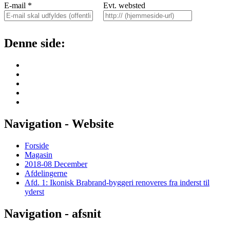
E-mail
*
Evt. websted
Denne side:
Navigation - Website
Forside
Magasin
2018-08 December
Afdelingerne
Afd. 1: Ikonisk Brabrand-byggeri renoveres fra inderst til
yderst
Navigation - afsnit