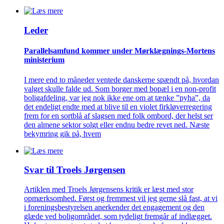
Leder
Parallelsamfund kommer under Mørklægnings-Mortens
ministerium
I mere end to måneder ventede danskerne spændt på, hvordan
valget skulle falde ud. Som borger med bopæl i en non-profit
boligafdeling, var jeg nok ikke ene om at tænke ”pyha”, da
det endeligt endte med at blive til en violet firkløverregering
frem for en sortblå af slagsen med folk ombord, der helst ser
den almene sektor solgt eller endnu bedre revet ned. Næste
bekymring gik på, hvem
Svar til Troels Jørgensen
Artiklen med Troels Jørgensens kritik er læst med stor
opmærksomhed. Først og fremmest vil jeg gerne slå fast, at vi
i foreningsbestyrelsen anerkender det engagement og den
glæde ved boligområdet, som tydeligt fremgår af indlægget.