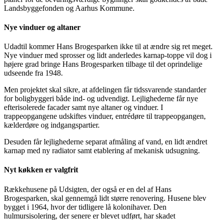
Landsbyggefonden og Aarhus Kommune.
Nye vinduer og altaner
Udadtil kommer Hans Brogesparken ikke til at ændre sig ret meget.
Nye vinduer med sprosser og lidt anderledes karnap-toppe vil dog i
højere grad bringe Hans Brogesparken tilbage til det oprindelige
udseende fra 1948.
Men projektet skal sikre, at afdelingen får tidssvarende standarder
for boligbyggeri både ind- og udvendigt. Lejlighederne får nye
efterisolerede facader samt nye altaner og vinduer. I
trappeopgangene udskiftes vinduer, entrédøre til trappeopgangen,
kælderdøre og indgangspartier.
Desuden får lejlighederne separat afmåling af vand, en lidt ændret
karnap med ny radiator samt etablering af mekanisk udsugning.
Nyt køkken er valgfrit
Rækkehusene på Udsigten, der også er en del af Hans
Brogesparken, skal gennemgå lidt større renovering. Husene blev
bygget i 1964, hvor der tidligere lå kolonihaver. Den
hulmursisolering, der senere er blevet udført, har skadet