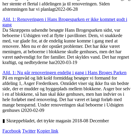
her stemte et flertal i afdelingen ja til renoveringen. Siden
afstemningen har vi planlagt
2022-06-28
Afd. 1: Renove­ringen i Hans Brogesparken er ikke kommet godt i
gang
Da Skræppens udsendte besøgte Hans Brogesparken sidst, var
beboerne i Udsigten ved at flytte i pavilloner. Dem, vi snakkede
med, var glade for, at de endelig kunne komme i gang med at
renovere. Men nu er der opstået problemer. Det har ikke været
meningen, at beboerne i blokkene skulle genhuses, men det har
været nødvendigt for fire familier. Det skyldes vand. Det har regnet
kraftigt, og nedbryderne har
2020-03-19
Afd. 1: Nu går renove­ringen endelig i gang i Hans Broges Parken
På en regnvåd og lidt kold formiddag besøger vi formand for
afdeling 1, Asger Frederiksen. Området viser sig ikke fra sin bedste
side, der er mudder og byggeplads mellem blokkene. Asger bor selv
i en af blokkene, så han skal ikke genhuses, men han indvier os i
hele forløbet med renovering. Det har været et langt forløb med
mange benspænd. Under renoveringen skal beboerne i Udsigten
genhuses i
2020-02-09
▮ Skræppebladet, det trykte magasin 2018-08 December
Facebook
Twitter
Kopier link