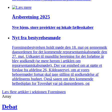
Årsberetning 2025
Nye hjem, store projekter og lokale fælles­skaber
Nyt fra bestyrelsesmøde
Foreningsbestyrelsen holdt møde den 18. maj og gennemgik
dagsordenen for det kommende repræsentantskabsmøde den
27. maj. Udkastet til mundtlig beretning for det forløbne år
blev godkendt (se mere herom i artiklen om
repræsentantskabsmødet). Der var enighed om at støtte et
forslag fra afdeling 26, Kildeagervej, om at vores
beboermøder fortsat skal tage stilling til godkendelse af
afdelingens budget. Også sagen om den kommende
helhedsplan for Toveshøj var på dagsordenen, og
Læs flere artikler i sektionen Foreningen
Array
Debat