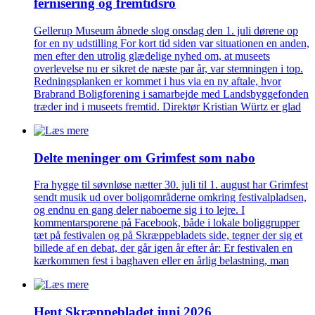
fernisering og fremtidsro
Gellerup Museum åbnede slog onsdag den 1. juli dørene op
for en ny udstilling For kort tid siden var situationen en anden,
men efter den utrolig glædelige nyhed om, at museets
overlevelse nu er sikret de næste par år, var stemningen i top.
Redningsplanken er kommet i hus via en ny aftale, hvor
Brabrand Boligforening i samarbejde med Landsbyggefonden
træder ind i museets fremtid. Direktør Kristian Würtz er glad
Delte meninger om Grimfest som nabo
Fra hygge til søvnløse nætter 30. juli til 1. august har Grimfest
sendt musik ud over boligområderne omkring festivalpladsen,
og endnu en gang deler naboerne sig i to lejre. I
kommentarsporene på Facebook, både i lokale boliggrupper
tæt på festivalen og på Skræppebladets side, tegner der sig et
billede af en debat, der går igen år efter år: Er festivalen en
kærkommen fest i baghaven eller en årlig belastning, man
Hent Skræppe­bladet juni 2026