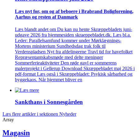
Læs nyt for, om og af beboere i Brabrand Bolig­forening,
Aarhus og resten af Danmark
Læs blandt andet om Du kan nu hente Skræppebladets juni-
udgave 2026 fra hjemmesiden skraeppebladet.dk. Læs bl.a.
Leder: Parallelsamfund kommer under Mørklægnings-
Mortens ministerium Sundhedsdag trak folk til
Verdenspladsen Nyt fra afdelingerne Travl tid for havefolket
Repræsentantskabsmøde med delte meninger
Sommerferieaktiviteter Den røde gavl er sommerens
malerprojekt i Gellerup Download Skræppebladet maj 2026 i
pdf-format Læs også i Skræppebladet: Psykisk sårbarhed og
byggekaos. Når hjemmet bliver en
Sankthans i Sonnes­gården
Læs flere artikler i sektionen Nyheder
Array
Magasin