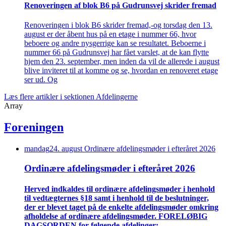
Renove­ringen af blok B6 på Gudrunsvej skrider fremad
Renoveringen i blok B6 skrider fremad,-og torsdag den 13.
august er der åbent hus på en etage i nummer 66, hvor
beboere og andre nysgerrige kan se resultatet. Beboerne i
nummer 66 på Gudrunsvej har fået varslet, at de kan flytte
hjem den 23. september, men inden da vil de allerede i august
blive inviteret til at komme og se, hvordan en renoveret etage
ser ud. Og
Læs flere artikler i sektionen Afdelingerne
Array
Foreningen
mandag
24
.
august
Ordinære afdelings­møder i efteråret 2026
Ordinære afdelings­møder i efteråret 2026
Herved indkaldes til ordinære afdelings­møder i henhold
til vedtægternes §18 samt i henhold til de beslutninger,
der er blevet taget på de enkelte afdelings­møder omkring
afholdelse af ordinære afdelings­møder. FORELØBIG
DAGSORDEN for følgende afdelinger: