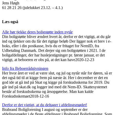
Jens Høgh
61 28 21 26 (julelukket 23.12. – 4.1.)
Læs også
Alle bør tjekke deres boligstøtte inden nytår
Din boligstøtte bliver ændret hvert år, derfor er det vigtigt, at du går
ind og tjekker om du får det rigtige beløb Der ligger nok et brev i e-
boks, eller i din postkasse, hvis du er fritaget for NemID, fra
Udbetaling Danmark. Det drejer sig om boligstøtten i 2021. I de
boligafdelinger, der har huslejestigninger pr. første januar, er det
vigtigt, at beboeren er obs på, at det kan have
2020-12-23
Info fra Beboer­rådgivningen
Her hvor året er ved at være slut, og jul og nytår står for døren, så er
det også tid til at kigge frem på næste år. Her i december er det en
god ide at gå ind på Skat og kigge på forskudsskema for 2019. Du
går ind på skat.dk og logger ind med dit Nem-ID. Skattesystemet
består af forskudsskema og årsopgørelse. Man kan kalde
Forskudsskemaet
2018-12-16
Derfor er det vigtigt, at du deltager i afdelings­mødet!
Brabrand Boligforening I august og september er der
afdelingsmøder i de fleste afdelinger i Brabrand Boligforening. Som