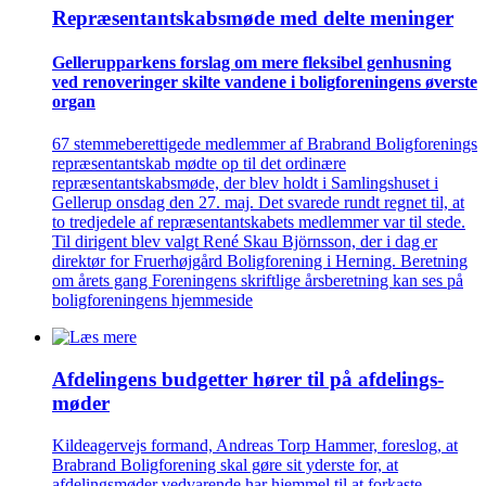
Repræsentant­skabs­møde med delte meninger
Gellerup­parkens forslag om mere fleksibel genhusning
ved renove­ringer skilte vandene i bolig­foreningens øverste
organ
67 stemmeberettigede medlemmer af Brabrand Boligforenings
repræsentantskab mødte op til det ordinære
repræsentantskabsmøde, der blev holdt i Samlingshuset i
Gellerup onsdag den 27. maj. Det svarede rundt regnet til, at
to tredjedele af repræsentantskabets medlemmer var til stede.
Til dirigent blev valgt René Skau Björnsson, der i dag er
direktør for Fruerhøjgård Boligforening i Herning. Beretning
om årets gang Foreningens skriftlige årsberetning kan ses på
boligforeningens hjemmeside
Afdelingens budgetter hører til på afdelings­
møder
Kildeagervejs formand, Andreas Torp Hammer, foreslog, at
Brabrand Boligforening skal gøre sit yderste for, at
afdelingsmøder vedvarende har hjemmel til at forkaste