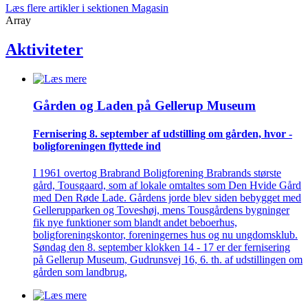
Læs flere artikler i sektionen Magasin
Array
Aktiviteter
Gården og Laden på Gellerup Museum
Fernisering 8. september af ­udstilling om gården, hvor ­
bolig­foreningen flyttede ind
I 1961 overtog Brabrand Boligforening Brabrands største
gård, Tousgaard, som af lokale omtaltes som Den Hvide Gård
med Den Røde Lade. Gårdens jorde blev siden bebygget med
Gellerupparken og Toveshøj, mens Tousgårdens bygninger
fik nye funktioner som blandt andet beboerhus,
boligforeningskontor, foreningernes hus og nu ungdomsklub.
Søndag den 8. september klokken 14 - 17 er der fernisering
på Gellerup Museum, Gudrunsvej 16, 6. th. af udstillingen om
gården som landbrug,