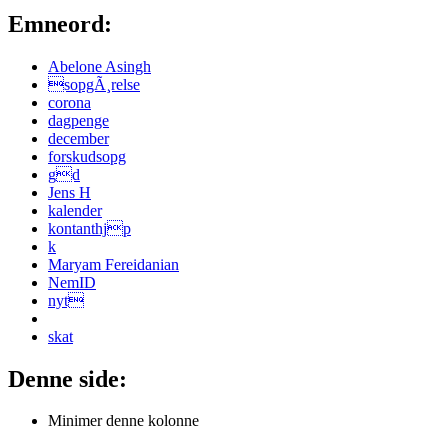
Emneord:
Abelone Asingh
sopgÃ¸relse
corona
dagpenge
december
forskudsopg
gd
Jens H
kalender
kontanthjp
k
Maryam Fereidanian
NemID
nyt
skat
Denne side:
Minimer denne kolonne