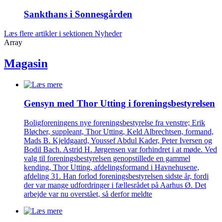
Sankthans i Sonnes­gården
Læs flere artikler i sektionen Nyheder
Array
Magasin
Gensyn med Thor Utting i forenings­bestyrelsen
Boligforeningens nye foreningsbestyrelse fra venstre; Erik
Bløcher, suppleant, Thor Utting, Keld Albrechtsen, formand,
Mads B. Kjeldgaard, Youssef Abdul Kader, Peter Iversen og
Bodil Bach. Astrid H. Jørgensen var forhindret i at møde. Ved
valg til foreningsbestyrelsen genopstillede en gammel
kending, Thor Utting, afdelingsformand i Havnehusene,
afdeling 31. Han forlod foreningsbestyrelsen sidste år, fordi
der var mange udfordringer i fællesrådet på Aarhus Ø. Det
arbejde var nu overstået, så derfor meldte