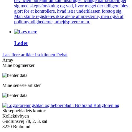
osv. Men bureaukrati kan misbruges. Mange har beskæftiget
sig med slægtsforskning og ved, hvor meget der tidligere blev
gjort for at kontrollere, hvad især underklassen foretog sig.
Man skulle registreres ikke alene af præsterne, men også af
politimyndighederne, arbejdsgivere m.m.
Leder
Læs flere artikler i sektionen Debat
Array
Mine bogmærker
Mine seneste artikler
Foreningsblad og beboerblad i Brabrand Boligforening
Skræppebladets kontor:
Kollektivbyen
Gudrunsvej 78, 2.-3. sal
8220 Brabrand