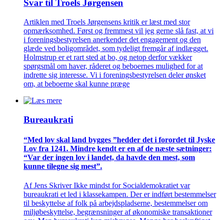
Svar til Troels Jørgensen
Artiklen med Troels Jørgensens kritik er læst med stor
opmærksomhed. Først og fremmest vil jeg gerne slå fast, at vi
i foreningsbestyrelsen anerkender det engagement og den
glæde ved boligområdet, som tydeligt fremgår af indlægget.
Holmstrup er et rart sted at bo, og netop derfor vækker
spørgsmål om haver, råderet og beboernes mulighed for at
indrette sig interesse. Vi i foreningsbestyrelsen deler ønsket
om, at beboerne skal kunne præge
Bureaukrati
“Med lov skal land bygges ”hedder det i forordet til Jyske
Lov fra 1241. Mindre kendt er en af de næste sætninger:
“Var der ingen lov i landet, da havde den mest, som
kunne tilegne sig mest”.
Af Jens Skriver Ikke mindst for Socialdemokratiet var
bureaukrati et led i klassekampen. Der er indført bestemmelser
til beskyttelse af folk på arbejdspladserne, bestemmelser om
miljøbeskyttelse, begrænsninger af økonomiske transaktioner