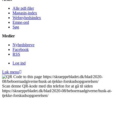
Alle pdf-filer
Magasin-index
Webnyhedsindex
Emne-ord
Søg
Medier
Nyheds­breve
Facebook
RSS
Log ind
Luk menu
Scan denne QR-kode med din telefon for at gå til siden
https://skraeppebladet.dk/blad/2020-08/beboerraadgiverne/husk-at-
tjekke-forskudsopgoerelsen/