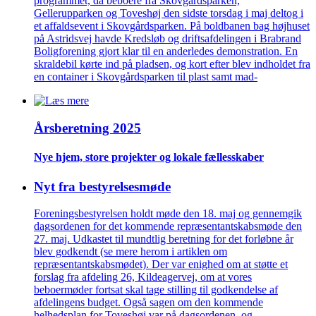
programmet, da beboere fra Skovgårdsparken,
Gellerupparken og Toveshøj den sidste torsdag i maj deltog i
et affaldsevent i Skovgårdsparken. På boldbanen bag højhuset
på Astridsvej havde Kredsløb og driftsafdelingen i Brabrand
Boligforening gjort klar til en anderledes demonstration. En
skraldebil kørte ind på pladsen, og kort efter blev indholdet fra
en container i Skovgårdsparken til plast samt mad-
Årsberetning 2025
Nye hjem, store projekter og lokale fælles­skaber
Nyt fra bestyrelsesmøde
Foreningsbestyrelsen holdt møde den 18. maj og gennemgik
dagsordenen for det kommende repræsentantskabsmøde den
27. maj. Udkastet til mundtlig beretning for det forløbne år
blev godkendt (se mere herom i artiklen om
repræsentantskabsmødet). Der var enighed om at støtte et
forslag fra afdeling 26, Kildeagervej, om at vores
beboermøder fortsat skal tage stilling til godkendelse af
afdelingens budget. Også sagen om den kommende
helhedsplan for Toveshøj var på dagsordenen, og