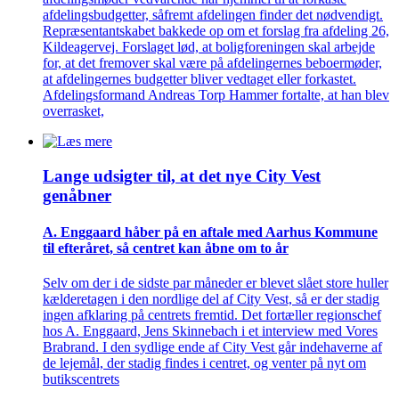
afdelingsbudgetter, såfremt afdelingen finder det nødvendigt.
Repræsentantskabet bakkede op om et forslag fra afdeling 26,
Kildeagervej. Forslaget lød, at boligforeningen skal arbejde
for, at det fremover skal være på afdelingernes beboermøder,
at afdelingernes budgetter bliver vedtaget eller forkastet.
Afdelingsformand Andreas Torp Hammer fortalte, at han blev
overrasket,
Lange udsigter til, at det nye City Vest
genåbner
A. Enggaard håber på en aftale med Aarhus Kommune
til efteråret, så centret kan åbne om to år
Selv om der i de sidste par måneder er blevet slået store huller
kælderetagen i den nordlige del af City Vest, så er der stadig
ingen afklaring på centrets fremtid. Det fortæller regionschef
hos A. Enggaard, Jens Skinnebach i et interview med Vores
Brabrand. I den sydlige ende af City Vest går indehaverne af
de lejemål, der stadig findes i centret, og venter på nyt om
butikscentrets