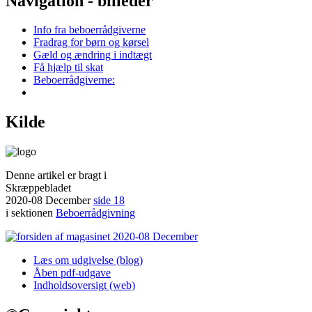
Navigation - billeder
Info fra beboerrådgiverne
Fradrag for børn og kørsel
Gæld og ændring i indtægt
Få hjælp til skat
Beboerrådgiverne:
Kilde
Denne artikel er bragt i
Skræppebladet
2020-08 December
side 18
i sektionen
Beboerrådgivning
Læs om udgivelse (blog)
Åben pdf-udgave
Indholdsoversigt (web)