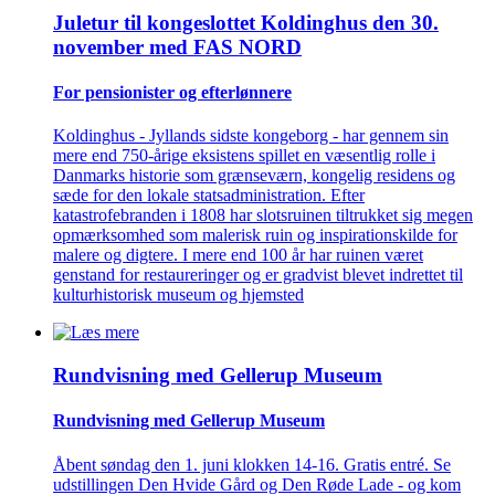
Juletur til kongeslottet Koldinghus den 30.
november med FAS NORD
For pensionister og efterlønnere
Koldinghus - Jyllands sidste kongeborg - har gennem sin
mere end 750-årige eksistens spillet en væsentlig rolle i
Danmarks historie som grænseværn, kongelig residens og
sæde for den lokale statsadministration. Efter
katastrofebranden i 1808 har slotsruinen tiltrukket sig megen
opmærksomhed som malerisk ruin og inspirationskilde for
malere og digtere. I mere end 100 år har ruinen været
genstand for restaureringer og er gradvist blevet indrettet til
kulturhistorisk museum og hjemsted
Rundvisning med Gellerup Museum
Rundvisning med Gellerup Museum
Åbent søndag den 1. juni klokken 14-16. Gratis entré. Se
udstillingen Den Hvide Gård og Den Røde Lade - og kom