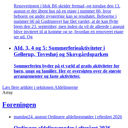
Renoveringen i blok B6 skrider fremad,-og torsdag den 13.
august er der åbent hus på en etage i nummer 66, hvor
beboere og andre nysgerrige kan se resultatet. Beboerne i
nummer 66 på Gudrunsvej har fået varslet, at de kan flytte
hjem den 23. september, men inden da vil de allerede i august
blive inviteret til at komme og se, hvordan en renoveret etage
ser ud. Og
Afd. 3, 4 og 5: Sommer­ferie­aktiviteter i
Gellerup, Toveshøj og Skovgårds­parken
Sommer­ferien byder på et væld af gratis aktiviteter for
børn, unge og familier. Her er oversigten over de største
arrangementer og faste aktiviteter.
Læs flere artikler i sektionen Afdelingerne
Array
Foreningen
mandag
24
.
august
Ordinære afdelings­møder i efteråret 2026
Ordinære afdelings­møder i efteråret 2026