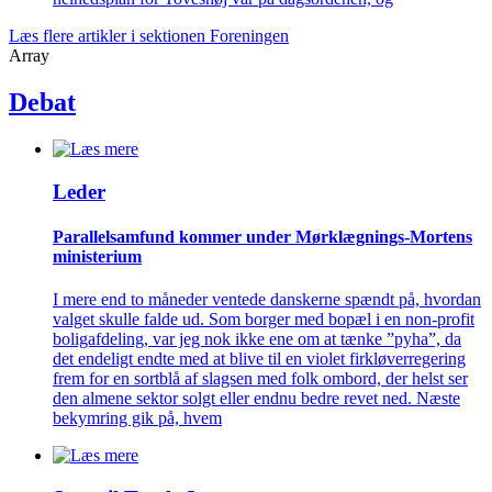
Læs flere artikler i sektionen Foreningen
Array
Debat
Leder
Parallelsamfund kommer under Mørklægnings-Mortens
ministerium
I mere end to måneder ventede danskerne spændt på, hvordan
valget skulle falde ud. Som borger med bopæl i en non-profit
boligafdeling, var jeg nok ikke ene om at tænke ”pyha”, da
det endeligt endte med at blive til en violet firkløverregering
frem for en sortblå af slagsen med folk ombord, der helst ser
den almene sektor solgt eller endnu bedre revet ned. Næste
bekymring gik på, hvem