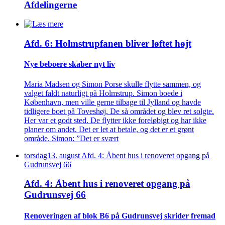
Afdelingerne
Afd. 6: Holmstrupfanen bliver løftet højt
Nye beboere skaber nyt liv
Maria Madsen og Simon Porse skulle flytte sammen, og
valget faldt naturligt på Holmstrup. Simon boede i
København, men ville gerne tilbage til Jylland og havde
tidligere boet på Toveshøj. De så området og blev ret solgte.
Her var et godt sted. De flytter ikke foreløbigt og har ikke
planer om andet. Det er let at betale, og det er et grønt
område. Simon: ”Det er svært
torsdag
13
.
august
Afd. 4: Åbent hus i renoveret opgang på
Gudrunsvej 66
Afd. 4: Åbent hus i renoveret opgang på
Gudrunsvej 66
Renove­ringen af blok B6 på Gudrunsvej skrider fremad