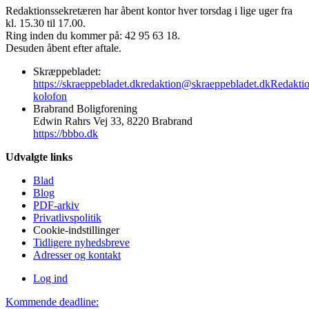
Redaktionssekretæren har åbent kontor hver torsdag i lige uger fra
kl. 15.30 til 17.00.
Ring inden du kommer på: 42 95 63 18.
Desuden åbent efter aftale.
Skræppebladet:
https://skraeppebladet.dk
redaktion@skraeppebladet.dk
Redakti
kolofon
Brabrand Boligforening
Edwin Rahrs Vej 33, 8220 Brabrand
https://bbbo.dk
Udvalgte links
Blad
Blog
PDF-arkiv
Privatlivspolitik
Cookie-indstillinger
Tidligere nyhedsbreve
Adresser og kontakt
Log ind
Kommende deadline: