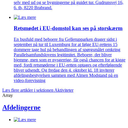
selv med ud og se bygningerne på guidet tur. Gudrunsvej 16,
6. th, 8220 Brabrand.
Retsmødet i EU-domstol kan ses på storskærm
En busfuld med beboere fra Gellerupparken drager sidst i
september på tur til Luxemburg for at følge EU-rettens 15
dommere tage hul på behandlingen af spørgsmålet omkring
Parallelsamfundslovens legitimitet. Beboere, der bliver
hjemme, men som er nysgerrige, får også chancen for at kigge
med, fordi retsmøderne i EU-retten optages og efterfølgende
bliver udsendt. Og fredag den 4. oktober kl. 18 inviterer
afdelingsbestyrelsen sammen med Almen Modstand på en
video-forevisning
Læs flere artikler i sektionen Aktiviteter
Array
Afdelingerne