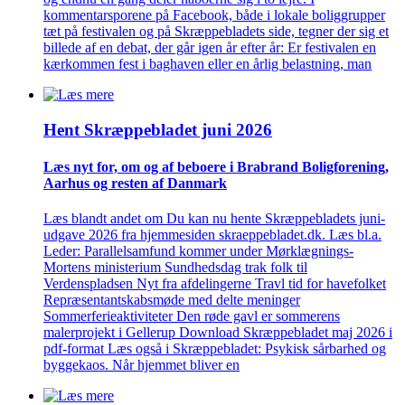
kommentarsporene på Facebook, både i lokale boliggrupper
tæt på festivalen og på Skræppebladets side, tegner der sig et
billede af en debat, der går igen år efter år: Er festivalen en
kærkommen fest i baghaven eller en årlig belastning, man
Hent Skræppe­bladet juni 2026
Læs nyt for, om og af beboere i Brabrand Bolig­forening,
Aarhus og resten af Danmark
Læs blandt andet om Du kan nu hente Skræppebladets juni-
udgave 2026 fra hjemmesiden skraeppebladet.dk. Læs bl.a.
Leder: Parallelsamfund kommer under Mørklægnings-
Mortens ministerium Sundhedsdag trak folk til
Verdenspladsen Nyt fra afdelingerne Travl tid for havefolket
Repræsentantskabsmøde med delte meninger
Sommerferieaktiviteter Den røde gavl er sommerens
malerprojekt i Gellerup Download Skræppebladet maj 2026 i
pdf-format Læs også i Skræppebladet: Psykisk sårbarhed og
byggekaos. Når hjemmet bliver en