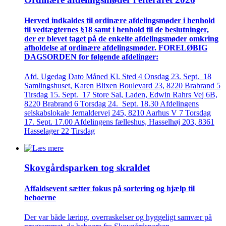
Herved indkaldes til ordinære afdelings­møder i henhold
til vedtægternes §18 samt i henhold til de beslutninger,
der er blevet taget på de enkelte afdelings­møder omkring
afholdelse af ordinære afdelings­møder. FORELØBIG
DAGSORDEN for følgende afdelinger:
Afd. Ugedag Dato Måned Kl. Sted 4 Onsdag 23. Sept. 18
Samlingshuset, Karen Blixen Boulevard 23, 8220 Brabrand 5
Tirsdag 15. Sept. 17 Store Sal, Laden, Edwin Rahrs Vej 6B,
8220 Brabrand 6 Torsdag 24. Sept. 18.30 Afdelingens
selskabslokale Jernaldervej 245, 8210 Aarhus V 7 Torsdag
17. Sept. 17.00 Afdelingens fælleshus, Hasselhøj 203, 8361
Hasselager 22 Tirsdag
Skovgårds­parken tog skraldet
Affaldsevent sætter fokus på sortering og hjælp til
beboerne
Der var både læring, overraskelser og hyggeligt samvær på