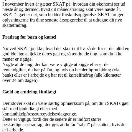
I november hvert år gætter SKAT på, hvordan din økonomi ser ud
næste år og dermed, hvad dit månedsfradrag skal være næste år.
SKAT’s gæt er det, som hedder forskudsopgørelse. SKAT bruger
oplysningerne fra dine seneste årsopgørelse til at udregne dit nye
skattefradrag.
Fradrag for børn og kørsel
Nu ved SKAT jo ikke, hvad der sker i dit liv, så derfor er det altid en
god ide lige at tjekke deres gæt og så ændre de ting, som du ikke
mener er rigtige.
Nogle af de ting, der kan være vigtige at kigge efter er de
renteudgifter, du har på lån, og hvis du betaler børnebidrag (via
bank) eller er i arbejde og har ret til kørselfradrag (alle kilometer
over 24 om dagen).
Gæld og ændring i indtægt
Derudover skal du være særlig opmærksom på, om du i SKATs gæt
står med lønindtægt eller med
kontanthjælp/ressourceydelse/dagpenge.
Dette er vigtigt, fordi der de senere år er indført større
beskæftigelsesfradrag, der gør, at du får ”rabat” på skatten, hvis du
er i arbejde.