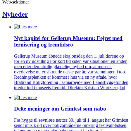
Web-sektioner
Nyheder
Nyt kapitel for Gellerup Museum: Fejret med
fernisering og fremtidsro
Gellerup Museum åbnede slog onsdag den 1. juli dørene op
for en ny udstilling For kort tid siden var situationen en anden,
men efter den utrolig glædelige nyhed om, at museets
overlevelse nu er sikret de næste par år, var stemningen i top.
Redningsplanken er kommet i hus via en ny aftale, hvor
Brabrand Boligforening i samarbejde med Landsbyggefonden
træder ind i museets fremtid. Direktør Kristian Würtz er glad
Delte meninger om Grimfest som nabo
Fra hygge til søvnløse nætter 30. juli til 1. august har Grimfest
sendt musik ud over boligområderne omkring festivalpladsen,
og endnu en gang deler naboerne sig i to lejre. I