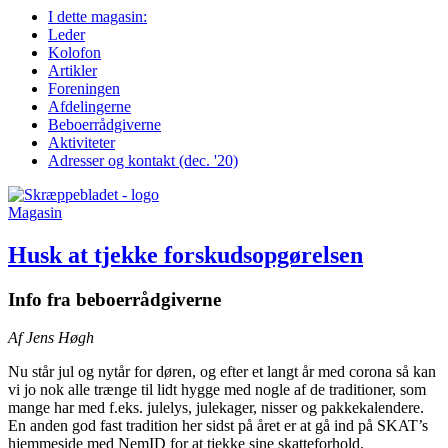
I dette magasin:
Leder
Kolofon
Artikler
Foreningen
Afdelingerne
Beboer­rådgiverne
Aktiviteter
Adresser og kontakt (dec. '20)
Magasin
Husk at tjekke forskudsopgørelsen
Info fra beboerrådgiverne
Af Jens Høgh
Nu står jul og nytår for døren, og efter et langt år med corona så kan
vi jo nok alle trænge til lidt hygge med nogle af de traditioner, som
mange har med f.eks. julelys, julekager, nisser og pakkekalendere.
En anden god fast tradition her sidst på året er at gå ind på SKAT’s
hjemmeside med NemID for at tjekke sine skatteforhold.