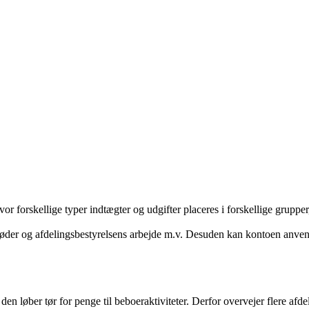
r forskellige typer indtægter og udgifter placeres i forskellige gruppe
øder og afdelingsbestyrelsens arbejde m.v. Desuden kan kontoen anvendes
n løber tør for penge til beboeraktiviteter. Derfor overvejer flere afdel