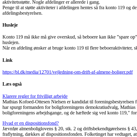
aktivitetsstøtte. Nogle afdelinger er allerede i gang.
Penge til at støtte aktiviteter i afdelingen hentes så fra konto 119 og 
afdelingsbestyrelsen.
Husleje
Konto 119 må ikke må give overskud, så beboere kan ikke ”spare op” 
huslejen.
Når en afdeling ønsker at bruge konto 119 til flere beboeraktiviteter,
Link
https://bl.dk/media/12701/vejledning-om-drift-af-almene-boliger.pdf
Læs også
Klarere regler for frivilligt arbejde
Mathias Kofoed-Ottesen Nielsen er kandidat til foreningsbestyrelsen for 
har spurgt formanden for boligforeningens demokratiudvalg, Mathias K
boligforeningens arbejdsgange, og de hæftede sig ved konto 119," for
Hvad er en dispositionsfond?
Jævnfør almenboliglovens § 20, stk. 2 og driftsbekendtgørelsens § 43, s
fraflytning, dækkes af dispositionsfonden. Folketinget har vedtaget, 