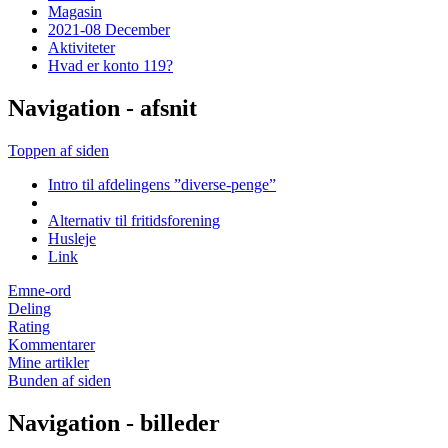
Magasin
2021-08 December
Aktiviteter
Hvad er konto 119?
Navigation - afsnit
Toppen af siden
Intro til afdelingens ”diverse-penge”
Alternativ til fritidsforening
Husleje
Link
Emne-ord
Deling
Rating
Kommentarer
Mine artikler
Bunden af siden
Navigation - billeder