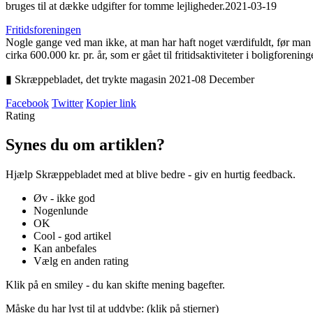
bruges til at dække udgifter for tomme lejligheder.
2021-03-19
Fritids­foreningen
Nogle gange ved man ikke, at man har haft noget værdifuldt, før man ha
cirka 600.000 kr. pr. år, som er gået til fritidsaktiviteter i boligforen
▮ Skræppebladet, det trykte magasin 2021-08 December
Facebook
Twitter
Kopier link
Rating
Synes du om artiklen?
Hjælp Skræppebladet med at blive bedre - giv en hurtig feedback.
Øv - ikke god
Nogenlunde
OK
Cool - god artikel
Kan anbefales
Vælg en anden rating
Klik på en smiley - du kan skifte mening bagefter.
Måske du har lyst til at uddybe: (klik på stjerner)