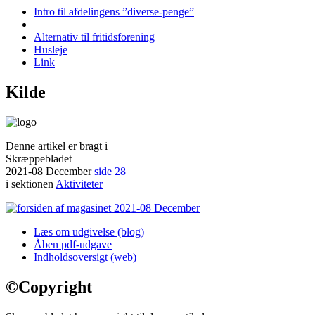
Intro til afdelingens ”diverse-penge”
Alternativ til fritidsforening
Husleje
Link
Kilde
Denne artikel er bragt i
Skræppebladet
2021-08 December
side 28
i sektionen
Aktiviteter
Læs om udgivelse (blog)
Åben pdf-udgave
Indholdsoversigt (web)
©
Copyright