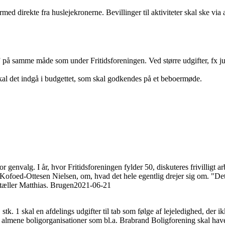
dermed direkte fra huslejekronerne. Bevillinger til aktiviteter skal ske vi
på samme måde som under Fritidsforeningen. Ved større udgifter, fx ju
 skal det indgå i budgettet, som skal godkendes på et beboermøde.
genvalg. I år, hvor Fritidsforeningen fylder 50, diskuteres frivilligt arb
ofoed-Ottesen Nielsen, om, hvad det hele egentlig drejer sig om. "Det 
tæller Matthias. Brugen
2021-06-21
tk. 1 skal en afdelings udgifter til tab som følge af lejeledighed, der 
at almene boligorganisationer som bl.a. Brabrand Boligforening skal ha