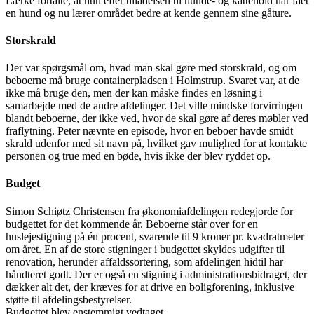
Lærke fortalte, at hun efter tilladelsen til hunde- og kattehold har fået
en hund og nu lærer området bedre at kende gennem sine gåture.
Storskrald
Der var spørgsmål om, hvad man skal gøre med storskrald, og om
beboerne må bruge containerpladsen i Holmstrup. Svaret var, at de
ikke må bruge den, men der kan måske findes en løsning i
samarbejde med de andre afdelinger. Det ville mindske forvirringen
blandt beboerne, der ikke ved, hvor de skal gøre af deres møbler ved
fraflytning. Peter nævnte en episode, hvor en beboer havde smidt
skrald udenfor med sit navn på, hvilket gav mulighed for at kontakte
personen og true med en bøde, hvis ikke der blev ryddet op.
Budget
Simon Schiøtz Christensen fra økonomiafdelingen redegjorde for
budgettet for det kommende år. Beboerne står over for en
huslejestigning på én procent, svarende til 9 kroner pr. kvadratmeter
om året. En af de store stigninger i budgettet skyldes udgifter til
renovation, herunder affaldssortering, som afdelingen hidtil har
håndteret godt. Der er også en stigning i administrationsbidraget, der
dækker alt det, der kræves for at drive en boligforening, inklusive
støtte til afdelingsbestyrelser.
Budgettet blev enstemmigt vedtaget.