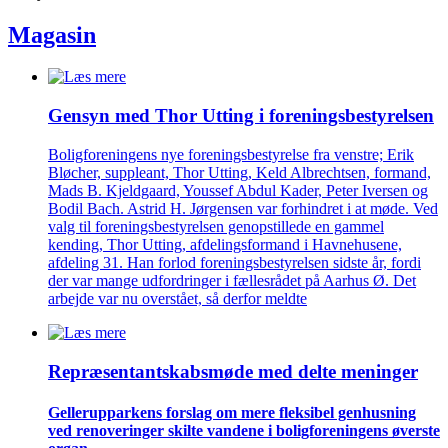
Magasin
Gensyn med Thor Utting i forenings­bestyrelsen
Boligforeningens nye foreningsbestyrelse fra venstre; Erik
Bløcher, suppleant, Thor Utting, Keld Albrechtsen, formand,
Mads B. Kjeldgaard, Youssef Abdul Kader, Peter Iversen og
Bodil Bach. Astrid H. Jørgensen var forhindret i at møde. Ved
valg til foreningsbestyrelsen genopstillede en gammel
kending, Thor Utting, afdelingsformand i Havnehusene,
afdeling 31. Han forlod foreningsbestyrelsen sidste år, fordi
der var mange udfordringer i fællesrådet på Aarhus Ø. Det
arbejde var nu overstået, så derfor meldte
Repræsentant­skabs­møde med delte meninger
Gellerup­parkens forslag om mere fleksibel genhusning
ved renove­ringer skilte vandene i bolig­foreningens øverste