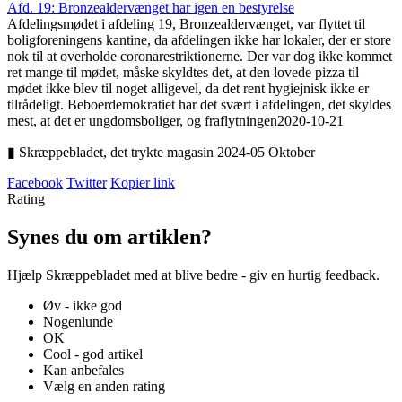
Afd. 19: Bronzealdervænget har igen en bestyrelse
Afdelingsmødet i afdeling 19, Bronzealdervænget, var flyttet til
boligforeningens kantine, da afdelingen ikke har lokaler, der er store
nok til at overholde coronarestriktionerne. Der var dog ikke kommet
ret mange til mødet, måske skyldtes det, at den lovede pizza til
mødet ikke blev til noget alligevel, da det rent hygiejnisk ikke er
tilrådeligt. Beboerdemokratiet har det svært i afdelingen, det skyldes
mest, at det er ungdomsboliger, og fraflytningen
2020-10-21
▮ Skræppebladet, det trykte magasin 2024-05 Oktober
Facebook
Twitter
Kopier link
Rating
Synes du om artiklen?
Hjælp Skræppebladet med at blive bedre - giv en hurtig feedback.
Øv - ikke god
Nogenlunde
OK
Cool - god artikel
Kan anbefales
Vælg en anden rating