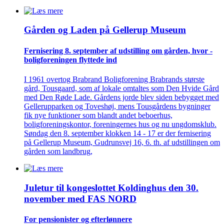
Gården og Laden på Gellerup Museum
Fernisering 8. september af ­udstilling om gården, hvor ­
bolig­foreningen flyttede ind
I 1961 overtog Brabrand Boligforening Brabrands største
gård, Tousgaard, som af lokale omtaltes som Den Hvide Gård
med Den Røde Lade. Gårdens jorde blev siden bebygget med
Gellerupparken og Toveshøj, mens Tousgårdens bygninger
fik nye funktioner som blandt andet beboerhus,
boligforeningskontor, foreningernes hus og nu ungdomsklub.
Søndag den 8. september klokken 14 - 17 er der fernisering
på Gellerup Museum, Gudrunsvej 16, 6. th. af udstillingen om
gården som landbrug,
Juletur til kongeslottet Koldinghus den 30.
november med FAS NORD
For pensionister og efterlønnere