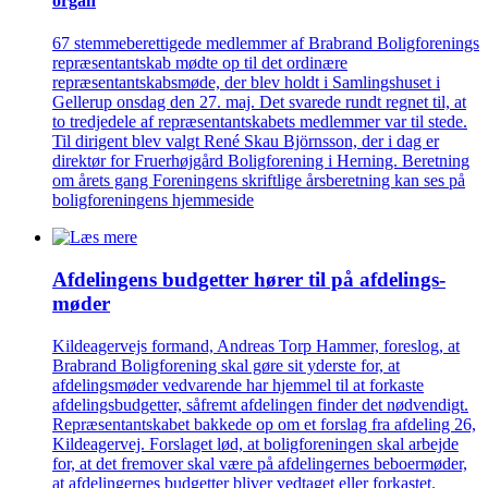
organ
67 stemmeberettigede medlemmer af Brabrand Boligforenings
repræsentantskab mødte op til det ordinære
repræsentantskabsmøde, der blev holdt i Samlingshuset i
Gellerup onsdag den 27. maj. Det svarede rundt regnet til, at
to tredjedele af repræsentantskabets medlemmer var til stede.
Til dirigent blev valgt René Skau Björnsson, der i dag er
direktør for Fruerhøjgård Boligforening i Herning. Beretning
om årets gang Foreningens skriftlige årsberetning kan ses på
boligforeningens hjemmeside
Afdelingens budgetter hører til på afdelings­
møder
Kildeagervejs formand, Andreas Torp Hammer, foreslog, at
Brabrand Boligforening skal gøre sit yderste for, at
afdelingsmøder vedvarende har hjemmel til at forkaste
afdelingsbudgetter, såfremt afdelingen finder det nødvendigt.
Repræsentantskabet bakkede op om et forslag fra afdeling 26,
Kildeagervej. Forslaget lød, at boligforeningen skal arbejde
for, at det fremover skal være på afdelingernes beboermøder,
at afdelingernes budgetter bliver vedtaget eller forkastet.