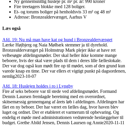
Ny gennemsnitlig husleje pr. m² pr. år: 990 kroner
Fire treetagers blokke med 128 boliger.
Et- og torums boliger på henholdsvis 33 m² og 48 m²
Adresse: Bronzealdervænget, Aarhus V
Læs også
Afd. 19: Nu må man have kat og hund i Bronzealdervænget
Lærke Højbjerg og Naia Mølbæk stemmer ja til dyrehold.
Bronzealdervænget på Holmstrup Mark plejer ikke at have ret
velbesøgte afdelingsmøder. Der skal heller ikke komme mange
beboere, hvis der skal være plads til dem i deres lille fælleslokale.
Der var dog også kun mødt fire op til mødet, som af den grund kun
varede knap en time. Der var ellers et vigtigt punkt på dagsordenen,
nemlig
2023-10-07
Afd. 18: Huslejen holdes i ro i Lyngby
Fire af seks beboere var til stede ved afdelingsmødet. Formand
Dennis Laursen fremlagde beretning med en overordnet,
skitsemæssig gennemgang af årets løb i afdelingen. Afdelingen har
fået en ny beboer. Der har været en fælles dag, hvor haven blev
luget og ordnet. Der er etableret et varmerum til opbevaring. Og
endelig et møde med administrationen vedrørende henlæggelser til
budget. Grethe Abild Jensen, Dennis Laursen og Annie
2020-11-11