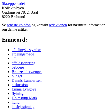
Skræppebladet
Kollektivbyen
Gudrunsvej 78, 2.-3.sal
8220 Brabrand
Se
seneste kolofon
og kontakt
redaktionen
for nærmere information
om denne artikel.
Emneord:
afdelingsbestyrelse
afdelingsmøde
affald
affaldssortering
beboere
Bronzealdervænget
budget
Dennis Lambertsen
diskussion
Emma Lyngbye
flytning
Holmstrup Mark
hund
huslejestigning