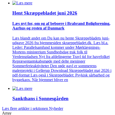
Hent Skræppe­bladet juni 2026
Læs nyt for, om og af beboere i Brabrand Bolig­forening,
Aarhus og resten af Danmark
Læs blandt andet om Du kan nu hente Skræppebladets juni-
udgave 2026 fra hjemmesiden skraeppebladet.dk. Læs bl.a.
Leder: Parallelsamfund kommer under Mørklægnings-
Mortens ministerium Sundhedsdag trak folk til
Verdenspladsen Nyt fra afdelingerne Travl tid for havefolket
Repræsentantskabsmøde med delte meninger
Sommerferieaktiviteter Den røde gavl er sommerens
malerprojekt i Gellerup Download Skræppebladet maj 2026 i
pdf-format Læs også i Skræppebladet: Psykisk sårbarhed og
byggekaos. Når hjemmet bliver en
Sankthans i Sonnes­gården
Læs flere artikler i sektionen Nyheder
Array