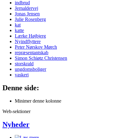
indbrud
Jernaldervej
Jonas Jensen
Julie Rosenberg
kat
katte
Lærke Højbjerg
Nyindflyttere
Peter Nørskov Mørch
repræsentantskab
Simon Schiøtz Christensen
storskrald
ungdomsboliger
vaskeri
Denne side:
Minimer denne kolonne
Web-sektioner
Nyheder