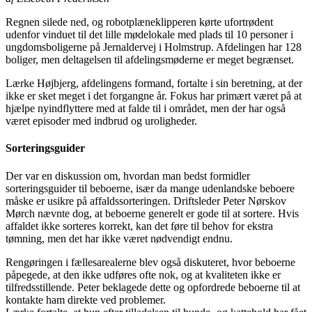
Regnen silede ned, og robotplæneklipperen kørte ufortrødent
udenfor vinduet til det lille mødelokale med plads til 10 personer i
ungdomsboligerne på Jernaldervej i Holmstrup. Afdelingen har 128
boliger, men deltagelsen til afdelingsmøderne er meget begrænset.
Lærke Højbjerg, afdelingens formand, fortalte i sin beretning, at der
ikke er sket meget i det forgangne år. Fokus har primært været på at
hjælpe nyindflyttere med at falde til i området, men der har også
været episoder med indbrud og uroligheder.
Sorteringsguider
Der var en diskussion om, hvordan man bedst formidler
sorteringsguider til beboerne, især da mange udenlandske beboere
måske er usikre på affaldssorteringen. Driftsleder Peter Nørskov
Mørch nævnte dog, at beboerne generelt er gode til at sortere. Hvis
affaldet ikke sorteres korrekt, kan det føre til behov for ekstra
tømning, men det har ikke været nødvendigt endnu.
Rengøringen i fællesarealerne blev også diskuteret, hvor beboerne
påpegede, at den ikke udføres ofte nok, og at kvaliteten ikke er
tilfredsstillende. Peter beklagede dette og opfordrede beboerne til at
kontakte ham direkte ved problemer.