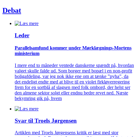
Debat
Leder
Parallelsamfund kommer under Mørklægnings-Mortens
ministerium
I mere end to måneder ventede danskerne spændt på, hvordan
valget skulle falde ud. Som borger med bopæl i en non-profit
boligafdeling, var jeg nok ikke ene om at tænke ”pyha”, da
det endeligt endte med at blive til en violet firkløverregering
frem for en sortblå af slagsen med folk ombord, der helst ser
den almene sektor solgt eller endnu bedre revet ned. Næste
bekymring gik på, hvem
Svar til Troels Jørgensen
Artiklen med Troels Jørgensens kritik er læst med stor