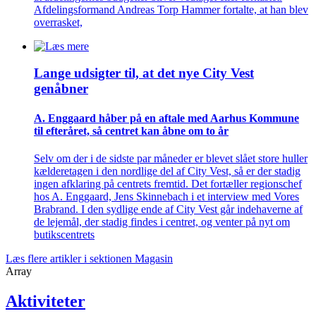
Afdelingsformand Andreas Torp Hammer fortalte, at han blev
overrasket,
Lange udsigter til, at det nye City Vest
genåbner
A. Enggaard håber på en aftale med Aarhus Kommune
til efteråret, så centret kan åbne om to år
Selv om der i de sidste par måneder er blevet slået store huller
kælderetagen i den nordlige del af City Vest, så er der stadig
ingen afklaring på centrets fremtid. Det fortæller regionschef
hos A. Enggaard, Jens Skinnebach i et interview med Vores
Brabrand. I den sydlige ende af City Vest går indehaverne af
de lejemål, der stadig findes i centret, og venter på nyt om
butikscentrets
Læs flere artikler i sektionen Magasin
Array
Aktiviteter