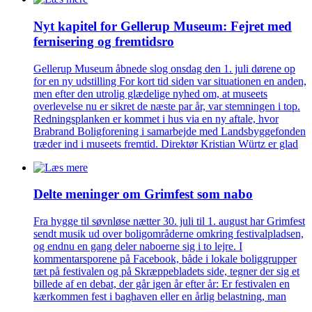
Nyt kapitel for Gellerup Museum: Fejret med
fernisering og fremtidsro
Gellerup Museum åbnede slog onsdag den 1. juli dørene op
for en ny udstilling For kort tid siden var situationen en anden,
men efter den utrolig glædelige nyhed om, at museets
overlevelse nu er sikret de næste par år, var stemningen i top.
Redningsplanken er kommet i hus via en ny aftale, hvor
Brabrand Boligforening i samarbejde med Landsbyggefonden
træder ind i museets fremtid. Direktør Kristian Würtz er glad
Delte meninger om Grimfest som nabo
Fra hygge til søvnløse nætter 30. juli til 1. august har Grimfest
sendt musik ud over boligområderne omkring festivalpladsen,
og endnu en gang deler naboerne sig i to lejre. I
kommentarsporene på Facebook, både i lokale boliggrupper
tæt på festivalen og på Skræppebladets side, tegner der sig et
billede af en debat, der går igen år efter år: Er festivalen en
kærkommen fest i baghaven eller en årlig belastning, man