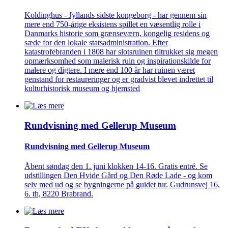
Koldinghus - Jyllands sidste kongeborg - har gennem sin
mere end 750-årige eksistens spillet en væsentlig rolle i
Danmarks historie som grænseværn, kongelig residens og
sæde for den lokale statsadministration. Efter
katastrofebranden i 1808 har slotsruinen tiltrukket sig megen
opmærksomhed som malerisk ruin og inspirationskilde for
malere og digtere. I mere end 100 år har ruinen været
genstand for restaureringer og er gradvist blevet indrettet til
kulturhistorisk museum og hjemsted
Rundvisning med Gellerup Museum
Rundvisning med Gellerup Museum
Åbent søndag den 1. juni klokken 14-16. Gratis entré. Se
udstillingen Den Hvide Gård og Den Røde Lade - og kom
selv med ud og se bygningerne på guidet tur. Gudrunsvej 16,
6. th, 8220 Brabrand.