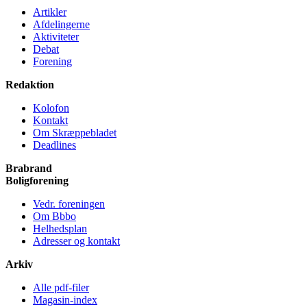
Artikler
Afdelingerne
Aktiviteter
Debat
Forening
Redaktion
Kolofon
Kontakt
Om Skræppe­bladet
Deadlines
Brabrand
Bolig­forening
Vedr. foreningen
Om Bbbo
Helheds­plan
Adresser og kontakt
Arkiv
Alle pdf-filer
Magasin-index