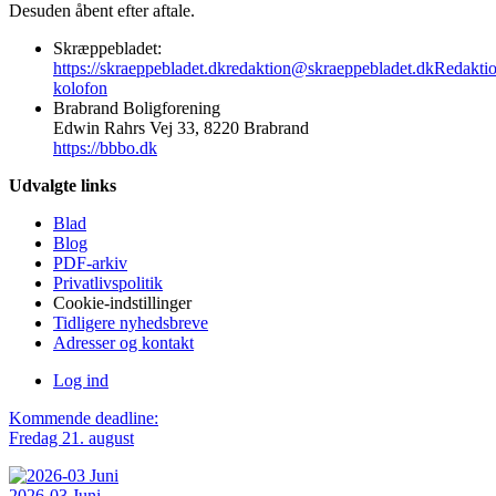
Desuden åbent efter aftale.
Skræppebladet:
https://skraeppebladet.dk
redaktion@skraeppebladet.dk
Redakti
kolofon
Brabrand Boligforening
Edwin Rahrs Vej 33, 8220 Brabrand
https://bbbo.dk
Udvalgte links
Blad
Blog
PDF-arkiv
Privatlivspolitik
Cookie-indstillinger
Tidligere nyhedsbreve
Adresser og kontakt
Log ind
Kommende deadline:
Fredag 21. august
2026-03 Juni