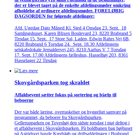
der er blevet taget på de enkelte afdelings­møder omkring
afholdelse af ordinære afdelings­møder. FORELØBIG
DAGSORDEN for følgende afdelinger:
Afd. Ugedag Dato Måned Kl. Sted 4 Onsdag 23. Sept. 18
Samlingshuset, Karen Blixen Boulevard 23, 8220 Brabrand 5
Tirsdag 15. Sept. 17 Store Sal, Laden, Edwin Rahrs Vej 6B,
8220 Brabrand 6 Torsdag 24. Sept. 18.30 Afdelingens
selskabslokale Jernaldervej 245, 8210 Aarhus V 7 Torsdag
17. Sept. 17.00 Afdelingens fælleshus, Hasselhøj 203, 8361
Hasselager 22 Tirsdag
Skovgårds­parken tog skraldet
Affaldsevent sætter fokus på sortering og hjælp til
beboerne
Der var både læring, overraskelser og hyggeligt samvær på
programmet, da beboere fra Skovgårdsparken,
Gellerupparken og Toveshøj den sidste torsdag i maj deltog i
et affaldsevent i Skovgårdsparken. På boldbanen bag højhuset
på Astridsvej havde Kredsløb og driftsafdelingen i Brabrand