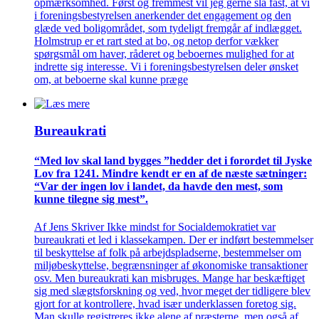
opmærksomhed. Først og fremmest vil jeg gerne slå fast, at vi
i foreningsbestyrelsen anerkender det engagement og den
glæde ved boligområdet, som tydeligt fremgår af indlægget.
Holmstrup er et rart sted at bo, og netop derfor vækker
spørgsmål om haver, råderet og beboernes mulighed for at
indrette sig interesse. Vi i foreningsbestyrelsen deler ønsket
om, at beboerne skal kunne præge
Bureaukrati
“Med lov skal land bygges ”hedder det i forordet til Jyske
Lov fra 1241. Mindre kendt er en af de næste sætninger:
“Var der ingen lov i landet, da havde den mest, som
kunne tilegne sig mest”.
Af Jens Skriver Ikke mindst for Socialdemokratiet var
bureaukrati et led i klassekampen. Der er indført bestemmelser
til beskyttelse af folk på arbejdspladserne, bestemmelser om
miljøbeskyttelse, begrænsninger af økonomiske transaktioner
osv. Men bureaukrati kan misbruges. Mange har beskæftiget
sig med slægtsforskning og ved, hvor meget der tidligere blev
gjort for at kontrollere, hvad især underklassen foretog sig.
Man skulle registreres ikke alene af præsterne, men også af