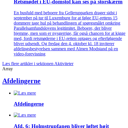
Retsmødet i EU-domstol kan ses på storskærm
En busfuld med beboere fra Gellerupparken drager sidst i
september på tur til Luxemburg for at følge EU-rettens 15
dommere tage hul på behandlingen af spørgsmålet omkring
Parallelsamfundslovens legitimitet. Beboere, der bliver
hjemme, men som er nysgerrige, får også chancen for at kigge
med, fordi retsmøderne i EU-retten optages og efterfølgende
bliver udsendt. Og fredag den 4. oktober kl. 18 inviterer
afdelingsbestyrelsen sammen med Almen Modstand på en
video-forevisning
Læs flere artikler i sektionen Aktiviteter
Array
Afdelingerne
Afdelingerne
Afd. 6: Holmstrupfanen bliver løftet højt