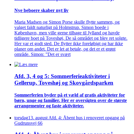
Nye beboere skaber nyt liv
Maria Madsen og Simon Porse skulle flytte sammen, og
valget faldt naturligt på Holmstrup. Simon boede i
København, men ville gerne tilbage til Jylland og havde
tidligere boet på Toveshøj. De så området og blev ret solgte.
Her var et godt sted. De flytter ikke foreløbigt og har ikke
planer om andet. Det er let at betale, og det er et grønt
område. Simon: ”Det er svært
Afd. 3, 4 og 5: Sommer­ferie­aktiviteter i
Gellerup, Toveshøj og Skovgårds­parken
Sommer­ferien byder på et væld af gratis aktiviteter for
børn, unge og familier. Her er oversigten over de største
arrangementer og faste aktiviteter.
torsdag
13
.
august
Afd. 4: Åbent hus i renoveret opgang på
Gudrunsvej 66