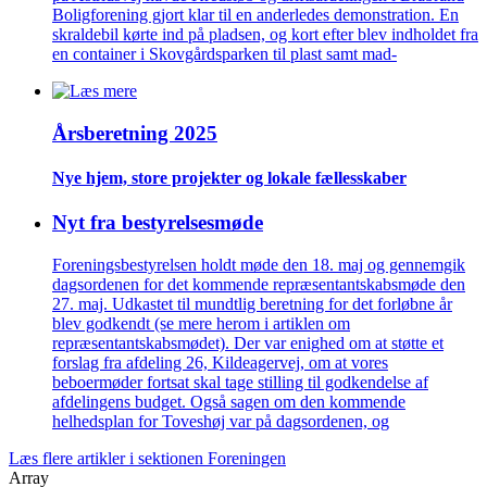
Boligforening gjort klar til en anderledes demonstration. En
skraldebil kørte ind på pladsen, og kort efter blev indholdet fra
en container i Skovgårdsparken til plast samt mad-
Årsberetning 2025
Nye hjem, store projekter og lokale fælles­skaber
Nyt fra bestyrelsesmøde
Foreningsbestyrelsen holdt møde den 18. maj og gennemgik
dagsordenen for det kommende repræsentantskabsmøde den
27. maj. Udkastet til mundtlig beretning for det forløbne år
blev godkendt (se mere herom i artiklen om
repræsentantskabsmødet). Der var enighed om at støtte et
forslag fra afdeling 26, Kildeagervej, om at vores
beboermøder fortsat skal tage stilling til godkendelse af
afdelingens budget. Også sagen om den kommende
helhedsplan for Toveshøj var på dagsordenen, og
Læs flere artikler i sektionen Foreningen
Array