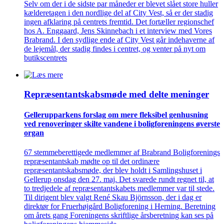
Selv om der i de sidste par måneder er blevet slået store huller
kælderetagen i den nordlige del af City Vest, så er der stadig
ingen afklaring på centrets fremtid. Det fortæller regionschef
hos A. Enggaard, Jens Skinnebach i et interview med Vores
Brabrand. I den sydlige ende af City Vest går indehaverne af
de lejemål, der stadig findes i centret, og venter på nyt om
butikscentrets
Repræsentant­skabs­møde med delte meninger
Gellerup­parkens forslag om mere fleksibel genhusning
ved renove­ringer skilte vandene i bolig­foreningens øverste
organ
67 stemmeberettigede medlemmer af Brabrand Boligforenings
repræsentantskab mødte op til det ordinære
repræsentantskabsmøde, der blev holdt i Samlingshuset i
Gellerup onsdag den 27. maj. Det svarede rundt regnet til, at
to tredjedele af repræsentantskabets medlemmer var til stede.
Til dirigent blev valgt René Skau Björnsson, der i dag er
direktør for Fruerhøjgård Boligforening i Herning. Beretning
om årets gang Foreningens skriftlige årsberetning kan ses på