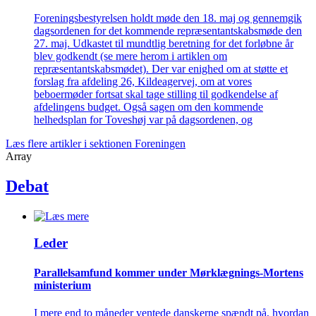
Foreningsbestyrelsen holdt møde den 18. maj og gennemgik
dagsordenen for det kommende repræsentantskabsmøde den
27. maj. Udkastet til mundtlig beretning for det forløbne år
blev godkendt (se mere herom i artiklen om
repræsentantskabsmødet). Der var enighed om at støtte et
forslag fra afdeling 26, Kildeagervej, om at vores
beboermøder fortsat skal tage stilling til godkendelse af
afdelingens budget. Også sagen om den kommende
helhedsplan for Toveshøj var på dagsordenen, og
Læs flere artikler i sektionen Foreningen
Array
Debat
Leder
Parallelsamfund kommer under Mørklægnings-Mortens
ministerium
I mere end to måneder ventede danskerne spændt på, hvordan