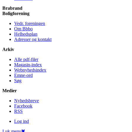
Brabrand
Bolig­forening
Vedr. foreningen
Om Bbbo
Helheds­plan
Adresser og kontakt
Arkiv
Alle pdf-filer
Magasin-index
Webnyhedsindex
Emne-ord
Søg
Medier
Nyheds­breve
Facebook
RSS
Log ind
Luk menu