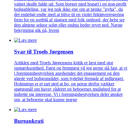
valget skulle falde ud. Som borger med bopæl i en non-profit
boligafdeling, var jeg nok ikke ene om at tænke ”pyha”, da
det endeligt endte med at blive til en violet firkløverregering
frem for en sortblå af slagsen med folk ombord, der helst ser
den almene sektor solgt eller endnu bedre revet ned. Næste
bekymring gik på, hvem
Svar til Troels Jørgensen
Artiklen med Troels Jørgensens kritik er læst med stor
opmærksomhed. Først og fremmest vil jeg gerne slå fast, at vi
i foreningsbestyrelsen anerkender det engagement og den
glæde ved boligområdet, som tydeligt fremgår af indlægget.
Holmstrup er et rart sted at bo, og netop derfor vækker
spørgsmål om haver, råderet og beboernes mulighed for at
indrette sig interesse. Vi i foreningsbestyrelsen deler ønsket
om, at beboerne skal kunne præge
Bureaukrati