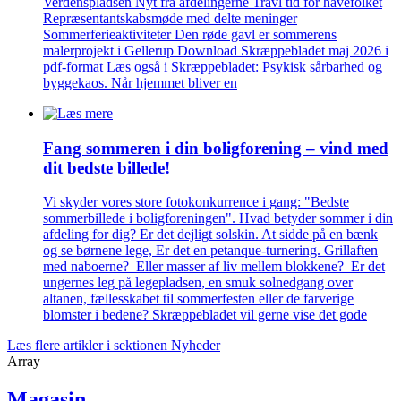
Verdenspladsen Nyt fra afdelingerne Travl tid for havefolket
Repræsentantskabsmøde med delte meninger
Sommerferieaktiviteter Den røde gavl er sommerens
malerprojekt i Gellerup Download Skræppebladet maj 2026 i
pdf-format Læs også i Skræppebladet: Psykisk sårbarhed og
byggekaos. Når hjemmet bliver en
Fang sommeren i din bolig­forening – vind med
dit bedste billede!
Vi skyder vores store fotokonkurrence i gang: "Bedste
sommerbillede i boligforeningen". Hvad betyder sommer i din
afdeling for dig? Er det dejligt solskin. At sidde på en bænk
og se børnene lege, Er det en petanque-turnering. Grillaften
med naboerne? Eller masser af liv mellem blokkene? Er det
ungernes leg på legepladsen, en smuk solnedgang over
altanen, fællesskabet til sommerfesten eller de farverige
blomster i bedene? Skræppebladet vil gerne vise det gode
Læs flere artikler i sektionen Nyheder
Array
Magasin