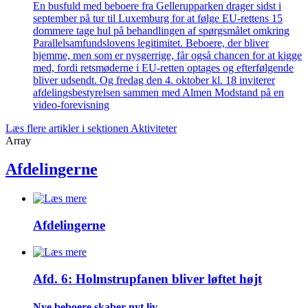
En busfuld med beboere fra Gellerupparken drager sidst i
september på tur til Luxemburg for at følge EU-rettens 15
dommere tage hul på behandlingen af spørgsmålet omkring
Parallelsamfundslovens legitimitet. Beboere, der bliver
hjemme, men som er nysgerrige, får også chancen for at kigge
med, fordi retsmøderne i EU-retten optages og efterfølgende
bliver udsendt. Og fredag den 4. oktober kl. 18 inviterer
afdelingsbestyrelsen sammen med Almen Modstand på en
video-forevisning
Læs flere artikler i sektionen Aktiviteter
Array
Afdelingerne
Afdelingerne
Afd. 6: Holmstrupfanen bliver løftet højt
Nye beboere skaber nyt liv