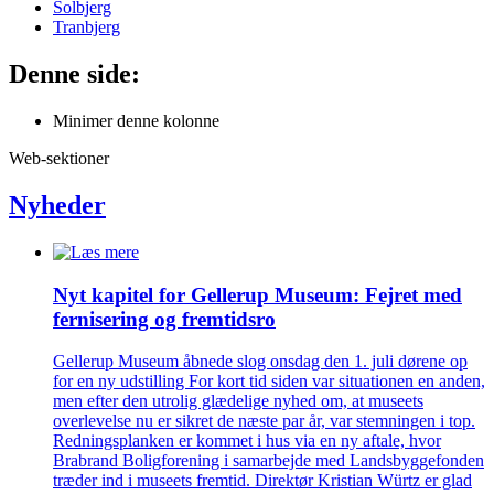
Solbjerg
Tranbjerg
Denne side:
Minimer denne kolonne
Web-sektioner
Nyheder
Nyt kapitel for Gellerup Museum: Fejret med
fernisering og fremtidsro
Gellerup Museum åbnede slog onsdag den 1. juli dørene op
for en ny udstilling For kort tid siden var situationen en anden,
men efter den utrolig glædelige nyhed om, at museets
overlevelse nu er sikret de næste par år, var stemningen i top.
Redningsplanken er kommet i hus via en ny aftale, hvor
Brabrand Boligforening i samarbejde med Landsbyggefonden
træder ind i museets fremtid. Direktør Kristian Würtz er glad