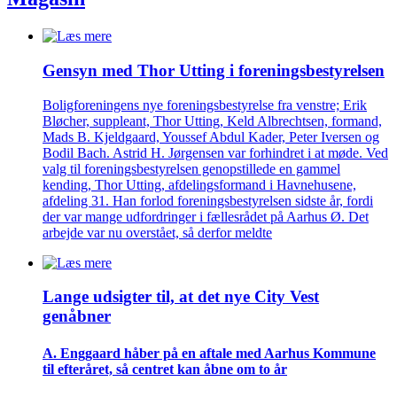
Gensyn med Thor Utting i forenings­bestyrelsen
Boligforeningens nye foreningsbestyrelse fra venstre; Erik
Bløcher, suppleant, Thor Utting, Keld Albrechtsen, formand,
Mads B. Kjeldgaard, Youssef Abdul Kader, Peter Iversen og
Bodil Bach. Astrid H. Jørgensen var forhindret i at møde. Ved
valg til foreningsbestyrelsen genopstillede en gammel
kending, Thor Utting, afdelingsformand i Havnehusene,
afdeling 31. Han forlod foreningsbestyrelsen sidste år, fordi
der var mange udfordringer i fællesrådet på Aarhus Ø. Det
arbejde var nu overstået, så derfor meldte
Lange udsigter til, at det nye City Vest
genåbner
A. Enggaard håber på en aftale med Aarhus Kommune
til efteråret, så centret kan åbne om to år