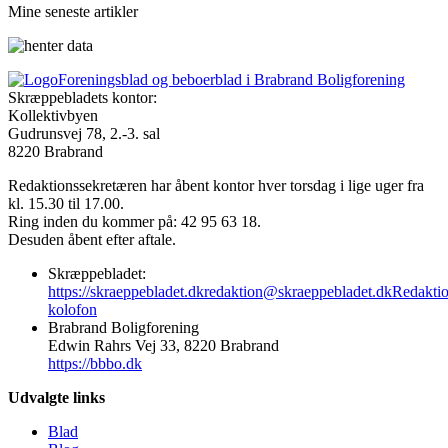
Mine seneste artikler
Foreningsblad og beboerblad i Brabrand Boligforening
Skræppebladets kontor:
Kollektivbyen
Gudrunsvej 78, 2.-3. sal
8220 Brabrand
Redaktionssekretæren har åbent kontor hver torsdag i lige uger fra
kl. 15.30 til 17.00.
Ring inden du kommer på: 42 95 63 18.
Desuden åbent efter aftale.
Skræppebladet:
https://skraeppebladet.dk
redaktion@skraeppebladet.dk
Redakti
kolofon
Brabrand Boligforening
Edwin Rahrs Vej 33, 8220 Brabrand
https://bbbo.dk
Udvalgte links
Blad