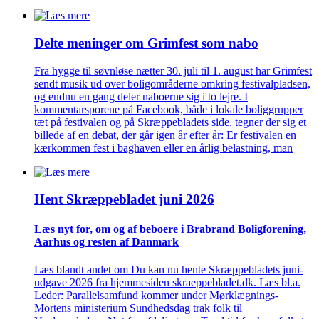
Delte meninger om Grimfest som nabo
Fra hygge til søvnløse nætter 30. juli til 1. august har Grimfest
sendt musik ud over boligområderne omkring festivalpladsen,
og endnu en gang deler naboerne sig i to lejre. I
kommentarsporene på Facebook, både i lokale boliggrupper
tæt på festivalen og på Skræppebladets side, tegner der sig et
billede af en debat, der går igen år efter år: Er festivalen en
kærkommen fest i baghaven eller en årlig belastning, man
Hent Skræppe­bladet juni 2026
Læs nyt for, om og af beboere i Brabrand Bolig­forening,
Aarhus og resten af Danmark
Læs blandt andet om Du kan nu hente Skræppebladets juni-
udgave 2026 fra hjemmesiden skraeppebladet.dk. Læs bl.a.
Leder: Parallelsamfund kommer under Mørklægnings-
Mortens ministerium Sundhedsdag trak folk til