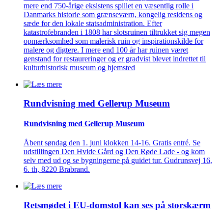
mere end 750-årige eksistens spillet en væsentlig rolle i
Danmarks historie som grænseværn, kongelig residens og
sæde for den lokale statsadministration. Efter
katastrofebranden i 1808 har slotsruinen tiltrukket sig megen
opmærksomhed som malerisk ruin og inspirationskilde for
malere og digtere. I mere end 100 år har ruinen været
genstand for restaureringer og er gradvist blevet indrettet til
kulturhistorisk museum og hjemsted
Rundvisning med Gellerup Museum
Rundvisning med Gellerup Museum
Åbent søndag den 1. juni klokken 14-16. Gratis entré. Se
udstillingen Den Hvide Gård og Den Røde Lade - og kom
selv med ud og se bygningerne på guidet tur. Gudrunsvej 16,
6. th, 8220 Brabrand.
Retsmødet i EU-domstol kan ses på storskærm