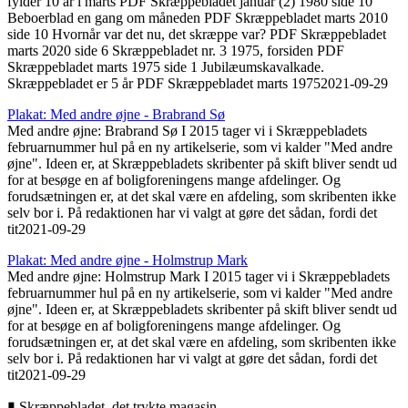
fylder 10 år i marts PDF Skræppebladet januar (2) 1980 side 10
Beboerblad en gang om måneden PDF Skræppebladet marts 2010
side 10 Hvornår var det nu, det skræppe var? PDF Skræppebladet
marts 2020 side 6 Skræppebladet nr. 3 1975, forsiden PDF
Skræppebladet marts 1975 side 1 Jubilæumskavalkade.
Skræppebladet er 5 år PDF Skræppebladet marts 1975
2021-09-29
Plakat: Med andre øjne - Brabrand Sø
Med andre øjne: Brabrand Sø I 2015 tager vi i Skræppebladets
februarnummer hul på en ny artikelserie, som vi kalder "Med andre
øjne". Ideen er, at Skræppebladets skribenter på skift bliver sendt ud
for at besøge en af boligforeningens mange afdelinger. Og
forudsætningen er, at det skal være en afdeling, som skribenten ikke
selv bor i. På redaktionen har vi valgt at gøre det sådan, fordi det
tit
2021-09-29
Plakat: Med andre øjne - Holmstrup Mark
Med andre øjne: Holmstrup Mark I 2015 tager vi i Skræppebladets
februarnummer hul på en ny artikelserie, som vi kalder "Med andre
øjne". Ideen er, at Skræppebladets skribenter på skift bliver sendt ud
for at besøge en af boligforeningens mange afdelinger. Og
forudsætningen er, at det skal være en afdeling, som skribenten ikke
selv bor i. På redaktionen har vi valgt at gøre det sådan, fordi det
tit
2021-09-29
▮ Skræppebladet, det trykte magasin