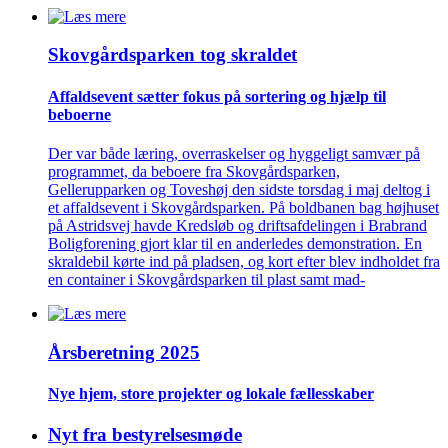
Skovgårds­parken tog skraldet
Affaldsevent sætter fokus på sortering og hjælp til
beboerne
Der var både læring, overraskelser og hyggeligt samvær på
programmet, da beboere fra Skovgårdsparken,
Gellerupparken og Toveshøj den sidste torsdag i maj deltog i
et affaldsevent i Skovgårdsparken. På boldbanen bag højhuset
på Astridsvej havde Kredsløb og driftsafdelingen i Brabrand
Boligforening gjort klar til en anderledes demonstration. En
skraldebil kørte ind på pladsen, og kort efter blev indholdet fra
en container i Skovgårdsparken til plast samt mad-
Årsberetning 2025
Nye hjem, store projekter og lokale fælles­skaber
Nyt fra bestyrelsesmøde