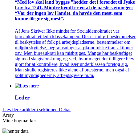
“Med lov skal land bygges ”hedder det i forordet til Jyske
Lov fra 1241. Mindre kendt er en af de næste sætninger:
“Var der ingen lov i landet, da havde den mest, som
kunne tilegne sig mest”.
Af Jens Skriver Ikke mindst for Socialdemokratiet var
bureaukrati et led i klassekampen. Der er indført bestemmelser
til beskyttelse af folk på arbejdspladserne, bestemmelser om
miljøbeskyttelse, begrænsninger af økonomiske transaktioner
osv. Men bureaukrati kan misbruges. Mange har beskæftiget
sig med slægtsforskning og ved, hvor meget der tidligere blev
gjort for at kontrollere, hvad især underklassen foretog sig.
Man skulle registreres ikke alene af præsterne, men også af
politimyndighederne, arbejdsgivere m.m.
Leder
Læs flere artikler i sektionen Debat
Array
Mine bogmærker