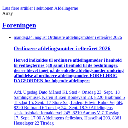
Læs flere artikler i sektionen Afdelingerne
Array
Foreningen
mandag
24
.
august
Ordinære afdelings­møder i efteråret 2026
Ordinære afdelings­møder i efteråret 2026
Herved indkaldes til ordinære afdelings­møder i henhold
til vedtægternes §18 samt i henhold til de beslutninger,
der er blevet taget på de enkelte afdelings­møder omkring
afholdelse af ordinære afdelings­møder. FORELØBIG
DAGSORDEN for følgende afdelinger:
Afd. Ugedag Dato Måned Kl. Sted 4 Onsdag 23. Sept. 18
Samlingshuset, Karen Blixen Boulevard 23, 8220 Brabrand 5
Tirsdag 15. Sept. 17 Store Sal, Laden, Edwin Rahrs Vej 6B,
8220 Brabrand 6 Torsdag 24. Sept. 18.30 Afdelingens
selskabslokale Jernaldervej 245, 8210 Aarhus V 7 Torsdag
17. Sept. 17.00 Afdelingens fælleshus, Hasselhøj 203, 8361
Hasselager 22 Tirsdag