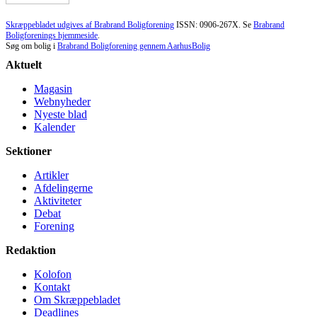
Skræppebladet udgives af Brabrand Boligforening
ISSN: 0906-267X. Se
Brabrand
Boligforenings hjemmeside
.
Søg om bolig i
Brabrand Boligforening gennem AarhusBolig
Aktuelt
Magasin
Webnyheder
Nyeste blad
Kalender
Sektioner
Artikler
Afdelingerne
Aktiviteter
Debat
Forening
Redaktion
Kolofon
Kontakt
Om Skræppe­bladet
Deadlines