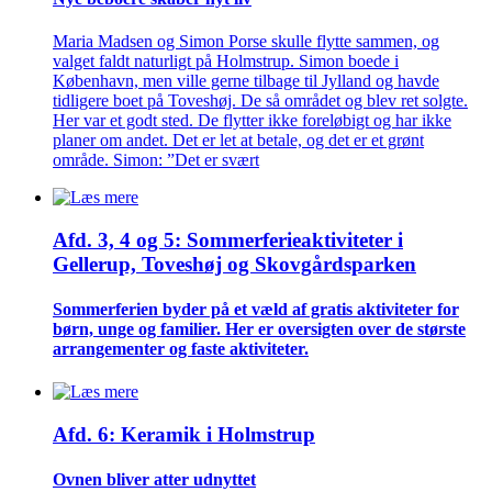
Maria Madsen og Simon Porse skulle flytte sammen, og
valget faldt naturligt på Holmstrup. Simon boede i
København, men ville gerne tilbage til Jylland og havde
tidligere boet på Toveshøj. De så området og blev ret solgte.
Her var et godt sted. De flytter ikke foreløbigt og har ikke
planer om andet. Det er let at betale, og det er et grønt
område. Simon: ”Det er svært
Afd. 3, 4 og 5: Sommer­ferie­aktiviteter i
Gellerup, Toveshøj og Skovgårds­parken
Sommer­ferien byder på et væld af gratis aktiviteter for
børn, unge og familier. Her er oversigten over de største
arrangementer og faste aktiviteter.
Afd. 6: Keramik i Holmstrup
Ovnen bliver atter udnyttet