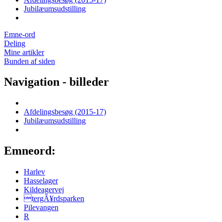
Jubilæumsudstilling
Emne-ord
Deling
Mine artikler
Bunden af siden
Navigation - billeder
Afdelingsbesøg (2015-17)
Jubilæumsudstilling
Emneord:
Harlev
Hasselager
Kildeagervej
tergÃ¥rdsparken
Pilevangen
R