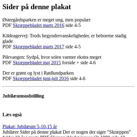
Sider på denne plakat
Østergårdsparken er meget ung, men populær
PDF
Skræppebladet marts 2016
side 4-5
Kildeagervej: Trods begyndervanskeligheder, er beboerne stadig
glade
PDF
Skræppebladet marts 2017
side 4-5
Pilevangen: Sydpå, hvor solen varmer ekstra meget
PDF
Skræppebladet maj 2015
forside + side 4-6
Der er grønt og lyst i Rødlundparken
PDF
Skræppebladet juni-juli 2016
side 4-6
Jubilæumsudstilling
Læs også
Plakat: Jubilæum 5-10-15 år
Jubilæer Sider på denne plakat Der er nogen der siger "Skræppen"