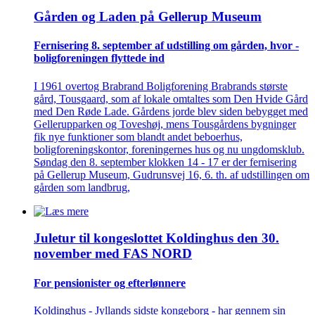
Gården og Laden på Gellerup Museum
Fernisering 8. september af ­udstilling om gården, hvor ­
bolig­foreningen flyttede ind
I 1961 overtog Brabrand Boligforening Brabrands største
gård, Tousgaard, som af lokale omtaltes som Den Hvide Gård
med Den Røde Lade. Gårdens jorde blev siden bebygget med
Gellerupparken og Toveshøj, mens Tousgårdens bygninger
fik nye funktioner som blandt andet beboerhus,
boligforeningskontor, foreningernes hus og nu ungdomsklub.
Søndag den 8. september klokken 14 - 17 er der fernisering
på Gellerup Museum, Gudrunsvej 16, 6. th. af udstillingen om
gården som landbrug,
Juletur til kongeslottet Koldinghus den 30.
november med FAS NORD
For pensionister og efterlønnere
Koldinghus - Jyllands sidste kongeborg - har gennem sin