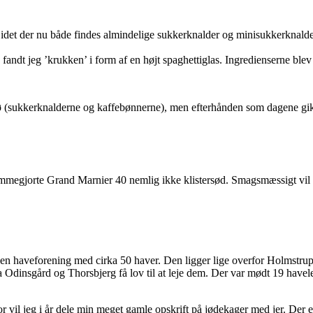
, idet der nu både findes almindelige sukkerknalder og minisukkerknalde
fandt jeg ’krukken’ i form af en højt spaghettiglas. Ingredienserne blev 
sø (sukkerknalderne og kaffebønnerne), men efterhånden som dagene gik
jemmegjorte Grand Marnier 40 nemlig ikke klistersød. Smagsmæssigt vil
en haveforening med cirka 50 haver. Den ligger lige overfor Holmstrup-
 Odinsgård og Thorsbjerg få lov til at leje dem. Der var mødt 19 havele
 vil jeg i år dele min meget gamle opskrift på jødekager med jer. Der er 