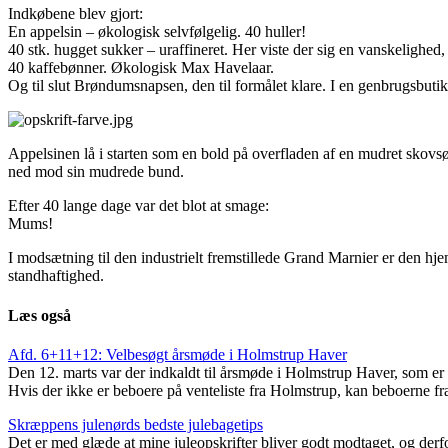
Indkøbene blev gjort:
En appelsin – økologisk selvfølgelig. 40 huller!
40 stk. hugget sukker – uraffineret. Her viste der sig en vanskelighed
40 kaffebønner. Økologisk Max Havelaar.
Og til slut Brøndumsnapsen, den til formålet klare. I en genbrugsbutik 
Appelsinen lå i starten som en bold på overfladen af en mudret skov
ned mod sin mudrede bund.
Efter 40 lange dage var det blot at smage:
Mums!
I modsætning til den industrielt fremstillede Grand Marnier er den h
standhaftighed.
Læs også
Afd. 6+11+12: Velbesøgt årsmøde i Holmstrup Haver
Den 12. marts var der indkaldt til årsmøde i Holmstrup Haver, som er 
Hvis der ikke er beboere på venteliste fra Holmstrup, kan beboerne fra
Skræppens julenørds bedste julebagetips
Det er med glæde at mine juleopskrifter bliver godt modtaget, og derfor