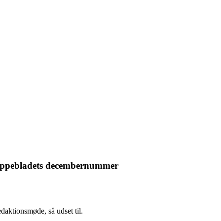
ræppebladets decembernummer
edaktionsmøde, så udset til.