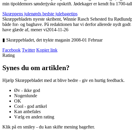
min tipoldemors sønderjyske opskrift. Jødekager er kendt fra 1700-tall
Skræppens julenørds bedste julebagetips
Skræppebladets nyeste skribent, Winnie Rasch Sehested fra Rødlundpark
både for- og baghave. På redaktionen har vi derfor allerede nydt godt
have glæde af, mener vi
2014-11-26
▮ Skræppebladet, det trykte magasin 2008-01 Februar
Facebook
Twitter
Kopier link
Rating
Synes du om artiklen?
Hjælp Skræppebladet med at blive bedre - giv en hurtig feedback.
Øv - ikke god
Nogenlunde
OK
Cool - god artikel
Kan anbefales
Vælg en anden rating
Klik på en smiley - du kan skifte mening bagefter.