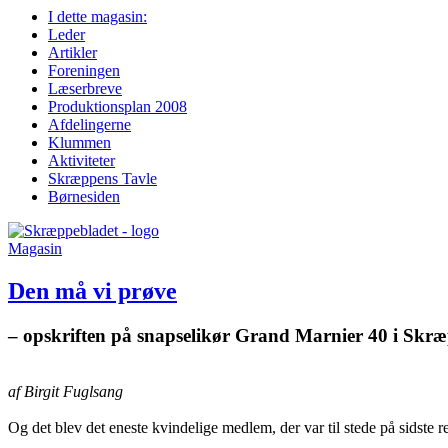
I dette magasin:
Leder
Artikler
Foreningen
Læserbreve
Produktions­plan 2008
Afdelingerne
Klummen
Aktiviteter
Skræppens Tavle
Børnesiden
Magasin
Den må vi prøve
– opskriften på snapselikør Grand Marnier 40 i Sk
af Birgit Fuglsang
Og det blev det eneste kvindelige medlem, der var til stede på sidste r