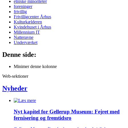
etniske minoriteter
foreninger
frivillig
Frivilligcenter Århus
Kulturkælderen
Kvindehuset i Århus
Millennium IT
Natteravne
Underværket
Denne side:
Minimer denne kolonne
Web-sektioner
Nyheder
Nyt kapitel for Gellerup Museum: Fejret med
fernisering og fremtidsro