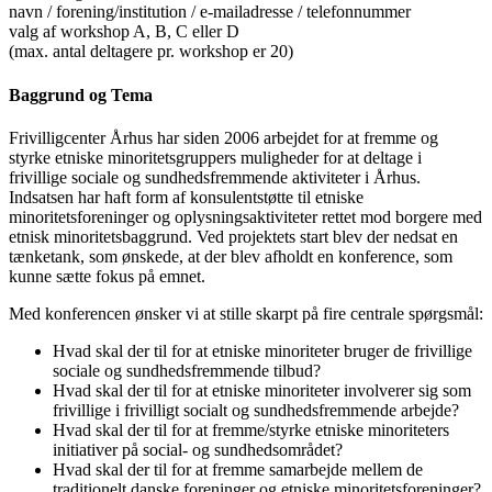
navn / forening/institution / e-mailadresse / telefonnummer
valg af workshop A, B, C eller D
(max. antal deltagere pr. workshop er 20)
Baggrund og Tema
Frivilligcenter Århus har siden 2006 arbejdet for at fremme og
styrke etniske minoritetsgruppers muligheder for at deltage i
frivillige sociale og sundhedsfremmende aktiviteter i Århus.
Indsatsen har haft form af konsulentstøtte til etniske
minoritetsforeninger og oplysningsaktiviteter rettet mod borgere med
etnisk minoritetsbaggrund. Ved projektets start blev der nedsat en
tænketank, som ønskede, at der blev afholdt en konference, som
kunne sætte fokus på emnet.
Med konferencen ønsker vi at stille skarpt på fire centrale spørgsmål:
Hvad skal der til for at etniske minoriteter bruger de frivillige
sociale og sundhedsfremmende tilbud?
Hvad skal der til for at etniske minoriteter involverer sig som
frivillige i frivilligt socialt og sundhedsfremmende arbejde?
Hvad skal der til for at fremme/styrke etniske minoriteters
initiativer på social- og sundhedsområdet?
Hvad skal der til for at fremme samarbejde mellem de
traditionelt danske foreninger og etniske minoritetsforeninger?