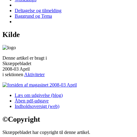
Deltagelse og tilmelding
Baggrund og Tema
Kilde
Denne artikel er bragt i
Skræppebladet
2008-03 April
i sektionen
Aktiviteter
Læs om udgivelse (blog)
Åben pdf-udgave
Indholdsoversigt (web)
©
Copyright
Skræppebladet har copyright til denne artikel.