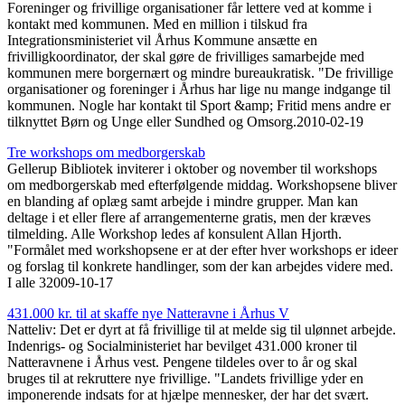
Foreninger og frivillige organisationer får lettere ved at komme i
kontakt med kommunen. Med en million i tilskud fra
Integrationsministeriet vil Århus Kommune ansætte en
frivilligkoordinator, der skal gøre de frivilliges samarbejde med
kommunen mere borgernært og mindre bureaukratisk. "De frivillige
organisationer og foreninger i Århus har lige nu mange indgange til
kommunen. Nogle har kontakt til Sport &amp; Fritid mens andre er
tilknyttet Børn og Unge eller Sundhed og Omsorg.
2010-02-19
Tre workshops om medborgerskab
Gellerup Bibliotek inviterer i oktober og november til workshops
om medborgerskab med efterfølgende middag. Workshopsene bliver
en blanding af oplæg samt arbejde i mindre grupper. Man kan
deltage i et eller flere af arrangementerne gratis, men der kræves
tilmelding. Alle Workshop ledes af konsulent Allan Hjorth.
"Formålet med workshopsene er at der efter hver workshops er ideer
og forslag til konkrete handlinger, som der kan arbejdes videre med.
I alle 3
2009-10-17
431.000 kr. til at skaffe nye Natteravne i Århus V
Natteliv: Det er dyrt at få frivillige til at melde sig til ulønnet arbejde.
Indenrigs- og Socialministeriet har bevilget 431.000 kroner til
Natteravnene i Århus vest. Pengene tildeles over to år og skal
bruges til at rekruttere nye frivillige. "Landets frivillige yder en
imponerende indsats for at hjælpe mennesker, der har det svært.