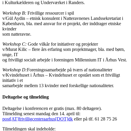
i Kulturkælderen og Underværket i Randers.
Workshop B:
Frivillige ressourcer i spil
v/Gül Aydin – etnisk konsulent i Natteravnenes Landssekretariat i
København, bla. med ansvar for et projekt, der inddrager etniske
kvinder
som natteravne.
Workshop C:
Gode vilkår for initiativer og projekter
v/Murat Kilic – flere års erfaring som projektmager, bla. med børn,
unge, IT
og frivilligt socialt arbejde i foreningen Millennium IT i Århus Vest.
Workshop D:
Foreningssamarbejde på tværs af nationaliteter
v/Kvindehuset i Århus – Kvindehuset er opstået som et frivilligt
initiativ i et
samarbejde mellem 13 kvinder med forskellige nationaliteter.
Deltagelse og tilmelding
Deltagelse i konferencen er gratis (max. 80 deltagere).
Tilmelding senest mandag den 14. april til:
post[AT]frivilligcenteraarhus[DOT]dk
eller på tlf. 61 28 75 26
Tilmeldingen skal indeholde: