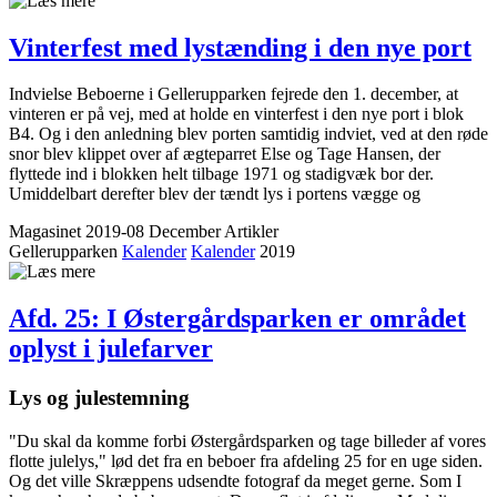
Vinterfest med lystænding i den nye port
Indvielse Beboerne i Gellerupparken fejrede den 1. december, at
vinteren er på vej, med at holde en vinterfest i den nye port i blok
B4. Og i den anledning blev porten samtidig indviet, ved at den røde
snor blev klippet over af ægteparret Else og Tage Hansen, der
flyttede ind i blokken helt tilbage 1971 og stadigvæk bor der.
Umiddelbart derefter blev der tændt lys i portens vægge og
Magasinet 2019-08 December
Artikler
Gellerupparken
Kalender
Kalender
2019
Afd. 25: I Øster­gårds­parken er området
oplyst i julefarver
Lys og julestemning
"Du skal da komme forbi Østergårdsparken og tage billeder af vores
flotte julelys," lød det fra en beboer fra afdeling 25 for en uge siden.
Og det ville Skræppens udsendte fotograf da meget gerne. Som I