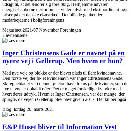
udsigt til, at det ændrer sig foreløbig. Herhjemme advarer
energiselskaberne derfor om 'et vinterhalvår med ekstraordinært høje
priser på det danske el-marked'. Det billede genkender
medarbejderne i boligforeningens
Magasinet 2021-07 November
Foreningen
Havnehusene
Inger Christensens Gade er navnet på en
nyere vej i Gellerup. Men hvem er hun?
Med nye veje og blokke er der blevet plads til flere kvindenavne.
Den første vej der fik et kvindenavn var Inger Christensens Gade.
Skræppebladet vil i denne føljeton have fokus på de kvinder, som de
nye navne er opkaldt efter. Det er meget forskellige kvinder med
hvert deres udtryk. Hvem er Inger Christensen, var der mange, der
spurgte, da vejen i Gellerup blev navngivet i 2017. Det kniber også
Blog: lørdag 20. marts 2021
E&P Huset bliver til Information Vest