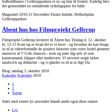
fodboldbanen i Gellerupparken er ny og klar til foråret. Endelig blev
der gennemført en omfattende rydningsplan for både
Magasinet 2010-11 December Ekstra
Indstik: Helhedsplan
Gellerupparken
Åbent hus hos Filmprojekt Gellerup
Filmprojekt Gellerup inviterer til Åbent hus Tirsdag d. 12. oktober
kl. 12-15 Kom og se hvad det er vi laver - og hvordan du kan bruge
os til at videreformidle de positive historier som vores bydel gemmer
massevis af !! Grib chancen - kom og prøv dig selv af som
kameramand, klipper eller studievært. Vi serverer nogle lækre
sandwich og drikkelse - og vi glæder os til at se dig! Du
Blog: søndag 3. oktober 2010
Kalender
Kalender
2010
1
2
Næste
Sider med emnet
lys
anvender blandt andet også disse emner:
Lys