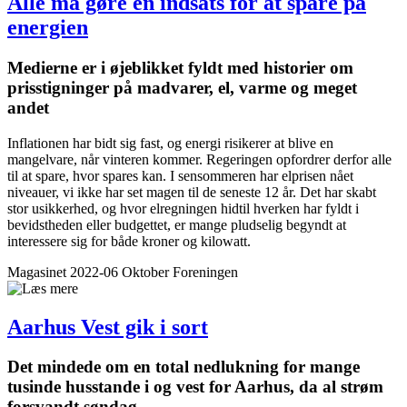
Alle må gøre en indsats for at spare på
energien
Medierne er i øjeblikket fyldt med historier om
prisstigninger på madvarer, el, varme og meget
andet
Inflationen har bidt sig fast, og energi risikerer at blive en
mangelvare, når vinteren kommer. Regeringen opfordrer derfor alle
til at spare, hvor spares kan. I sensommeren har elprisen nået
niveauer, vi ikke har set magen til de seneste 12 år. Det har skabt
stor usikkerhed, og hvor elregningen hidtil hverken har fyldt i
bevidstheden eller budgettet, er mange pludselig begyndt at
interessere sig for både kroner og kilowatt.
Magasinet 2022-06 Oktober
Foreningen
Aarhus Vest gik i sort
Det mindede om en total nedlukning for mange
tusinde husstande i og vest for Aarhus, da al strøm
forsvandt søndag