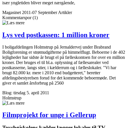
især yngletiden bliver meget nærgående,
Magasinet 2011-07 September
Artikler
Kommentar­spor (1)
Lys ved postkassen: 1 million kroner
I boligafdelingen Holmstrup på Jernaldervej under Brabrand
Boligforening er strømudgifterne på himmelflugt. Beboerne i de 402
lejligheder har sidste år brugt el på fælleskontoen for over en million
kroner. Der bruges el til bl.a. oplysning af fællesarealer ved
postkasserne, langs stier, i kælderrum og i fælleslokaler. "Vi har
brugt 82.000 kr. mere i 2010 end budgetteret," beretter
afdelingsbestyrelsen forud for det kommende beboermøde. Det
giver et samlet årsforbrug på 2560
Blog: tirsdag 5. april 2011
Holmstrup
Filmprojekt for unge i Gellerup
Tovshøjskolens kælder lægger lokaler til TV-