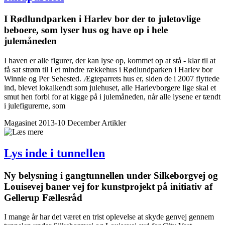
I Rød­lund­parken i Harlev bor der to juletovlige
beboere, som lyser hus og have op i hele
julemåneden
I haven er alle figurer, der kan lyse op, kommet op at stå - klar til at
få sat strøm til I et mindre rækkehus i Rødlundparken i Harlev bor
Winnie og Per Sehested. Ægteparrets hus er, siden de i 2007 flyttede
ind, blevet lokalkendt som julehuset, alle Harlevborgere lige skal et
smut hen forbi for at kigge på i julemåneden, når alle lysene er tændt
i julefigurerne, som
Magasinet 2013-10 December
Artikler
Lys inde i tunnellen
Ny belysning i gangtunnellen under Silkeborgvej og
Louisevej baner vej for kunstprojekt på initiativ af
Gellerup Fællesråd
I mange år har det været en trist oplevelse at skyde genvej gennem