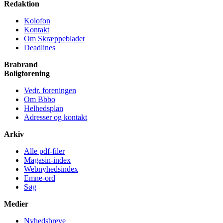
Redaktion
Kolofon
Kontakt
Om Skræppe­bladet
Deadlines
Brabrand
Bolig­forening
Vedr. foreningen
Om Bbbo
Helheds­plan
Adresser og kontakt
Arkiv
Alle pdf-filer
Magasin-index
Webnyhedsindex
Emne-ord
Søg
Medier
Nyheds­breve