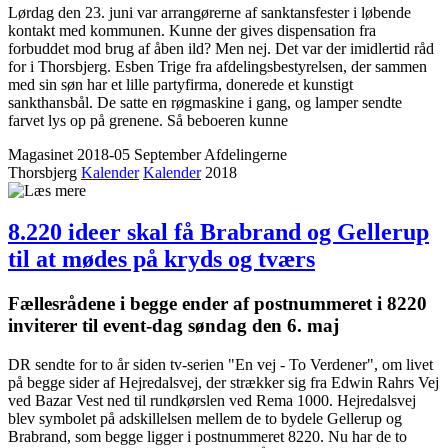
Lørdag den 23. juni var arrangørerne af sanktansfester i løbende
kontakt med kommunen. Kunne der gives dispensation fra
forbuddet mod brug af åben ild? Men nej. Det var der imidlertid råd
for i Thorsbjerg. Esben Trige fra afdelingsbestyrelsen, der sammen
med sin søn har et lille partyfirma, donerede et kunstigt
sankthansbål. De satte en røgmaskine i gang, og lamper sendte
farvet lys op på grenene. Så beboeren kunne
Magasinet 2018-05 September
Afdelingerne
Thorsbjerg
Kalender
Kalender
2018
8.220 ideer skal få Brabrand og Gellerup
til at mødes på kryds og tværs
Fællesrådene i begge ender af postnummeret i 8220
inviterer til event-dag søndag den 6. maj
DR sendte for to år siden tv-serien "En vej - To Verdener", om livet
på begge sider af Hejredalsvej, der strækker sig fra Edwin Rahrs Vej
ved Bazar Vest ned til rundkørslen ved Rema 1000. Hejredalsvej
blev symbolet på adskillelsen mellem de to bydele Gellerup og
Brabrand, som begge ligger i postnummeret 8220. Nu har de to