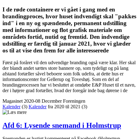
I de røde containere er vi gået i gang med en
brandingproces, hvor huset indvendigt skal "pakkes
ind" i en ny og spændende, permanent udstilling
med informationer og flot grafisk materiale om
områdets fortid, nutid og fremtid. Den indvendige
udstilling er færdig til januar 2021, hvor vi glæder
os til at vise den frem for alle interesserede
Først på foråret vil den udvendige branding også være klar. Her skal
der blandt andet sættes store bannere op, som tydeligt og på lang
afstand fortæller såvel beboere som folk udefra, at dette hus er
informationscenter for Gellerup og Toveshøj. Som en del af
brandingprocessen har vi besluttet at omdøbe E&P Huset til et navn,
der i højere grad fortæller, hvad der foregår inde bag dørene i de
Magasinet 2020-08 December
Foreningen
Kalender
(3)
Kalender
fra 2020 til 2021
(3)
Afd 6: Lysende snemand i Holmstrup
Snemanden er lystigt kommenteret på Facebook (Holmstrup