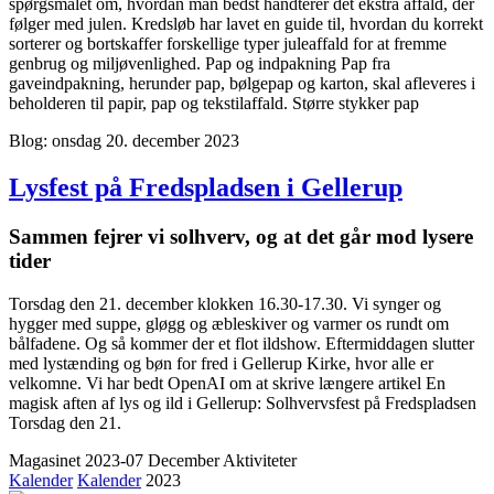
spørgsmålet om, hvordan man bedst håndterer det ekstra affald, der
følger med julen. Kredsløb har lavet en guide til, hvordan du korrekt
sorterer og bortskaffer forskellige typer juleaffald for at fremme
genbrug og miljøvenlighed. Pap og indpakning Pap fra
gaveindpakning, herunder pap, bølgepap og karton, skal afleveres i
beholderen til papir, pap og tekstilaffald. Større stykker pap
Blog: onsdag 20. december 2023
Lysfest på Fredspladsen i Gellerup
Sammen fejrer vi solhverv, og at det går mod lysere
tider
Torsdag den 21. december klokken 16.30-17.30. Vi synger og
hygger med suppe, gløgg og æbleskiver og varmer os rundt om
bålfadene. Og så kommer der et flot ildshow. Eftermiddagen slutter
med lystænding og bøn for fred i Gellerup Kirke, hvor alle er
velkomne. Vi har bedt OpenAI om at skrive længere artikel En
magisk aften af lys og ild i Gellerup: Solhvervsfest på Fredspladsen
Torsdag den 21.
Magasinet 2023-07 December
Aktiviteter
Kalender
Kalender
2023