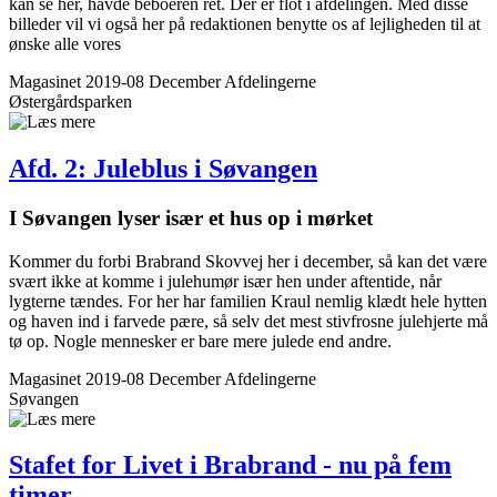
kan se her, havde beboeren ret. Der er flot i afdelingen. Med disse
billeder vil vi også her på redaktionen benytte os af lejligheden til at
ønske alle vores
Magasinet 2019-08 December
Afdelingerne
Østergårdsparken
Afd. 2: Juleblus i Søvangen
I Søvangen lyser især et hus op i mørket
Kommer du forbi Brabrand Skovvej her i december, så kan det være
svært ikke at komme i julehumør især hen under aftentide, når
lygterne tændes. For her har familien Kraul nemlig klædt hele hytten
og haven ind i farvede pære, så selv det mest stivfrosne julehjerte må
tø op. Nogle mennesker er bare mere julede end andre.
Magasinet 2019-08 December
Afdelingerne
Søvangen
Stafet for Livet i Brabrand - nu på fem
timer