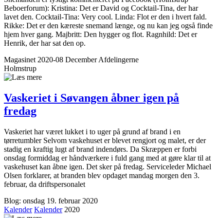
Beboerforum): Kristina: Det er David og Cocktail-Tina, der har
lavet den. Cocktail-Tina: Very cool. Linda: Flot er den i hvert fald.
Rikke: Det er den kæreste snemand længe, og nu kan jeg også finde
hjem hver gang. Majbritt: Den hygger og flot. Ragnhild: Det er
Henrik, der har sat den op.
Magasinet 2020-08 December
Afdelingerne
Holmstrup
Vaskeriet i Søvangen åbner igen på
fredag
Vaskeriet har været lukket i to uger på grund af brand i en
tørretumbler Selvom vaskehuset er blevet rengjort og malet, er der
stadig en kraftig lugt af brand indendørs. Da Skræppen er forbi
onsdag formiddag er håndværkere i fuld gang med at gøre klar til at
vaskehuset kan åbne igen. Det sker på fredag. Serviceleder Michael
Olsen forklarer, at branden blev opdaget mandag morgen den 3.
februar, da driftspersonalet
Blog: onsdag 19. februar 2020
Kalender
Kalender
2020