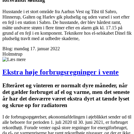
Husstande i et stort område fra Aarhus Vest og Tilst til Sabro,
Hinnerup, Galten og Harlev gik pludselig og uden varsel i sort efter
en fejl i en station i Sabro. De husstande, der blev hårdest ramt,
måtte undvære strøm i flere timer efter en alarm gik kl. 17.15 på
grund af en fejl i en komponent. Teknikere hos el-selskabet Dinel fik
pludselig travlt med at udbedre skaderne,
Blog: mandag 17. januar 2022
Holmstrup
Ekstra høje forbrugs­regninger i vente
Efteråret og vinteren er normalt dyre måneder, når
det gælder forbruget af el og varme, men det seneste
år har det desværre været ekstra dyrt at tænde lyset
og skrue op for radiatoren
I de forbrugsopgørelser, økonomiafdelingen i øjeblikket sender ud til
alle beboere for perioden 1. juli 2020 til 30. juni 2021, er forbruget
rekordhøjt. Forude venter også store regninger for energiforbruget,
da el- og varmepriserne har ramt rekordhøje niveauer, og der er ikke