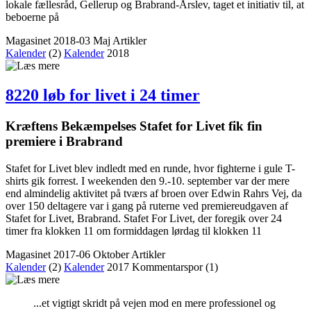
lokale fællesråd, Gellerup og Brabrand-Årslev, taget et initiativ til, at
beboerne på
Magasinet 2018-03 Maj
Artikler
Kalender
(2)
Kalender
2018
8220 løb for livet i 24 timer
Kræftens Bekæmpelses Stafet for Livet fik fin
premiere i Brabrand
Stafet for Livet blev indledt med en runde, hvor fighterne i gule T-
shirts gik forrest. I weekenden den 9.-10. september var der mere
end almindelig aktivitet på tværs af broen over Edwin Rahrs Vej, da
over 150 deltagere var i gang på ruterne ved premiereudgaven af
Stafet for Livet, Brabrand. Stafet For Livet, der foregik over 24
timer fra klokken 11 om formiddagen lørdag til klokken 11
Magasinet 2017-06 Oktober
Artikler
Kalender
(2)
Kalender
2017
Kommentar­spor (1)
...et vigtigt skridt på vejen mod en mere professionel og