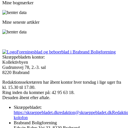
Mine bogmærker
Mine seneste artikler
Foreningsblad og beboerblad i Brabrand Boligforening
Skræppebladets kontor:
Kollektivbyen
Gudrunsvej 78, 2.-3. sal
8220 Brabrand
Redaktionssekretæren har åbent kontor hver torsdag i lige uger fra
kl. 15.30 til 17.00.
Ring inden du kommer på: 42 95 63 18.
Desuden åbent efter aftale.
Skræppebladet:
https://skraeppebladet.dk
redaktion@skraeppebladet.dk
Redakti
kolofon
Brabrand Boligforening
Edwin Rahrs Vej 33, 8220 Brabrand