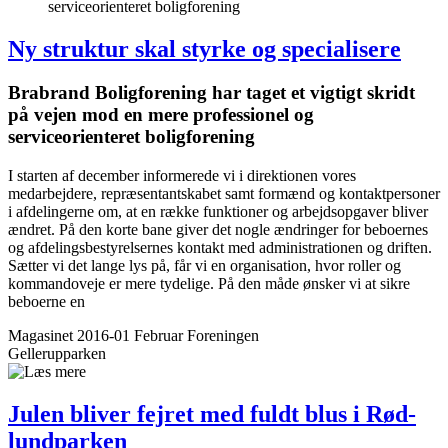
serviceorienteret bolig­forening
Ny struktur skal styrke og specialisere
Brabrand Bolig­forening har taget et vigtigt skridt
på vejen mod en mere professionel og
serviceorienteret bolig­forening
I starten af december informerede vi i direktionen vores
medarbejdere, repræsentantskabet samt formænd og kontaktpersoner
i afdelingerne om, at en række funktioner og arbejdsopgaver bliver
ændret. På den korte bane giver det nogle ændringer for beboernes
og afdelingsbestyrelsernes kontakt med administrationen og driften.
Sætter vi det lange lys på, får vi en organisation, hvor roller og
kommandoveje er mere tydelige. På den måde ønsker vi at sikre
beboerne en
Magasinet 2016-01 Februar
Foreningen
Gellerupparken
Julen bliver fejret med fuldt blus i Rød­
lund­parken