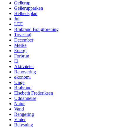
Gellerup
Gellerup­parken
Helheds­plan
Jul
LED
Brabrand Bolig­forening
Toveshøj
December
Mørke
Energi
Forbrug
El
Aktiviteter
Renove­ring
økonomi
Unge
Brabrand
Elsebeth Frederiksen
Uddannelse
Natur
Vand
Rengøring
Vinter
Belysning