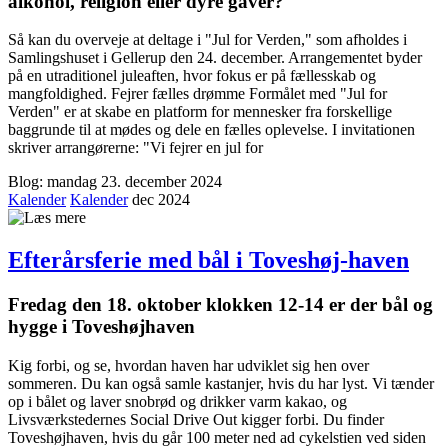
alkohol, religion eller dyre gaver?
Så kan du overveje at deltage i "Jul for Verden," som afholdes i
Samlingshuset i Gellerup den 24. december. Arrangementet byder
på en utraditionel juleaften, hvor fokus er på fællesskab og
mangfoldighed. Fejrer fælles drømme Formålet med "Jul for
Verden" er at skabe en platform for mennesker fra forskellige
baggrunde til at mødes og dele en fælles oplevelse. I invitationen
skriver arrangørerne: "Vi fejrer en jul for
Blog: mandag 23. december 2024
Kalender
Kalender
dec 2024
Efterårsferie med bål i Toveshøj-haven
Fredag den 18. oktober klokken 12-14 er der bål og
hygge i Toveshøjhaven
Kig forbi, og se, hvordan haven har udviklet sig hen over
sommeren. Du kan også samle kastanjer, hvis du har lyst. Vi tænder
op i bålet og laver snobrød og drikker varm kakao, og
Livsværkstedernes Social Drive Out kigger forbi. Du finder
Toveshøjhaven, hvis du går 100 meter ned ad cykelstien ved siden