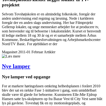
projektet
Selvom Tovshøjskolen er en almindelig folkeskole, foregår der
anden und­ervisning end regning og læsning. Nede i kælderen
foregår der en anden slags undervisning. Her har Filmprojekt
Gellerup lokaler, og unge mennesker arbejder for at producere tv,
som henvender sig til beboerne i lokalområdet. Kurset er henvendt
til ledige mellem 18 og 30 år og er et samarbejde mellem Århus
Kommune, Beskæftigelsesforvaltningen og Arbejdsmarkedscenter
Nord/TV Basic. For øjeblikket er der
Magasinet 2011-01 Februar
Artikler
Nye lamper
Nye lamper ved opgange
For at markere høringsfasen omkring helhedsplanen i foråret 2010
blev der sat en række Fase 1-initiativer i gang, som umiddelbart
skulle være til glæde for beboerne. Kunstneren Elle-Mie Ejdrup
Hansen satte lys-skulpturen op fra Bazar Vest til City Vest samt blåt
lys på gavlene. Toveshøj fik en ny motionslegeplads, og