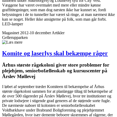
tunnelen under Silkeborgvej og Louisevej syd for City Vest.
Væggene har været overmalet med mere eller mindre kønne
graffititegninger, som man dog næsten ikke har kunnet se, fordi
belysningen i de to tunneller har været så ringe, at man nærmest ikke
kan se noget. Heller ikke ansigterne på folk, som man går forbi.
LED-lamper
Magasinet 2012-10 december
Artikler
Gellerupparken
Komite og laserlys skal bekæmpe råger
Århus største rågekoloni giver store problemer for
plejehjem, senior­bofælles­skab og kursuscenter på
Årslev Møllevej
I løbet af september træder Komiteen til bekæmpelse af Århus
største rågekoloni sammen for at planlægge tiltag til bekæmpelse af
de over 500 rågereder på Årslev Møllevej, hvor tre institutioner og
private lodsejere i stigende grad generes af de støjende sorte fugle.
De nærmeste naboer til kolonien er seniorbofællesskabet
Voldbækhave under Brabrand Boligforening og plejehjemmet
Møllegården, hvor især demente beboere skræmmes af rågerne, der